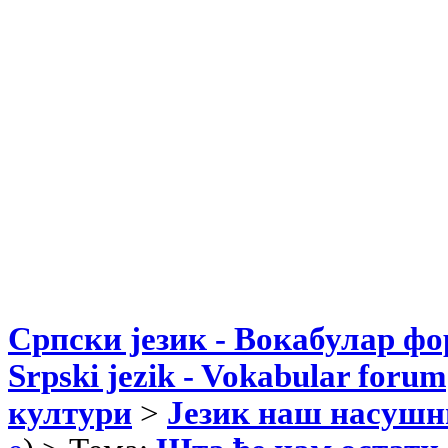
Српски језик - Вокабулар ф
Srpski jezik - Vokabular forum
култури
>
Језик наш насушн