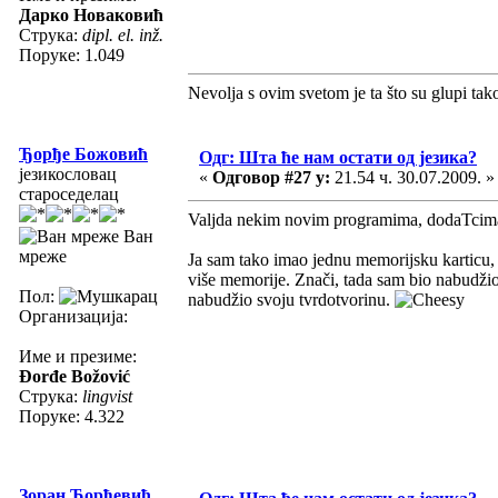
Дарко Новаковић
Струка:
dipl. el. inž.
Поруке: 1.049
Nevolja s ovim svetom je ta što su glupi tak
Ђорђе Божовић
Одг: Шта ће нам остати од језика?
језикословац
«
Одговор #27 у:
21.54 ч. 30.07.2009. »
староседелац
Valjda nekim novim programima, dodaTcima 
Ван
мреже
Ja sam tako imao jednu memorijsku karticu,
više memorije. Znači, tada sam bio nabudži
Пол:
nabudžio svoju tvrdotvorinu.
Организација:
Име и презиме:
Đorđe Božović
Струка:
lingvist
Поруке: 4.322
Зоран Ђорђевић