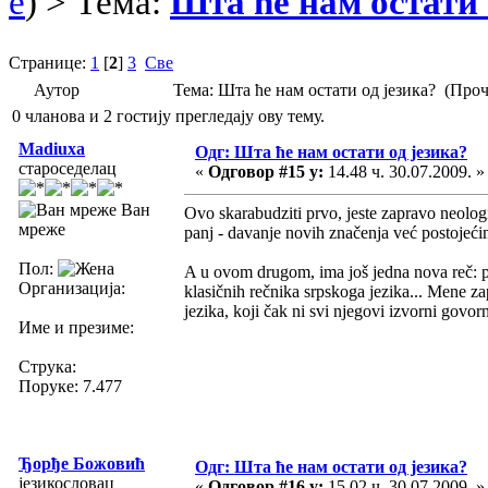
e
) > Тема:
Шта ће нам остати 
Странице:
1
[
2
]
3
Све
Аутор
Тема: Шта ће нам остати од језика? (Про
0 чланова и 2 гостију прегледају ову тему.
Madiuxa
Одг: Шта ће нам остати од језика?
староседелац
«
Одговор #15 у:
14.48 ч. 30.07.2009. »
Ван
Ovo skarabudziti prvo, jeste zapravo neologiz
мреже
panj - davanje novih značenja već postojeć
Пол:
A u ovom drugom, ima još jedna nova reč: puš
Организација:
klasičnih rečnika srpskoga jezika... Mene za
jezika, koji čak ni svi njegovi izvorni govorn
Име и презиме:
Струка:
Поруке: 7.477
Ђорђе Божовић
Одг: Шта ће нам остати од језика?
језикословац
«
Одговор #16 у:
15.02 ч. 30.07.2009. »