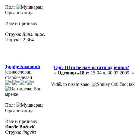
Пол:
Организација:
Име и презиме:
Струка:
Дипл. инж.
Поруке: 2.364
Ђорђе Божовић
Одг: Шта ће нам остати од језика?
језикословац
«
Одговор #18 у:
15.04 ч. 30.07.2009. »
староседелац
Vidiš, to nisam znao.
Odlično; tako
Ван
мреже
Пол:
Организација:
Име и презиме:
Đorđe Božović
Струка:
lingvist