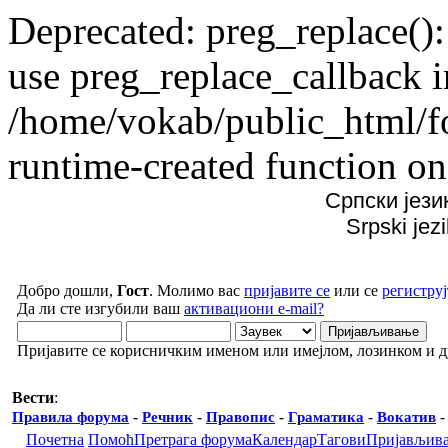
Deprecated: preg_replace():
use preg_replace_callback i
/home/vokab/public_html/f
runtime-created function on
Српски јези
Srpski jez
Добро дошли,
Гост
. Молимо вас
пријавите се
или се
региструј
Да ли сте изгубили ваш
активациони e-mail?
Пријавите се корисничким именом или имејлом, лозинком и 
Вести
:
Правила форума
-
Речник
-
Правопис
-
Граматика
-
Вокатив
Почетна
Помоћ
Претрага форума
Календар
Тагови
Пријављив