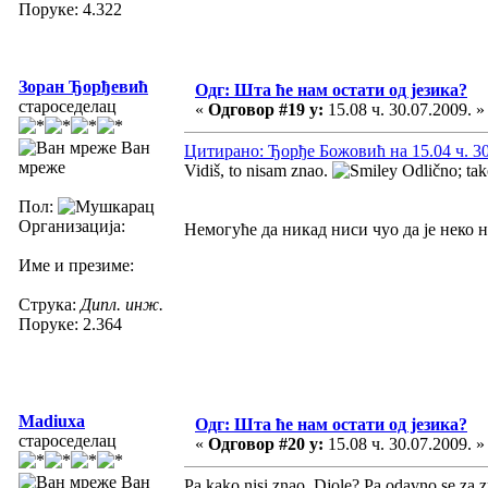
Поруке: 4.322
Зоран Ђорђевић
Одг: Шта ће нам остати од језика?
староседелац
«
Одговор #19 у:
15.08 ч. 30.07.2009. »
Ван
Цитирано: Ђорђе Божовић на 15.04 ч. 30
мреже
Vidiš, to nisam znao.
Odlično; tako
Пол:
Организација:
Немогуће да никад ниси чуо да је неко н
Име и презиме:
Струка:
Дипл. инж.
Поруке: 2.364
Madiuxa
Одг: Шта ће нам остати од језика?
староседелац
«
Одговор #20 у:
15.08 ч. 30.07.2009. »
Ван
Pa kako nisi znao, Djole? Pa odavno se za z