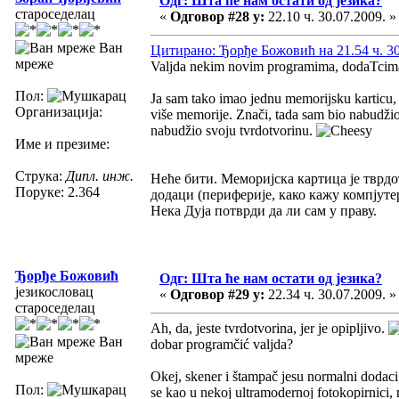
Одг: Шта ће нам остати од језика?
староседелац
«
Одговор #28 у:
22.10 ч. 30.07.2009. »
Ван
Цитирано: Ђорђе Божовић на 21.54 ч. 30
мреже
Valjda nekim novim programima, dodaTcima 
Пол:
Ja sam tako imao jednu memorijsku karticu,
Организација:
više memorije. Znači, tada sam bio nabudži
nabudžio svoju tvrdotvorinu.
Име и презиме:
Струка:
Дипл. инж.
Неће бити. Меморијска картица је тврдо
Поруке: 2.364
додаци (периферије, како кажу компјут
Нека Дуја потврди да ли сам у праву.
Ђорђе Божовић
Одг: Шта ће нам остати од језика?
језикословац
«
Одговор #29 у:
22.34 ч. 30.07.2009. »
староседелац
Ah, da, jeste tvrdotvorina, jer je opipljivo.
Ван
dobar programčić valjda?
мреже
Okej, skener i štampač jesu normalni dodaci,
Пол:
se kao u nekoj ultramodernoj fotokopirnici,