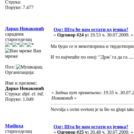
Струка:
Поруке: 7.477
Дарко Новаковић
Одг: Шта ће нам остати од језика?
сарадник
«
Одговор #24 у:
19.53 ч. 30.07.2009. »
староседелац
Ма буџи се и мекотворина и тврдотвори
Ван
мреже
И то најчешће по оној: ’’Држ’ га да га ....
Пол:
Организација:
Име и презиме:
Дарко Новаковић
«
Задњи пут промењено: 19.55 ч. 30.07.
Струка:
dipl. el. inž.
Новаковић
»
Поруке: 1.049
Nevolja s ovim svetom je ta što su glupi tak
Madiuxa
Одг: Шта ће нам остати од језика?
староседелац
«
Одговор #25 у:
20.48 ч. 30.07.2009. »