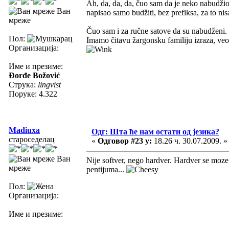
Ah, da, da, da, čuo sam da je neko nabudžio 
Ван
napisao samo budžiti, bez prefiksa, za to n
мреже
Čuo sam i za ručne satove da su nabudženi. T
Пол:
Imamo čitavu žargonsku familiju izraza, veom
Организација:
Име и презиме:
Đorđe Božović
Струка:
lingvist
Поруке: 4.322
Madiuxa
Одг: Шта ће нам остати од језика?
староседелац
«
Одговор #23 у:
18.26 ч. 30.07.2009. »
Ван
Nije softver, nego hardver. Hardver se moze
мреже
pentijuma...
Пол:
Организација:
Име и презиме: