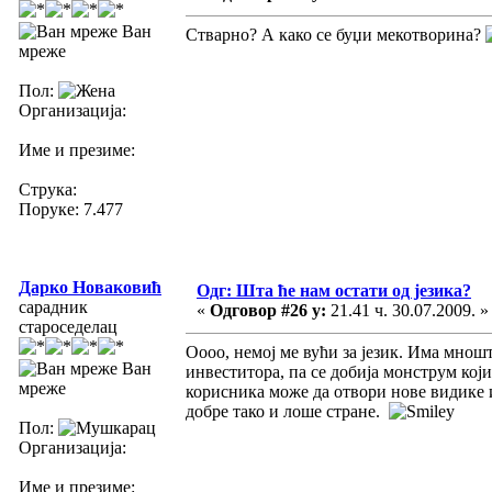
Ван
Стварно? А како се буџи мекотворина?
мреже
Пол:
Организација:
Име и презиме:
Струка:
Поруке: 7.477
Дарко Новаковић
Одг: Шта ће нам остати од језика?
сарадник
«
Одговор #26 у:
21.41 ч. 30.07.2009. »
староседелац
Оооо, немој ме вући за језик. Има мнош
Ван
инвеститора, па се добија монструм кој
мреже
корисника може да отвори нове видике 
добре тако и лоше стране.
Пол:
Организација:
Име и презиме: