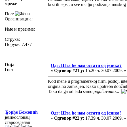
мреже
brzi ili lepsi, a sve u cilju podizanja musko
Пол:
Организација:
Име и презиме:
Струка:
Поруке: 7.477
Duja
Одг: Шта ће нам остати од језика?
Гост
«
Одговор #21 у:
15.20 ч. 30.07.2009. »
Kod mene u programerskoj firmi postoji int
originalno zamišljen. Kako upotreba dotični
Tako da ga od tada samo
pojačavamo
...
Ђорђе Божовић
Одг: Шта ће нам остати од језика?
језикословац
«
Одговор #22 у:
17.39 ч. 30.07.2009. »
староседелац