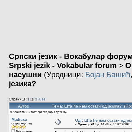
Српски језик - Вокабулар фору
Srpski jezik - Vokabular forum
>
О
насушни
(Уредници:
Бојан Башић
језика?
Странице:
1
[
2
]
3
Све
Аутор
Тема: Шта ће нам остати од језика? (Пр
0 чланова и 1 гост прегледају ову тему.
Madiuxa
Одг: Шта ће нам остати од је
староседелац
«
Одговор #15 у:
14.48 ч. 30.07.2009. 
Ван мреже