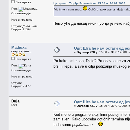
Ван мреже
Цитирано: Ђорђе Божовић на 15.04 ч. 30.07.2009.
Пол:
Vidiš, to nisam znao.
Odlično; tako star, a i dalje ta
Организација:
Име и презиме:
Немогуће да никад ниси чуо да је неко наб
Струка:
Дипл. инж.
Поруке: 2.364
Madiuxa
Одг: Шта ће нам остати од је
староседелац
«
Одговор #20 у:
15.08 ч. 30.07.2009. 
Ван мреже
Pa kako nisi znao, Djole? Pa odavno se za zn
Пол:
brzi ili lepsi, a sve u cilju podizanja muskog
Организација:
Име и презиме:
Струка:
Поруке: 7.477
Duja
Одг: Шта ће нам остати од је
Гост
«
Одговор #21 у:
15.20 ч. 30.07.2009. 
Kod mene u programerskoj firmi postoji inter
zamišljen. Kako upotreba dotičnih termina nij
tada samo
pojačavamo
...