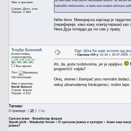
Ja sam tako imao jednu memorijsku karticu, ne sećam se 
Име и презиме:
nabudžio mekotvorinu, a kada sam svojem računaru prid
Струка:
Дипл. инж.
Поруке: 2.364
Неће бити. Меморијска картица је тврдотво
(периферије, како кажу компјутераши) као
Нека Дуја потврди да ли сам у праву.
Ђорђе Божовић
Одг: Шта ће нам остати од је
језикословац
«
Одговор #29 у:
22.34 ч. 30.07.2009. 
староседелац
Ah, da, jeste tvrdotvorina, jer je opipljivo.
M
Ван мреже
programčić valjda?
Пол:
Организација:
Okej, skener i štampač jesu normalni dodaci, 
Име и презиме:
nekoj ultramodernoj fotokopirnici, molim lepo
Đorđe Božović
Струка:
lingvist
Поруке: 4.322
Тагови:
Странице:
1
[
2
]
3
Све
Српски језик - Вокабулар форум
Srpski jezik - Vokabular forum
>
О српском језику и култури
>
Језик наш нас
језика?