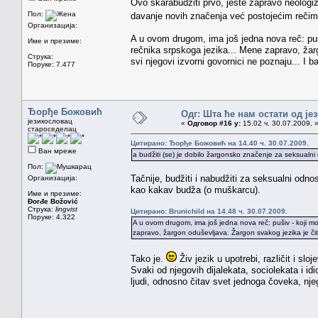
Ovo skarabudziti prvo, jeste zapravo neologizam
Пол:
davanje novih značenja već postojećim rečim
Организација:
A u ovom drugom, ima još jedna nova reč: puši
Име и презиме:
rečnika srpskoga jezika... Mene zapravo, žarg
Струка:
svi njegovi izvorni govornici ne poznaju... I b
Поруке: 7.477
Ђорђе Божовић
Одг: Шта ће нам остати од је
језикословац
«
Одговор #16 у:
15.02 ч. 30.07.2009. 
староседелац
Цитирано: Ђорђе Божовић на 14.40 ч. 30.07.2009.
Ван мреже
a budžiti (se) je dobilo žargonsko značenje za seksualn
Пол:
Tačnije, budžiti i nabudžiti za seksualni odno
Организација:
kao kakav budža (o muškarcu).
Име и презиме:
Đorđe Božović
Струка:
lingvist
Цитирано: Brunichild на 14.48 ч. 30.07.2009.
Поруке: 4.322
A u ovom drugom, ima još jedna nova reč: pušiv - koji mož
zapravo, žargon oduševljava. Žargon svakog jezika je čitav
Tako je.
Živ jezik u upotrebi, različit i slo
Svaki od njegovih dijalekata, sociolekata i id
ljudi, odnosno čitav svet jednoga čoveka, njego