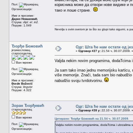
корисника може да отвори нове видике и 
Пол:
Организација:
тако и лоше стране.
Име и презиме:
Дарко Новаковић
Струка:
dipl. el. inž.
Поруке: 1.049
Nevolja s ovim svetom je ta što su glupi tako sigurni, a 
Ђорђе Божовић
Одг: Шта ће нам остати од је
језикословац
«
Одговор #27 у:
21.54 ч. 30.07.2009. 
староседелац
Valjda nekim novim programima, dodaTcima i
Ван мреже
Пол:
Ja sam tako imao jednu memorijsku karticu, 
Организација:
više memorije. Znači, tada sam bio nabudžio
nabudžio svoju tvrdotvorinu.
Име и презиме:
Đorđe Božović
Струка:
lingvist
Поруке: 4.322
Зоран Ђорђевић
Одг: Шта ће нам остати од је
староседелац
«
Одговор #28 у:
22.10 ч. 30.07.2009. 
Ван мреже
Цитирано: Ђорђе Божовић на 21.54 ч. 30.07.2009.
Пол:
Valjda nekim novim programima, dodaTcima i ubrzalima s
Организација: