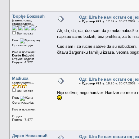
Ђорђе Божовић
Одг: Шта ће нам остати од је
језикословац
«
Одговор #22 у:
17.39 ч. 30.07.2009. 
староседелац
Ah, da, da, da, čuo sam da je neko nabudžio f
Ван мреже
napisao samo budžiti, bez prefiksa, za to ni
Пол:
Организација:
Čuo sam i za ručne satove da su nabudženi. To
čitavu žargonsku familiju izraza, veoma bogat
Име и презиме:
Đorđe Božović
Струка:
lingvist
Поруке: 4.322
Madiuxa
Одг: Шта ће нам остати од је
староседелац
«
Одговор #23 у:
18.26 ч. 30.07.2009. 
Ван мреже
Nije softver, nego hardver. Hardver se moze 
Пол:
Организација:
Име и презиме:
Струка:
Поруке: 7.477
Дарко Новаковић
Одг: Шта ће нам остати од је