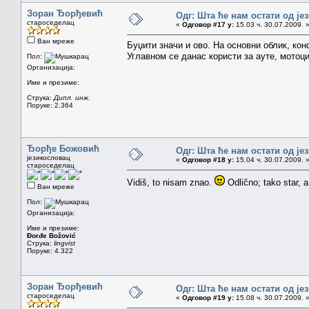
Зоран Ђорђевић
Одг: Шта ће нам остати од је
староседелац
«
Одговор #17 у:
15.03 ч. 30.07.2009. 
Ван мреже
Буџити значи и ово. На основни облик, кон
Углавном се данас користи за ауте, мотоци
Пол:
Организација:
Име и презиме:
Струка:
Дипл. инж.
Поруке: 2.364
Ђорђе Божовић
Одг: Шта ће нам остати од је
језикословац
«
Одговор #18 у:
15.04 ч. 30.07.2009. 
староседелац
Vidiš, to nisam znao.
Odlično; tako star, a
Ван мреже
Пол:
Организација:
Име и презиме:
Đorđe Božović
Струка:
lingvist
Поруке: 4.322
Зоран Ђорђевић
Одг: Шта ће нам остати од је
староседелац
«
Одговор #19 у:
15.08 ч. 30.07.2009. 