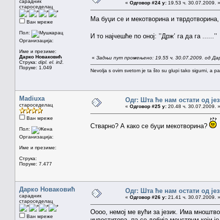
сарадник
«
Одговор #24 у:
19.53 ч. 30.07.2009. 
староседелац
Ма буџи се и мекотворина и тврдотворина,
Ван мреже
Пол:
И то најчешће по оној: ’’Држ’ га да га ......’
Организација:
Име и презиме:
Дарко Новаковић
«
Задњи пут промењено: 19.55 ч. 30.07.2009. од Да
Струка:
dipl. el. inž.
Поруке: 1.049
Nevolja s ovim svetom je ta što su glupi tako sigurni, a 
Madiuxa
Одг: Шта ће нам остати од је
староседелац
«
Одговор #25 у:
20.48 ч. 30.07.2009. 
Ван мреже
Стварно? А како се буџи мекотворина?
Пол:
Организација:
Име и презиме:
Струка:
Поруке: 7.477
Дарко Новаковић
Одг: Шта ће нам остати од је
сарадник
«
Одговор #26 у:
21.41 ч. 30.07.2009. 
староседелац
Оооо, немој ме вући за језик. Има мноштв
Ван мреже
инвеститора, па се добија монструм који