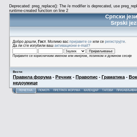
Deprecated: preg_replace(): The /e modifier is deprecated, use preg_re
runtime-created function on line 2
Српски јез
Srpski jez
Добро дошли,
Гост
. Молимо вас
пријавите се
или се
региструјте
.
Да ли сте изгубили ваш
активациони e-mail?
Пријавите се корисничким именом или имејлом, лозинком и дужином сесије
Вести
:
Правила форума
-
Речник
-
Правопис
-
Граматика
-
Вок
недоумице
ПОЧЕТНА
ПОМОЋ
ПРЕТРАГА ФОРУМА
КАЛЕНДАР
ТАГОВИ
ПРИЈАВЉИВА