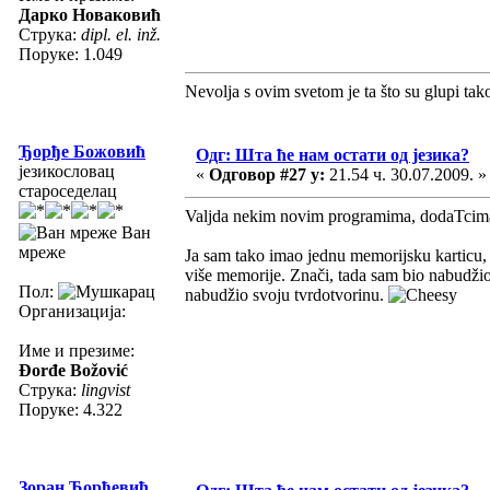
Дарко Новаковић
Струка:
dipl. el. inž.
Поруке: 1.049
Nevolja s ovim svetom je ta što su glupi tak
Ђорђе Божовић
Одг: Шта ће нам остати од језика?
језикословац
«
Одговор #27 у:
21.54 ч. 30.07.2009. »
староседелац
Valjda nekim novim programima, dodaTcima 
Ван
мреже
Ja sam tako imao jednu memorijsku karticu,
više memorije. Znači, tada sam bio nabudži
Пол:
nabudžio svoju tvrdotvorinu.
Организација:
Име и презиме:
Đorđe Božović
Струка:
lingvist
Поруке: 4.322
Зоран Ђорђевић