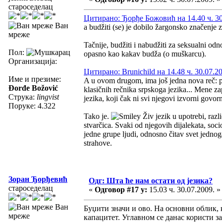
староседелац
Цитирано: Ђорђе Божовић на 14.40 ч. 30
Ван
a budžiti (se) je dobilo žargonsko značenje 
мреже
Tačnije, budžiti i nabudžiti za seksualni odno
Пол:
opasno kao kakav budža (o muškarcu).
Организација:
Цитирано: Brunichild на 14.48 ч. 30.07.2
Име и презиме:
A u ovom drugom, ima još jedna nova reč: puš
Đorđe Božović
klasičnih rečnika srpskoga jezika... Mene za
Струка:
lingvist
jezika, koji čak ni svi njegovi izvorni govorn
Поруке: 4.322
Tako je.
Živ jezik u upotrebi, razli
stvarčica. Svaki od njegovih dijalekata, socio
jedne grupe ljudi, odnosno čitav svet jednoga
strahove.
Зоран Ђорђевић
Одг: Шта ће нам остати од језика?
староседелац
«
Одговор #17 у:
15.03 ч. 30.07.2009. »
Ван
Буџити значи и ово. На основни облик, 
мреже
капацитет. Углавном се данас користи за