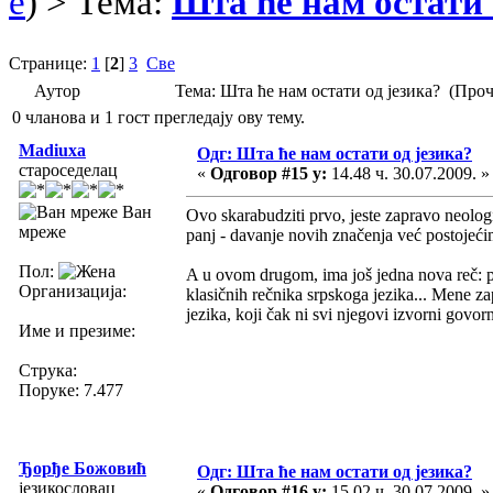
e
) > Тема:
Шта ће нам остати 
Странице:
1
[
2
]
3
Све
Аутор
Тема: Шта ће нам остати од језика? (Про
0 чланова и 1 гост прегледају ову тему.
Madiuxa
Одг: Шта ће нам остати од језика?
староседелац
«
Одговор #15 у:
14.48 ч. 30.07.2009. »
Ван
Ovo skarabudziti prvo, jeste zapravo neologiz
мреже
panj - davanje novih značenja već postojeć
Пол:
A u ovom drugom, ima još jedna nova reč: puš
Организација:
klasičnih rečnika srpskoga jezika... Mene za
jezika, koji čak ni svi njegovi izvorni govorn
Име и презиме:
Струка:
Поруке: 7.477
Ђорђе Божовић
Одг: Шта ће нам остати од језика?
језикословац
«
Одговор #16 у:
15.02 ч. 30.07.2009. »