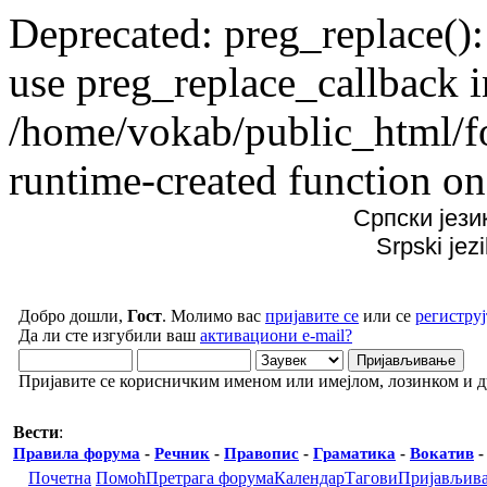
Deprecated: preg_replace():
use preg_replace_callback i
/home/vokab/public_html/f
runtime-created function on
Српски јези
Srpski jez
Добро дошли,
Гост
. Молимо вас
пријавите се
или се
региструј
Да ли сте изгубили ваш
активациони e-mail?
Пријавите се корисничким именом или имејлом, лозинком и 
Вести
:
Правила форума
-
Речник
-
Правопис
-
Граматика
-
Вокатив
Почетна
Помоћ
Претрага форума
Календар
Тагови
Пријављив