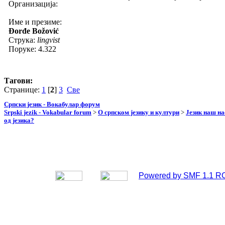
Организација:
Име и презиме:
Đorđe Božović
Струка:
lingvist
Поруке: 4.322
Тагови:
Странице:
1
[
2
]
3
Све
Српски језик - Вокабулар форум
Srpski jezik - Vokabular forum
>
О српском језику и култури
>
Језик наш н
од језика?
Powered by SMF 1.1 R