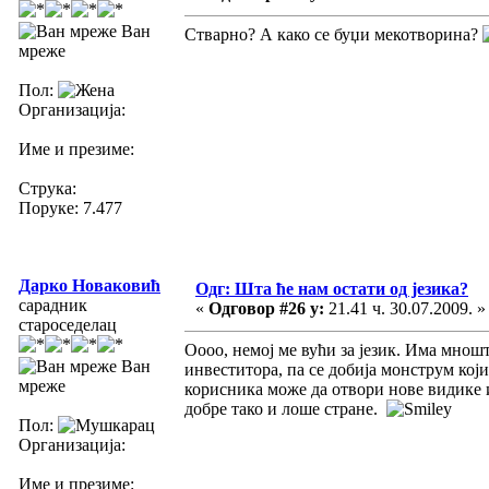
Ван
Стварно? А како се буџи мекотворина?
мреже
Пол:
Организација:
Име и презиме:
Струка:
Поруке: 7.477
Дарко Новаковић
Одг: Шта ће нам остати од језика?
сарадник
«
Одговор #26 у:
21.41 ч. 30.07.2009. »
староседелац
Оооо, немој ме вући за језик. Има мнош
Ван
инвеститора, па се добија монструм кој
мреже
корисника може да отвори нове видике 
добре тако и лоше стране.
Пол:
Организација:
Име и презиме: