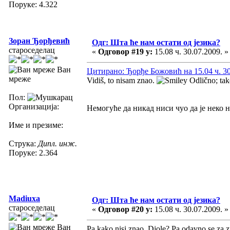
Поруке: 4.322
Зоран Ђорђевић
Одг: Шта ће нам остати од језика?
староседелац
«
Одговор #19 у:
15.08 ч. 30.07.2009. »
Ван
Цитирано: Ђорђе Божовић на 15.04 ч. 30
мреже
Vidiš, to nisam znao.
Odlično; tako
Пол:
Организација:
Немогуће да никад ниси чуо да је неко н
Име и презиме:
Струка:
Дипл. инж.
Поруке: 2.364
Madiuxa
Одг: Шта ће нам остати од језика?
староседелац
«
Одговор #20 у:
15.08 ч. 30.07.2009. »
Ван
Pa kako nisi znao, Djole? Pa odavno se za z