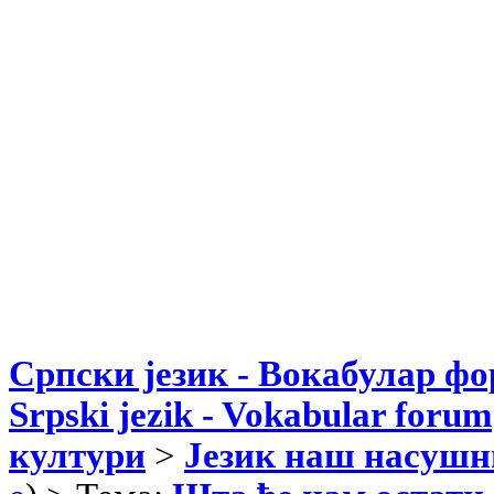
Српски језик - Вокабулар ф
Srpski jezik - Vokabular forum
култури
>
Језик наш насушн