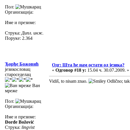
Пол:
Организација:
Име и презиме:
Струка:
Дипл. инж.
Поруке: 2.364
Ђорђе Божовић
Одг: Шта ће нам остати од језика?
језикословац
«
Одговор #18 у:
15.04 ч. 30.07.2009. »
староседелац
Vidiš, to nisam znao.
Odlično; tako
Ван
мреже
Пол:
Организација:
Име и презиме:
Đorđe Božović
Струка:
lingvist