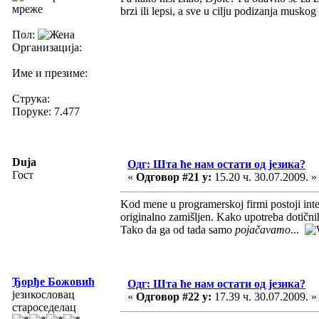
мреже
brzi ili lepsi, a sve u cilju podizanja musko
Пол:
Организација:
Име и презиме:
Струка:
Поруке: 7.477
Duja
Одг: Шта ће нам остати од језика?
Гост
«
Одговор #21 у:
15.20 ч. 30.07.2009. »
Kod mene u programerskoj firmi postoji int
originalno zamišljen. Kako upotreba dotični
Tako da ga od tada samo
pojačavamo
...
Ђорђе Божовић
Одг: Шта ће нам остати од језика?
језикословац
«
Одговор #22 у:
17.39 ч. 30.07.2009. »
староседелац