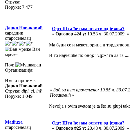
Струка:
Поруке: 7.477
Дарко Новаковић
Одг: Шта ће нам остати од језика?
сарадник
«
Одговор #24 у:
19.53 ч. 30.07.2009. »
староседелац
Ма буџи се и мекотворина и тврдотвори
Ван
мреже
И то најчешће по оној: ’’Држ’ га да га ....
Пол:
Организација:
Име и презиме:
Дарко Новаковић
«
Задњи пут промењено: 19.55 ч. 30.07.
Струка:
dipl. el. inž.
Новаковић
»
Поруке: 1.049
Nevolja s ovim svetom je ta što su glupi tak
Madiuxa
Одг: Шта ће нам остати од језика?
староседелац
«
Одговор #25 у:
20.48 ч. 30.07.2009. »