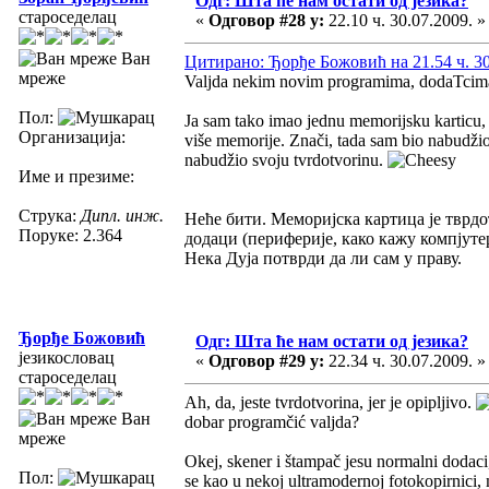
Одг: Шта ће нам остати од језика?
староседелац
«
Одговор #28 у:
22.10 ч. 30.07.2009. »
Ван
Цитирано: Ђорђе Божовић на 21.54 ч. 30
мреже
Valjda nekim novim programima, dodaTcima 
Пол:
Ja sam tako imao jednu memorijsku karticu,
Организација:
više memorije. Znači, tada sam bio nabudži
nabudžio svoju tvrdotvorinu.
Име и презиме:
Струка:
Дипл. инж.
Неће бити. Меморијска картица је тврдо
Поруке: 2.364
додаци (периферије, како кажу компјут
Нека Дуја потврди да ли сам у праву.
Ђорђе Божовић
Одг: Шта ће нам остати од језика?
језикословац
«
Одговор #29 у:
22.34 ч. 30.07.2009. »
староседелац
Ah, da, jeste tvrdotvorina, jer je opipljivo.
Ван
dobar programčić valjda?
мреже
Okej, skener i štampač jesu normalni dodaci,
Пол:
se kao u nekoj ultramodernoj fotokopirnici,