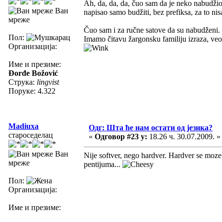
Ah, da, da, da, čuo sam da je neko nabudžio 
Ван
napisao samo budžiti, bez prefiksa, za to n
мреже
Čuo sam i za ručne satove da su nabudženi. T
Пол:
Imamo čitavu žargonsku familiju izraza, veom
Организација:
Име и презиме:
Đorđe Božović
Струка:
lingvist
Поруке: 4.322
Madiuxa
Одг: Шта ће нам остати од језика?
староседелац
«
Одговор #23 у:
18.26 ч. 30.07.2009. »
Ван
Nije softver, nego hardver. Hardver se moze
мреже
pentijuma...
Пол:
Организација:
Име и презиме: