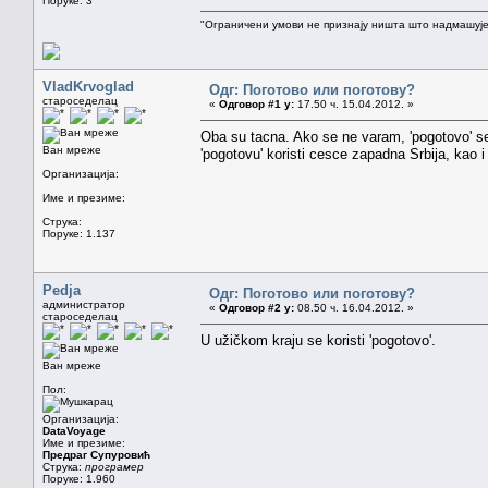
Поруке: 3
"Ограничени умови не признају ништа што надмашује
VladKrvoglad
Одг: Поготово или поготову?
староседелац
«
Одговор #1 у:
17.50 ч. 15.04.2012. »
Oba su tacna. Ako se ne varam, 'pogotovo' se
Ван мреже
'pogotovu' koristi cesce zapadna Srbija, kao 
Организација:
Име и презиме:
Струка:
Поруке: 1.137
Pedja
Одг: Поготово или поготову?
администратор
«
Одговор #2 у:
08.50 ч. 16.04.2012. »
староседелац
U užičkom kraju se koristi 'pogotovo'.
Ван мреже
Пол:
Организација:
DataVoyage
Име и презиме:
Предраг Супуровић
Струка:
програмер
Поруке: 1.960