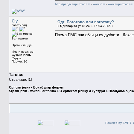
http://pedja.supurovic.net
-
www.iz.rs
-
www.supurovic.net
Сју
Одг: Поготово или поготову?
посетилац
«
Одговор #3 у:
18.24 ч. 16.04.2012. »
Према ПМС ови облици су дублети. Дакле,
Ван мреже
Организација:
Име и презиме:
Сузана Илић
Струка:
Поруке: 10
Тагови:
Странице: [
1
]
Српски језик - Вокабулар форум
Srpski jezik - Vokabular forum
>
О српском језику и култури
>
Нагађања о јез
Powered by SMF 1.