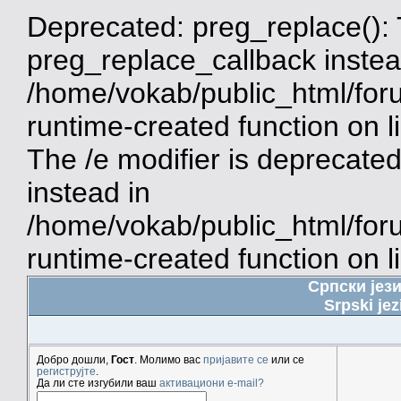
Deprecated: preg_replace(): 
preg_replace_callback instea
/home/vokab/public_html/for
runtime-created function on 
The /e modifier is deprecate
instead in
/home/vokab/public_html/for
runtime-created function on l
Српски јез
Srpski jez
Добро дошли,
Гост
. Молимо вас
пријавите се
или се
региструјте
.
Да ли сте изгубили ваш
активациони e-mail?