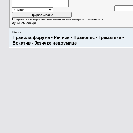
Пријавите се корисничким именом или имејлом, лозинком и
дужином сесије
Вести
:
Правила форума
-
Речник
-
Правопис
-
Граматика
-
Вокатив
-
Језичке недоумице