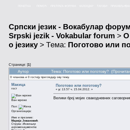
ПОЧЕТНА
ПОМОЋ
ПРЕТРАГА ФОРУМА
КАЛЕНДАР
ТАГОВИ
ПРИЈАВЉИВА
Српски језик - Вокабулар фору
Srpski jezik - Vokabular forum
>
О
о језику
> Тема:
Поготово или п
Странице: [
1
]
Аутор
Тема: Поготово или поготову? (Прочитан
0 чланова и 0 гостију прегледају ову тему.
Макица
Поготово или поготову?
гост
«
у:
13.57 ч. 15.04.2012. »
Велики број мојих свакодневних саговорник
Ван мреже
Пол:
Организација:
Име и презиме:
Марија Јовановић
Струка:
Инжењер
агроменаџмента