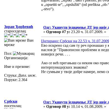
izgovaramo, „srpski“, tako i pišemo, jer ovd
u „opsetiti se“, „opslužiti“ (od prefiksa „ob-“
„-stvo“).
Зоран Ђорђевић
Одг: Укинути једначење ДТ јер није 
староседелац
«
Одговор #7 у:
23.20 ч. 31.07.2009. »
Ван
Цитирано: Србски на 22.53 ч. 31.07.2009
мреже
Ево искрено сад сам ту реч пронашао у
наслов је "Правописни проблеми и недо
Пол:
новијих речи. . . .
Организација:
Ако се већ прегањаш са неким око право
Име и презиме:
интерпункцијских знакова?
Не сумњам у твоје добре намере, немо 
Струка:
Дипл. инж.
Поруке: 2.364
Србски
Одг: Укинути једначење ДТ јер није 
посетилац
«
Одговор #8 у:
10.14 ч. 01.08.2009. »