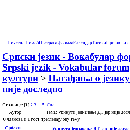
Почетна
Помоћ
Претрага форума
Календар
Тагови
Пријављив
Српски језик - Вокабулар ф
Srpski jezik - Vokabular forum
култури
>
Нагађања о језику
није доследно
Странице: [
1
]
2
3
...
5
Све
Аутор
Тема: Укинути једначење ДТ јер није дос
0 чланова и 1 гост прегледају ову тему.
Србски
Укинути једначење ДТ јер није досле