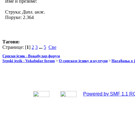
Име и презиме:
Струка:
Дипл. инж.
Поруке: 2.364
Тагови:
Странице: [
1
]
2
3
...
5
Све
Српски језик - Вокабулар форум
Srpski jezik - Vokabular forum
>
О српском језику и култури
>
Нагађања о ј
Powered by SMF 1.1 R