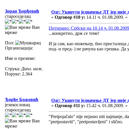
Зоран Ђорђевић
Одг: Укинути једначење ДТ јер није 
староседелац
«
Одговор #10 у:
14.11 ч. 01.08.2009. »
Ван
Цитирано: Србски на 10.14 ч. 01.08.2009
мреже
...конкретно, држ се теме!
Пол:
И ја сам, као инжењер, био присталица д
Организација:
под- и пред- ) не рачуна као грешка. Да
Име и презиме:
Струка:
Дипл. инж.
Поруке: 2.364
Ђорђе Божовић
Одг: Укинути једначење ДТ јер није 
језикословац
«
Одговор #11 у:
15.42 ч. 01.08.2009. »
староседелац
"Pretpojačalo" nije nejasno niti najmanje, da
Ван
"pretpostaviti", "pretpostavljeni" i slično.
мреже