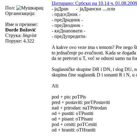
Цитирано: Србски на 10.14 ч. 01.08.2009
Пол:
- јаДран - јаДрански ....или
Организација:
- прдсеДник -
- преДрадник -
Име и презиме:
- преДводник -
Đorđe Božović
- киДнаповати -
Струка:
lingvist
- преДупредити-
Поруке: 4.322
A kakve ovo veze ima s temom? Pre nego što n
to jednačenje po zvučnosti. Kada se događa
da se pretvori u T, već se odnosi samo na fo
Suglasničke skupine DR i DN, i slog DU, ne
skupinu čine suglasnik D i sonanti R i N, u
Ali:
pod + pis: poTPis
pred + postaviti: preTPostaviti
nad + prirodan: naTPrirodan
od + pustiti: oTPustiti
od + pisani: oTPisani
pod + ceniti: poTCeniti
od + hraniti: oTHraniti