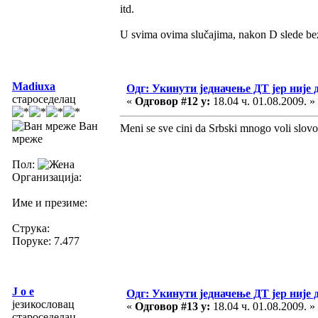
itd.
U svima ovima slučajima, nakon D slede bez
Madiuxa
Одг: Укинути једначење ДТ јер није 
староседелац
«
Одговор #12 у:
18.04 ч. 01.08.2009. »
Ван
Meni se sve cini da Srbski mnogo voli slovo
мреже
Пол:
Организација:
Име и презиме:
Струка:
Поруке: 7.477
J o e
Одг: Укинути једначење ДТ јер није 
језикословац
«
Одговор #13 у:
18.04 ч. 01.08.2009. »
староседелац