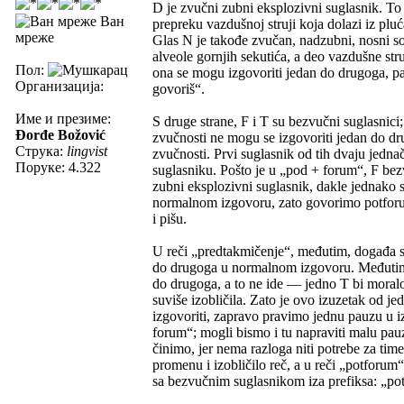
D je zvučni zubni eksplozivni suglasnik. To 
Ван
prepreku vazdušnoj struji koja dolazi iz pluć
мреже
Glas N je takođe zvučan, nadzubni, nosni sona
alveole gornjih sekutića, a deo vazdušne str
Пол:
ona se mogu izgovoriti jedan do drugoga, pa 
Организација:
govoriš“.
Име и презиме:
S druge strane, F i T su bezvučni suglasnici;
Đorđe Božović
zvučnosti ne mogu se izgovoriti jedan do d
Струка:
lingvist
zvučnosti. Prvi suglasnik od tih dvaju jedn
Поруке: 4.322
suglasniku. Pošto je u „pod + forum“, F bezv
zubni eksplozivni suglasnik, dakle jednak
normalnom izgovoru, zato govorimo potforum,
i pišu.
U reči „predtakmičenje“, međutim, događa se 
do drugoga u normalnom izgovoru. Međutim, 
do drugoga, a to ne ide — jedno T bi moralo n
suviše izobličila. Zato je ovo izuzetak od 
izgovoriti, zapravo pravimo jednu pauzu u i
forum“; mogli bismo i tu napraviti malu pauz
činimo, jer nema razloga niti potrebe za tim
promenu i izobličilo reč, a u reči „potforum
sa bezvučnim suglasnikom iza prefiksa: „potp