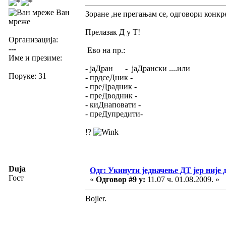
Ван
Зоране ,не прегањам се, одговори конкре
мреже
Прелазак Д у Т!
Организација:
---
Ево на пр.:
Име и презиме:
- јаДран - јаДрански ....или
Поруке: 31
- прдсеДник -
- преДрадник -
- преДводник -
- киДнаповати -
- преДупредити-
!?
Duja
Одг: Укинути једначење ДТ јер није 
Гост
«
Одговор #9 у:
11.07 ч. 01.08.2009. »
Bojler.