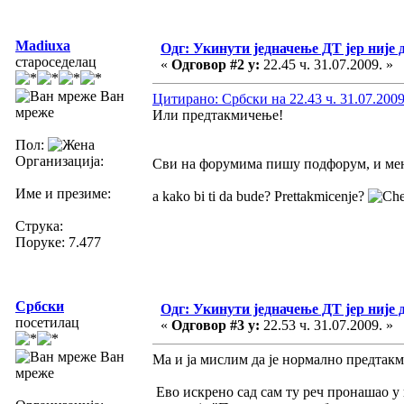
Madiuxa
Одг: Укинути једначење ДТ јер није 
староседелац
«
Одговор #2 у:
22.45 ч. 31.07.2009. »
Ван
Цитирано: Србски на 22.43 ч. 31.07.2009
мреже
Или предтакмичење!
Пол:
Организација:
Сви на форумима пишу подфорум, и мени
Име и презиме:
a kako bi ti da bude? Prettakmicenje?
Струка:
Поруке: 7.477
Србски
Одг: Укинути једначење ДТ јер није 
посетилац
«
Одговор #3 у:
22.53 ч. 31.07.2009. »
Ван
Ма и ја мислим да је нормално предтакм
мреже
Ево искрено сад сам ту реч пронашао 