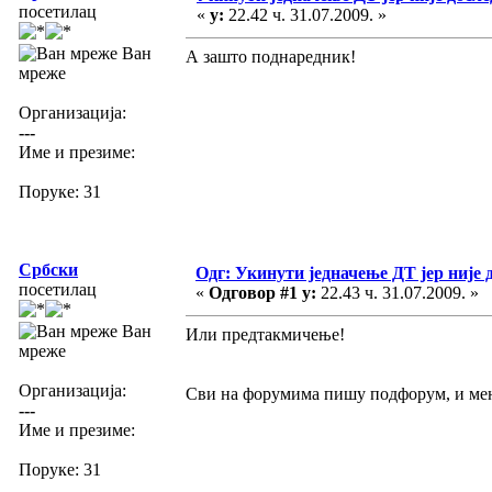
посетилац
«
у:
22.42 ч. 31.07.2009. »
Ван
А зашто поднаредник!
мреже
Организација:
---
Име и презиме:
Поруке: 31
Србски
Одг: Укинути једначење ДТ јер није 
посетилац
«
Одговор #1 у:
22.43 ч. 31.07.2009. »
Ван
Или предтакмичење!
мреже
Организација:
Сви на форумима пишу подфорум, и мени
---
Име и презиме:
Поруке: 31