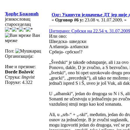
Ђорђе Божовић
Одг: Укинути једначење ДТ јер није 
језикословац
«
Одговор #6 у:
23.08 ч. 31.07.2009. »
староседелац
Цитирано: Србски на 22.54 ч. 31.07.2009
Ван
Или ово:
мреже
Шведска- шведски
Албанија- албански
Пол:
Србија- србски!?
Организација:
„Švedski“ je takođe odstupanje, ali i za ovo 
Име и презиме:
Ponovo, dakle, D je zvučno, a S bezvučno, i
Đorđe Božović
„švetski“, ono bi opet uzrokovalo drugu prom
Струка:
lingvist
„gracki“, „precednik“), ali tako ne možemo 
Поруке: 4.322
jednači ispred S i Š, uveo je još Vuk, ali da
U „albanski“, jedan do drugoga su N i S, ali
Sonanti ne učestvuju u jednačenju po zvučno
vazdušnoj struji nego kao kod sonanata.
Ali, u „srb-“ + „-ski“, međutim, jedan do dru
osnov za jednačenje. B je zvučni suglasnik, g
mogu izgovoriti jedan do drugoga, već se pr