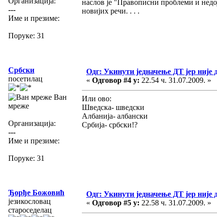
Организација:
наслов је "Правописни проблеми и недо
---
новијих речи. . . .
Име и презиме:
Поруке: 31
Србски
Одг: Укинути једначење ДТ јер није 
посетилац
«
Одговор #4 у:
22.54 ч. 31.07.2009. »
Ван
Или ово:
мреже
Шведска- шведски
Албанија- албански
Организација:
Србија- србски!?
---
Име и презиме:
Поруке: 31
Ђорђе Божовић
Одг: Укинути једначење ДТ јер није 
језикословац
«
Одговор #5 у:
22.58 ч. 31.07.2009. »
староседелац