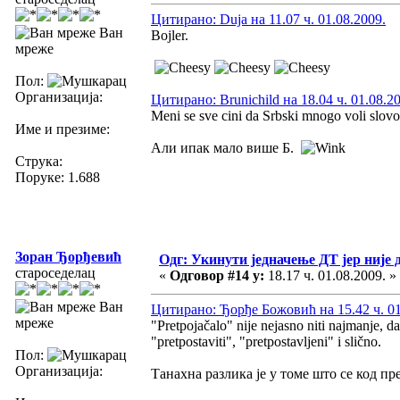
Цитирано: Duja на 11.07 ч. 01.08.2009.
Ван
Bojler.
мреже
Пол:
Организација:
Цитирано: Brunichild на 18.04 ч. 01.08.2
Meni se sve cini da Srbski mnogo voli slovo
Име и презиме:
Али ипак мало више Б.
Струка:
Поруке: 1.688
Зоран Ђорђевић
Одг: Укинути једначење ДТ јер није 
староседелац
«
Одговор #14 у:
18.17 ч. 01.08.2009. »
Ван
Цитирано: Ђорђе Божовић на 15.42 ч. 01
мреже
"Pretpojačalo" nije nejasno niti najmanje, da
"pretpostaviti", "pretpostavljeni" i slično.
Пол:
Организација:
Танахна разлика је у томе што се код пре