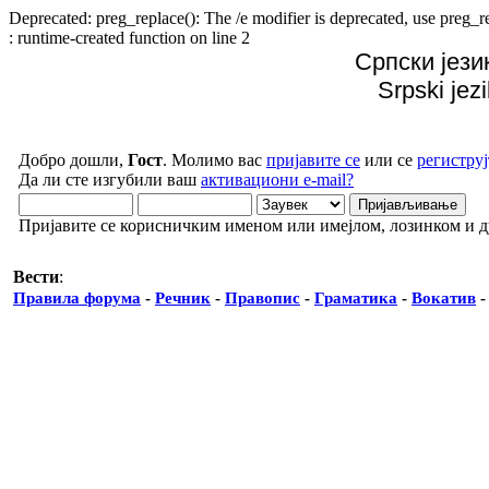
Deprecated: preg_replace(): The /e modifier is deprecated, use preg
: runtime-created function on line 2
Српски јези
Srpski jez
Добро дошли,
Гост
. Молимо вас
пријавите се
или се
региструј
Да ли сте изгубили ваш
активациони e-mail?
Пријавите се корисничким именом или имејлом, лозинком и 
Вести
:
Правила форума
-
Речник
-
Правопис
-
Граматика
-
Вокатив