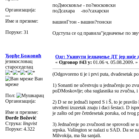
поДмосковље - по?московски
Организација:
поДсахара -по?сахарски
---
Име и презиме:
вашинГтон - вашин?тонски
Поруке: 31
Одступа се од правила"једначење по зву
Ђорђе Божовић
Одг: Укинути једначење ДТ јер није 
језикословац
«
Одговор #43 у:
01.06 ч. 05.08.2009. »
староседелац
(Odgovoreno ti je i prvi puta, dvadesetak p
Ван
мреже
1) Sonanti ne učestvuju u jednačenju po zvu
poDMoskovlje; oba suglasnika su zvučna, i
Пол:
Организација:
2) D se ne jednači ispred S i Š, to je pravil
utvrđeni izuzetak znaju i đaci šestaci. D is
Име и презиме:
je zašto od pre četrdesetak poruka, od tvog
Đorđe Božović
Струка:
lingvist
3) Jednačenje po zvučnosti ne sprovodi se u 
Поруке: 4.322
srpska. Vašington se nalazi u SAD. Da se nala
Milvokija, ma šta sanjali.