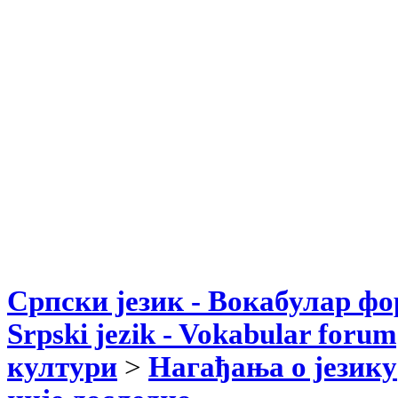
Српски језик - Вокабулар ф
Srpski jezik - Vokabular forum
култури
>
Нагађања о језику