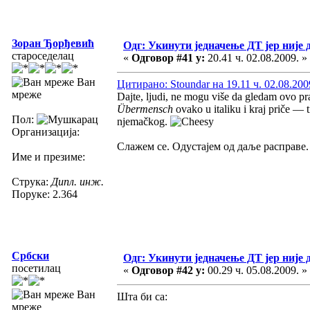
Зоран Ђорђевић
Одг: Укинути једначење ДТ јер није 
староседелац
«
Одговор #41 у:
20.41 ч. 02.08.2009. »
Ван
Цитирано: Stoundar на 19.11 ч. 02.08.200
мреже
Dajte, ljudi, ne mogu više da gledam ovo prav
Übermensch
ovako u italiku i kraj priče — 
Пол:
njemačkog.
Организација:
Слажем се. Одустајем од даље расправе.
Име и презиме:
Струка:
Дипл. инж.
Поруке: 2.364
Србски
Одг: Укинути једначење ДТ јер није 
посетилац
«
Одговор #42 у:
00.29 ч. 05.08.2009. »
Ван
Шта би са:
мреже