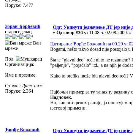
Поруке: 7.477
Зоран Ђорђевић
Одг: Укинути једначење ДТ јер није 
староседелац
«
Одговор #36 у:
11.08 ч. 02.08.2009. »
Ван
Цитирано: Ђорђе Божовић на 00.29 ч. 02
мреже
Bogami, nešto takvo dosad nije postojalo u l
Пол:
Šta je "glavni deo" reči; ni to ne razumem?
Организација:
"paljenje", "pojačalo" itd., a na njih je dodat
Име и презиме:
Kako to prefiks može biti glavni deo reči? Važ
Струка:
Дипл. инж.
Поруке: 2.364
Најбољи пример за ту танахну разлику си
Надчовек
.
Но, као што рекох раније, ја поштујем 
његовој примени.
Ђорђе Божовић
Одг: Укинути једначење ДТ јер није 