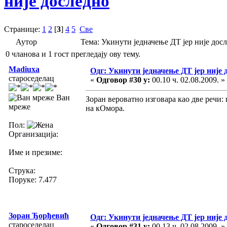
није доследно
Странице:
1
2
[
3
]
4
5
Све
Аутор
Тема: Укинути једначење ДТ јер није дос
0 чланова и 1 гост прегледају ову тему.
Madiuxa
Одг: Укинути једначење ДТ јер није 
староседелац
«
Одговор #30 у:
00.10 ч. 02.08.2009. »
Ван
Зоран вероватно изговара као две речи: 
мреже
на кОмора.
Пол:
Организација:
Име и презиме:
Струка:
Поруке: 7.477
Зоран Ђорђевић
Одг: Укинути једначење ДТ јер није 
староседелац
«
Одговор #31 у:
00.13 ч. 02.08.2009. »