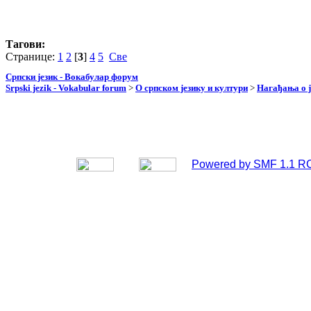
Тагови:
Странице:
1
2
[
3
]
4
5
Све
Српски језик - Вокабулар форум
Srpski jezik - Vokabular forum
>
О српском језику и култури
>
Нагађања о ј
Powered by SMF 1.1 R