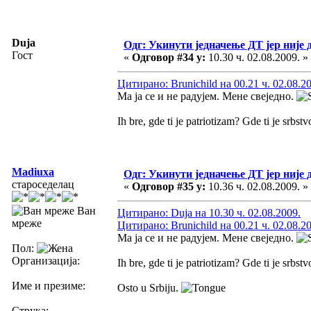
Duja
Одг: Укинути једначење ДТ јер није 
Гост
«
Одговор #34 у:
10.30 ч. 02.08.2009. »
Цитирано: Brunichild на 00.21 ч. 02.08.2
Ма ја се и не радујем. Мене свеједно.
Ih bre, gde ti je patriotizam? Gde ti je srbst
Madiuxa
Одг: Укинути једначење ДТ јер није 
староседелац
«
Одговор #35 у:
10.36 ч. 02.08.2009. »
Ван
Цитирано: Duja на 10.30 ч. 02.08.2009.
мреже
Цитирано: Brunichild на 00.21 ч. 02.08.2
Ма ја се и не радујем. Мене свеједно.
Пол:
Организација:
Ih bre, gde ti je patriotizam? Gde ti je srbst
Име и презиме:
Osto u Srbiju.
Струка: