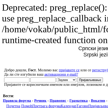
Deprecated: preg_replace():
use preg_replace_callback i
/home/vokab/public_html/f
runtime-created function on
Српски јези
Srpski jez
Добро дошли,
Гост
. Молимо вас
пријавите се
или се
региструј
Да ли сте изгубили ваш
активациони e-mail?
Пријавите се корисничким именом или имејлом, лозинком и 
Вести
:
Правила форума
-
Речник
-
Правопис
-
Граматика
-
Вокатив
Почетна
Помоћ
Претрага форума
Календар
Тагови
Пријављив