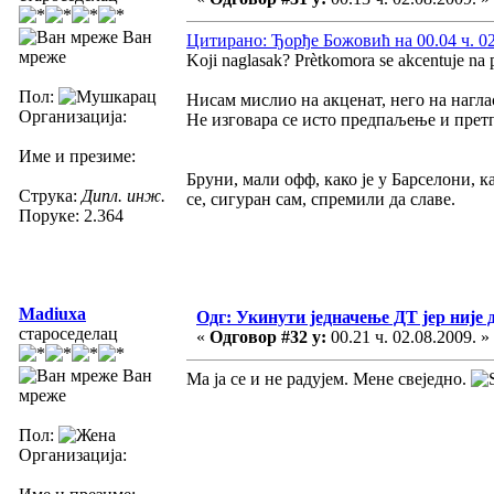
Ван
Цитирано: Ђорђе Божовић на 00.04 ч. 02
мреже
Koji naglasak? Prètkomora se akcentuje na p
Пол:
Нисам мислио на акценат, него на нагла
Организација:
Не изговара се исто предпаљење и прет
Име и презиме:
Бруни, мали офф, како је у Барселони, к
Струка:
Дипл. инж.
се, сигуран сам, спремили да славе.
Поруке: 2.364
Madiuxa
Одг: Укинути једначење ДТ јер није 
староседелац
«
Одговор #32 у:
00.21 ч. 02.08.2009. »
Ван
Ма ја се и не радујем. Мене свеједно.
мреже
Пол:
Организација: