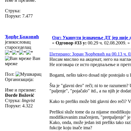
Име и презиме:
Струка:
Поруке: 7.477
Ђорђе Божовић
Одг: Укинути једначење ДТ јер није 
језикословац
«
Одговор #33 у:
00.29 ч. 02.08.2009. »
староседелац
Цитирано: Зоран Ђорђевић на 00.13 ч. 0
Ван
Нисам мислио на акценат, него на нагла
мреже
Не изговара се исто предпаљење и прет
Пол:
Bogami, nešto takvo dosad nije postojalo u l
Организација:
Šta je "glavni deo" reči; ni to ne razumem?
Име и презиме:
"paljenje", "pojačalo" itd., a na njih je dodat
Đorđe Božović
Струка:
lingvist
Kako to prefiks može biti glavni deo reči? Važ
Поруке: 4.322
Prefiksi služe tome da za nijanse modifikuju
modifikovanim značenjem, "pretpaljenje" je i 
Kako, onda, može jedan isti prefiks tako raz
fukcije koju inače ima?