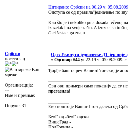
Цитирано: Србски на 00.29 ч. 05.08.2009
Одступа се од правила"једначење по зву
Kao što je i nekoliko puta dosada rečeno, na
izuzetak ima svoje zašto. A izuzeci su to št
đaci šestaci ga znaju.
Србски
Одг: Укинути једначење ДТ јер није 
посетилац
«
Одговор #44 у:
22.19 ч. 05.08.2009. »
Ван
Ђорђе баш та реч ВашинГтонски, је апо
мреже
——————————————————
Организација:
Сви ови примери само показију да су н
---
прегазила
!
Име и презиме:
_________-
Поруке: 31
Ево пошто је ВашинГтон далеко од Србиј
БеоГрад -беоГрадски
ВишеГрад -
ПодГорица -