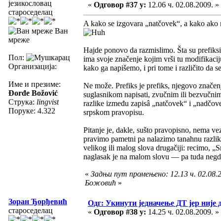
језикословац
«
Одговор #37 у:
12.06 ч. 02.08.2009. »
староседелац
A kako se izgovara „natčovek“, a kako ako
Ван
мреже
Hajde ponovo da razmislimo. Šta su prefiksi?
Пол:
ima svoje značenje kojim vrši tu modifikaciju
Организација:
kako ga napišemo, i pri tome i različito da s
Име и презиме:
Ne može. Prefiks je prefiks, njegovo značen
Đorđe Božović
suglasnikom napisati, zvučnim ili bezvučnim
Струка:
lingvist
razlike između zapisâ „natčovek“ i „nadčove
Поруке: 4.322
srpskom pravopisu.
Pitanje je, dakle, sušto pravopisno, nema ve
pravimo pametni pa nalazimo tanahnu razliku 
velikog ili malog slova drugačiji: recimo, „S
naglasak je na malom slovu — pa tuda negde
«
Задњи пут промењено: 12.13 ч. 02.08.
Божовић
»
Зоран Ђорђевић
Одг: Укинути једначење ДТ јер није 
староседелац
«
Одговор #38 у:
14.25 ч. 02.08.2009. »