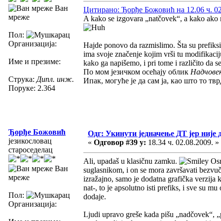
Ван
Цитирано: Ђорђе Божовић на 12.06 ч. 02
мреже
A kako se izgovara „natčovek“, a kako ako
Пол:
Организација:
Hajde ponovo da razmislimo. Šta su prefiksi?
ima svoje značenje kojim vrši tu modifikaciju
Име и презиме:
kako ga napišemo, i pri tome i različito da s
По мом језичком осећају облик
Надчове
Струка:
Дипл. инж.
Ипак, могуће је да сам ја, као што то т
Поруке: 2.364
Ђорђе Божовић
Одг: Укинути једначење ДТ јер није 
језикословац
«
Одговор #39 у:
18.34 ч. 02.08.2009. »
староседелац
Ali, upadaš u klasičnu zamku.
Osn
Ван
suglasnikom, i on se mora završavati bezvučnim
мреже
izražajno, samo je dodatna grafička verzija k
nat-, to je apsolutno isti prefiks, i sve su 
Пол:
dodaje.
Организација:
Ljudi upravo greše kada pišu „nadčovek“, „p