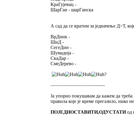
КраГујевац -
ШарГан - шарГанска
А сад да се вратим за једначење Д>Т, ко
ВрДник -
ШиД -
СегеДин -
Шумадија -
СкаДар -
СмеДерево -
?
———————————-
Ја упорно покушавам да кажем да треба
правила које је време прегазило, нико 
ПОЈЕДНОСТАВИТИ,ОДУСТАТИ
од 