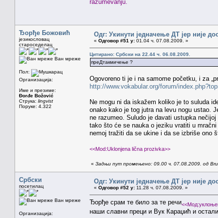
razumevanju.
Ђорђе Божовић
Одг: Укинути једначење ДТ јер није до
језикословац
«
Одговор #51 у:
01.04 ч. 07.08.2009. »
староседелац
Цитирано: Србски на 22.44 ч. 06.08.2009.
Ван мреже
преДтакмичење ?
Пол:
Ogovoreno ti je i na samome početku, i za „pr
Организација:
http://www.vokabular.org/forum/index.php?
Име и презиме:
Đorđe Božović
Струка:
lingvist
Ne mogu ni da iskažem koliko je to suluda ide
Поруке: 4.322
onako kako je tog jutra na levu nogu ustao. Jez
ne razumeo. Suludo je davati ustupka nečijoj
tako što će se nauka o jeziku vratiti u mračn
nemoj tražiti da se ukine i da se izbriše ono š
<<Mod:Uklonjena lična prozivka>>
«
Задњи пут промењено: 09.00 ч. 07.08.2009. од Brun
Србски
Одг: Укинути једначење ДТ јер није до
посетилац
«
Одговор #52 у:
11.28 ч. 07.08.2009. »
Ван мреже
Ђорђе срам те било за те речи
<<Мод:уклоње
наши славни преци и Вук Караџић и остал
Организација: