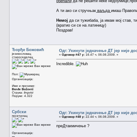
обећали
да ће решити неке недоумице,про
А ти ако си стручњак
ваљда
имаш Правопи
Немој
да си тужибаба, ја имам мој став, ти
(вратио си се на латиницу)
Поздрав!
Ђорђе Божовић
Одг: Укинути једначење ДТ јер није до
језикословац
«
Одговор #47 у:
16.47 ч. 06.08.2009. »
староседелац
Incredible.
Ван мреже
Пол:
Организација:
Име и презиме:
Đorđe Božović
Струка:
lingvist
Поруке: 4.322
Србски
Одг: Укинути једначење ДТ јер није до
посетилац
«
Одговор #48 у:
22.44 ч. 06.08.2009. »
Ван мреже
преДтакмичење ?
Организација:
---