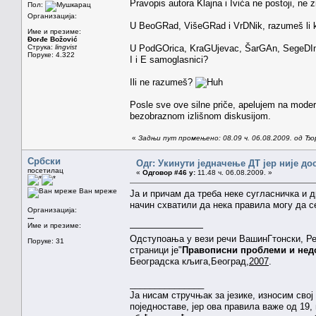
Pravopis autora Klajna i Ivića ne postoji, ne 
Пол:
Организација:
U BeoGRad, VišeGRad i VrDNik, razumeš li ka
Име и презиме:
Đorđe Božović
Струка:
lingvist
U PodGOrica, KraGUjevac, ŠarGAn, SegeDIn, 
Поруке: 4.322
I i E samoglasnici?
Ili ne razumeš?
Posle sve ove silne priče, apelujem na mod
bezobraznom izlišnom diskusijom.
«
Задњи пут промењено: 08.09 ч. 06.08.2009. од Ђ
Србски
Одг: Укинути једначење ДТ јер није до
посетилац
«
Одговор #46 у:
11.48 ч. 06.08.2009. »
Ван мреже
Ја и причам да треба неке сугласничка и 
начин схватили да нека правила могу да се 
Организација:
---
Име и презиме:
————————
Одступоања у вези речи ВашинГтонски, Р
Поруке: 31
страници је"
Правописни проблеми и нед
Београдска кљига,Београд,
2007
.
_______________
Ја нисам стручњак за језике, износим свој
поједноставе, јер ова правила важе од 19,