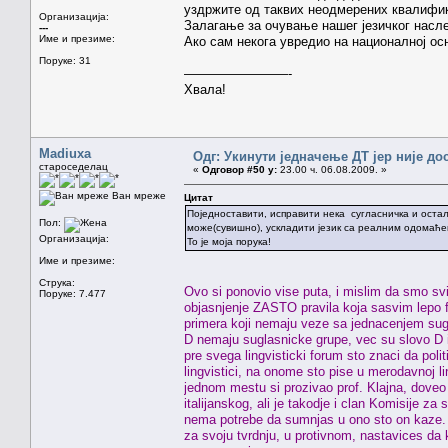
уздржите од таквих неодмерених квалифик
Организација:
Залагање за очување нашег језичког насл
---
Име и презиме:
Ако сам некога увредио на националној ос
Поруке: 31
————————-
Хвала!
Madiuxa
Одг: Укинути једначење ДТ јер није до
староседелац
«
Одговор #50 у:
23.00 ч. 06.08.2009. »
Ван мреже
Цитат
Поједноставити, исправити нека сугласничка и оста
Пол:
може(сувишно), ускладити језик са реалним одомаће
Организација:
То је моја порука!
Име и презиме:
Струка:
Ovo si ponovio vise puta, i mislim da smo svi 
Поруке: 7.477
objasnjenje ZASTO pravila koja sasvim lepo fun
primera koji nemaju veze sa jednacenjem sug
D nemaju suglasnicke grupe, vec su slovo D i
pre svega lingvisticki forum sto znaci da pol
lingvistici, na onome sto pise u merodavnoj li
jednom mestu si prozivao prof. Klajna, doveo s
italijanskog, ali je takodje i clan Komisije z
nema potrebe da sumnjas u ono sto on kaze. 
za svoju tvrdnju, u protivnom, nastavices da 