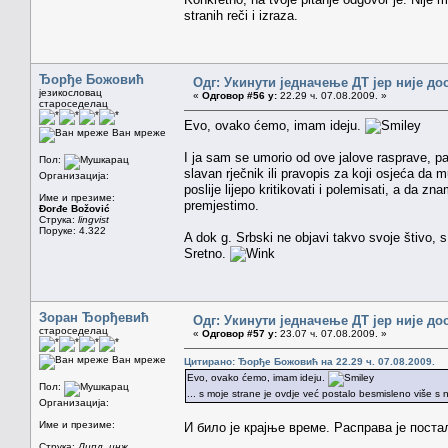
stranih reči i izraza.
Ђорђе Божовић
Одг: Укинути једначење ДТ јер није до
језикословац
«
Одговор #56 у:
22.29 ч. 07.08.2009. »
староседелац
Evo, ovako ćemo, imam ideju.
Ван мреже
I ja sam se umorio od ove jalove rasprave, p
Пол:
slavan rječnik ili pravopis za koji osjeća da m
Организација:
poslije lijepo kritikovati i polemisati, a da
Име и презиме:
premjestimo.
Đorđe Božović
Струка:
lingvist
Поруке: 4.322
A dok g. Srbski ne objavi takvo svoje štivo, 
Sretno.
Зоран Ђорђевић
Одг: Укинути једначење ДТ јер није до
староседелац
«
Одговор #57 у:
23.07 ч. 07.08.2009. »
Ван мреже
Цитирано: Ђорђе Божовић на 22.29 ч. 07.08.2009.
Evo, ovako ćemo, imam ideju.
Пол:
... s moje strane je ovdje već postalo besmisleno više s n
Организација:
Име и презиме:
И било је крајње време. Расправа је поста
Струка:
Дипл. инж.