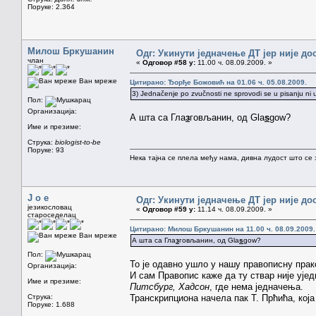
Поруке: 2.364
Милош Бркушанин
Одг: Укинути једначење ДТ јер није до
члан
«
Одговор #58 у:
11.00 ч. 08.09.2009. »
Ван мреже
Цитирано: Ђорђе Божовић на 01.06 ч. 05.08.2009.
3) Jednačenje po zvučnosti ne sprovodi se u pisanju ni 
Пол:
Организација:
А шта са Гла
з
говљанин, од Gla
s
gow?
Име и презиме:
Струка:
biologist-to-be
Поруке: 93
Нека тајна се плела међу нама, дивна лудост што се з
J o e
Одг: Укинути једначење ДТ јер није до
језикословац
«
Одговор #59 у:
11.14 ч. 08.09.2009. »
староседелац
Цитирано: Милош Бркушанин на 11.00 ч. 08.09.2009.
Ван мреже
А шта са Гла
з
говљанин, од Gla
s
gow?
Пол:
То је одавно ушло у нашу правописну прак
Организација:
И сам Правопис каже да ту ствар није ује
Име и презиме:
Питсбург, Хадсон
, где нема једначења.
Струка:
Транскрипциона начела пак Т. Прћића, кој
Поруке: 1.688