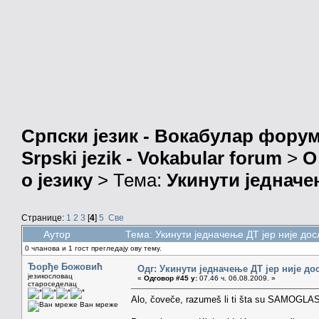
Српски језик - Вокабулар фору
Srpski jezik - Vokabular forum
>
О
о језику
> Тема:
Укинути једначе
Странице:
1
2
3
[
4
]
5
Све
Аутор
Тема: Укинути једначење ДТ јер није до
0 чланова и 1 гост прегледају ову тему.
Ђорђе Божовић
Одг: Укинути једначење ДТ јер није до
језикословац
«
Одговор #45 у:
07.46 ч. 06.08.2009. »
староседелац
Alo, čoveče, razumeš li ti šta su SAMOGL
Ван мреже