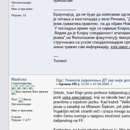
прихватам!
Организација:
---
Име и презиме:
——————
Браунчајлд, да не буде да избегавам одго
Поруке: 31
је питање и констатација у вези Речника, 
језик,граматика,правопис, па да објави Нов
У последње време чује се највише Клајна
Видим да је Клајну специјалност италијан
језика",на Филолошком факултету(у биогрф
струччњака са уском специјализацијом српс
значи тражио сам информацију,
која никог
—-
Толико!
Madiuxa
Одг: Укинути једначење ДТ јер није до
староседелац
«
Одговор #55 у:
12.50 ч. 07.08.2009. »
Ван мреже
Srbski, Ivan Klajn jeste profesor italijanskog 
jezik
uska specijalnost
, koji se takođe bavi p
Пол:
pravilima u srpskom jeziku. Kad kažeš "Veliki r
Организација:
pisao u saradnji sa Milanom Šipkom, još jedn
Име и презиме:
Vujaklijin rečnik stranih reči i izraza mnogo 
vidim čemu sumnja u njegovu stručnost samo z
Струка:
Поруке: 7.477
italijanskog na FF.
Konkretno, na tvoje pitanje odgovor je: Nije mi