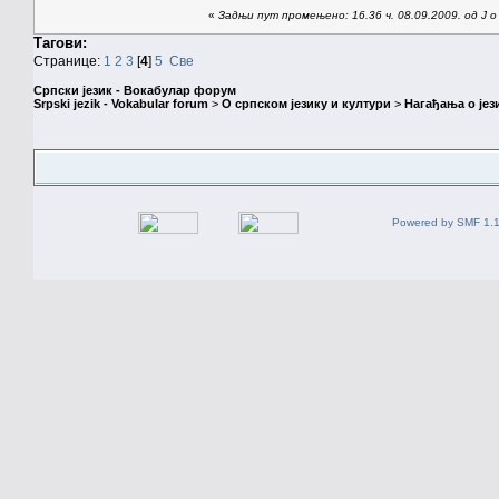
«
Задњи пут промењено: 16.36 ч. 08.09.2009. од J o
Тагови:
Странице:
1
2
3
[
4
]
5
Све
Српски језик - Вокабулар форум
Srpski jezik - Vokabular forum
>
О српском језику и култури
>
Нагађања о јез
Powered by SMF 1.