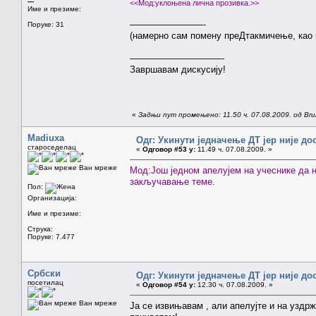
---
<<Мод:уклоњена лична прозивка.>>
Име и презиме:
————————-
Поруке: 31
(намерно сам помену преДтакмичење, као 
——————————-
Завршавам дискусију!
«
Задњи пут промењено: 11.50 ч. 07.08.2009. од Brun
Madiuxa
Одг: Укинути једначење ДТ јер није до
староседелац
«
Одговор #53 у:
11.49 ч. 07.08.2009. »
Ван мреже
Мод:Још једном апелујем на учеснике да н
закључавање теме.
Пол:
Организација:
Име и презиме:
Струка:
Поруке: 7.477
Србски
Одг: Укинути једначење ДТ јер није до
посетилац
«
Одговор #54 у:
12.30 ч. 07.08.2009. »
Ван мреже
Ја се извињавам , али апелујте и на уздр