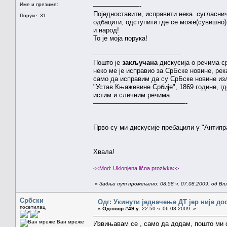
Име и презиме:
———————-
Поједноставити, исправити нека сугласни
Поруке: 31
одбацити, одступити где се може(сувишно)
и народ!
То је моја порука!
—————————————-
Пошто је
закључана
дискусија о речима с
неко ме је исправио за СрБске новине, ре
само да исправим да су СрБске новине изл
"Устав Књажевине Србије", 1869 године, г
истим и сличним речима.
——————————————-
Прво су ми дискусије пребацили у "Антипра
Хвала!
<<Mod: Uklonjena lična prozivka>>
«
Задњи пут промењено: 08.58 ч. 07.08.2009. од Brun
Србски
Одг: Укинути једначење ДТ јер није до
посетилац
«
Одговор #49 у:
22.50 ч. 06.08.2009. »
Ван мреже
Извињавам се , само да додам, пошто ми с