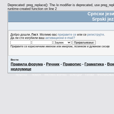
Deprecated: preg_replace(): The /e modifier is deprecated, use preg_re
runtime-created function on line 2
Српски јез
Srpski jez
Добро дошли,
Гост
. Молимо вас
пријавите се
или се
региструјте
.
Да ли сте изгубили ваш
активациони e-mail?
Пријавите се корисничким именом или имејлом, лозинком и дужином сесије
Вести
:
Правила форума
-
Речник
-
Правопис
-
Граматика
-
Вок
недоумице
ПОЧЕТНА
ПОМОЋ
ПРЕТРАГА ФОРУМА
КАЛЕНДАР
ТАГОВИ
ПРИЈАВЉИВА