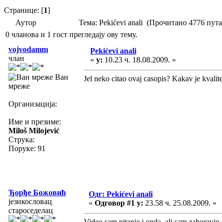
Странице: [
1
]
Аутор
Тема: Pekićevi anali (Прочитано 4776 пута
0 чланова и 1 гост прегледају ову тему.
vojvodamm
Pekićevi anali
члан
«
у:
10.23 ч. 18.08.2009. »
Ван
Jel neko citao ovaj casopis? Kakav je kvalit
мреже
Организација:
Име и презиме:
Miloš Milojević
Струка:
Поруке: 91
Ђорђе Божовић
Одг: Pekićevi anali
језикословац
«
Одговор #1 у:
23.58 ч. 25.08.2009. »
староседелац
Video sam pitanje i onda, ali sam zaboravi