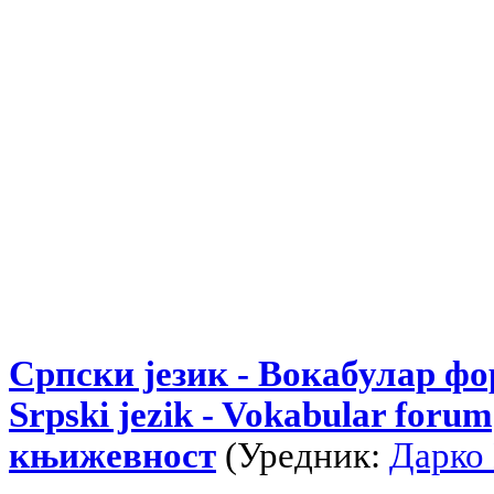
Српски језик - Вокабулар ф
Srpski jezik - Vokabular forum
књижевност
(Уредник:
Дарко