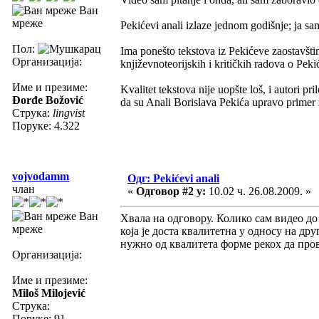
Ван
мреже
Pekićevi anali izlaze jednom godišnje; ja sa
Пол:
Ima ponešto tekstova iz Pekićeve zaostavšti
Организација:
književnoteorijskih i kritičkih radova o Peki
Име и презиме:
Kvalitet tekstova nije uopšte loš, i autori pr
Đorđe Božović
da su Anali Borislava Pekića upravo primer z
Струка:
lingvist
Поруке: 4.322
vojvodamm
Одг: Pekićevi anali
члан
«
Одговор #2 у:
10.02 ч. 26.08.2009. »
Ван
Хвала на одговору. Колико сам видео до
мреже
која је доста квалитетна у односу на д
нужно од квалитета форме рекох да пров
Организација:
Име и презиме:
Miloš Milojević
Струка:
Поруке: 91