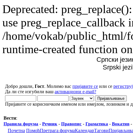
Deprecated: preg_replace():
use preg_replace_callback i
/home/vokab/public_html/f
runtime-created function on
Српски јези
Srpski jez
Добро дошли,
Гост
. Молимо вас
пријавите се
или се
региструј
Да ли сте изгубили ваш
активациони e-mail?
Пријавите се корисничким именом или имејлом, лозинком и 
Вести
:
Правила форума
-
Речник
-
Правопис
-
Граматика
-
Вокатив
Почетна
Помоћ
Претрага форума
Календар
Тагови
Пријављив