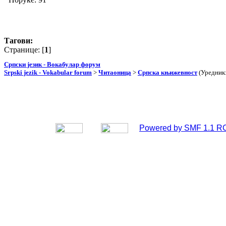
Тагови:
Странице: [
1
]
Српски језик - Вокабулар форум
Srpski jezik - Vokabular forum
>
Читаоница
>
Српска књижевност
(Уредник
Powered by SMF 1.1 R