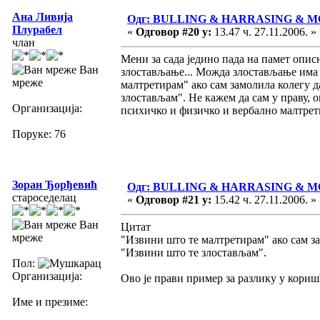
Ана Ливија
Одг: BULLING & HARRASING & 
Плурабел
«
Одговор #20 у:
13.47 ч. 27.11.2006. »
члан
Мени за сада једино пада на памет опис
Ван
злостављање... Можда злостављање има 
мреже
малтретирам" ако сам замолила колегу д
злостављам". Не кажем да сам у праву, о
Организација:
психичко и физичко и вербално малтре
Поруке: 76
Зоран Ђорђевић
Одг: BULLING & HARRASING & 
староседелац
«
Одговор #21 у:
15.42 ч. 27.11.2006. »
Ван
Цитат
мреже
"Извини што те малтретирам" ако сам за
"Извини што те злостављам".
Пол:
Организација:
Ово је прави пример за разлику у кориш
Име и презиме: