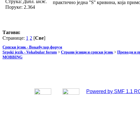
Струка:
Дипл. инж.
практично једна ''Ѕ'' кривина, која прим
Поруке: 2.364
Тагови:
Странице:
1
2
[
Све
]
Српски језик - Вокабулар форум
Srpski jezik - Vokabular forum
>
Страни језици и српски језик
>
Преводи и 
MOBBING
Powered by SMF 1.1 R