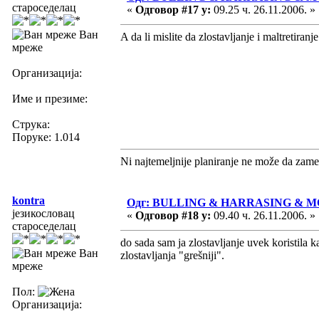
староседелац
«
Одговор #17 у:
09.25 ч. 26.11.2006. »
Ван
A da li mislite da zlostavljanje i maltretiran
мреже
Организација:
Име и презиме:
Струка:
Поруке: 1.014
Ni najtemeljnije planiranje ne može da zame
kontra
Одг: BULLING & HARRASING & 
језикословац
«
Одговор #18 у:
09.40 ч. 26.11.2006. »
староседелац
do sada sam ja zlostavljanje uvek koristila k
Ван
zlostavljanja "grešniji".
мреже
Пол:
Организација: