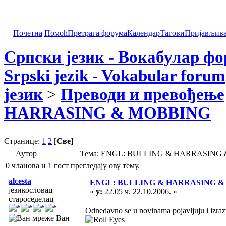
Почетна
Помоћ
Претрага форума
Календар
Тагови
Пријављив
Српски језик - Вокабулар ф
Srpski jezik - Vokabular forum
језик
>
Преводи и превођење
HARRASING & MOBBING
Странице:
1
2
[
Све
]
Аутор
Тема: ENGL: BULLING & HARRASING &
0 чланова и 1 гост прегледају ову тему.
alcesta
ENGL: BULLING & HARRASING &
језикословац
«
у:
22.05 ч. 22.10.2006. »
староседелац
Odnedavno se u novinama pojavljuju i izrazi k
Ван