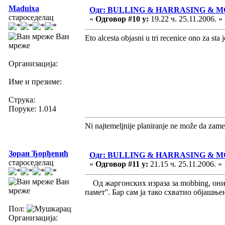
Maduixa
Одг: BULLING & HARRASING & 
староседелац
«
Одговор #10 у:
19.22 ч. 25.11.2006. »
Ван
Eto alcesta objasni u tri recenice ono za sta 
мреже
Организација:
Име и презиме:
Струка:
Поруке: 1.014
Ni najtemeljnije planiranje ne može da zame
Зоран Ђорђевић
Одг: BULLING & HARRASING & 
староседелац
«
Одговор #11 у:
21.15 ч. 25.11.2006. »
Ван
Од жаргонских израза за mobbing, оних
мреже
памет''. Бар сам ја тако схватио објашњ
Пол:
Организација: