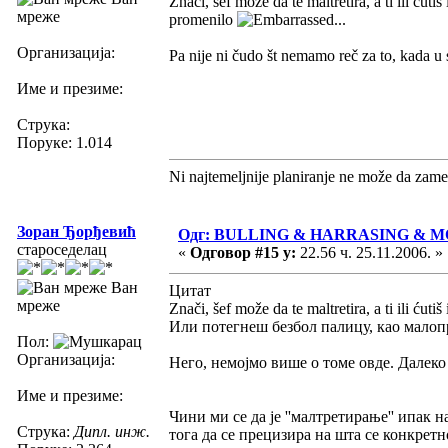
Znači, šef može da te maltretira, a ti ili ćuti
мреже
promenilo
...
Организација:
Pa nije ni čudo št nemamo reč za to, kada u s
Име и презиме:
Струка:
Поруке: 1.014
Ni najtemeljnije planiranje ne može da zame
Зоран Ђорђевић
Одг: BULLING & HARRASING & 
староседелац
«
Одговор #15 у:
22.56 ч. 25.11.2006. »
Ван
Цитат
мреже
Znači, šef može da te maltretira, a ti ili ćutiš 
Или потегнеш безбол палицу, као малоп
Пол:
Организација:
Него, немојмо више о томе овде. Далеко
Име и презиме:
Чини ми се да је ''малтретирање'' ипак 
Струка:
Дипл. инж.
тога да се прецизира на шта се конкретн