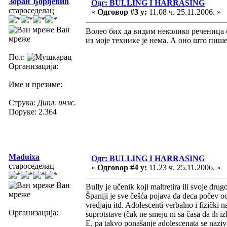
Зоран Ђорђевић
Одг: BULLING I HARRASING
староседелац
«
Одговор #3 у:
11.08 ч. 25.11.2006. »
Ван
Волео бих да видим неколико реченица с
мреже
из моје технике је нема. А оно што пише
Пол:
Организација:
Име и презиме:
Струка:
Дипл. инж.
Поруке: 2.364
Maduixa
Одг: BULLING I HARRASING
староседелац
«
Одговор #4 у:
11.23 ч. 25.11.2006. »
Ван
Bully je učenik koji maltretira ili svoje drug
мреже
Španiji je sve češća pojava da deca počev od
vredjaju itd. Adolescenti verbalno i fizički
Организација:
suprotstave (čak ne smeju ni sa časa da ih i
E, pa takvo ponašanje adolescenata se naziva 