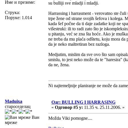
Име и презиме:
su bulliji sve mladji i mladji.
Струка:
Harrassing i harrasment - verovatno ste čul
Поруке: 1.014
trpe žene od strane svojih šefova i kolega. M
kada šef počne da ti daje zadatke koji ne spa
višestruki: ili to radi zato što je iskompleks
u pitanju, već se zna šta hoće. Ako je mušk
ne treba da mu plaća odštetu, koju mora da p
da je neko maltretiran bez razloga.
Medjutim, mislim da sve ovo što sam opisal
smislu, to jest neko može da te "haresira" (ka
da ne, žena.
Ni najtemeljnije planiranje ne može da zame
Maduixa
Одг: BULLING I HARRASING
староседелац
«
Одговор #5 у:
11.35 ч. 25.11.2006. »
Ван
Možda Viki pomogne....
мреже