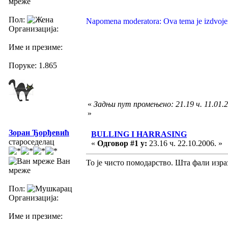
мреже
Пол:
Napomena moderatora: Ova tema je izdvoje
Организација:
Име и презиме:
Поруке: 1.865
«
Задњи пут промењено: 21.19 ч. 11.01.
»
Зоран Ђорђевић
BULLING I HARRASING
староседелац
«
Одговор #1 у:
23.16 ч. 22.10.2006. »
Ван
То је чисто помодарство. Шта фали израз
мреже
Пол:
Организација:
Име и презиме: