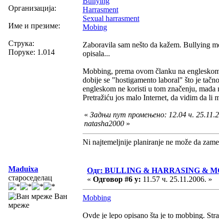
Bullying
Организација:
Harrasment
Sexual harrasment
Име и презиме:
Mobing
Струка:
Zaboravila sam nešto da kažem. Bullying mož
Поруке: 1.014
opisala...
Mobbing, prema ovom članku na engleskom, 
dobije se "hostigamento laboral" što je tač
engleskom ne koristi u tom značenju, mada 
Pretražiću jos malo Internet, da vidim da li 
«
Задњи пут промењено: 12.04 ч. 25.11.2
natasha2000
»
Ni najtemeljnije planiranje ne može da zame
Maduixa
Одг: BULLING & HARRASING & 
староседелац
«
Одговор #6 у:
11.57 ч. 25.11.2006. »
Ван
Mobbing
мреже
Ovde je lepo opisano šta je to mobbing. Stra