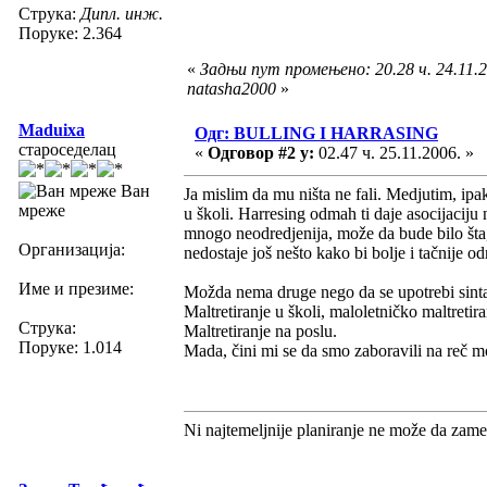
Струка:
Дипл. инж.
Поруке: 2.364
«
Задњи пут промењено: 20.28 ч. 24.11.2
natasha2000
»
Maduixa
Одг: BULLING I HARRASING
староседелац
«
Одговор #2 у:
02.47 ч. 25.11.2006. »
Ван
Ja mislim da mu ništa ne fali. Medjutim, ipa
мреже
u školi. Harresing odmah ti daje asocijaciju 
mnogo neodredjenija, može da bude bilo šta, 
Организација:
nedostaje još nešto kako bi bolje i tačnije o
Име и презиме:
Možda nema druge nego da se upotrebi sinta
Maltretiranje u školi, maloletničko maltretira
Струка:
Maltretiranje na poslu.
Поруке: 1.014
Mada, čini mi se da smo zaboravili na reč mo
Ni najtemeljnije planiranje ne može da zame