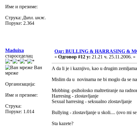
Име и презиме:
Струка:
Дипл. инж.
Поруке: 2.364
Maduixa
Одг: BULLING & HARRASING & 
староседелац
«
Одговор #12 у:
21.21 ч. 25.11.2006. »
Ван
A da li je i kaznjivo, kao u drugim zemljam
мреже
Mislim da u novinama ne bi moglo da se nap
Организација:
Mobbing -psiholosko maltretiranje na radn
Име и презиме:
Harresing - zlostavljanje
Sexual harresing - seksualno zlostavljanje
Струка:
Поруке: 1.014
Bullying - zlostavljanje u skoli.... (ovo mi se
Sta kazete?