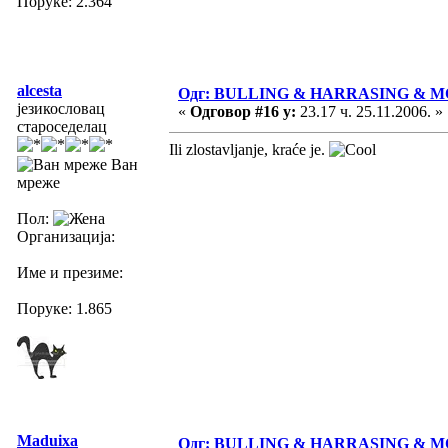
Поруке: 2.364
alcesta
Одг: BULLING & HARRASING & 
језикословац
«
Одговор #16 у:
23.17 ч. 25.11.2006. »
староседелац
Ili zlostavljanje, kraće je.
Ван
мреже
Пол:
Организација:
Име и презиме:
Поруке: 1.865
Maduixa
Одг: BULLING & HARRASING & 