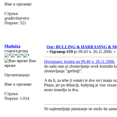
Име и презиме:
Струка:
građevinarstvo
Поруке: 521
Maduixa
Одг: BULLING & HARRASING & 
староседелац
«
Одговор #19 у:
09.43 ч. 26.11.2006. »
Ван
Цитирано: kontra на 09.40 ч. 26.11.2006.
мреже
do sada sam ja zlostavljanje uvek koristila k
zlostavljanja "grešniji".
Организација:
A da li, za tebe (i ostale) te dve reci imaju r
Име и презиме:
Pitam, jer po dfiniciji, bullying je vise ve
nesto izmedju ta dva.
Струка:
Поруке: 1.014
Ni najtemeljnije planiranje ne može da zame