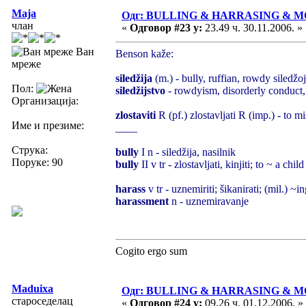
Maja
Одг: BULLING & HARRASING & 
члан
«
Одговор #23 у:
23.49 ч. 30.11.2006. »
Ван
Benson kaže:
мреже
siledžija
(m.) - bully, ruffian, rowdy siledžo
Пол:
siledžijstvo
- rowdyism, disorderly conduct,
Организација:
zlostaviti
R (pf.) zlostavljati R (imp.) - to mi
Име и презиме:
____
Струка:
bully
I n - siledžija, nasilnik
Поруке: 90
bully
II v tr - zlostavljati, kinjiti; to ~ a child
harass
v tr - uznemiriti; šikanirati; (mil.) ~
harassment
n - uznemiravanje
Cogito ergo sum
Maduixa
Одг: BULLING & HARRASING & 
староседелац
«
Одговор #24 у:
09.26 ч. 01.12.2006. »