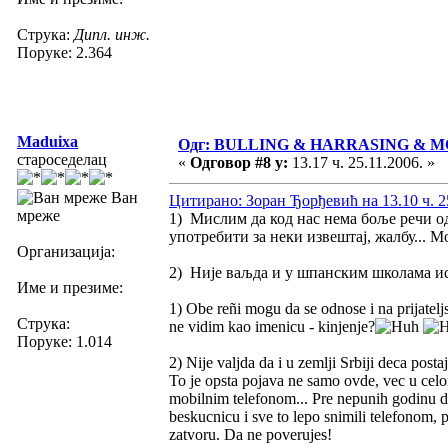
Струка:
Дипл. инж.
Поруке: 2.364
Maduixa
Одг: BULLING & HARRASING & 
староседелац
«
Одговор #8 у:
13.17 ч. 25.11.2006. »
Ван
Цитирано: Зоран Ђорђевић на 13.10 ч. 2
мреже
1) Мислим да код нас нема боље речи од 
употребити за неки извештај, жалбу... М
Организација:
2) Није ваљда и у шпанским школама ис
Име и презиме:
1) Obe reñi mogu da se odnose i na prijateljs
Струка:
ne vidim kao imenicu - kinjenje?
Поруке: 1.014
2) Nije valjda da i u zemlji Srbiji deca posta
To je opsta pojava ne samo ovde, vec u celo
mobilnim telefonom... Pre nepunih godinu da
beskucnicu i sve to lepo snimili telefonom, p
zatvoru. Da ne poverujes!