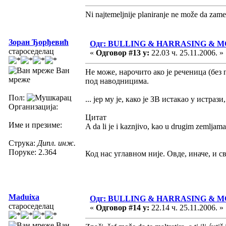
Ni najtemeljnije planiranje ne može da zame
Зоран Ђорђевић
Одг: BULLING & HARRASING & 
староседелац
«
Одговор #13 у:
22.03 ч. 25.11.2006. »
Ван
Не може, нарочито ако је реченица (без 
мреже
под наводницима.
Пол:
... јер му је, како је ЗВ истакао у истра
Организација:
Цитат
Име и презиме:
A da li je i kaznjivo, kao u drugim zemljam
Струка:
Дипл. инж.
Поруке: 2.364
Код нас углавном није. Овде, иначе, и с
Maduixa
Одг: BULLING & HARRASING & 
староседелац
«
Одговор #14 у:
22.14 ч. 25.11.2006. »
Ван