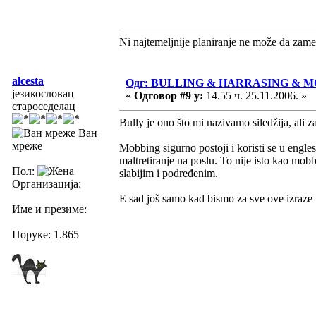
Ni najtemeljnije planiranje ne može da zame
alcesta
Одг: BULLING & HARRASING & 
језикословац
«
Одговор #9 у:
14.55 ч. 25.11.2006. »
староседелац
Bully je ono što mi nazivamo siledžija, ali z
Ван
мреже
Mobbing sigurno postoji i koristi se u engl
maltretiranje na poslu. To nije isto kao mob
Пол:
slabijim i podređenim.
Организација:
E sad još samo kad bismo za sve ove izraze n
Име и презиме:
Поруке: 1.865