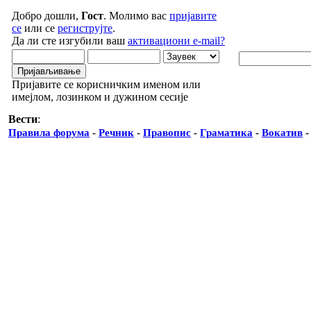
Добро дошли,
Гост
. Молимо вас
пријавите
се
или се
региструјте
.
Да ли сте изгубили ваш
активациони e-mail?
Пријавите се корисничким именом или
имејлом, лозинком и дужином сесије
Вести
:
Правила форума
-
Речник
-
Правопис
-
Граматика
-
Вокатив