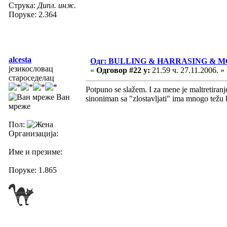
Струка:
Дипл. инж.
Поруке: 2.364
alcesta
Одг: BULLING & HARRASING & 
језикословац
«
Одговор #22 у:
21.59 ч. 27.11.2006. »
староседелац
Potpuno se slažem. I za mene je maltretiranje
Ван
sinoniman sa "zlostavljati" ima mnogo težu kon
мреже
Пол:
Организација:
Име и презиме:
Поруке: 1.865