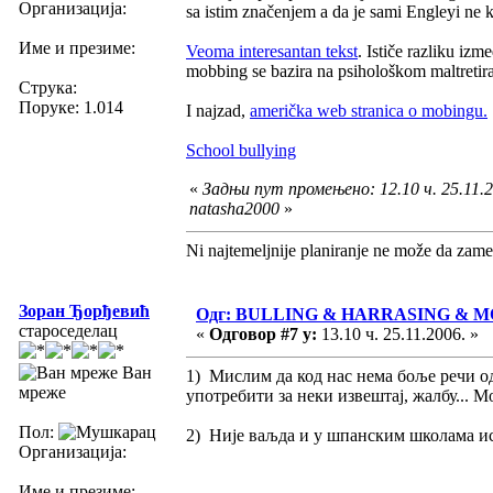
Организација:
sa istim značenjem a da je sami Engleyi ne k
Име и презиме:
Veoma interesantan tekst
. Ističe razliku izm
mobbing se bazira na psihološkom maltretira
Струка:
Поруке: 1.014
I najzad,
američka web stranica o mobingu.
School bullying
«
Задњи пут промењено: 12.10 ч. 25.11.2
natasha2000
»
Ni najtemeljnije planiranje ne može da zame
Зоран Ђорђевић
Одг: BULLING & HARRASING & 
староседелац
«
Одговор #7 у:
13.10 ч. 25.11.2006. »
Ван
1) Мислим да код нас нема боље речи од 
мреже
употребити за неки извештај, жалбу... М
Пол:
2) Није ваљда и у шпанским школама ис
Организација:
Име и презиме: