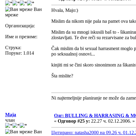
Ван
Hvala, Majo:)
мреже
Mislim da nikom nije pala na pamet ova tako 
Организација:
Mislim da su mnogi iskusili baš to - šikaniran
Име и презиме:
zlostavljati. Te dve reči su rezarvisane za bu
Струка:
Čak mislim da bi sexual harrasment moglo p
Поруке: 1.014
po seksualnoj osnovi...
kinjiti mi se čini skoro sinonimom za šikanir
Šta mislite?
Ni najtemeljnije planiranje ne može da zame
Maja
Одг: BULLING & HARRASING & 
члан
«
Одговор #25 у:
22.27 ч. 02.12.2006. »
Ван
Цитирано: natasha2000 на 09.26 ч. 01.12.