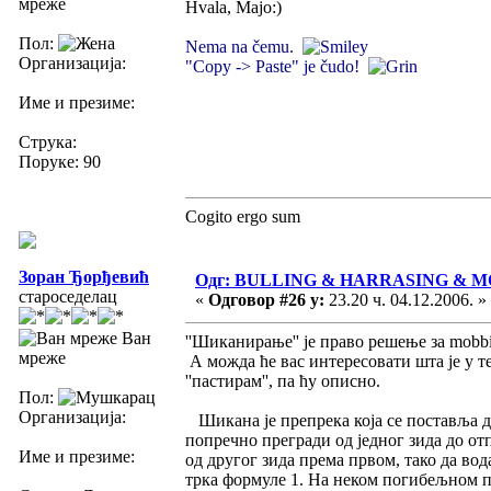
мреже
Hvala, Majo:)
Пол:
Nema na čemu.
Организација:
"Copy -> Paste" je čudo!
Име и презиме:
Струка:
Поруке: 90
Cogito ergo sum
Зоран Ђорђевић
Одг: BULLING & HARRASING & 
староседелац
«
Одговор #26 у:
23.20 ч. 04.12.2006. »
Ван
''Шиканирање'' је право решење за mobb
мреже
А можда ће вас интересовати шта је у те
''пастирам'', па ћу описно.
Пол:
Организација:
Шикана је препрека која се поставља да
попречно прегради од једног зида до от
Име и презиме:
од другог зида према првом, тако да вод
трка формуле 1. На неком погибељном пр