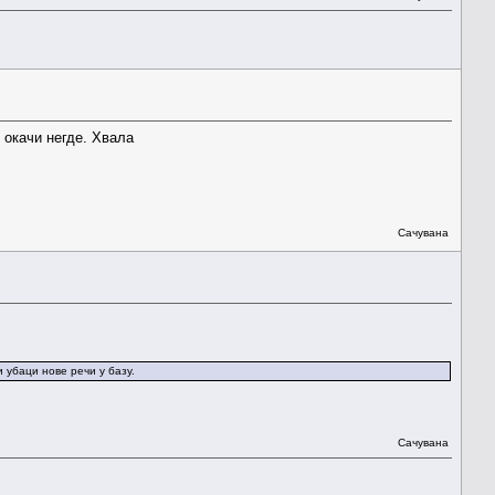
о окачи негде. Хвала
Сачувана
 убаци нове речи у базу.
Сачувана