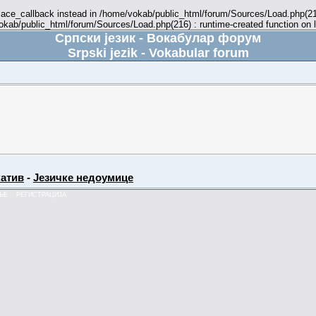
place_callback instead in /home/vokab/public_html/forum/Sources/Load.php(216
vokab/public_html/forum/Sources/Load.php(216) : runtime-created function on 
Српски језик - Вокабулар форум
Srpski jezik - Vokabular forum
атив
-
Језичке недоумице
ЊЕ
РЕГИСТРАЦИЈА