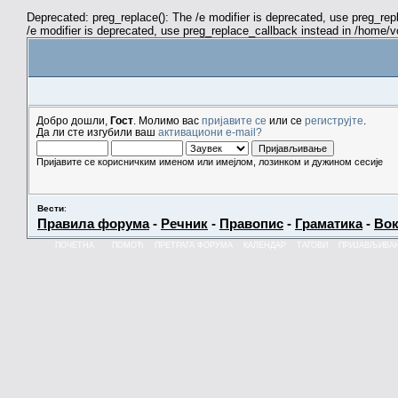
Deprecated: preg_replace(): The /e modifier is deprecated, use preg_re
/e modifier is deprecated, use preg_replace_callback instead in /home/
Добро дошли,
Гост
. Молимо вас
пријавите се
или се
региструјте
.
Да ли сте изгубили ваш
активациони e-mail?
Пријавите се корисничким именом или имејлом, лозинком и дужином сесије
Вести
:
Правила форума
-
Речник
-
Правопис
-
Граматика
-
Вок
ПОЧЕТНА
ПОМОЋ
ПРЕТРАГА ФОРУМА
КАЛЕНДАР
ТАГОВИ
ПРИЈАВЉИВА