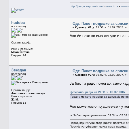
http://pedja.supurovic.net
-
www.iz.rs
-
www.s
hudoba
Одг: Пакет подршке за српски
посетилац
«
Одговор #1 у:
12.51 ч. 01.09.2007. »
Ван мреже
Ако би неко ко има линукс и на њ
Организација:
Име и презиме:
Milan Ćirović
Поруке: 14
Звездан
Одг: Пакет подршке за српски
посетилац
«
Одговор #2 у:
03.52 ч. 02.09.2007. »
Ван мреже
Ја бих ти радо помогао, само кад 
Организација:
Цитирано: pedja на 20.11 ч. 05.07.2007.
Апсолвент психологије
Име и презиме:
Горану можете помоћи да допуњује речник
Ж. М.
Поруке: 13
Ако може мало појашњење - у ком ф
«
Задњи пут промењено: 03.54 ч. 02.09.
Народ који изгуби своје ријечи престаје б
Послије изгубљеног језика нема народа.