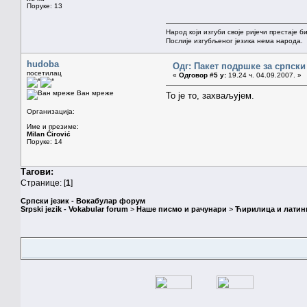
Поруке: 13
Народ који изгуби своје ријечи престаје б
Послије изгубљеног језика нема народа.
hudoba
Одг: Пакет подршке за српски
посетилац
«
Одговор #5 у:
19.24 ч. 04.09.2007. »
Ван мреже
То је то, захваљујем.
Организација:
Име и презиме:
Milan Ćirović
Поруке: 14
Тагови:
Странице: [
1
]
Српски језик - Вокабулар форум
Srpski jezik - Vokabular forum
>
Наше писмо и рачунари
>
Ћирилица и латин