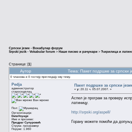
Српски језик - Вокабулар форум
Srpski jezik - Vokabular forum
>
Наше писмо и рачунари
>
Ћирилица и латин
Странице: [
1
]
Аутор
Тема: Пакет подршке за српски ј
0 чланова и 0 гостију прегледају ову тему.
Pedja
Пакет подршке за српски јези
администратор
«
у:
20.11 ч. 05.07.2007. »
староседелац
Аспел је програм за проверу испр
Ван мреже
латиницу.
Пол:
http://srpski.org/aspell/
Организација:
DataVoyage
Име и презиме:
Горану можете помоћи да допуњује
Предраг Супуровић
Струка:
програмер
Поруке: 1.960