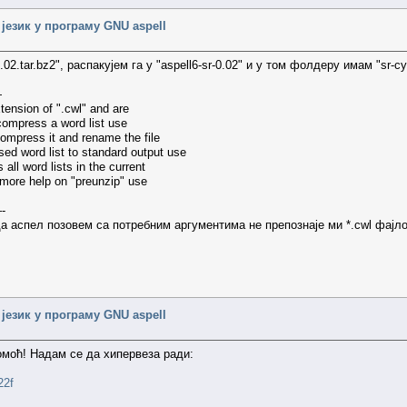
 језик у програму GNU aspell
2.tar.bz2", распакујем га у "aspell6-sr-0.02" и у том фолдеру имам "sr-cyrl-
—
tension of ".cwl" and are
ompress a word list use
ompress it and rename the file
d word list to standard output use
ll word lists in the current
 more help on "preunzip" use
-
а аспел позовем са потребним аргументима не препознаје ми *.cwl фајл
 језик у програму GNU aspell
омоћ! Надам се да хипервеза ради:
22f