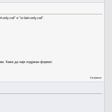
only.cwl" и "sr-latn-only.cwl".
ове. Каже да није подржан формат.
Сачувана