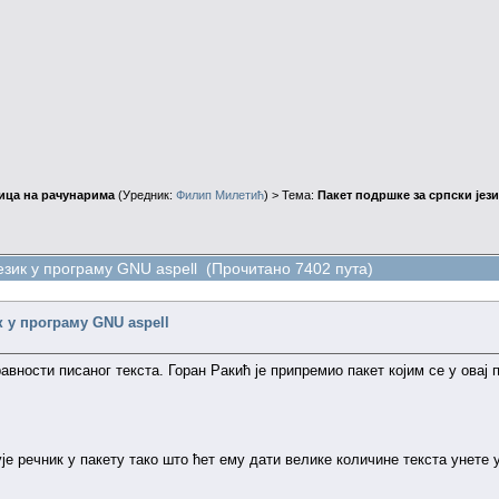
ица на рачунарима
(Уредник:
Филип Милетић
) > Тема:
Пакет подршке за српски јези
език у програму GNU aspell (Прочитано 7402 пута)
к у програму GNU aspell
авности писаног текста. Горан Ракић је припремио пакет којим се у овај 
 речник у пакету тако што ћет ему дати велике количине текста унете у