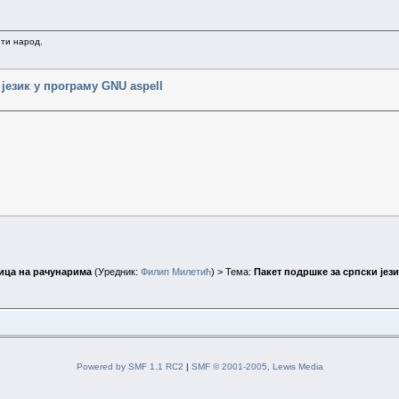
ити народ.
 језик у програму GNU aspell
ица на рачунарима
(Уредник:
Филип Милетић
) > Тема:
Пакет подршке за српски јези
Powered by SMF 1.1 RC2
|
SMF © 2001-2005, Lewis Media