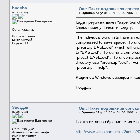
hudoba
Одг: Пакет подршке за српски
посетилац
«
Одговор #3 у:
09.20 ч. 02.09.2007. »
Ван мреже
Када преузмем пакет "aspell6-sr-0.0
Овако пише у "readme" фајлу:
Организација:
———————————————
Име и презиме:
The individual word lists have an ex
Milan Ćirović
compressed to save space. To unc
Поруке: 14
"preunzip BASE.cwl" which will unc
to "BASE.wl". To dump a compresse
"precat BASE.cwl". To uncompress a
directory use "preunzip *.cwl". For
"preunzip —help".
————————————————
Радим са Windows верзијом и кад
Поздрав
Звездан
Одг: Пакет подршке за српски
посетилац
«
Одговор #4 у:
12.20 ч. 04.09.2007. »
Ван мреже
Пошто си лепо објаснио, стиже п
Организација:
http://www.wiiupload.net/fl/2ad0278
Апсолвент психологије
Име и презиме:
Ж. М.