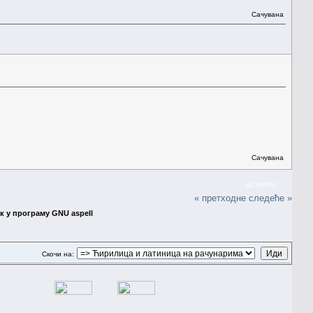
Сачувана
Сачувана
ШТАМПАЈ
« претходне
следеће »
к у програму GNU aspell
Скочи на: