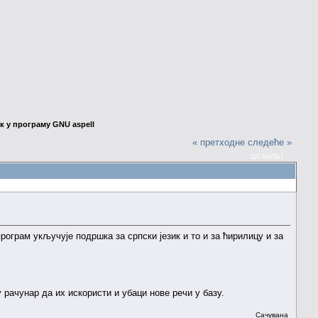
к у програму GNU aspell
« претходне
следеће »
ШТАМПАЈ
програм укључује подршка за српски језик и то и за ћирилицу и за
 рачунар да их искористи и убаци нове речи у базу.
Сачувана