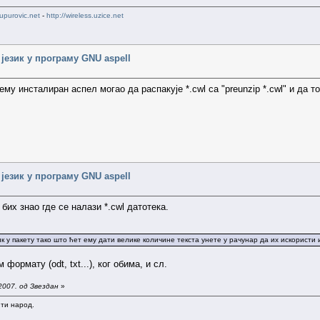
upurovic.net
-
http://wireless.uzice.net
 језик у програму GNU aspell
ему инсталиран аспел могао да распакује *.cwl са "preunzip *.cwl" и да т
 језик у програму GNU aspell
бих знао где се налази *.cwl датотека.
 у пакету тако што ћет ему дати велике количине текста унете у рачунар да их искористи и
ормату (odt, txt...), ког обима, и сл.
2007. од Звездан
»
ити народ.