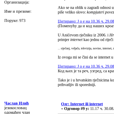
Организација:
Ako se na oblik u zagradi odnosi up
Име и презиме:
piše veliko slovo:
kompjuteri povez
Поруке: 973
Цитирано: J o e на 10.36 ч. 29.0
(Поменућу да и код наших кроа
U Anićevom rječniku iz 2006. i
Hr
primjer
internet
kao jednu od riječi
... siječanj, veljača, televizija, novine, internet, 
Iz ovoga mi se čini da se internet 
Цитирано: J o e на 10.36 ч. 29.0
Код њих је та реч, узгред, са кр
Tako je i u hrvatskim rječnicima k
prihvatljiv ili sporedniji.
Часлав Илић
Одг: Internet ili internet
језикословац
«
Одговор #9 у:
11.17 ч. 30.08
одомаћен члан