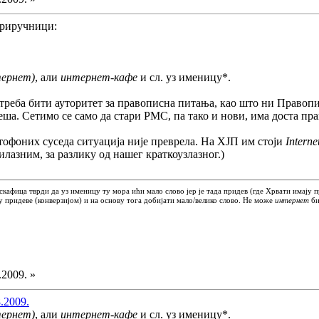
приручници:
ернет)
, али
интернет-кафе
и сл. уз именицу*.
еба бити ауторитет за правописна питања, као што ни Правопис
 меша. Сетимо се само да стари РМС, па тако и нови, има доста п
тофоних суседа ситуација није преврела. На ХЈП им стоји
Interne
силазним, за разлику од нашег краткоузлазног.)
скафица тврди да уз именицу ту мора ићи мало слово јер је тада придев (где Хрвати имају 
у придеве (конверзијом) и на основу тога добијати мало/велико слово. Не може
интернет
би
.2009. »
8.2009.
ернет)
, али
интернет-кафе
и сл. уз именицу*.