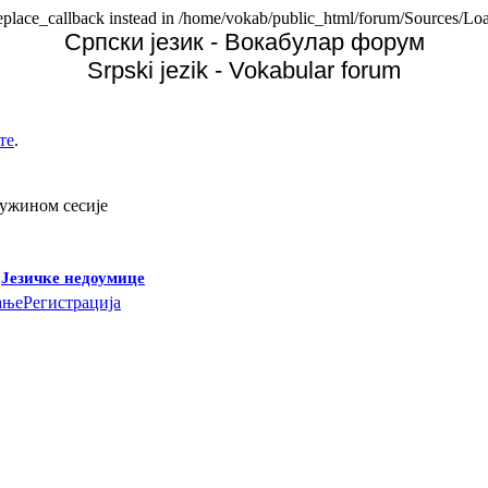
replace_callback instead in /home/vokab/public_html/forum/Sources/Loa
Српски језик - Вокабулар форум
Srpski jezik - Vokabular forum
те
.
дужином сесије
-
Језичке недоумице
ање
Регистрација