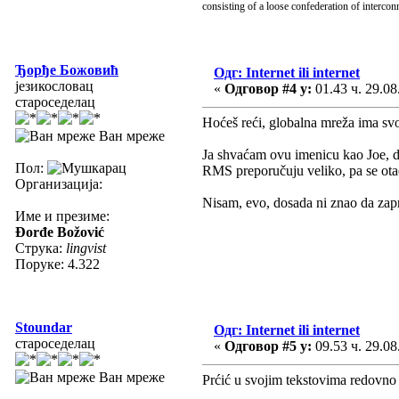
consisting of a loose confederation of interco
Ђорђе Божовић
Одг: Internet ili internet
језикословац
«
Одговор #4 у:
01.43 ч. 29.08
староседелац
Hoćeš reći, globalna mreža ima sv
Ван мреже
Ja shvaćam ovu imenicu kao Joe, da
Пол:
RMS preporučuju veliko, pa se ota
Организација:
Nisam, evo, dosada ni znao da za
Име и презиме:
Đorđe Božović
Струка:
lingvist
Поруке: 4.322
Stoundar
Одг: Internet ili internet
староседелац
«
Одговор #5 у:
09.53 ч. 29.08
Ван мреже
Prćić u svojim tekstovima redovno 