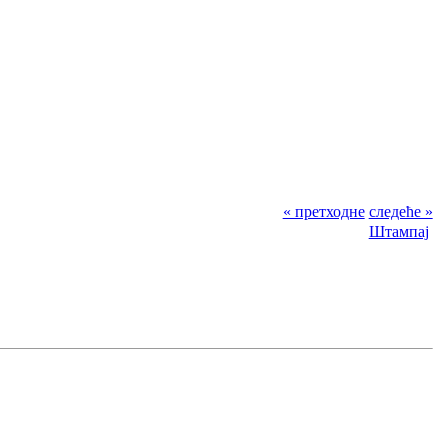
« претходне
следеће »
Штампај