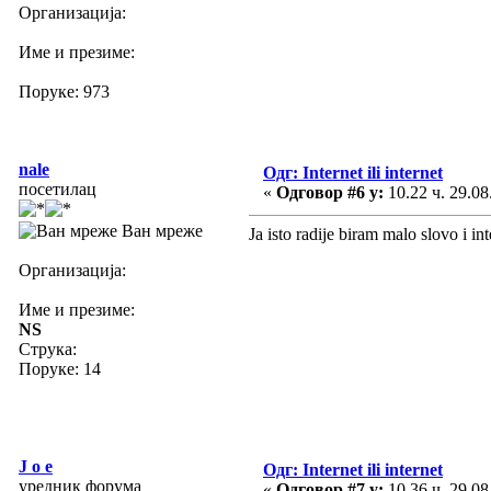
Организација:
Име и презиме:
Поруке: 973
nale
Одг: Internet ili internet
посетилац
«
Одговор #6 у:
10.22 ч. 29.08
Ван мреже
Ja isto radije biram malo slovo i i
Организација:
Име и презиме:
NS
Струка:
Поруке: 14
J o e
Одг: Internet ili internet
уредник форума
«
Одговор #7 у:
10.36 ч. 29.08