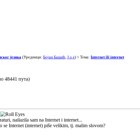
ског језика
(Уредници:
Бојан Башић
,
J o e
) > Тема:
Internet ili internet
ано 48441 пута)
.
aturi, nailazila sam na Internet i internet...
se Internet (internet) piše velikim, tj. malim slovom?