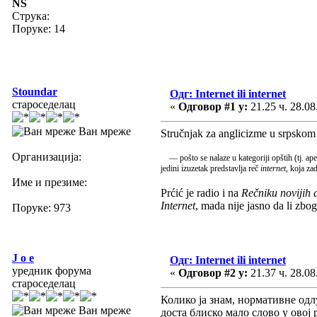
NS
Струка:
Поруке: 14
Stoundar
Одг: Internet ili internet
староседелац
«
Одговор #1 у:
21.25 ч. 28.08
Ван мреже
Stručnjak za anglicizme u srpskom T
Организација:
— pošto se nalaze u kategoriji opštih (tj. ape
jedini izuzetak predstavlja reč
internet
, koja za
Име и презиме:
Prćić je radio i na
Rečniku novijih 
Internet
, mada nije jasno da li zbo
Поруке: 973
J o e
Одг: Internet ili internet
уредник форума
«
Одговор #2 у:
21.37 ч. 28.08
староседелац
Колико ја знам, нормативне одлу
Ван мреже
доста блиско мало слово у овој 