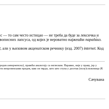
 — то сам често истицао — не треба да буде за лексичка и
равописних лапсуса, од којих је вероватно најжешћи
парада̀из
.
t
, али у њиховом акценатском речнику (изд. 2007)
internet
. Код
придев
интернетски
), правећи аналогију са енглеским. Наравно, није у праву, јер у
ти непроменљиви придев, како он тврди, зато што ступа у десетак (полу)сложеница (К
Сачувана