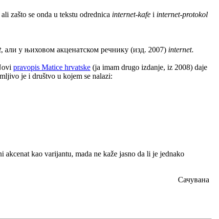
ali zašto se onda u tekstu odrednica
internet-kafe
i
internet-protokol
t
, али у њиховом акценатском речнику (изд. 2007)
internet
.
 Novi
pravopis Matice hrvatske
(ja imam drugo izdanje, iz 2008) daje
ljivo je i društvo u kojem se nalazi:
ni akcenat kao varijantu, mada ne kaže jasno da li je jednako
Сачувана