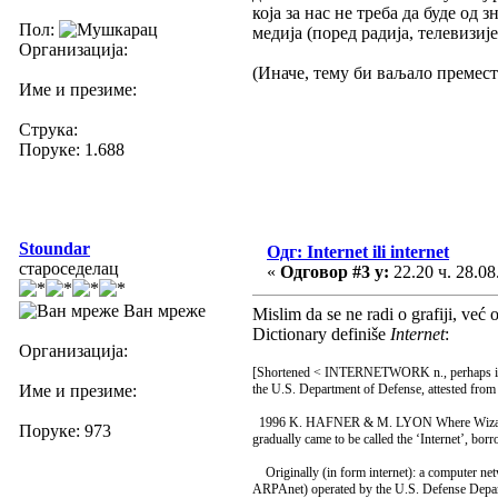
која за нас не треба да буде од
Пол:
медија (поред радија, телевизије
Организација:
(Иначе, тему би ваљало премес
Име и презиме:
Струка:
Поруке: 1.688
Stoundar
Одг: Internet ili internet
староседелац
«
Одговор #3 у:
22.20 ч. 28.08
Ван мреже
Mislim da se ne radi o grafiji, već
Dictionary definiše
Internet
:
Организација:
[Shortened < INTERNETWORK n., perhaps influe
Име и презиме:
the U.S. Department of Defense, attested from
1996 K. HAFNER & M. LYON Where Wizards stay
Поруке: 973
gradually came to be called the ‘Internet’, borr
Originally (in form internet): a computer net
ARPAnet) operated by the U.S. Defense Departme