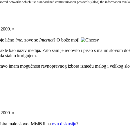
nnected networks which use standardized communication protocols; (also) the information availa
.2009. »
oje lično
ime
, zove se
Internet
? O bože moj!
kle kao naziv medija. Zato sam je redovito i pisao s malim slovom dok
da stalno korigujem.
pravo imam mogućnost ravnopravnog izbora između malog i velikog sl
.2009. »
bira malo slovo. Misliš li na
ovu diskusiju
?