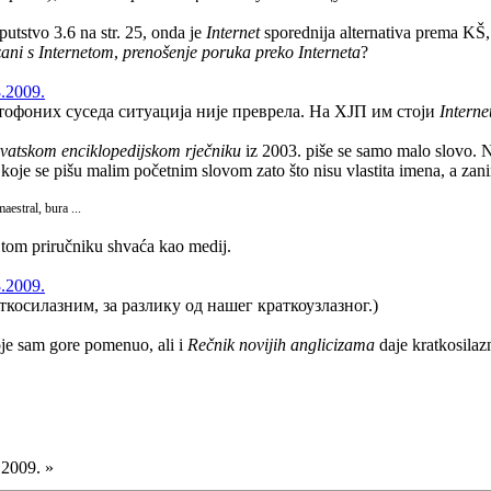
utstvo 3.6 na str. 25, onda je
Internet
sporednija alternativa prema KŠ, 
ani s Internetom
,
prenošenje poruka preko Interneta
?
8.2009.
тофоних суседа ситуација није преврела. На ХЈП им стоји
Interne
vatskom enciklopedijskom rječniku
iz 2003. piše se samo malo slovo.
 koje se pišu malim početnim slovom zato što nisu vlastita imena, a zanim
maestral, bura ...
u tom priručniku shvaća kao medij.
8.2009.
аткосилазним, за разлику од нашег краткоузлазног.)
oje sam gore pomenuo, ali i
Rečnik novijih anglicizama
daje kratkosilaz
.2009. »