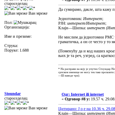
староседелац
Да сумирамо, дакле, шта кажу 
Ван мреже
Једнотомник:
Интернет
;
Пол:
РЈН:
интернет/Интернет
;
Организација:
Клајн—Шипка:
интернет (Инт
Име и презиме:
Не мислим да једнотомни РМС тр
граматичка, а он се често у то
Струка:
Поруке: 1.688
(Поменућу да и код наших кроа
њих је та реч, узгред, са кратко
* На расправи на коју је упутио Стоундар Не
српском именице не могу тек тако прелазити 
—Ш наводе три).
Stoundar
Одг: Internet ili internet
староседелац
«
Одговор #8 у:
19.57 ч. 29.08
Ван мреже
Цитирано: J o e на 10.36 ч. 29.0
Клајн—Шипка:
интернет (Инт