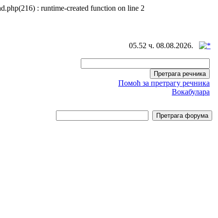
d.php(216) : runtime-created function on line 2
05.52 ч. 08.08.2026.
Помоћ за претрагу речника
Вокабулара