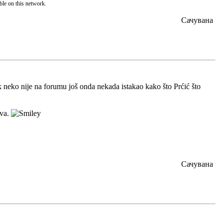
ble on this network.
Сачувана
 neko nije na forumu još onda nekada istakao kako što Prćić što
ova.
Сачувана