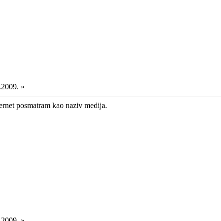
.2009. »
nternet posmatram kao naziv medija.
.2009. »