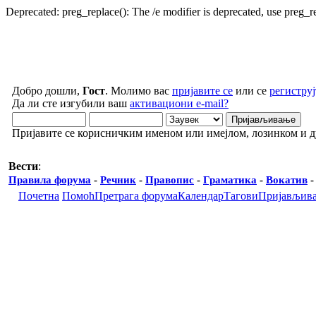
Deprecated: preg_replace(): The /e modifier is deprecated, use preg_
Добро дошли,
Гост
. Молимо вас
пријавите се
или се
региструј
Да ли сте изгубили ваш
активациони e-mail?
Пријавите се корисничким именом или имејлом, лозинком и 
Вести
:
Правила форума
-
Речник
-
Правопис
-
Граматика
-
Вокатив
Почетна
Помоћ
Претрага форума
Календар
Тагови
Пријављив