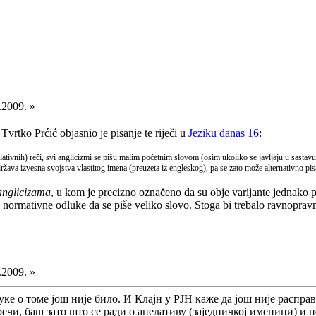
.2009. »
vrtko Prćić objasnio je pisanje te riječi u
Jeziku danas 16
:
lativnih) reči, svi anglicizmi se pišu malim početnim slovom (osim ukoliko se javljaju u sastav
država izvesna svojstva vlastitog imena (preuzeta iz engleskog), pa se zato može alternativno p
anglicizama
, u kom je precizno označeno da su obje varijante jednako pr
g normativne odluke da se piše veliko slovo. Stoga bi trebalo ravnopravn
.2009. »
ке о томе још није било. И Клајн у РЈН каже да још није распра
речи, баш зато што се ради о апелативу (заједничкој именици) и 