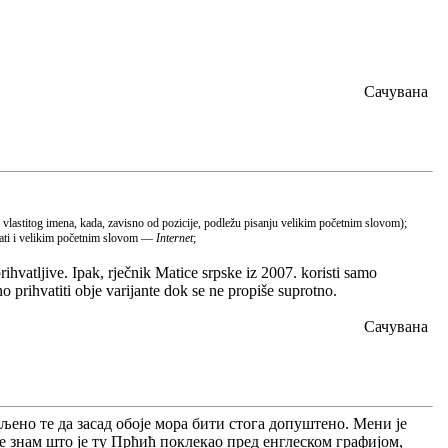
Сачувана
u vlastitog imena, kada, zavisno od pozicije, podležu pisanju velikim početnim slovom);
isati i velikim početnim slovom —
Internet
;
ihvatljive. Ipak, rječnik Matice srpske iz 2007. koristi samo
o prihvatiti obje varijante dok se ne propiše suprotno.
Сачувана
вљено те да засад обоје мора бити стога допуштено. Мени је
не знам што је ту Прћић поклекао пред енглеском графијом,