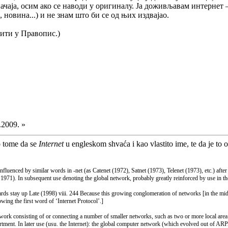
 значаја, осим ако се наводи у оригиналу. Ја доживљавам интернет
, новина...) и не знам што би се од њих издвајао.
тити у Правопис.)
.2009. »
 o tome da se
Internet
u engleskom shvaća i kao vlastito ime, te da je to
nced by similar words in -net (as Catenet (1972), Satnet (1973), Telenet (1973), etc.) aft
 1971). In subsequent use denoting the global network, probably greatly reinforced by use in 
 up Late (1998) viii. 244 Because this growing conglomeration of networks [in the mid 19
owing the first word of ‘Internet Protocol’.]
work consisting of or connecting a number of smaller networks, such as two or more local are
nt. In later use (usu. the Internet): the global computer network (which evolved out of ARPAn