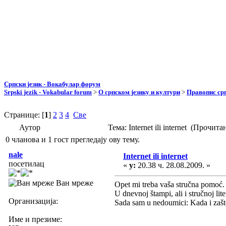
Српски језик - Вокабулар форум
Srpski jezik - Vokabular forum
>
О српском језику и култури
>
Правопис срп
Странице: [
1
]
2
3
4
Све
Аутор
Тема: Internet ili internet (Прочит
0 чланова и 1 гост прегледају ову тему.
nale
Internet ili internet
посетилац
«
у:
20.38 ч. 28.08.2009. »
Ван мреже
Opet mi treba vaša stručna pomoć
U dnevnoj štampi, ali i stručnoj liter
Организација:
Sada sam u nedoumici: Kada i zašto 
Име и презиме: