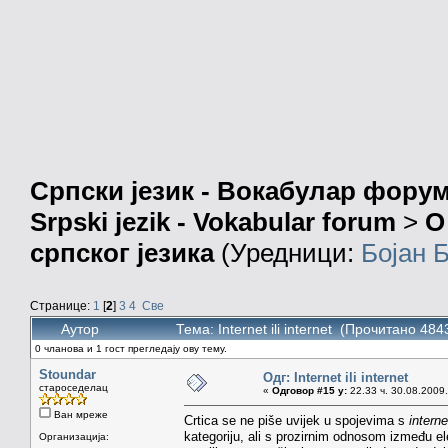
Српски језик - Вокабулар фору
Srpski jezik - Vokabular forum
>
О
српског језика
(Уредници:
Бојан 
Странице:
1
[
2
]
3
4
Све
Аутор
Тема: Internet ili internet (Прочитано 484
0 чланова и 1 гост прегледају ову тему.
Stoundar
Одг: Internet ili internet
староседелац
«
Одговор #15 у:
22.33 ч. 30.08.2009.
Ван мреже
Crtica se ne piše uvijek u spojevima s
interne
kategoriju, ali s prozirnim odnosom između 
Организација: