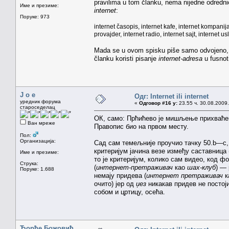
pravilima u tom članku, nema nijedne odredn
Име и презиме:
internet
:
Поруке: 973
internet časopis, internet kafe, internet kompanija,
provajder, internet radio, internet sajt, internet u
Mada se u ovom spisku piše samo odvojeno,
članku koristi pisanje
internet-adresa
u fusnoti
J o e
Одг: Internet ili internet
уредник форума
«
Одговор #16 у:
23.55 ч. 30.08.2009.
староседелац
ОК, само: Прћићево је мишљење прихваћено
Ван мреже
Правопис био на првом месту.
Пол:
Организација:
Сад сам темељније проучио тачку 50.b—c, у
критеријум јачина везе између саставница
Име и презиме:
то је критеријум, колико сам видео, код 
Струка:
(
интернет-претраживач
као
шах-клуб
) —
Поруке: 1.688
немају придева (
интернет претраживач
к
очито) јер од
џез
никакав придев не постој
собом и цртицу, осећа.
Ђорђе Божовић