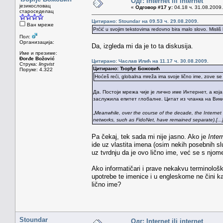
Одг: Internet ili internet
језикословац
«
Одговор #17 у:
04.18 ч. 31.08.2009.
староседелац
Цитирано: Stoundar на 09.53 ч. 29.08.2009.
Ван мреже
Prćić u svojim tekstovima redovno bira malo slovo. Misliš 
Пол:
Организација:
Da, izgleda mi da je to ta diskusija.
Име и презиме:
Đorđe Božović
Цитирано: Часлав Илић на 11.17 ч. 30.08.2009.
Струка:
lingvist
Цитирано: Ђорђе Божовић
Поруке: 4.322
Hoćeš reći, globalna mreža ima svoje lično ime, zove se I
Да. Постоји мрежа чије је лично име Интернет, а ко
заслужила епитет глобалне. Цитат из чланка на Вики
„
Meanwhile, over the course of the decade, the Internet
networks, such as FidoNet, have remained separate).[...
Pa čekaj, tek sada mi nije jasno. Ako je
Inter
ide uz vlastita imena (osim nekih posebnih sl
uz tvrdnju da je ovo lično ime, već se s njome
Ako informatičari i prave nekakvu terminološk
upotrebe te imenice i u engleskome ne čini kak
lično ime?
Stoundar
Одг: Internet ili internet