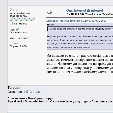
J o e
Одг: Internet ili internet
уредник форума
«
Одговор #29 у:
18.50 ч. 02.09.2009.
староседелац
Цитирано: Часлав Илић на 16.10 ч. 02.09.2009.
Ван мреже
Цитат
[...] као и да мрежама о којима говоре надену влас
Пол:
Организација:
Није ми јасан овај коментар. Колико сам ја разумео,
Име и презиме:
колебање (нпр. за које делује да се могу применити
Струка:
и: зградама, мостовима, путевима, бродовима, авио
Поруке: 1.688
смерница за писање личних имена.
Ма свакако то опште правило стоји, само 
може се, мислим, препустити сваком пона
књиге. Не кажем да правопис не треба да 
мислим на сваку такву књигу, а великим до
сам схвата реч
интернет/Интернет
) — н
Тагови:
Странице:
1
[
2
]
3
4
Све
Српски језик - Вокабулар форум
Srpski jezik - Vokabular forum
>
О српском језику и култури
>
Правопис српск