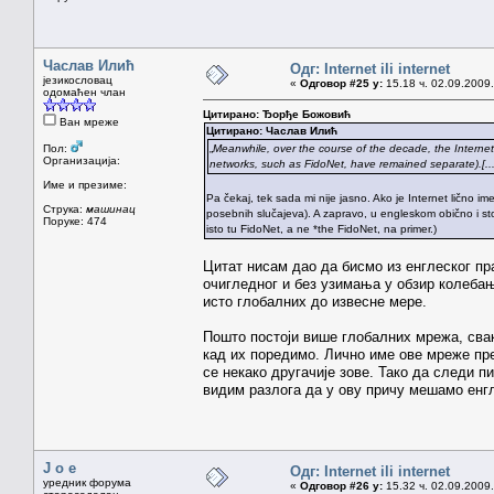
Часлав Илић
Одг: Internet ili internet
језикословац
«
Одговор #25 у:
15.18 ч. 02.09.2009.
одомаћен члан
Цитирано: Ђорђе Божовић
Ван мреже
Цитирано: Часлав Илић
Пол:
„
Meanwhile, over the course of the decade, the Interne
Организација:
networks, such as FidoNet, have remained separate).[...
Име и презиме:
Pa čekaj, tek sada mi nije jasno. Ako je Internet lično i
Струка:
машинац
posebnih slučajeva). A zapravo, u engleskom obično i stoji
Поруке: 474
isto tu FidoNet, a ne *the FidoNet, na primer.)
Цитат нисам дао да бисмо из енглеског п
очигледног и без узимања у обзир колеба
исто глобалних до извесне мере.
Пошто постоји више глобалних мрежа, свак
кад их поредимо. Лично име ове мреже пре
се некако другачије зове. Тако да следи п
видим разлога да у ову причу мешамо енг
J o e
Одг: Internet ili internet
уредник форума
«
Одговор #26 у:
15.32 ч. 02.09.2009.