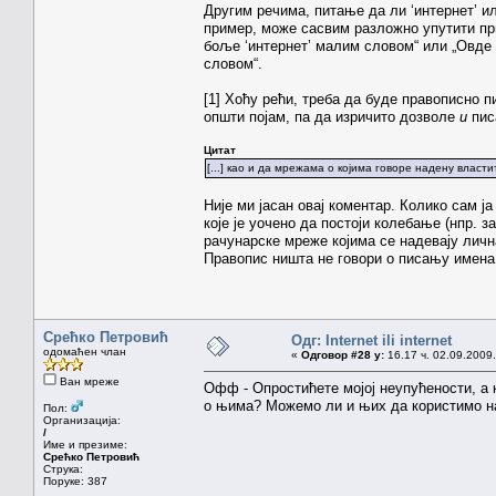
Другим речима, питање да ли ‘интернет’ ил
пример, може сасвим разложно упутити пр
боље ‘интернет’ малим словом“ или „Овде 
словом“.
[1] Хоћу рећи, треба да буде правописно п
општи појам, па да изричито дозволе
и
пис
Цитат
[...] као и да мрежама о којима говоре надену влас
Није ми јасан овај коментар. Колико сам 
које је уочено да постоји колебање (нпр. 
рачунарске мреже којима се надевају лична
Правопис ништа не говори о писању имена
Срећко Петровић
Одг: Internet ili internet
одомаћен члан
«
Одговор #28 у:
16.17 ч. 02.09.2009.
Ван мреже
Офф - Опростићете мојој неупућености, а 
о њима? Можемо ли и њих да користимо на
Пол:
Организација:
/
Име и презиме:
Срећко Петровић
Струка:
Поруке: 387