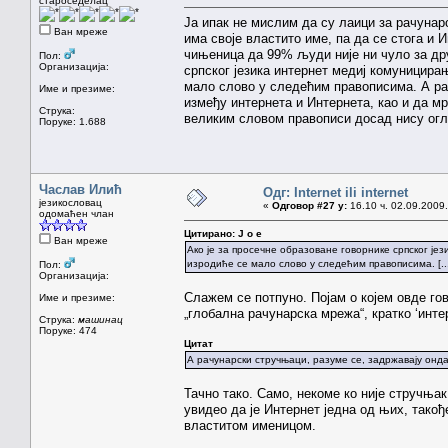
староседелац
Ја ипак не мислим да су лаици за рачунар
Ван мреже
има своје властито име, па да се стога и
чињеница да 99% људи није ни чуло за дру
Пол:
Организација:
српског језика интернет медиј комуницира
мало слово у следећим правописима. А ра
Име и презиме:
између интернета и Интернета, као и да м
Струка:
великим словом правописи досад нису огл
Поруке: 1.688
Часлав Илић
Одг: Internet ili internet
језикословац
«
Одговор #27 у:
16.10 ч. 02.09.2009.
одомаћен члан
Цитирано: J o e
Ван мреже
Ако је за просечне образоване говорнике српског јез
изродиће се мало слово у следећим правописима. [...
Пол:
Организација:
Слажем се потпуно. Појам о којем овде го
Име и презиме:
„глобална рачунарска мрежа“, кратко ‘инте
Струка:
машинац
Поруке: 474
Цитат
А рачунарски стручњаци, разуме се, задржавају онда
Тачно тако. Само, некоме ко није стручња
увидео да је Интернет једна од њих, тако
властитом именицом.