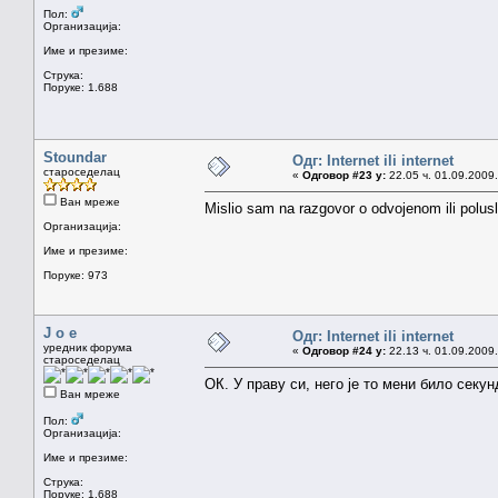
Пол:
Организација:
Име и презиме:
Струка:
Поруке: 1.688
Stoundar
Одг: Internet ili internet
староседелац
«
Одговор #23 у:
22.05 ч. 01.09.2009.
Ван мреже
Mislio sam na razgovor o odvojenom ili polusl
Организација:
Име и презиме:
Поруке: 973
J o e
Одг: Internet ili internet
уредник форума
«
Одговор #24 у:
22.13 ч. 01.09.2009.
староседелац
ОК. У праву си, него је то мени било секу
Ван мреже
Пол:
Организација:
Име и презиме:
Струка:
Поруке: 1.688