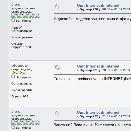
J o e
Одг: Internet ili internet
уредник форума
«
Одговор #20 у:
09.50 ч. 01.09.2009.
староседелац
И докле ће, модератори, ова тема стајати
Ван мреже
Пол:
Организација:
Име и презиме:
Струка:
Поруке: 1.688
Stoundar
Одг: Internet ili internet
староседелац
«
Одговор #21 у:
20.59 ч. 01.09.2009.
Ван мреже
Trebalo bi je i preimenovati u INTERNET (baš 
Организација:
Име и презиме:
Поруке: 973
J o e
Одг: Internet ili internet
уредник форума
«
Одговор #22 у:
21.32 ч. 01.09.2009.
староседелац
Зашто би? Лепо пише:
Интернет или инт
Ван мреже