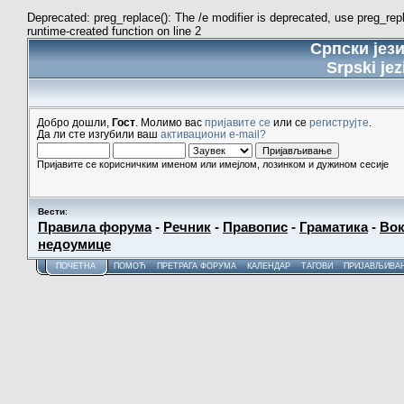
Deprecated: preg_replace(): The /e modifier is deprecated, use preg_re
runtime-created function on line 2
Српски јез
Srpski jez
Добро дошли,
Гост
. Молимо вас
пријавите се
или се
региструјте
.
Да ли сте изгубили ваш
активациони e-mail?
Пријавите се корисничким именом или имејлом, лозинком и дужином сесије
Вести
:
Правила форума
-
Речник
-
Правопис
-
Граматика
-
Вок
недоумице
ПОЧЕТНА
ПОМОЋ
ПРЕТРАГА ФОРУМА
КАЛЕНДАР
ТАГОВИ
ПРИЈАВЉИВА