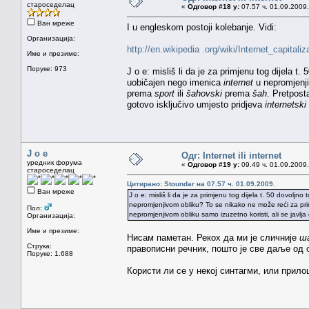
староседелац
«
Одговор #18 у:
07.57 ч. 01.09.2009.
Ван мреже
I u engleskom postoji kolebanje. Vidi:
Организација:
http://en.wikipedia .org/wiki/Internet_capitali
Име и презиме:
Поруке: 973
J o e: misliš li da je za primjenu tog dijela t.
uobičajen nego imenica
internet
u nepromjenji
prema
sport
ili
šahovski
prema
šah
. Pretpost
gotovo isključivo umjesto pridjeva
internetski
J o e
Одг: Internet ili internet
уредник форума
«
Одговор #19 у:
09.49 ч. 01.09.2009.
староседелац
Цитирано: Stoundar на 07.57 ч. 01.09.2009.
Ван мреже
J o e: misliš li da je za primjenu tog dijela t. 50 dovoljno 
nepromjenjivom obliku? To se nikako ne može reći za pr
Пол:
nepromjenjivom obliku samo izuzetno koristi, ali se javlja
Организација:
Име и презиме:
Нисам паметан. Рекох да ми је сличније
ша
Струка:
правописни речник, пошто је све даље од 
Поруке: 1.688
Користи ли се у некој синтагми, или прил