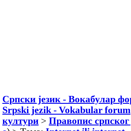
Српски језик - Вокабулар ф
Srpski jezik - Vokabular forum
култури
>
Правопис српског 