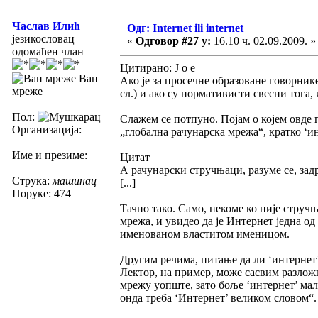
Часлав Илић
Одг: Internet ili internet
језикословац
«
Одговор #27 у:
16.10 ч. 02.09.2009. »
одомаћен члан
Цитирано: J o e
Ван
Ако је за просечне образоване говорник
мреже
сл.) и ако су нормативисти свесни тога,
Пол:
Слажем се потпуно. Појам о којем овде 
Организација:
„глобална рачунарска мрежа“, кратко ‘и
Име и презиме:
Цитат
А рачунарски стручњаци, разуме се, зад
Струка:
машинац
[...]
Поруке: 474
Тачно тако. Само, некоме ко није струч
мрежа, и увидео да је Интернет једна о
именованом властитом именицом.
Другим речима, питање да ли ‘интернет’
Лектор, на пример, може сасвим разлож
мрежу уопште, зато боље ‘интернет’ ма
онда треба ‘Интернет’ великом словом“.