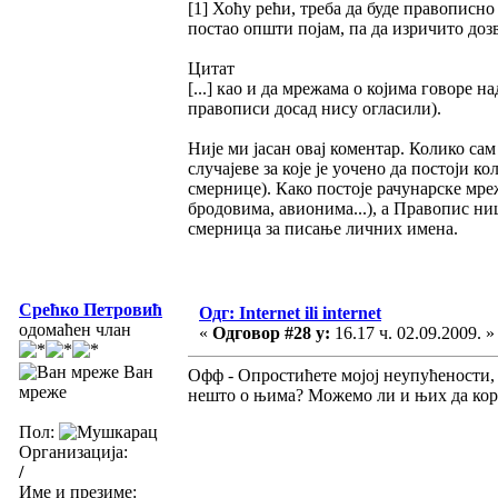
[1] Хоћу рећи, треба да буде правописн
постао општи појам, па да изричито до
Цитат
[...] као и да мрежама о којима говоре 
правописи досад нису огласили).
Није ми јасан овај коментар. Колико са
случајеве за које је уочено да постоји к
смернице). Како постоје рачунарске мреж
бродовима, авионима...), а Правопис н
смерница за писање личних имена.
Срећко Петровић
Одг: Internet ili internet
одомаћен члан
«
Одговор #28 у:
16.17 ч. 02.09.2009. »
Ван
Офф - Опростићете мојој неупућености, а
мреже
нешто о њима? Можемо ли и њих да кор
Пол:
Организација:
/
Име и презиме: