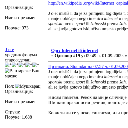
http://en.wikipedia .org/wiki/Internet_capit
Организација:
J o e: misliš li da je za primjenu tog dijela t
Име и презиме:
manje uobičajen nego imenica
internet
u nep
sportski
prema
sport
ili
šahovski
prema
šah
.
Поруке: 973
ali se javlja gotovo isključivo umjesto pridj
J o e
Одг: Internet ili internet
уредник форума
«
Одговор #19 у:
09.49 ч. 01.09.2009. »
староседелац
Цитирано: Stoundar на 07.57 ч. 01.09.200
Ван
J o e: misliš li da je za primjenu tog dijela t
мреже
manje uobičajen nego imenica
internet
u nep
sportski
prema
sport
ili
šahovski
prema
šah
.
Пол:
ali se javlja gotovo isključivo umjesto pridj
Организација:
Нисам паметан. Рекох да ми је сличније
Име и презиме:
Шипкин правописни речник, пошто је св
Струка:
Користи ли се у некој синтагми, или п
Поруке: 1.688