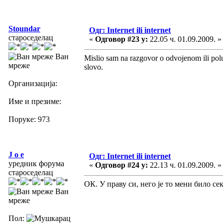
Stoundar
Одг: Internet ili internet
староседелац
«
Одговор #23 у:
22.05 ч. 01.09.2009. »
Ван
Mislio sam na razgovor o odvojenom ili polu
мреже
slovo.
Организација:
Име и презиме:
Поруке: 973
J o e
Одг: Internet ili internet
уредник форума
«
Одговор #24 у:
22.13 ч. 01.09.2009. »
староседелац
ОК. У праву си, него је то мени било се
Ван
мреже
Пол: