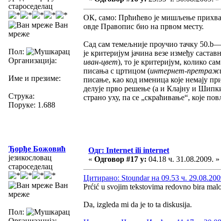
староседелац
ОК, само: Прћићево је мишљење прихваће
Ван
овде Правопис био на првом месту.
мреже
Сад сам темељније проучио тачку 50.b—c,
Пол:
је критеријум јачина везе између саста
Организација:
иван-цвет
), то је критеријум, колико с
писања с цртицом (
интернет-претраж
Име и презиме:
писање, као код именица које немају при
делује прво решење (а и Клајну и Шипки
Струка:
страно уху, па се „скраћивање“, које пов
Поруке: 1.688
Ђорђе Божовић
Одг: Internet ili internet
језикословац
«
Одговор #17 у:
04.18 ч. 31.08.2009. »
староседелац
Цитирано: Stoundar на 09.53 ч. 29.08.200
Ван
Prćić u svojim tekstovima redovno bira malo
мреже
Da, izgleda mi da je to ta diskusija.
Пол:
Организација: