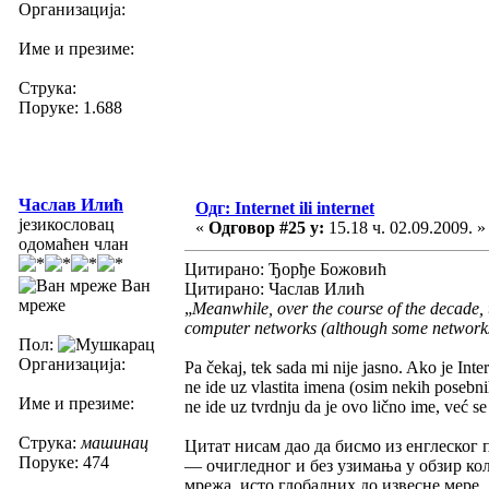
Организација:
Име и презиме:
Струка:
Поруке: 1.688
Часлав Илић
Одг: Internet ili internet
језикословац
«
Одговор #25 у:
15.18 ч. 02.09.2009. »
одомаћен члан
Цитирано: Ђорђе Божовић
Ван
Цитирано: Часлав Илић
мреже
„
Meanwhile, over the course of the decade, 
computer networks (although some networks,
Пол:
Организација:
Pa čekaj, tek sada mi nije jasno. Ako je Inte
ne ide uz vlastita imena (osim nekih posebnih
Име и презиме:
ne ide uz tvrdnju da je ovo lično ime, već se
Струка:
машинац
Цитат нисам дао да бисмо из енглеског 
Поруке: 474
— очигледног и без узимања у обзир ко
мрежа, исто глобалних до извесне мере.