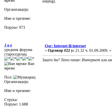
мреже
ostalog).
Организација:
Име и презиме:
Поруке: 973
J o e
Одг: Internet ili internet
уредник форума
«
Одговор #22 у:
21.32 ч. 01.09.2009. »
староседелац
Зашто би? Лепо пише:
Интернет или и
Ван
мреже
Пол:
Организација:
Име и презиме:
Струка:
Поруке: 1.688