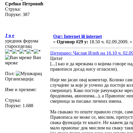
Срећко Петровић
Струка:
Поруке: 387
J o e
Одг: Internet ili internet
уредник форума
«
Одговор #29 у:
18.50 ч. 02.09.2009. »
староседелац
Цитирано: Часлав Илић на 16.10 ч. 02.09
Ван
Цитат
мреже
[...] као и да мрежама о којима говоре 
правописи досад нису огласили).
Пол:
Организација:
Није ми јасан овај коментар. Колико са
случајеве за које је уочено да постоји к
Име и презиме:
смернице). Како постоје рачунарске мреж
бродовима, авионима...), а Правопис н
Струка:
смерница за писање личних имена.
Поруке: 1.688
Ма свакако то опште правило стоји, сам
Правописа не може се, мислим, препуст
свака функција те књиге. Не кажем да пр
мало
правопис
док мислим на сваку такву