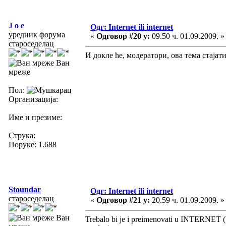
J o e
Одг: Internet ili internet
уредник форума
«
Одговор #20 у:
09.50 ч. 01.09.2009. »
староседелац
И докле ће, модератори, ова тема стај
Ван
мреже
Пол:
Организација:
Име и презиме:
Струка:
Поруке: 1.688
Stoundar
Одг: Internet ili internet
староседелац
«
Одговор #21 у:
20.59 ч. 01.09.2009. »
Ван
Trebalo bi je i preimenovati u INTERNET (ba