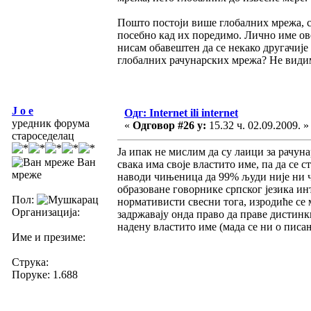
Пошто постоји више глобалних мрежа, с
посебно кад их поредимо. Лично име ове
нисам обавештен да се некако другачије 
глобалних рачунарских мрежа? Не видим
J o e
Одг: Internet ili internet
уредник форума
«
Одговор #26 у:
15.32 ч. 02.09.2009. »
староседелац
Ја ипак не мислим да су лаици за рачун
Ван
свака има своје властито име, па да се 
мреже
наводи чињеница да 99% људи није ни чу
образоване говорнике српског језика и
Пол:
нормативисти свесни тога, изродиће се 
Организација:
задржавају онда право да праве дистинк
надену властито име (мада се ни о пис
Име и презиме:
Струка:
Поруке: 1.688