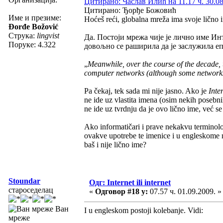
Цитирано: Часлав Илић на 11.17 ч. 30.08
Цитирано: Ђорђе Божовић
Име и презиме:
Hoćeš reći, globalna mreža ima svoje lično im
Đorđe Božović
Струка:
lingvist
Да. Постоји мрежа чије је лично име Инт
Поруке: 4.322
довољно се раширила да је заслужила еп
„
Meanwhile, over the course of the decade, 
computer networks (although some networks,
Pa čekaj, tek sada mi nije jasno. Ako je
Inte
ne ide uz vlastita imena (osim nekih posebni
ne ide uz tvrdnju da je ovo lično ime, već se
Ako informatičari i prave nekakvu terminološ
ovakve upotrebe te imenice i u engleskome ne
baš i nije lično ime?
Stoundar
Одг: Internet ili internet
староседелац
«
Одговор #18 у:
07.57 ч. 01.09.2009. »
Ван
I u engleskom postoji kolebanje. Vidi:
мреже