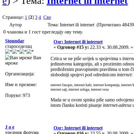
e
) > Тема:
Internet ili internet
Странице:
1
[
2
]
3
4
Све
Аутор
Тема: Internet ili internet (Прочитано 4843
0 чланова и 1 гост прегледају ову тему.
Stoundar
Одг: Internet ili internet
староседелац
«
Одговор #15 у:
22.33 ч. 30.08.2009. »
Ван
Crtica se ne piše uvijek u spojevima s
intern
мреже
jedinstvenu kategoriju, ali s prozirnim od
predloženim pravopisnim pravilima u tom č
Организација:
slobodniji spojevi pod odrednicom
internet
:
Име и презиме:
internet časopis, internet kafe, internet kompanija, internet k
internet sajt, internet usluga, internet veza
Поруке: 973
Mada se u ovom spisku piše samo odvojeno
istom članku koristi pisanje
internet-adresa
u
J o e
Одг: Internet ili internet
уредник форума
«
Одговор #16 у:
23.55 ч. 30.08.2009. »