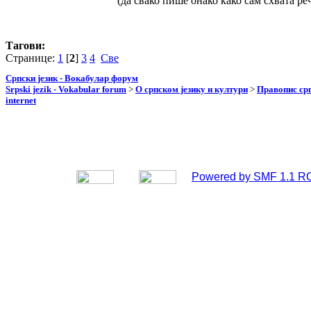
(да свако пише онако како сам схвата ре
Тагови:
Странице:
1
[
2
]
3
4
Све
Српски језик - Вокабулар форум
Srpski jezik - Vokabular forum
>
О српском језику и култури
>
Правопис срп
internet
Powered by SMF 1.1 R