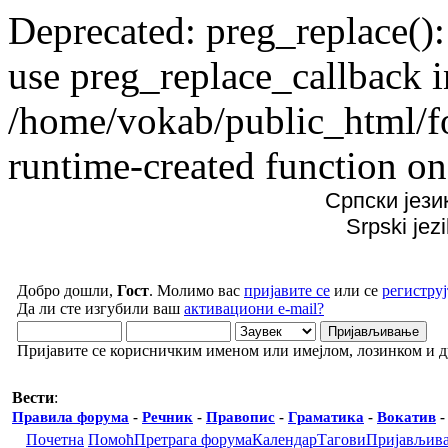
Deprecated: preg_replace():
use preg_replace_callback i
/home/vokab/public_html/f
runtime-created function on
Српски јези
Srpski jez
Добро дошли,
Гост
. Молимо вас
пријавите се
или се
региструј
Да ли сте изгубили ваш
активациони e-mail?
Пријавите се корисничким именом или имејлом, лозинком и 
Вести
:
Правила форума
-
Речник
-
Правопис
-
Граматика
-
Вокатив
Почетна
Помоћ
Претрага форума
Календар
Тагови
Пријављив