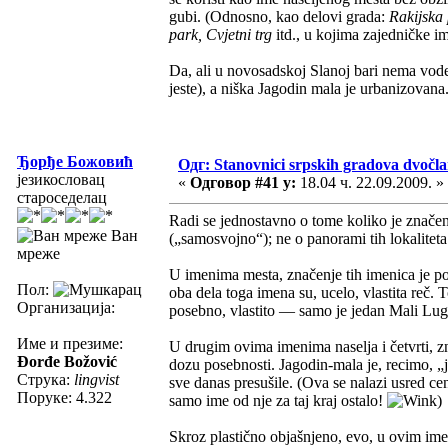
gubi. (Odnosno, kao delovi grada:
Rakijska 
park, Cvjetni trg
itd., u kojima zajedničke i
Da, ali u novosadskoj Slanoj bari nema vode
jeste), a niška Jagodin mala je urbanizovana
Ђорђе Божовић
Одг: Stanovnici srpskih gradova dvočl
језикословац
«
Одговор #41 у:
18.04 ч. 22.09.2009. »
староседелац
Radi se jednostavno o tome koliko je znače
Ван
(„samosvojno“); ne o panorami tih lokaliteta
мреже
U imenima mesta, značenje tih imenica je 
Пол:
oba dela toga imena su, ucelo, vlastita reč.
Организација:
posebno, vlastito — samo je jedan Mali Lu
Име и презиме:
U drugim ovima imenima naselja i četvrti, z
Đorđe Božović
dozu posebnosti. Jagodin-mala je, recimo, „
Струка:
lingvist
sve danas presušile. (Ova se nalazi usred cen
Поруке: 4.322
samo ime od nje za taj kraj ostalo!
)
Skroz plastično objašnjeno, evo, u ovim imen