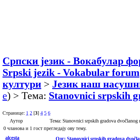
Српски језик - Вокабулар ф
Srpski jezik - Vokabular forum
култури
>
Језик наш насушн
e
) > Тема:
Stanovnici srpskih 
Странице:
1
2
[
3
]
4
5
6
Аутор
Тема: Stanovnici srpskih gradova dvočlano
0 чланова и 1 гост прегледају ову тему.
alcesta
Одг: Stanovnici srpskih gradova dvočl