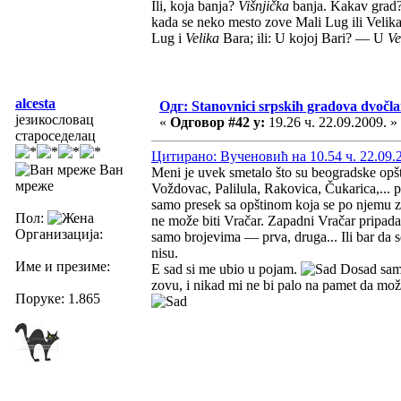
Ili, koja banja?
Višnjička
banja. Kakav grad
kada se neko mesto zove Mali Lug ili Veli
Lug i
Velika
Bara; ili: U kojoj Bari? — U
Ve
alcesta
Одг: Stanovnici srpskih gradova dvočl
језикословац
«
Одговор #42 у:
19.26 ч. 22.09.2009. »
староседелац
Цитирано: Вученовић на 10.54 ч. 22.09.
Ван
Meni je uvek smetalo što su beogradske opš
мреже
Voždovac, Palilula, Rakovica, Čukarica,... 
samo presek sa opštinom koja se po njemu zo
Пол:
ne može biti Vračar. Zapadni Vračar pripada
Организација:
samo brojevima — prva, druga... Ili bar da 
nisu.
Име и презиме:
E sad si me ubio u pojam.
Dosad sam ž
zovu, i nikad mi ne bi palo na pamet da mož
Поруке: 1.865