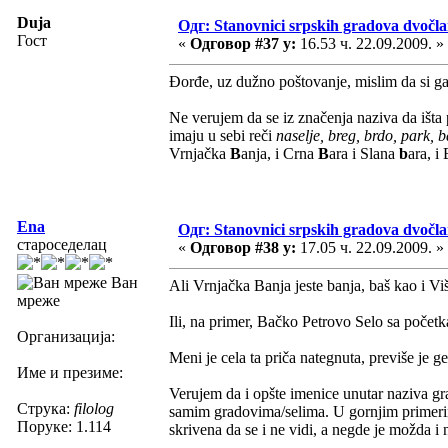
Duja
Одг: Stanovnici srpskih gradova dvočl
Гост
«
Одговор #37 у:
16.53 ч. 22.09.2009. »
Đorđe, uz dužno poštovanje, mislim da si ga i
Ne verujem da se iz značenja naziva da išta 
imaju u sebi reči
naselje, breg, brdo, park, 
Vrnjačka
B
anja, i Crna
B
ara i Slana
b
ara, 
Ena
Одг: Stanovnici srpskih gradova dvočl
староседелац
«
Одговор #38 у:
17.05 ч. 22.09.2009. »
Ван
Ali Vrnjačka Banja jeste banja, baš kao i Vi
мреже
Ili, na primer, Bačko Petrovo Selo sa početka
Организација:
Meni je cela ta priča nategnuta, previše je g
Име и презиме:
Verujem da i opšte imenice unutar naziva gra
Струка:
filolog
samim gradovima/selima. U gornjim primerima 
Поруке: 1.114
skrivena da se i ne vidi, a negde je možda i