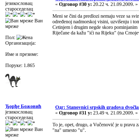
језикословац
«
Одговор #30 у:
20.22 ч. 21.09.2009. »
староседелац
Meni se čini da predlozi nemaju veze sa svim 
Ван
određenoj nadmorskoj visini, uzvišenju i t
мреже
Cetinjem i drugim negde skoro pominjanim m
Riječane da kažu "ići na Rijeku" (na Crnoj
Пол:
Организација:
Име и презиме:
Поруке: 1.865
Ђорђе Божовић
Одг: Stanovnici srpskih gradova dvočl
језикословац
«
Одговор #31 у:
23.49 ч. 21.09.2009. »
староседелац
To je, opet, drugo, a Vučenović je u pravu z
Ван
"na" umesto "u".
мреже