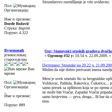
Stoundarovo razmišljanje je vrlo uviđavno.
Пол:
Организација:
Име и презиме:
Đorđe Božović
Струка:
lingvist
Поруке: 4.322
Вученовић
Одг: Stanovnici srpskih gradova dvočl
језикословац
«
Одговор #32 у:
10.54 ч. 22.09.2009. »
староседелац
Цитирано: Stoundar на 20.22 ч. 21.09.200
Ван
Mislim da nije dobro pretvarati imena naselj
мреже
Meni je uvek smetalo što su beogradske opš
Пол:
Voždovac, Palilula, Rakovica, Čukarica,... 
Организација:
samo presek sa opštinom koja se po njemu zo
_
ne može biti Vračar. Zapadni Vračar pripada
Име и презиме:
samo brojevima — prva, druga... Ili bar da 
nisu.
Поруке: 889