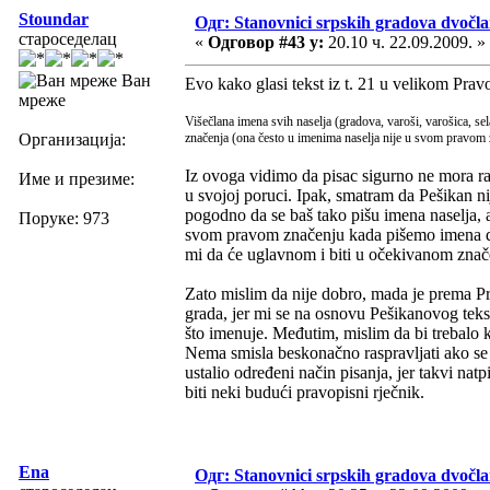
Stoundar
Одг: Stanovnici srpskih gradova dvočl
староседелац
«
Одговор #43 у:
20.10 ч. 22.09.2009. »
Ван
Evo kako glasi tekst iz t. 21 u velikom Prav
мреже
Višečlana imena svih naselja (gradova, varoši, varošica, se
Организација:
značenja (ona često u imenima naselja nije u svom pravom 
Iz ovoga vidimo da pisac sigurno ne mora raz
Име и презиме:
u svojoj poruci. Ipak, smatram da Pešikan ni
pogodno da se baš tako pišu imena naselja, 
Поруке: 973
svom pravom značenju kada pišemo imena dije
mi da će uglavnom i biti u očekivanom znač
Zato mislim da nije dobro, mada je prema P
grada, jer mi se na osnovu Pešikanovog teks
što imenuje. Međutim, mislim da bi trebalo 
Nema smisla beskonačno raspravljati ako se 
ustalio određeni način pisanja, jer takvi nat
biti neki budući pravopisni rječnik.
Ena
Одг: Stanovnici srpskih gradova dvočl