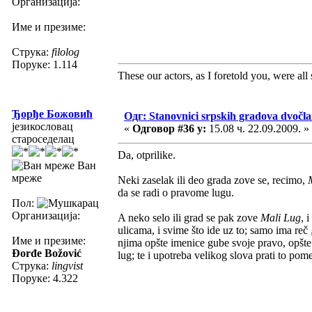
Организација:
Име и презиме:
Струка:
filolog
Поруке: 1.114
These our actors, as I foretold you, were all sp
Ђорђе Божовић
Одг: Stanovnici srpskih gradova dvočl
језикословац
«
Одговор #36 у:
15.08 ч. 22.09.2009. »
староседелац
Da, otprilike.
Ван
мреже
Neki zaselak ili deo grada zove se, recimo,
da se radi o pravome lugu.
Пол:
Организација:
A neko selo ili grad se pak zove
Mali Lug
, 
ulicama, i svime što ide uz to; samo ima reč
Име и презиме:
njima opšte imenice gube svoje pravo, opšte
Đorđe Božović
lug; te i upotreba velikog slova prati to pom
Струка:
lingvist
Поруке: 4.322