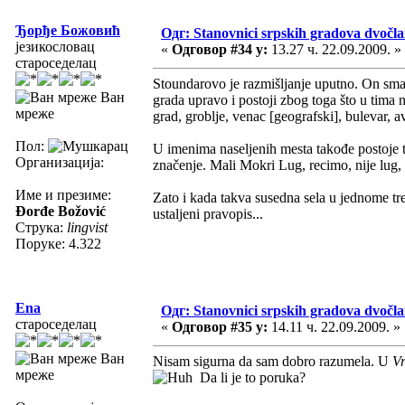
Ђорђе Божовић
Одг: Stanovnici srpskih gradova dvočl
језикословац
«
Одговор #34 у:
13.27 ч. 22.09.2009. »
староседелац
Stoundarovo je razmišljanje uputno. On smat
Ван
grada upravo i postoji zbog toga što u tima 
мреже
grad, groblje, venac [geografski], bulevar, av
Пол:
U imenima naseljenih mesta takođe postoje t
Организација:
značenje. Mali Mokri Lug, recimo, nije lug,
Име и презиме:
Zato i kada takva susedna sela u jednome t
Đorđe Božović
ustaljeni pravopis...
Струка:
lingvist
Поруке: 4.322
Ena
Одг: Stanovnici srpskih gradova dvočl
староседелац
«
Одговор #35 у:
14.11 ч. 22.09.2009. »
Ван
Nisam sigurna da sam dobro razumela. U
V
мреже
Da li je to poruka?