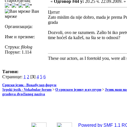
староседелац
«
Одговор #44 у:
20.25 ч. 22.09.2009. »
Ван
Цитат
мреже
Zato mislim da nije dobro, mada je prema P
grada
Организација:
Dozvoli, ovo ne razumem. Zašto bi iko pretv
Име и презиме:
time hoćeš da kažeš, na šta se to odnosi?
Струка:
filolog
Поруке: 1.114
These our actors, as I foretold you, were all sp
Тагови:
Странице:
1
2
[
3
]
4
5
6
Српски језик - Вокабулар форум
Srpski jezik - Vokabular forum
>
О српском језику и култури
>
Језик наш н
gradova dvočlanog naziva
Powered by SMF 1.1 R