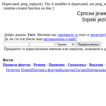
Deprecated: preg_replace(): The /e modifier is deprecated, use preg
: runtime-created function on line 2
Српски јези
Srpski jez
Добро дошли,
Гост
. Молимо вас
пријавите се
или се
региструј
Да ли сте изгубили ваш
активациони e-mail?
Пријавите се корисничким именом или имејлом, лозинком и 
Вести
:
Правила форума
-
Речник
-
Правопис
-
Граматика
-
Вокатив
Почетна
Помоћ
Претрага форума
Календар
Тагови
Пријављив