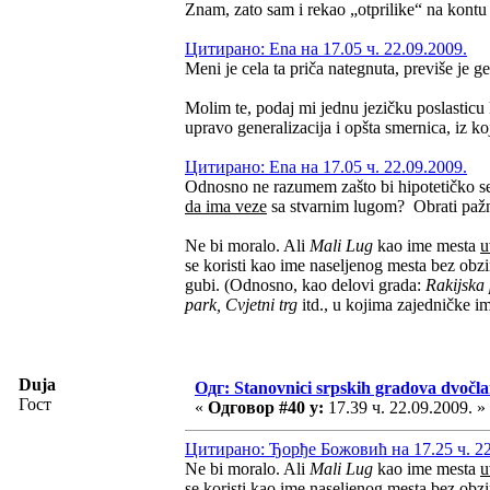
Znam, zato sam i rekao „otprilike“ na kontu 
Цитирано: Ena на 17.05 ч. 22.09.2009.
Meni je cela ta priča nategnuta, previše je g
Molim te, podaj mi jednu jezičku poslasticu 
upravo generalizacija i opšta smernica, iz k
Цитирано: Ena на 17.05 ч. 22.09.2009.
Odnosno ne razumem zašto bi hipotetičko s
da ima veze
sa stvarnim lugom? Obrati pažn
Ne bi moralo. Ali
Mali Lug
kao ime mesta
u
se koristi kao ime naseljenog mesta bez obz
gubi. (Odnosno, kao delovi grada:
Rakijska 
park, Cvjetni trg
itd., u kojima zajedničke i
Duja
Одг: Stanovnici srpskih gradova dvočl
Гост
«
Одговор #40 у:
17.39 ч. 22.09.2009. »
Цитирано: Ђорђе Божовић на 17.25 ч. 22
Ne bi moralo. Ali
Mali Lug
kao ime mesta
u
se koristi kao ime naseljenog mesta bez obz