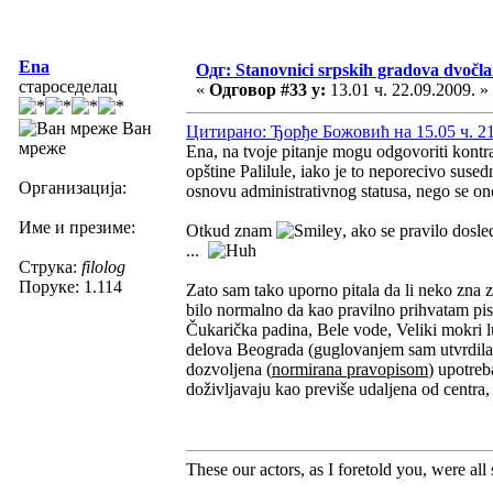
Ena
Одг: Stanovnici srpskih gradova dvočl
староседелац
«
Одговор #33 у:
13.01 ч. 22.09.2009. »
Ван
Цитирано: Ђорђе Божовић на 15.05 ч. 21
мреже
Ena, na tvoje pitanje mogu odgovoriti kontrap
opštine Palilule, iako je to neporecivo sus
Организација:
osnovu administrativnog statusa, nego se ono
Име и презиме:
Otkud znam
, ako se pravilo dosl
...
Струка:
filolog
Поруке: 1.114
Zato sam tako uporno pitala da li neko zna 
bilo normalno da kao pravilno prihvatam pis
Čukarička padina, Bele vode, Veliki mokri lu
delova Beograda (guglovanjem sam utvrdila d
dozvoljena (
normirana pravopisom
) upotreb
doživljavaju kao previše udaljena od centra
These our actors, as I foretold you, were all sp