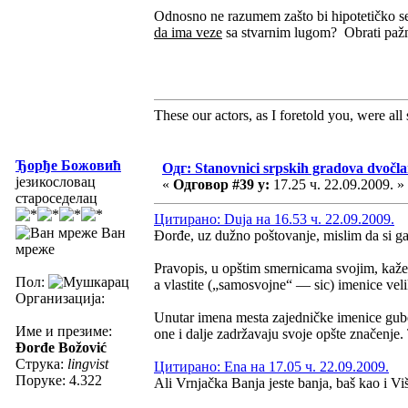
Odnosno ne razumem zašto bi hipotetičko s
da ima veze
sa stvarnim lugom? Obrati pažn
These our actors, as I foretold you, were all sp
Ђорђе Божовић
Одг: Stanovnici srpskih gradova dvočl
језикословац
«
Одговор #39 у:
17.25 ч. 22.09.2009. »
староседелац
Цитирано: Duja на 16.53 ч. 22.09.2009.
Ван
Đorđe, uz dužno poštovanje, mislim da si ga i
мреже
Pravopis, u opštim smernicama svojim, kaže 
Пол:
a vlastite („samosvojne“ — sic) imenice vel
Организација:
Unutar imena mesta zajedničke imenice gube
Име и презиме:
one i dalje zadržavaju svoje opšte značenje.
Đorđe Božović
Струка:
lingvist
Цитирано: Ena на 17.05 ч. 22.09.2009.
Поруке: 4.322
Ali Vrnjačka Banja jeste banja, baš kao i Vi