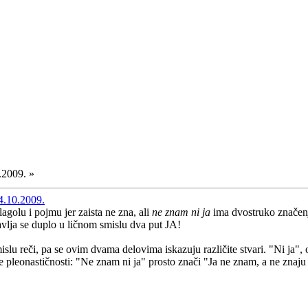
.2009. »
4.10.2009.
lagolu i pojmu jer zaista ne zna, ali
ne znam ni ja
ima dvostruko značen
vlja se duplo u ličnom smislu dva put JA!
slu reči, pa se ovim dvama delovima iskazuju različite stvari. "Ni ja", 
 pleonastičnosti: "Ne znam ni ja" prosto znači "Ja ne znam, a ne znaju 