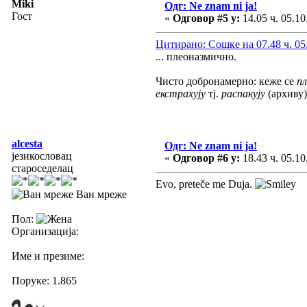
Miki
Одг: Ne znam ni ja!
Гост
«
Одговор #5 у:
14.05 ч. 05.10
Цитирано: Сошке на 07.48 ч. 05
... плеоназмично.
Чисто добронамерно: кеже се
п
екстрахују
тј.
распакују
(архиву)
alcesta
Одг: Ne znam ni ja!
језикословац
«
Одговор #6 у:
18.43 ч. 05.10
староседелац
Evo, preteče me Duja.
Ван мреже
Пол:
Организација:
Име и презиме:
Поруке: 1.865