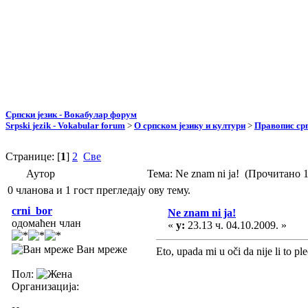
Српски језик - Вокабулар форум
Srpski jezik - Vokabular forum
>
О српском језику и култури
>
Правопис срп
Странице: [
1
]
2
Све
Аутор
Тема: Ne znam ni ja! (Прочитано 
0 чланова и 1 гост прегледају ову тему.
crni_bor
Ne znam ni ja!
одомаћен члан
«
у:
23.13 ч. 04.10.2009. »
Ван мреже
Eto, upada mi u oči da nije li to 
Пол:
Организација: