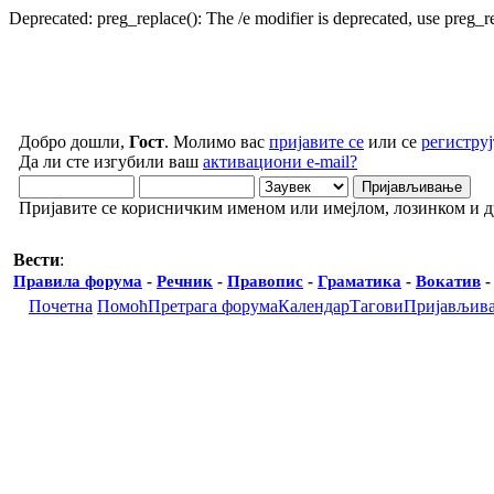
Deprecated: preg_replace(): The /e modifier is deprecated, use preg_
Добро дошли,
Гост
. Молимо вас
пријавите се
или се
региструј
Да ли сте изгубили ваш
активациони e-mail?
Пријавите се корисничким именом или имејлом, лозинком и 
Вести
:
Правила форума
-
Речник
-
Правопис
-
Граматика
-
Вокатив
Почетна
Помоћ
Претрага форума
Календар
Тагови
Пријављив