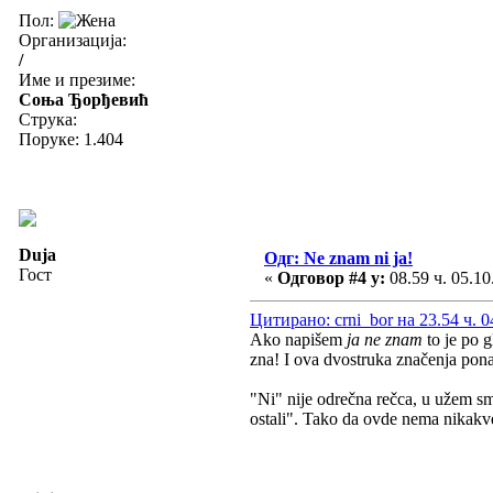
Пол:
Организација:
/
Име и презиме:
Соња Ђорђевић
Струка:
Поруке: 1.404
Duja
Одг: Ne znam ni ja!
Гост
«
Одговор #4 у:
08.59 ч. 05.10
Цитирано: crni_bor на 23.54 ч. 0
Ako napišem
ja ne znam
to je po g
zna! I ova dvostruka značenja pona
"Ni" nije odrečna rečca, u užem smi
ostali". Tako da ovde nema nikakve