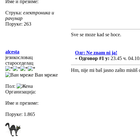
Име и презиме:
Струка:
електроника и
рачунар
Поруке: 263
Sve se moze kad se hoce.
alcesta
Одг: Ne znam ni ja!
језикословац
«
Одговор #1 у:
23.45 ч. 04.10
староседелац
Hm, nije mi baš jasno zašto misliš 
Ван мреже
Пол:
Организација:
Име и презиме:
Поруке: 1.865