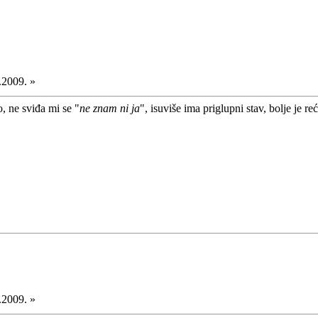
.2009. »
o, ne sviđa mi se "
ne znam ni ja
", isuviše ima priglupni stav, bolje je re
.2009. »