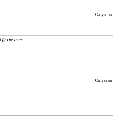
Сачувана
ći
(ja) ne znam
.
Сачувана