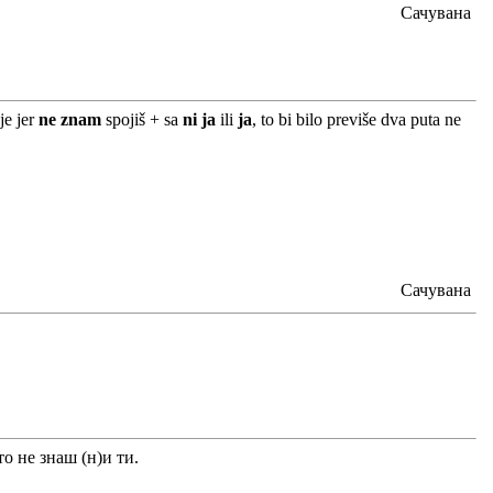
Сачувана
je jer
ne znam
spojiš + sa
ni ja
ili
ja
, to bi bilo previše dva puta ne
Сачувана
о не знаш (н)и ти.