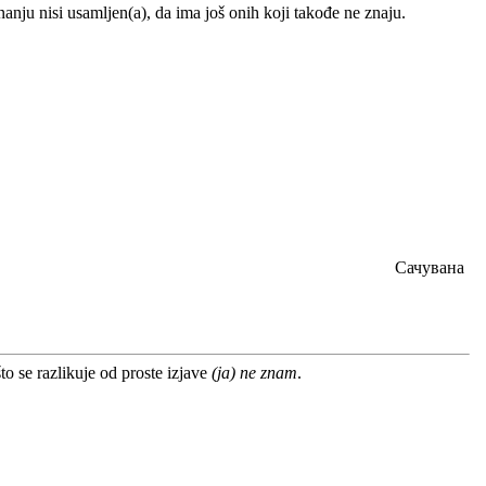
anju nisi usamljen(a), da ima još onih koji takođe ne znaju.
Сачувана
to se razlikuje od proste izjave
(ja) ne znam
.