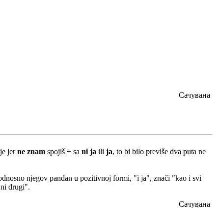
Сачувана
je jer
ne znam
spojiš + sa
ni ja
ili
ja
, to bi bilo previše dva puta ne
odnosno njegov pandan u pozitivnoj formi, "i ja", znači "kao i svi
ni drugi".
Сачувана