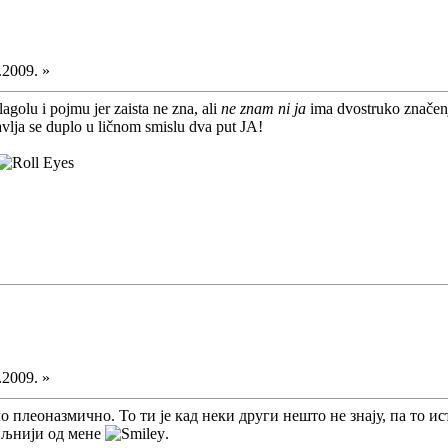
.2009. »
lagolu i pojmu jer zaista ne zna, ali
ne znam ni ja
ima dvostruko značen
vlja se duplo u ličnom smislu dva put JA!
.2009. »
плеоназмично. То ти је кад неки други нешто не знају, па то ист
биљнији од мене
.