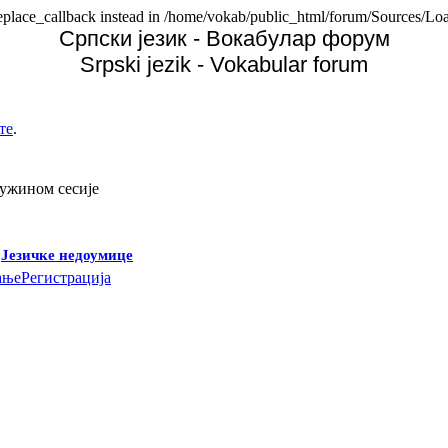
replace_callback instead in /home/vokab/public_html/forum/Sources/Loa
Српски језик - Вокабулар форум
Srpski jezik - Vokabular forum
те
.
дужином сесије
-
Језичке недоумице
ање
Регистрација