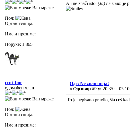
Ali ne znači isto.
(Ja) ne znam
je p
Ван мреже
Пол:
Организација:
Име и презиме:
Поруке: 1.865
crni_bor
Одг: Ne znam ni ja!
одомаћен члан
«
Одговор #9 у:
20.35 ч. 05.10
Ван мреже
To je nepisano pravilo, šta ćeš kada
Пол:
Организација:
Име и презиме: