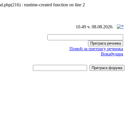
d.php(216) : runtime-created function on line 2
10.49 ч. 08.08.2026.
Помоћ за претрагу речника
Вокабулара