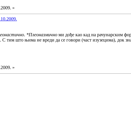
.2009. »
.10.2009.
леонастично
.
*Плеоназмично
ми дође као кад на рачунарским фо
. С тим што њима не вреди да се говори (част изузецима), док з
.2009. »