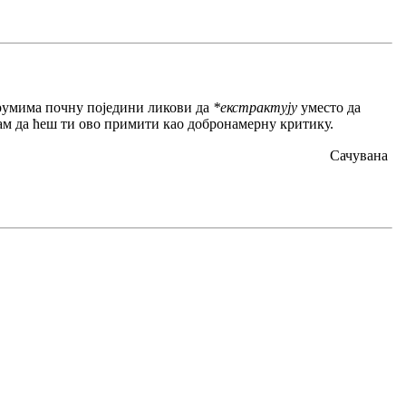
румима почну поједини ликови да
*екстрактују
уместо да
нам да ћеш ти ово примити као добронамерну критику.
Сачувана