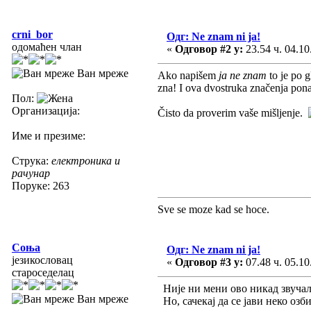
crni_bor
Одг: Ne znam ni ja!
одомаћен члан
«
Одговор #2 у:
23.54 ч. 04.10
Ван мреже
Ako napišem
ja ne znam
to je po g
zna! I ova dvostruka značenja pona
Пол:
Организација:
Čisto da proverim vaše mišljenje.
Име и презиме:
Струка:
електроника и
рачунар
Поруке: 263
Sve se moze kad se hoce.
Соња
Одг: Ne znam ni ja!
језикословац
«
Одговор #3 у:
07.48 ч. 05.10
староседелац
Није ни мени ово никад звучало 
Ван мреже
Но, сачекај да се јави неко оз