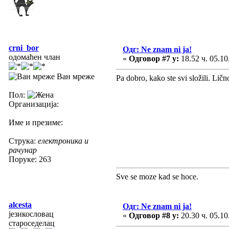
crni_bor
Одг: Ne znam ni ja!
одомаћен члан
«
Одговор #7 у:
18.52 ч. 05.10
Ван мреже
Pa dobro, kako ste svi složili. Ličn
Пол:
Организација:
Име и презиме:
Струка:
електроника и
рачунар
Поруке: 263
Sve se moze kad se hoce.
alcesta
Одг: Ne znam ni ja!
језикословац
«
Одговор #8 у:
20.30 ч. 05.10
староседелац