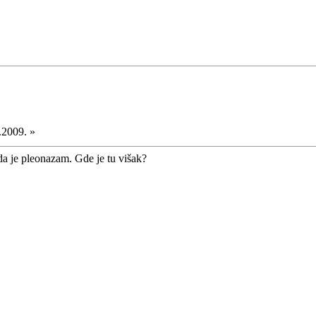
.2009. »
da je pleonazam. Gde je tu višak?