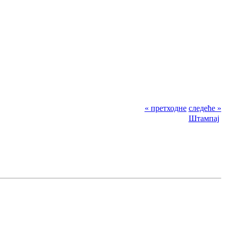
« претходне
следеће »
Штампај