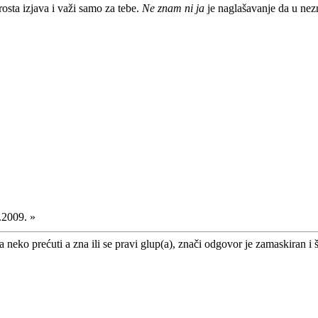
rosta izjava i važi samo za tebe.
Ne znam ni ja
je naglašavanje da u nezn
.2009. »
 neko prećuti a zna ili se pravi glup(a), znači odgovor je zamaskiran i š