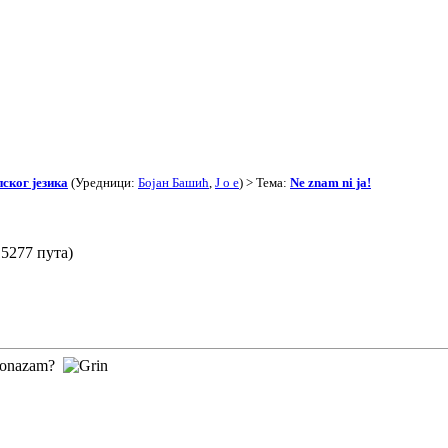
ског језика
(Уредници:
Бојан Башић
,
J o e
) > Тема:
Ne znam ni ja!
15277 пута)
pleonazam?