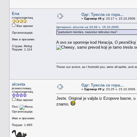
Ena
Одг: Тресла се гора...
староседелац
«
Одговор #8 у:
23.17 ч. 15.10.2009.
Ван мреже
Цитирано: alcesta на 23.06 ч. 15.10.2009.
"parturiunt montes, nascetur ridiculus mus".
Организација:
Име и презиме:
A ovo se spominje kod Horacija,
O pesničkoj
Струка:
filolog
, samo prevod koji je tamo
tresla s
Поруке: 1.114
These our actors, as I foretold you, were all spirits, and are
alcesta
Одг: Тресла се гора...
језикословац
«
Одговор #9 у:
23.25 ч. 15.10.2009.
староседелац
Jeste. Original je valjda iz Ezopove basne, u 
Ван мреже
znamo.
Пол:
Организација:
Име и презиме:
Поруке: 1.865