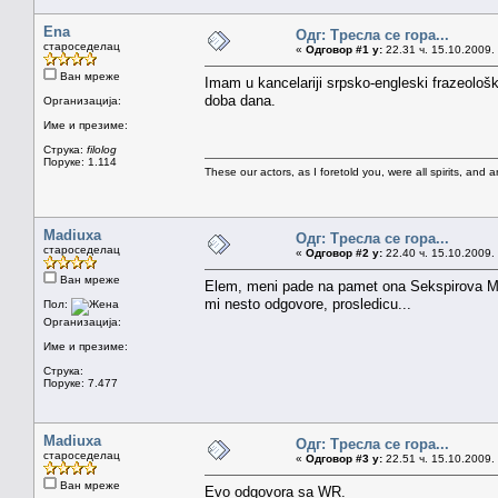
Ena
Одг: Тресла се гора...
староседелац
«
Одговор #1 у:
22.31 ч. 15.10.2009.
Ван мреже
Imam u kancelariji srpsko-engleski frazeološ
doba dana.
Организација:
Име и презиме:
Струка:
filolog
Поруке: 1.114
These our actors, as I foretold you, were all spirits, and are
Madiuxa
Одг: Тресла се гора...
староседелац
«
Одговор #2 у:
22.40 ч. 15.10.2009.
Ван мреже
Elem, meni pade na pamet ona Sekspirova Mu
mi nesto odgovore, prosledicu...
Пол:
Организација:
Име и презиме:
Струка:
Поруке: 7.477
Madiuxa
Одг: Тресла се гора...
староседелац
«
Одговор #3 у:
22.51 ч. 15.10.2009.
Ван мреже
Evo odgovora sa WR.