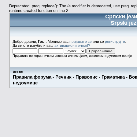
Deprecated: preg_replace(): The /e modifier is deprecated, use preg_re
runtime-created function on line 2
Српски јез
Srpski jez
Добро дошли,
Гост
. Молимо вас
пријавите се
или се
региструјте
.
Да ли сте изгубили ваш
активациони e-mail?
Пријавите се корисничким именом или имејлом, лозинком и дужином сесије
Вести
:
Правила форума
-
Речник
-
Правопис
-
Граматика
-
Вок
недоумице