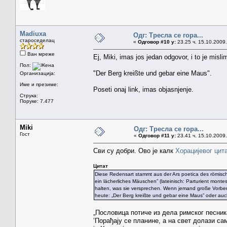
Madiuxa
Одг: Тресла се гора...
староседелац
«
Одговор #10 у:
23.25 ч. 15.10.2009.
Ван мреже
Ej, Miki, imas jos jedan odgovor, i to je misli
Пол:
"Der Berg kreißte und gebar eine Maus".
Организација:
Име и презиме:
Poseti onaj link, imas objasnjenje.
Струка:
Поруке: 7.477
Miki
Одг: Тресла се гора...
Гост
«
Одговор #11 у:
23.41 ч. 15.10.2009.
Сви су добри. Ово је калк
Хорацијевог цит
Цитат
Diese Redensart stammt aus der Ars poetica des römischen
ein lächerliches Mäuschen” (lateinisch: Parturient montes
halten, was sie versprechen. Wenn jemand große Vorber
heute: „Der Berg kreißte und gebar eine Maus” oder auc
„Пословица потиче из дела римског песника
’Порађају се планине, а на свет долази с