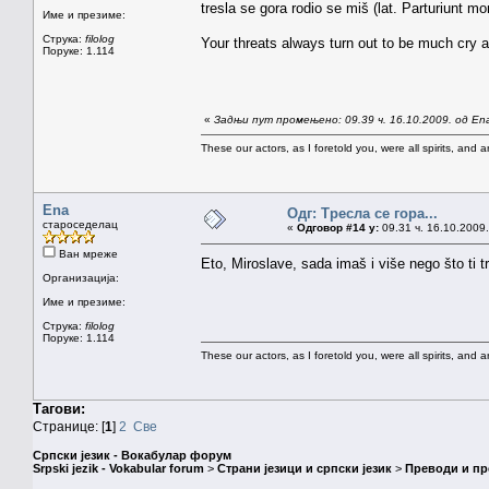
tresla se gora rodio se miš (lat. Parturiunt mo
Име и презиме:
Струка:
filolog
Your threats always turn out to be much cry an
Поруке: 1.114
«
Задњи пут промењено: 09.39 ч. 16.10.2009. од En
These our actors, as I foretold you, were all spirits, and are
Ena
Одг: Тресла се гора...
староседелац
«
Одговор #14 у:
09.31 ч. 16.10.2009.
Ван мреже
Eto, Miroslave, sada imaš i više nego što ti 
Организација:
Име и презиме:
Струка:
filolog
Поруке: 1.114
These our actors, as I foretold you, were all spirits, and are
Тагови:
Странице: [
1
]
2
Све
Српски језик - Вокабулар форум
Srpski jezik - Vokabular forum
>
Страни језици и српски језик
>
Преводи и п