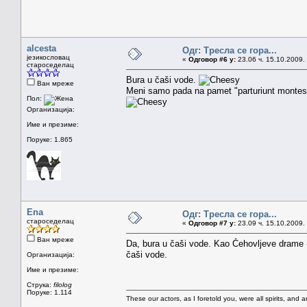
alcesta
Одг: Тресла се гора...
језикословац
«
Одговор #6 у:
23.06 ч. 15.10.2009.
староседелац
Bura u čaši vode.
Ван мреже
Meni samo pada na pamet "parturiunt montes, 
Пол:
Организација:
Име и презиме:
Поруке: 1.865
Ena
Одг: Тресла се гора...
староседелац
«
Одговор #7 у:
23.09 ч. 15.10.2009.
Ван мреже
Da, bura u čaši vode. Kao Čehovljeve drame
čaši vode.
Организација:
Име и презиме:
Струка:
filolog
Поруке: 1.114
These our actors, as I foretold you, were all spirits, and are