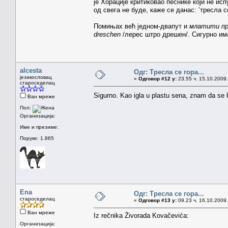
је Хорације критиковао песнике који не и
од свега не буде, каже се данас: ’тресла с
Помињах већ једном-двапут и
млатити пр
dreschen
/лерес штро дрешен/. Сигурно има
alcesta
Одг: Тресла се гора...
језикословац
«
Одговор #12 у:
23.55 ч. 15.10.2009.
староседелац
Sigurno. Kao igla u plastu sena, znam da se 
Ван мреже
Пол:
Организација:
Име и презиме:
Поруке: 1.865
Ena
Одг: Тресла се гора...
староседелац
«
Одговор #13 у:
09.23 ч. 16.10.2009.
Ван мреже
Iz rečnika Živorada Kovačevića:
Организација: