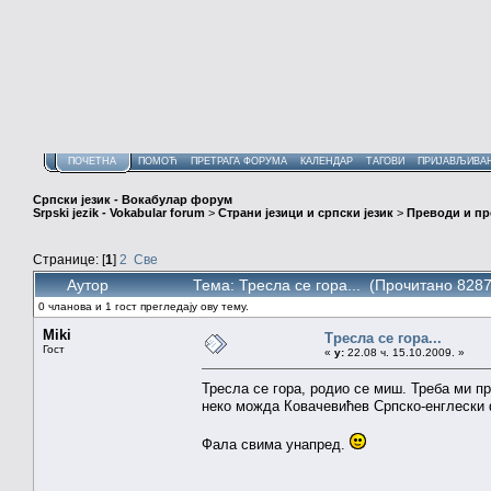
ПОЧЕТНА
ПОМОЋ
ПРЕТРАГА ФОРУМА
КАЛЕНДАР
ТАГОВИ
ПРИЈАВЉИВА
Српски језик - Вокабулар форум
Srpski jezik - Vokabular forum
>
Страни језици и српски језик
>
Преводи и п
Странице: [
1
]
2
Све
Аутор
Тема: Тресла се гора... (Прочитано 8287
0 чланова и 1 гост прегледају ову тему.
Miki
Тресла се гора...
Гост
«
у:
22.08 ч. 15.10.2009. »
Тресла се гора, родио се миш. Треба ми п
неко можда Ковачевићев Српско-енглески
Фала свима унапред.