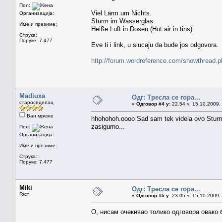
Пол:
Viel Lärm um Nichts.
Организација:
Sturm im Wasserglas.
Име и презиме:
Heiße Luft in Dosen (Hot air in tins)
Струка:
Поруке: 7.477
Eve ti i link, u slucaju da bude jos odgovora.
http://forum.wordreference.com/showthread
Madiuxa
Одг: Тресла се гора...
староседелац
«
Одговор #4 у:
22.54 ч. 15.10.2009.
Ван мреже
hhohohoh.oooo Sad sam tek videla ovo Sturm 
zasigurno...
Пол:
Организација:
Име и презиме:
Струка:
Поруке: 7.477
Miki
Одг: Тресла се гора...
Гост
«
Одговор #5 у:
23.05 ч. 15.10.2009.
О, нисам очекивао толико одговора овако