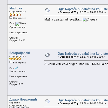
Madiuxa
Одг: Najveća budalaština koju ste
староседелац
«
Одговор #873 у:
02.25 ч. 13.06.2010. »
Ван мреже
Mašta zaista radi svašta...
Пол:
Организација:
Име и презиме:
Струка:
Поруке: 7.477
Belopoljanski
Одг: Najveća budalaština koju ste
староседелац
«
Одговор #874 у:
12.17 ч. 13.06.2010. »
Ван мреже
А мени чим сам видео, пао наш Мики на п
Пол:
Организација:
Име и презиме:
Струка:
Поруке: 820
Дарко Новаковић
Одг: Najveća budalaština koju ste
сарадник
«
Одговор #875 у:
15.36 ч. 24.08.2010. »
староседелац