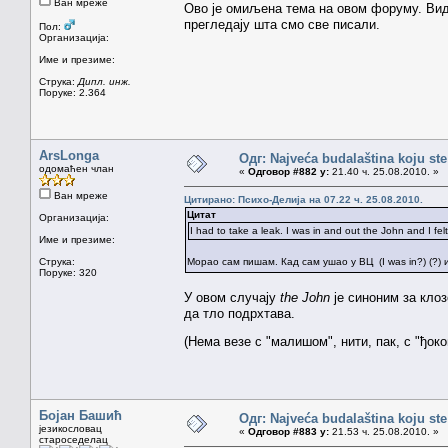
Ван мреже
Ово је омиљена тема на овом форуму. Види 
прегледају шта смо све писали.
Пол:
Организација:
Име и презиме:
Струка:
Дипл. инж.
Поруке: 2.364
ArsLonga
Одг: Najveća budalaština koju ste
одомаћен члан
«
Одговор #882 у:
21.40 ч. 25.08.2010. »
Ван мреже
Цитирано: Психо-Делија на 07.22 ч. 25.08.2010.
Цитат
Организација:
I had to take a leak. I was in and out the John and I fe
Име и презиме:
Струка:
Морао сам пишам. Кад сам ушао у ВЦ (I was in?) (?
Поруке: 320
У овом случају
the John
jе синоним за клоз
да тло подрхтава.
(Нема везе с "малишом", нити, пак, с "ђоко
Бојан Башић
Одг: Najveća budalaština koju ste
језикословац
«
Одговор #883 у:
21.53 ч. 25.08.2010. »
староседелац