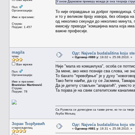
У оном Дарковом примеру можда је она теорија стру
Пол:
Организација:
То није оправдање за доброг преводиоца. 
и то у великом броју извора, без обзира н
Име и презиме:
од неколико секунди до неколико минута, 
Струка:
емисију преводи "комшијина мала која има 
Поруке: 1.457
важне професије.
magila
Одг: Najveća budalaština koju ste
члан
«
Одговор #880 у:
19.02 ч. 25.08.2010. »
Ван мреже
Није "мала из комшилука", особа се потпису
За мене, ако неко познаје сва слова, не зн
Пол:
Организација:
То бахато "превођење" је у духу "новогово
Тако ћете наићи, да су се Јасмина, Тамара
Име и презиме:
Branislav Martinović
Да је детету стављен "апаратић", уместо з
Струка:
Та појава је на свим сателитским каналима
Поруке: 78
Са Рузвела се дописујем са такве речи, ко ти са твој
Љуба Мољац
Зоран Ђорђевић
Одг: Najveća budalaština koju ste
староседелац
«
Одговор #881 у:
19.31 ч. 25.08.2010. »