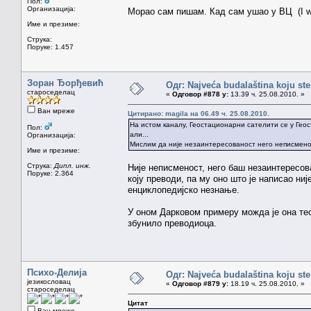
Пол:
Организација:
Морао сам пишам. Кад сам ушао у ВЦ (I w
Име и презиме:
Струка:
Поруке: 1.457
Зоран Ђорђевић
Одг: Najveća budalaština koju ste
староседелац
«
Одговор #878 у:
13.39 ч. 25.08.2010. »
Ван мреже
Цитирано: magila на 06.49 ч. 25.08.2010.
На истом каналу, Геостационарни сателити се у Гео
Пол:
али...
Организација:
Мислим да није незаинтересованост него неписменос
Име и презиме:
Струка:
Дипл. инж.
Није неписменост, него баш незаинтересов
Поруке: 2.364
коју преводи, па му оно што је написао ниј
енциклопедијско незнање.
У оном Дарковом примеру можда је она тео
збунило преводиоца.
Психо-Делија
Одг: Najveća budalaština koju ste
језикословац
«
Одговор #879 у:
18.19 ч. 25.08.2010. »
староседелац
Цитат
Ван мреже