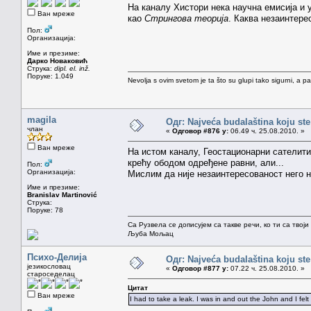
На каналу Хистори нека научна емисија и
Ван мреже
као
Стрингова теорија
. Каква незаинтере
Пол:
Организација:
Име и презиме:
Дарко Новаковић
Струка:
dipl. el. inž.
Поруке: 1.049
Nevolja s ovim svetom je ta što su glupi tako sigurni, a 
magila
Одг: Najveća budalaština koju ste
члан
«
Одговор #876 у:
06.49 ч. 25.08.2010. »
Ван мреже
На истом каналу, Геостационарни сателити
крећу ободом одређене равни, али...
Пол:
Организација:
Мислим да није незаинтересованост него н
Име и презиме:
Branislav Martinović
Струка:
Поруке: 78
Са Рузвела се дописујем са такве речи, ко ти са твој
Љуба Мољац
Психо-Делија
Одг: Najveća budalaština koju ste
језикословац
«
Одговор #877 у:
07.22 ч. 25.08.2010. »
староседелац
Цитат
Ван мреже
I had to take a leak. I was in and out the John and I fel