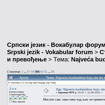
Српски језик - Вокабулар фору
Srpski jezik - Vokabular forum
>
С
и превођење
> Тема:
Najveća bud
Странице:
1
...
57
58
[
59
]
60
61
...
65
Аутор
Тема: Najveća budalaština koju ste do
0 чланова и 2 гостију прегледају ову тему.
J o e
Одг: Najveća budalaština koju ste
језикословац
«
Одговор #870 у:
23.41 ч. 12.06.2010. »
староседелац
Мислио сам: како нико код њих не примети
Ван мреже