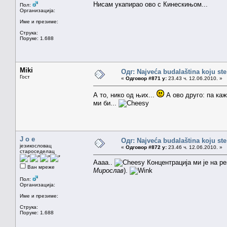
Нисам укапирао ово с Кинескињом...
Пол:
Организација:
Име и презиме:
Струка:
Поруке: 1.688
Miki
Одг: Najveća budalaština koju ste
Гост
«
Одговор #871 у:
23.43 ч. 12.06.2010. »
А то, нико од њих...
А ово друго: па каж
ми би...
J o e
Одг: Najveća budalaština koju ste
језикословац
«
Одговор #872 у:
23.46 ч. 12.06.2010. »
староседелац
Аааа..
Концентрација ми је на р
Ван мреже
Мирослав
).
Пол:
Организација:
Име и презиме:
Струка:
Поруке: 1.688