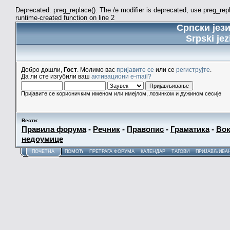
Deprecated: preg_replace(): The /e modifier is deprecated, use preg_re
runtime-created function on line 2
Српски јез
Srpski jez
Добро дошли,
Гост
. Молимо вас
пријавите се
или се
региструјте
.
Да ли сте изгубили ваш
активациони e-mail?
Пријавите се корисничким именом или имејлом, лозинком и дужином сесије
Вести
:
Правила форума
-
Речник
-
Правопис
-
Граматика
-
Вок
недоумице
ПОЧЕТНА
ПОМОЋ
ПРЕТРАГА ФОРУМА
КАЛЕНДАР
ТАГОВИ
ПРИЈАВЉИВА