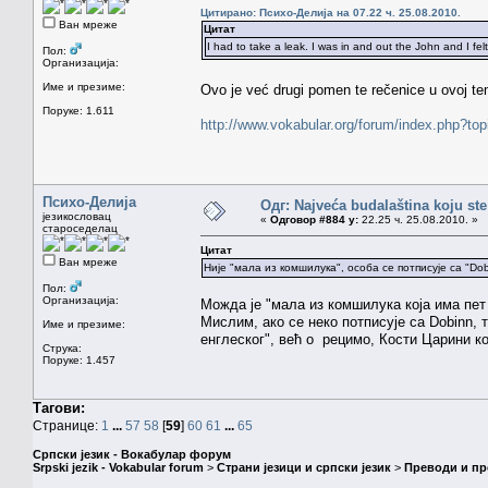
Цитирано: Психо-Делија на 07.22 ч. 25.08.2010.
Ван мреже
Цитат
I had to take a leak. I was in and out the John and I fe
Пол:
Организација:
Име и презиме:
Ovo je već drugi pomen te rečenice u ovoj tem
Поруке: 1.611
http://www.vokabular.org/forum/index.php?
Психо-Делија
Одг: Najveća budalaština koju ste
језикословац
«
Одговор #884 у:
22.25 ч. 25.08.2010. »
староседелац
Цитат
Ван мреже
Није "мала из комшилука", особа се потписује са "Dob
Пол:
Организација:
Можда је "мала из комшилука која има пет 
Мислим, ако се неко потписује са Dobinn, т
Име и презиме:
енглеског", већ о рецимо, Кости Царини ко
Струка:
Поруке: 1.457
Тагови:
Странице:
1
...
57
58
[
59
]
60
61
...
65
Српски језик - Вокабулар форум
Srpski jezik - Vokabular forum
>
Страни језици и српски језик
>
Преводи и п