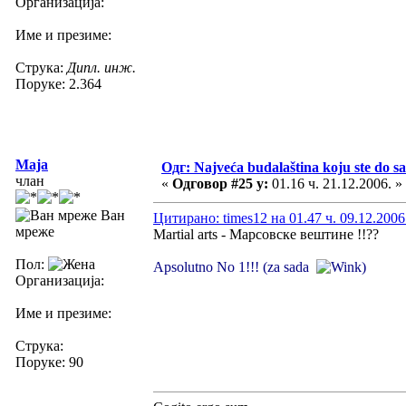
Организација:
Име и презиме:
Струка:
Дипл. инж.
Поруке: 2.364
Maja
Одг: Najveća budalaština koju ste do sa
члан
«
Одговор #25 у:
01.16 ч. 21.12.2006. »
Ван
Цитирано: times12 на 01.47 ч. 09.12.2006
мреже
Martial arts - Марсовске вештине !!??
Пол:
Apsolutno No 1!!! (za sada
)
Организација:
Име и презиме:
Струка:
Поруке: 90