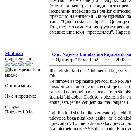
сам твој ТЕЧА Соле"). У тренутку кад је
(опет извињење), а преводилац то превео 
несрећник преводио са нечијег енглеског
преводио на енглески! Да не причамо да
типа: "Quiero estar con tigo" - "Quiero је 
Ето, немамо само ми нестручне преводиоц
омашио шпански "преводилац". Наравно, 
Maduixa
Одг: Najveća budalaština koju ste do sa
староседелац
«
Одговор #19 у:
10.52 ч. 20.12.2006. »
Ван
Ili engleski, koji u suštini, nema blage veze
мреже
Oh...
Te filmove sa top mante prevodi bilo ko. J
Организација:
dušu. Siroma' umro je od sreće što je naišao n
sam vidi na mnogim mestima da ono što piše
Име и презиме:
španski biti dobar. Doduše, s obzirom da je u 
entuzijasti, jer ne verujem da ima Italijana i
Струка:
Поруке: 1.014
Taj film koji si ti kupila, verovatno je nek
titlove sa boga pitaj kog jezika, jer je očigl
"prevodio". To nije radio nikakav prevodilac
Na Internetu može SVE da se nađe. Filmovi, s