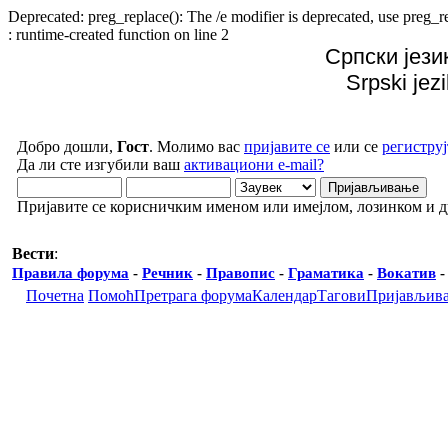
Deprecated: preg_replace(): The /e modifier is deprecated, use preg
: runtime-created function on line 2
Српски јези
Srpski jez
Добро дошли,
Гост
. Молимо вас
пријавите се
или се
региструј
Да ли сте изгубили ваш
активациони e-mail?
Пријавите се корисничким именом или имејлом, лозинком и 
Вести
:
Правила форума
-
Речник
-
Правопис
-
Граматика
-
Вокатив
Почетна
Помоћ
Претрага форума
Календар
Тагови
Пријављив