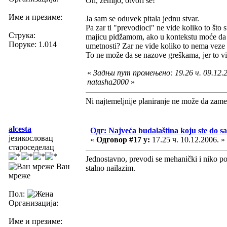
Oh, zemljo, otvori se!
Име и презиме:
Ja sam se oduvek pitala jednu stvar.
Pa zar ti "prevodioci" ne vide koliko to što 
Струка:
majicu pidžamom, ako u kontekstu moće da stoj
Поруке: 1.014
umetnosti? Zar ne vide koliko to nema vez
To ne može da se nazove greškama, jer to više
«
Задњи пут промењено: 19.26 ч. 09.12.2
natasha2000
»
Ni najtemeljnije planiranje ne može da zame
alcesta
Одг: Najveća budalaština koju ste do sa
језикословац
«
Одговор #17 у:
17.25 ч. 10.12.2006. »
староседелац
Jednostavno, prevodi se mehanički i niko poš
Ван
stalno nailazim.
мреже
Пол:
Организација:
Име и презиме: