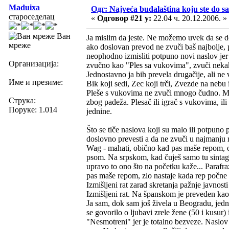
Maduixa
Одг: Najveća budalaština koju ste do sa
староседелац
«
Одговор #21 у:
22.04 ч. 20.12.2006. »
Ван
Ja mislim da jeste. Ne možemo uvek da se do
мреже
ako doslovan prevod ne zvuči baš najbolje, 
neophodno izmisliti potpuno novi naslov jer
Организација:
zvučno kao "Ples sa vukovima", zvuči nekak
Jednostavno ja bih prevela drugačije, ali ne 
Име и презиме:
Bik koji sedi, Zec koji trči, Zvezde na nebu
Pleše s vukovima ne zvuči mnogo čudno. Me
Струка:
zbog padeža. Plesač ili igrač s vukovima, ili
Поруке: 1.014
jednine.
Što se tiče naslova koji su malo ili potpu
doslovno prevesti a da ne zvuči u najmanju 
Wag - mahati, obično kad pas maše repom, on
psom. Na srpskom, kad čuješ samo tu sintagm
upravo to ono što na početku kaže... Parafra
pas maše repom, zlo nastaje kada rep počne 
Izmišljeni rat zarad skretanja pažnje javnost
Izmišljeni rat. Na španskom je preveden kao 
Ja sam, dok sam još živela u Beogradu, jedn
se govorilo o ljubavi zrele žene (50 i kusur
"Nesmotreni" jer je totalno bezveze. Naslov 