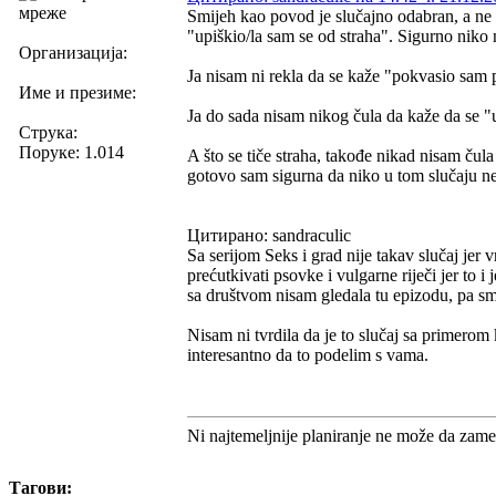
мреже
Smijeh kao povod je slučajno odabran, a ne b
"upiškio/la sam se od straha". Sigurno niko 
Организација:
Ja nisam ni rekla da se kaže "pokvasio sam
Име и презиме:
Ja do sada nisam nikog čula da kaže da se "u
Струка:
Поруке: 1.014
A što se tiče straha, takođe nikad nisam ču
gotovo sam sigurna da niko u tom slučaju n
Цитирано: sandraculic
Sa serijom Seks i grad nije takav slučaj jer v
prećutkivati psovke i vulgarne riječi jer to i
sa društvom nisam gledala tu epizodu, pa smo
Nisam ni tvrdila da je to slučaj sa primerom 
interesantno da to podelim s vama.
Ni najtemeljnije planiranje ne može da zame
Тагови: