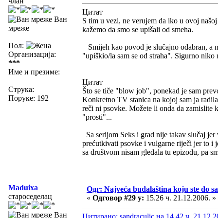
члан
Цитат
Ван
S tim u vezi, ne verujem da iko u ovoj naš
мреже
kažemo da smo se upišali od smeha.
Пол:
Smijeh kao povod je slučajno odabran, a ne b
Организација:
"upiškio/la sam se od straha". Sigurno niko 
***
Име и презиме:
Цитат
Струка:
Što se tiče "blow job", ponekad je sam prev
Поруке: 192
Konkretno TV stanica na kojoj sam ja radila 
reči ni psovke. Možete li onda da zamislite 
"prosti"...
Sa serijom Seks i grad nije takav slučaj jer 
prećutkivati psovke i vulgarne riječi jer to i
sa društvom nisam gledala tu epizodu, pa smo
Maduixa
Одг: Najveća budalaština koju ste do sa
староседелац
«
Одговор #29 у:
15.26 ч. 21.12.2006. »
Ван
Цитирано: sandraculic на 14.42 ч. 21.12.2