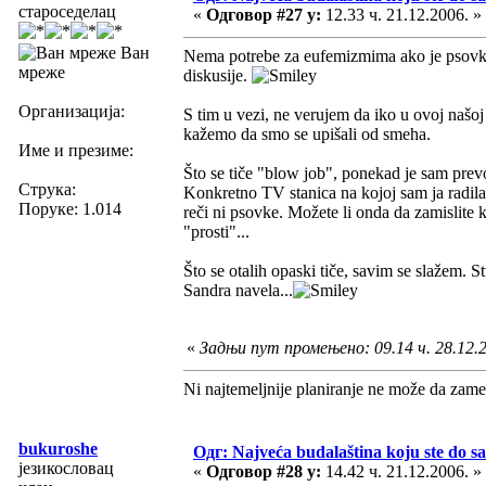
староседелац
«
Одговор #27 у:
12.33 ч. 21.12.2006. »
Ван
Nema potrebe za eufemizmima ako je psovka
мреже
diskusije.
Организација:
S tim u vezi, ne verujem da iko u ovoj naš
kažemo da smo se upišali od smeha.
Име и презиме:
Što se tiče "blow job", ponekad je sam prev
Струка:
Konkretno TV stanica na kojoj sam ja radila 
Поруке: 1.014
reči ni psovke. Možete li onda da zamislite 
"prosti"...
Što se otalih opaski tiče, savim se slažem. S
Sandra navela...
«
Задњи пут промењено: 09.14 ч. 28.12.20
Ni najtemeljnije planiranje ne može da zame
bukuroshe
Одг: Najveća budalaština koju ste do sa
језикословац
«
Одговор #28 у:
14.42 ч. 21.12.2006. »