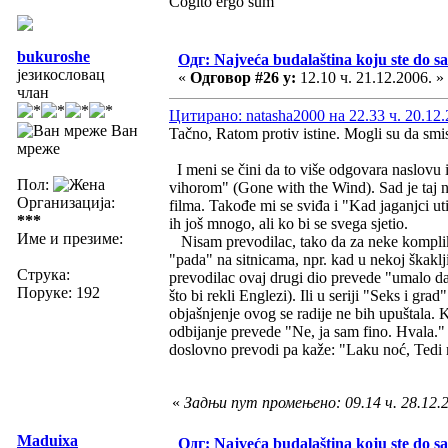
Cogito ergo sum
bukuroshe
Одг: Najveća budalaština koju ste do sa
језикословац
«
Одговор #26 у:
12.10 ч. 21.12.2006. »
члан
Цитирано: natasha2000 на 22.33 ч. 20.12.
Ван
Tačno, Ratom protiv istine. Mogli su da smisle
мреже
I meni se čini da to više odgovara naslovu 
Пол:
vihorom" (Gone with the Wind). Sad je taj nas
Организација:
filma. Takođe mi se sviđa i "Kad jaganjci ut
***
ih još mnogo, ali ko bi se svega sjetio.
Име и презиме:
Nisam prevodilac, tako da za neke kompliko
"pada" na sitnicama, npr. kad u nekoj škaklj
Струка:
prevodilac ovaj drugi dio prevede "umalo 
Поруке: 192
što bi rekli Englezi). Ili u seriji "Seks i 
objašnjenje ovog se radije ne bih upuštala.
odbijanje prevede "Ne, ja sam fino. Hvala."
doslovno prevodi pa kaže: "Laku noć, Tedi me
«
Задњи пут промењено: 09.14 ч. 28.12.20
Maduixa
Одг: Najveća budalaština koju ste do sa