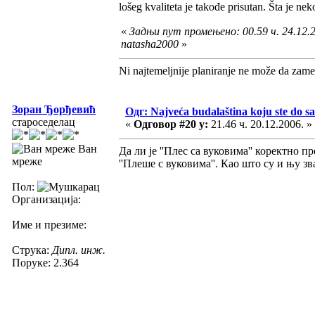
lošeg kvaliteta je takođe prisutan. Šta je nek
«
Задњи пут промењено: 00.59 ч. 24.12.2
natasha2000
»
Ni najtemeljnije planiranje ne može da zame
Зоран Ђорђевић
Одг: Najveća budalaština koju ste do sa
староседелац
«
Одговор #20 у:
21.46 ч. 20.12.2006. »
Ван
Да ли је ''Плес са вуковима'' коректно 
мреже
''Плеше с вуковима''. Као што су и њу зва
Пол:
Организација:
Име и презиме:
Струка:
Дипл. инж.
Поруке: 2.364