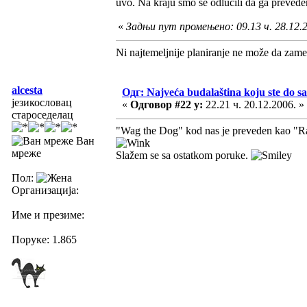
uvo. Na kraju smo se odlučili da ga prevede
«
Задњи пут промењено: 09.13 ч. 28.12.20
Ni najtemeljnije planiranje ne može da zame
alcesta
Одг: Najveća budalaština koju ste do sa
језикословац
«
Одговор #22 у:
22.21 ч. 20.12.2006. »
староседелац
"Wag the Dog" kod nas je preveden kao "Rat
Ван
мреже
Slažem se sa ostatkom poruke.
Пол:
Организација:
Име и презиме:
Поруке: 1.865