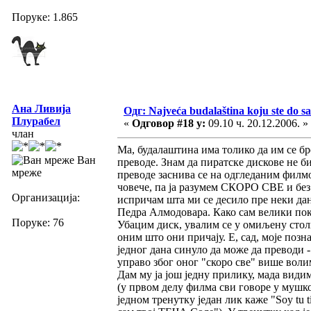
Поруке: 1.865
Ана Ливија
Одг: Najveća budalaština koju ste do sa
Плурабел
«
Одговор #18 у:
09.10 ч. 20.12.2006. »
члан
Ма, будалаштина има толико да им се бро
Ван
преводе. Знам да пиратске дискове не б
мреже
преводе заснива се на одгледаним филм
човече, па ја разумем СКОРО СВЕ и без т
Организација:
испричам шта ми се десило пре неки да
Педра Алмодовара. Како сам велики пок
Поруке: 76
Убацим диск, увалим се у омиљену стол
оним што они причају. Е, сад, моје поз
једног дана синуло да може да преводи - 
управо због оног "скоро све" више воли
Дам му ја још једну прилику, мада види
(у првом делу филма сви говоре у мушко
једном тренутку један лик каже "Soy tu 