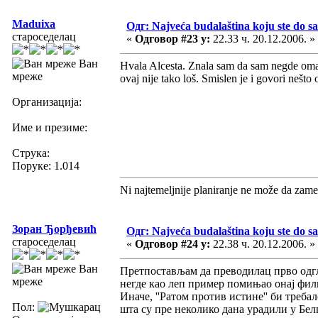
Maduixa
Одг: Najveća budalaština koju ste do sa
староседелац
«
Одговор #23 у:
22.33 ч. 20.12.2006. »
Ван
Hvala Alcesta. Znala sam da sam negde omanul
мреже
ovaj nije tako loš. Smislen je i govori nešto 
Организација:
Име и презиме:
Струка:
Поруке: 1.014
Ni najtemeljnije planiranje ne može da zame
Зоран Ђорђевић
Одг: Najveća budalaština koju ste do sa
староседелац
«
Одговор #24 у:
22.38 ч. 20.12.2006. »
Ван
Претпостављам да преводилац прво одгле
мреже
негде као леп пример помињао онај филм 
Иначе, ''Ратом против истине'' би треб
Пол:
шта су пре неколико дана урадили у Бел