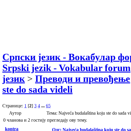
Српски језик - Вокабулар ф
Srpski jezik - Vokabular forum
језик
>
Преводи и превођење
ste do sada videli
Странице:
1
[
2
]
3
4
...
65
Аутор
Тема: Najveća budalaština koju ste do sada
0 чланова и 2 гостију прегледају ову тему.
kontra
Одг: Najveća budalaština koju ste do sa