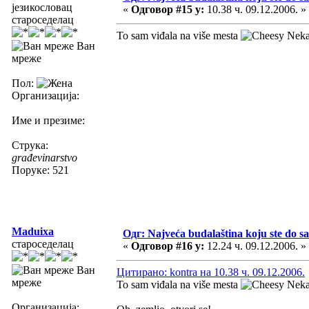
језикословац
«
Одговор #15 у:
10.38 ч. 09.12.2006. »
староседелац
To sam viđala na više mesta
Nekad
Ван
мреже
Пол:
Организација:
Име и презиме:
Струка:
građevinarstvo
Поруке: 521
Maduixa
Одг: Najveća budalaština koju ste do sa
староседелац
«
Одговор #16 у:
12.24 ч. 09.12.2006. »
Ван
Цитирано: kontra на 10.38 ч. 09.12.2006.
мреже
To sam viđala na više mesta
Nekad
Организација: