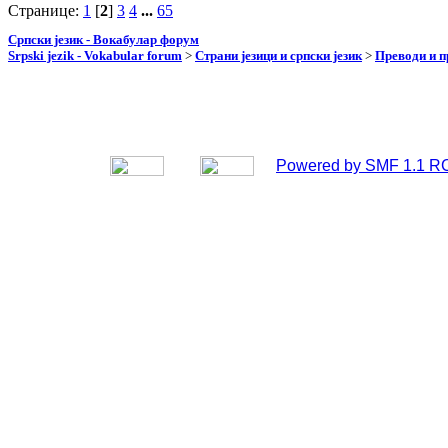
Странице:
1
[
2
]
3
4
...
65
Српски језик - Вокабулар форум
Srpski jezik - Vokabular forum
>
Страни језици и српски језик
>
Преводи и 
Powered by SMF 1.1 R