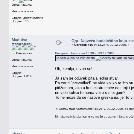
Организација:
Име и презиме:
Струка:
građevinarstvo
Поруке: 521
Maduixa
Одг: Najveća budalaština koju ste
староседелац
«
Одговор #16 у:
12.24 ч. 09.12.2006. »
Ван мреже
Цитирано: kontra на 10.38 ч. 09.12.2006.
To sam viđala na više mesta
Nekada su čak p
Организација:
Име и презиме:
Oh, zemljo, otvori se!
Струка:
Поруке: 1.014
Ja sam se oduvek pitala jednu stvar.
Pa zar ti "prevodioci" ne vide koliko to što s
pidžamom, ako u kontekstu moće da stoji i jedn
ne vide koliko to nema veze s mozgom?
To ne može da se nazove greškama, jer to više
«
Задњи пут промењено: 19.26 ч. 09.12.2006. од na
Ni najtemeljnije planiranje ne može da zameni čistu sreć
alcesta