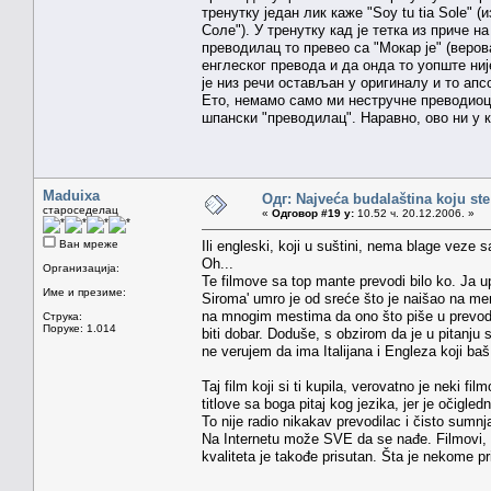
тренутку један лик каже "Soy tu tia Sole"
Соле"). У тренутку кад је тетка из приче н
преводилац то превео са "Мокар је" (верова
енглеског превода и да онда то уопште ниј
је низ речи остављан у оригиналу и то апсол
Ето, немамо само ми нестручне преводиоце
шпански "преводилац". Наравно, ово ни у к
Maduixa
Одг: Najveća budalaština koju ste
староседелац
«
Одговор #19 у:
10.52 ч. 20.12.2006. »
Ван мреже
Ili engleski, koji u suštini, nema blage veze
Oh...
Организација:
Te filmove sa top mante prevodi bilo ko. Ja
Име и презиме:
Siroma' umro je od sreće što je naišao na mene
na mnogim mestima da ono što piše u prevod
Струка:
Поруке: 1.014
biti dobar. Doduše, s obzirom da je u pitanju sa
ne verujem da ima Italijana i Engleza koji baš
Taj film koji si ti kupila, verovatno je neki 
titlove sa boga pitaj kog jezika, jer je očigle
To nije radio nikakav prevodilac i čisto sumn
Na Internetu može SVE da se nađe. Filmovi, su
kvaliteta je takođe prisutan. Šta je nekome pri