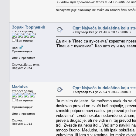
«
Задњи пут промењено: 00.59 ч. 24.12.2006. од na
Ni najtemeljnije planiranje ne može da zameni čistu sreć
Зоран Ђорђевић
Одг: Najveća budalaština koju ste
староседелац
«
Одговор #20 у:
21.46 ч. 20.12.2006. »
Ван мреже
Да ли је ''Плес са вуковима'' коректно пр
''Плеше с вуковима''. Као што су и њу звали 
Пол:
Организација:
Име и презиме:
Струка:
Дипл. инж.
Поруке: 2.364
Maduixa
Одг: Najveća budalaština koju ste
староседелац
«
Одговор #21 у:
22.04 ч. 20.12.2006. »
Ван мреже
Ja mislim da jeste. Ne možemo uvek da se dos
doslovan prevod ne zvuči baš najbolje, prevo
Организација:
izmisliti potpuno novi naslov jer prevod jedn
Име и презиме:
vukovima", zvuči nekako nedovršeno. Znam, r
prevela drugačije, ali ne vidim ni taj prevod l
Струка:
Поруке: 1.014
trči, Zvezde na nebu itd... Već smo navikli 
mnogo čudno. Međutim, ja bih ipak pokušala d
vukovima, ili Igra s vukovima, jer može dvostr