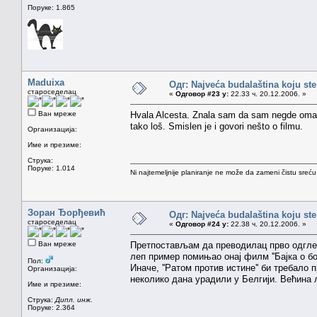
Поруке: 1.865
Maduixa
Одг: Najveća budalaština koju ste
староседелац
«
Одговор #23 у:
22.33 ч. 20.12.2006. »
Ван мреже
Hvala Alcesta. Znala sam da sam negde omanula
tako loš. Smislen je i govori nešto o filmu.
Организација:
Име и презиме:
Струка:
Поруке: 1.014
Ni najtemeljnije planiranje ne može da zameni čistu sreć
Зоран Ђорђевић
Одг: Najveća budalaština koju ste
староседелац
«
Одговор #24 у:
22.38 ч. 20.12.2006. »
Ван мреже
Претпостављам да преводилац прво одглед
леп пример помињао онај филм ''Бајка о бок
Пол:
Иначе, ''Ратом против истине'' би требал
Организација:
неколико дана урадили у Белгији. Већина
Име и презиме:
Струка:
Дипл. инж.
Поруке: 2.364