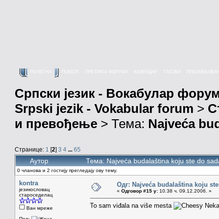
ПОЧЕТНА
ПОМОЋ
ПРЕТРАГА ФОРУМА
КАЛЕНДАР
ТАГОВИ
ПРИЈАВЉИВА
Српски језик - Вокабулар фору
Srpski jezik - Vokabular forum
>
С
и превођење
> Тема:
Najveća bud
Странице:
1
[
2
]
3
4
...
65
Аутор
Тема: Najveća budalaština koju ste do sa
0 чланова и 2 гостију прегледају ову тему.
kontra
Одг: Najveća budalaština koju ste
језикословац
«
Одговор #15 у:
10.38 ч. 09.12.2006. »
староседелац
To sam viđala na više mesta
Nekad
Ван мреже
Пол: