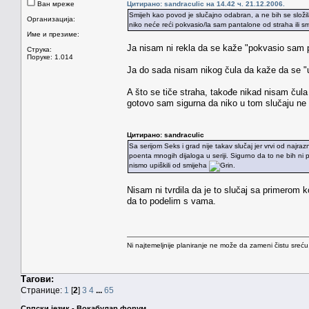
Ван мреже
Цитирано: sandraculic на 14.42 ч. 21.12.2006.
Smijeh kao povod je slučajno odabran, a ne bih se složila
Организација:
niko neće reći pokvasio/la sam pantalone od straha ili sm
Име и презиме:
Ja nisam ni rekla da se kaže "pokvasio sam
Струка:
Поруке: 1.014
Ja do sada nisam nikog čula da kaže da se "up
A što se tiče straha, takođe nikad nisam čul
gotovo sam sigurna da niko u tom slučaju ne
Цитирано: sandraculic
Sa serijom Seks i grad nije takav slučaj jer vrvi od najrazno
poenta mnogih dijaloga u seriji. Sigurno da to ne bih ni 
nismo upiškili od smijeha
.
Nisam ni tvrdila da je to slučaj sa primerom k
da to podelim s vama.
Ni najtemeljnije planiranje ne može da zameni čistu sreć
Тагови:
Странице:
1
[
2
]
3
4
...
65
Српски језик - Вокабулар форум