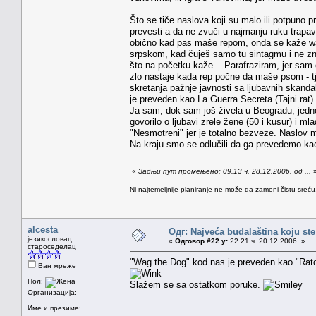
Što se tiče naslova koji su malo ili potpuno
prevesti a da ne zvuči u najmanju ruku trapa
obično kad pas maše repom, onda se kaže wag
srpskom, kad čuješ samo tu sintagmu i ne zna
što na početku kaže... Parafraziram, jer sam
zlo nastaje kada rep počne da maše psom - tj.
skretanja pažnje javnosti sa ljubavnih skanda
je preveden kao La Guerra Secreta (Tajni rat) 
Ja sam, dok sam još živela u Beogradu, jedno
govorilo o ljubavi zrele žene (50 i kusur) i 
"Nesmotreni" jer je totalno bezveze. Naslov m
Na kraju smo se odlučili da ga prevedemo kao 
«
Задњи пут промењено: 09.13 ч. 28.12.2006. од ..,
Ni najtemeljnije planiranje ne može da zameni čistu sreć
alcesta
Одг: Najveća budalaština koju ste
језикословац
«
Одговор #22 у:
22.21 ч. 20.12.2006. »
староседелац
"Wag the Dog" kod nas je preveden kao "Rato
Ван мреже
Пол:
Slažem se sa ostatkom poruke.
Организација:
Име и презиме: