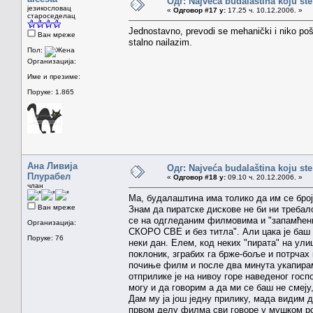
Одг: Najveća budalaština koju ste
језикословац
«
Одговор #17 у:
17.25 ч. 10.12.2006. »
староседелац
Jednostavno, prevodi se mehanički i niko pošt
Ван мреже
stalno nailazim.
Пол:
Организација:
Име и презиме:
Поруке: 1.865
Ана Ливија
Одг: Najveća budalaština koju ste
Плурабел
«
Одговор #18 у:
09.10 ч. 20.12.2006. »
члан
Ма, будалаштина има толико да им се броја
Ван мреже
Знам да пиратске дискове не би ни требал
се на одгледаним филмовима и "запамћеним
Организација:
СКОРО СВЕ и без титла". Али цака је баш 
Поруке: 76
неки дан. Елем, код неких "пирата" на ул
поклоник, зграбих га брже-боље и потрчах
почиње филм и после два минута укапирам 
отприлике је на нивоу горе наведеног госп
могу и да говорим а да ми се баш не смеју
Дам му ја још једну прилику, мада видим д
првом делу филма сви говоре у мушком род