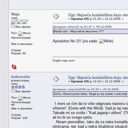
Maja
Одг: Najveća budalaština koju ste
члан
«
Одговор #25 у:
01.16 ч. 21.12.2006. »
Ван мреже
Цитирано: times12 на 01.47 ч. 09.12.2006.
Martial arts - Марсовске вештине !!??
Пол:
Организација:
Apsolutno No 1!!! (za sada
)
Име и презиме:
Струка:
Поруке: 90
Cogito ergo sum
bukuroshe
Одг: Najveća budalaština koju ste
језикословац
«
Одговор #26 у:
12.10 ч. 21.12.2006. »
члан
Цитирано: natasha2000 на 22.33 ч. 20.12.2006.
Ван мреже
Tačno, Ratom protiv istine. Mogli su da smisle i neki bolji n
Пол:
Организација:
I meni se čini da to više odgovara naslovu iz
***
vihorom" (Gone with the Wind). Sad je taj naslo
Име и презиме:
Takođe mi se sviđa i "Kad jaganjci utihnu" (T
Струка:
ali ko bi se svega sjetio.
Поруке: 192
Nisam prevodilac, tako da za neke komplikov
sitnicama, npr. kad u nekoj škakljivoj situaci