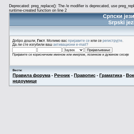
Deprecated: preg_replace(): The /e modifier is deprecated, use preg_re
runtime-created function on line 2
Српски јез
Srpski jez
Добро дошли,
Гост
. Молимо вас
пријавите се
или се
региструјте
.
Да ли сте изгубили ваш
активациони e-mail?
Пријавите се корисничким именом или имејлом, лозинком и дужином сесије
Вести
:
Правила форума
-
Речник
-
Правопис
-
Граматика
-
Вок
недоумице