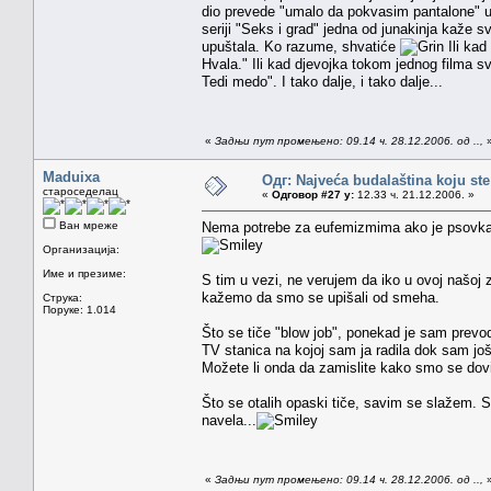
dio prevede "umalo da pokvasim pantalone" um
seriji "Seks i grad" jedna od junakinja kaže 
upuštala. Ko razume, shvatiće
Ili kad
Hvala." Ili kad djevojka tokom jednog filma 
Tedi medo". I tako dalje, i tako dalje...
«
Задњи пут промењено: 09.14 ч. 28.12.2006. од ..,
Maduixa
Одг: Najveća budalaština koju ste
староседелац
«
Одговор #27 у:
12.33 ч. 21.12.2006. »
Ван мреже
Nema potrebe za eufemizmima ako je psovka t
Организација:
Име и презиме:
S tim u vezi, ne verujem da iko u ovoj našo
kažemo da smo se upišali od smeha.
Струка:
Поруке: 1.014
Što se tiče "blow job", ponekad je sam prevo
TV stanica na kojoj sam ja radila dok sam još 
Možete li onda da zamislite kako smo se dovija
Što se otalih opaski tiče, savim se slažem. S
navela...
«
Задњи пут промењено: 09.14 ч. 28.12.2006. од ..,