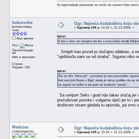
Ni najtemeljnije planiranje ne može da zameni čistu sreć
bukuroshe
Одг: Najveća budalaština koju ste
језикословац
«
Одговор #28 у:
14.42 ч. 21.12.2006. »
члан
Цитат
Ван мреже
S tim u vezi, ne verujem da iko u ovoj našoj zemlji Sr
Пол:
Организација:
Smijeh kao povod je slučajno odabran, a ne b
***
"upiškio/la sam se od straha". Sigurno niko n
Име и презиме:
Струка:
Поруке: 192
Цитат
Što se tiče "blow job", ponekad je sam prevodilac ograni
dok sam još živela u Bgd, imala je takvu politiku da se ni
ne izgubi na težini a da ipak ne budemo "prosti"...
Sa serijom Seks i grad nije takav slučaj jer vr
prećutkivati psovke i vulgarne riječi jer to i j
društvom nisam gledala tu epizodu, pa smo se
Maduixa
Одг: Najveća budalaština koju ste
староседелац
«
Одговор #29 у:
15.26 ч. 21.12.2006. »