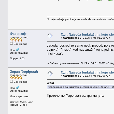
Ni najtemeljnije planiranje ne može da zameni čistu sreć
Фаренхајт
Одг: Najveća budalaština koju ste
староседелац
«
Одговор #62 у:
21.25 ч. 06.01.2007. »
Ван мреже
Jagoda, posredi je samo neuk prevod, po sve
vojnika". "Trupa" kod nas znači "vojna jedinic
Пол:
Организација:
ili cirkusa".
Поруке: 803
«
Задњи пут промењено: 21.29 ч. 06.01.2007. од Фа
Зоран Ђорђевић
Одг: Najveća budalaština koju ste
староседелац
«
Одговор #63 у:
21.33 ч. 06.01.2007. »
Ван мреже
Цитат
Nisam sigurna da razumem o čemu govorite, Zorane... Da 
Пол:
Организација:
Претече ме Фаренхајт за три минута.
Име и презиме:
Струка:
Дипл. инж.
Поруке: 2.364