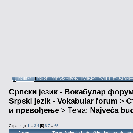
ПОЧЕТНА
ПОМОЋ
ПРЕТРАГА ФОРУМА
КАЛЕНДАР
ТАГОВИ
ПРИЈАВЉИВА
Српски језик - Вокабулар фору
Srpski jezik - Vokabular forum
>
С
и превођење
> Тема:
Najveća bud
Странице:
1
...
3
4
[
5
]
6
7
...
65
Аутор
Тема: Najveća budalaština koju ste do sa