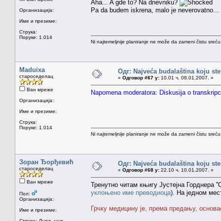
Aha... A gde to? Na dnevniku?
Pa da budem iskrena, malo je neverovatno..
Организација:
Име и презиме:
Струка:
Поруке: 1.014
Ni najtemeljnije planiranje ne može da zameni čistu sreć
Maduixa
Одг: Najveća budalaština koju ste
староседелац
«
Одговор #67 у:
10.01 ч. 08.01.2007. »
Ван мреже
Napomena moderatora: Diskusija o transkripci
Организација:
Име и презиме:
Струка:
Поруке: 1.014
Ni najtemeljnije planiranje ne može da zameni čistu sreć
Зоран Ђорђевић
Одг: Najveća budalaština koju ste
староседелац
«
Одговор #68 у:
22.10 ч. 10.01.2007. »
Ван мреже
Тренутно читам књигу Јустејна Горднера ''
уклоњено име преводиоца
).
На једном мест
Пол:
Организација:
Грчку медицину је, према предању, основао
Име и презиме:
Струка:
Дипл. инж.