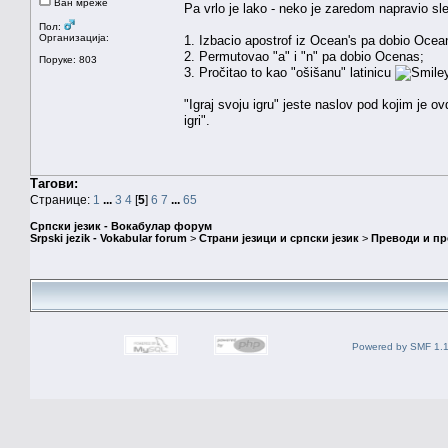
Ван мреже
Pa vrlo je lako - neko je zaredom napravio sl
Пол:
Организација:
1. Izbacio apostrof iz Ocean's pa dobio Ocea
2. Permutovao "a" i "n" pa dobio Ocenas;
Поруке: 803
3. Pročitao to kao "ošišanu" latinicu
"Igraj svoju igru" jeste naslov pod kojim je 
igri".
Тагови:
Странице:
1
...
3
4
[
5
]
6
7
...
65
Српски језик - Вокабулар форум
Srpski jezik - Vokabular forum
>
Страни језици и српски језик
>
Преводи и п
Powered by SMF 1.