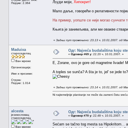
Људи моји,
Хипокрит!
Поруке: 2.364
Мало даље, говорећи о релативности појма
На пример, уопште се није могао сунчати т
Књига је занимљива, али ми овакве ствар
«
Задњи пут промењено: 23.13 ч. 10.01.2007. од Ma
Maduixa
Одг: Najveća budalaština koju ste
староседелац
«
Одговор #69 у:
22.20 ч. 10.01.2007. »
Ван мреже
E, Zorane, ovo je gore od magnetne livade! Ma
Организација:
A toples se sunča? A šta je to, jel' se jede to
Име и презиме:
Струка:
Поруке: 1.014
«
Задњи пут промењено: 23.14 ч. 10.01.2007. од Ma
Ni najtemeljnije planiranje ne može da zameni čistu sreć
alcesta
Одг: Najveća budalaština koju ste
језикословац
«
Одговор #70 у:
22.48 ч. 10.01.2007. »
староседелац
Sećam se tačno tog mesta sa Hipokritom... al
Ван мреже