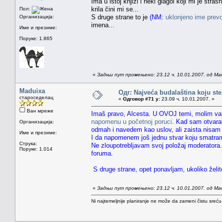
Ima u istoj knjizi i neki glagol koji mi je str
krila čini mi se...
Пол:
S druge strane to je
(NM:
uklonjeno ime prev
Организација:
imena...
Име и презиме:
Поруке: 1.865
«
Задњи пут промењено: 23.12 ч. 10.01.2007. од Ma
Maduixa
Одг: Najveća budalaština koju ste
староседелац
«
Одговор #71 у:
23.09 ч. 10.01.2007. »
Ван мреже
Imaš pravo, Alcesta. U OVOJ temi, molim vas
napomenu u početnoj poruci
. Kad sam otvaral
Организација:
odmah i navedem kao uslov, ali zaista nisam 
Име и презиме:
I da napomenem još jednu stvar koju smatram
Струка:
Ne zloupotrebljavam svoj položaj moderatora. I
Поруке: 1.014
foruma.
S druge strane, opet ponavljam, ukoliko želi
«
Задњи пут промењено: 23.12 ч. 10.01.2007. од Ma
Ni najtemeljnije planiranje ne može da zameni čistu sreć