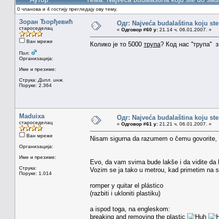
0 чланова и 4 гостију прегледају ову тему.
Зоран Ђорђевић
Одг: Najveća budalaština koju ste
староседелац
«
Одговор #60 у:
21.14 ч. 06.01.2007. »
Ван мреже
Колико је то 5000
трупа
? Код нас ''трупа''
Пол:
Организација:
Име и презиме:
Струка:
Дипл. инж.
Поруке: 2.364
Maduixa
Одг: Najveća budalaština koju ste
староседелац
«
Одговор #61 у:
21.21 ч. 06.01.2007. »
Ван мреже
Nisam sigurna da razumem o čemu govorite, Zo
Организација:
Име и презиме:
Evo, da vam svima bude lakše i da vidite da 
Струка:
Vozim se ja tako u metrou, kad primetim na stak
Поруке: 1.014
romper y quitar el plástico
(razbiti i ukloniti plastiku)
a ispod toga, na engleskom:
breaking and removing the plastic