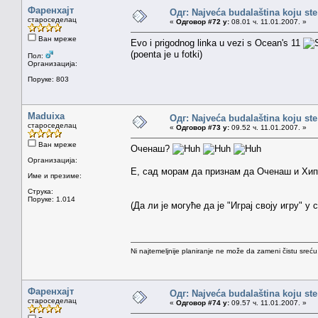
Фаренхајт
Одг: Najveća budalaština koju ste
староседелац
«
Одговор #72 у:
08.01 ч. 11.01.2007. »
Ван мреже
Evo i prigodnog linka u vezi s Ocean's 11
(poenta je u fotki)
Пол:
Организација:
Поруке: 803
Maduixa
Одг: Najveća budalaština koju ste
староседелац
«
Одговор #73 у:
09.52 ч. 11.01.2007. »
Ван мреже
Oченаш?
Организација:
Е, сад морам да признам да Оченаш и Хипо
Име и презиме:
Струка:
Поруке: 1.014
(Да ли је могуће да је "Играј своју игру" у
Ni najtemeljnije planiranje ne može da zameni čistu sreć
Фаренхајт
Одг: Najveća budalaština koju ste
староседелац
«
Одговор #74 у:
09.57 ч. 11.01.2007. »