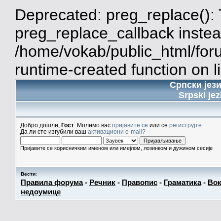
Deprecated: preg_replace(): 
preg_replace_callback instea
/home/vokab/public_html/for
runtime-created function on l
Српски јез
Srpski jez
Добро дошли,
Гост
. Молимо вас
пријавите се
или се
региструјте
.
Да ли сте изгубили ваш
активациони e-mail?
Пријавите се корисничким именом или имејлом, лозинком и дужином сесије
Вести
:
Правила форума
-
Речник
-
Правопис
-
Граматика
-
Вок
недоумице