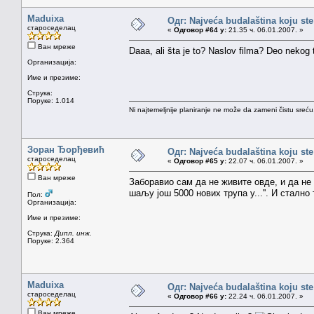
Maduixa
Одг: Najveća budalaština koju ste
староседелац
«
Одговор #64 у:
21.35 ч. 06.01.2007. »
Ван мреже
Daaa, ali šta je to? Naslov filma? Deo nekog 
Организација:
Име и презиме:
Струка:
Поруке: 1.014
Ni najtemeljnije planiranje ne može da zameni čistu sreć
Зоран Ђорђевић
Одг: Najveća budalaština koju ste
староседелац
«
Одговор #65 у:
22.07 ч. 06.01.2007. »
Ван мреже
Заборавио сам да не живите овде, и да не 
шаљу још 5000 нових трупа у...''. И стално
Пол:
Организација:
Име и презиме:
Струка:
Дипл. инж.
Поруке: 2.364
Maduixa
Одг: Najveća budalaština koju ste
староседелац
«
Одговор #66 у:
22.24 ч. 06.01.2007. »
Ван мреже