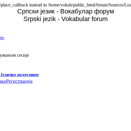
replace_callback instead in /home/vokab/public_html/forum/Sources/Loa
Српски језик - Вокабулар форум
Srpski jezik - Vokabular forum
те
.
дужином сесије
-
Језичке недоумице
ање
Регистрација