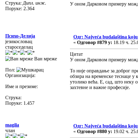
Струка:
Дипл. инж.
У оном Дарковом примеру можда 
Поруке: 2.364
Психо-Делија
Одг: Najveća budalaština koju 
језикословац
«
Одговор #879 у:
18.19 ч. 25.
староседелац
Цитат
Ван мреже
У оном Дарковом примеру можда 
Пол:
То није оправдање за доброг пре
Организација:
обзира на временске теснаце у 
утолико већа. Е, сад, што неку 
Име и презиме:
захтевне и важне професије.
Струка:
Поруке: 1.457
magila
Одг: Najveća budalaština koju 
члан
«
Одговор #880 у:
19.02 ч. 25.