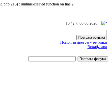
d.php(216) : runtime-created function on line 2
10.42 ч. 08.08.2026.
Помоћ за претрагу речника
Вокабулара