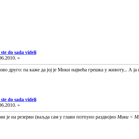
ste do sada videli
06.2010. »
ово друго: па каже да јој је Мики највећа грешка у животу... А ја
ste do sada videli
06.2010. »
и је на резерви (ваљда сам у глави потпуно раздвојио
Мики < Mi