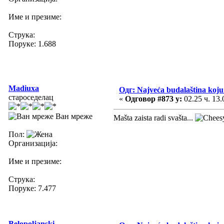
Име и презиме:
Струка:
Поруке: 1.688
Madiuxa
Одг: Najveća budalaština koju 
староседелац
«
Одговор #873 у:
02.25 ч. 13.
Ван мреже
Mašta zaista radi svašta...
Пол:
Организација:
Име и презиме:
Струка:
Поруке: 7.477
Belopoljanski