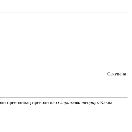
Сачувана
врли преводилац преводи као
Стрингова теорија
. Каква