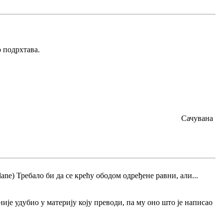
о подрхтава.
Сачувана
e) Требало би да се крећу ободом одређене равни, али...
ије удубио у материју коју преводи, па му оно што је написао