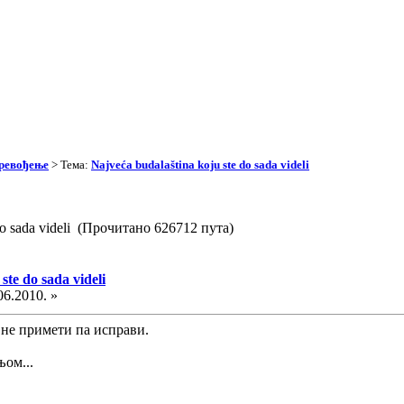
превођење
> Тема:
Najveća budalaština koju ste do sada videli
 do sada videli (Прочитано 626712 пута)
ste do sada videli
06.2010. »
 не примети па исправи.
ом...