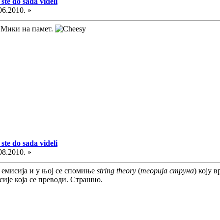
ste do sada videli
06.2010. »
 Мики на памет.
ste do sada videli
08.2010. »
 емисија и у њој се спомиње
string theory
(
теорија струна
) коју 
сије која се преводи. Страшно.