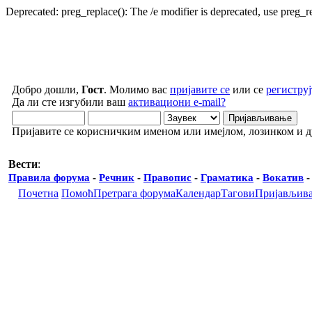
Deprecated: preg_replace(): The /e modifier is deprecated, use preg_
Добро дошли,
Гост
. Молимо вас
пријавите се
или се
региструј
Да ли сте изгубили ваш
активациони e-mail?
Пријавите се корисничким именом или имејлом, лозинком и 
Вести
:
Правила форума
-
Речник
-
Правопис
-
Граматика
-
Вокатив
Почетна
Помоћ
Претрага форума
Календар
Тагови
Пријављив