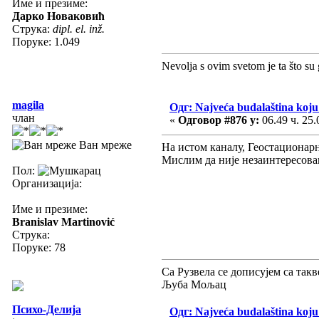
Име и презиме:
Дарко Новаковић
Струка:
dipl. el. inž.
Поруке: 1.049
Nevolja s ovim svetom je ta što su 
magila
Одг: Najveća budalaština koju 
члан
«
Одговор #876 у:
06.49 ч. 25.
Ван мреже
На истом каналу, Геостационарн
Мислим да није незаинтересова
Пол:
Организација:
Име и презиме:
Branislav Martinović
Струка:
Поруке: 78
Са Рузвела се дописујем са такв
Љуба Мољац
Психо-Делија
Одг: Najveća budalaština koju 