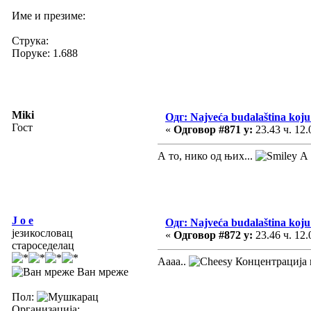
Име и презиме:
Струка:
Поруке: 1.688
Miki
Одг: Najveća budalaština koju 
Гост
«
Одговор #871 у:
23.43 ч. 12.
А то, нико од њих...
А 
J o e
Одг: Najveća budalaština koju 
језикословац
«
Одговор #872 у:
23.46 ч. 12.
староседелац
Аааа..
Концентрација м
Ван мреже
Пол:
Организација: