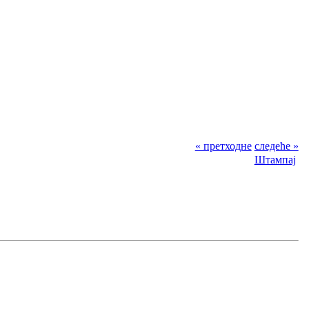
« претходне
следеће »
Штампај