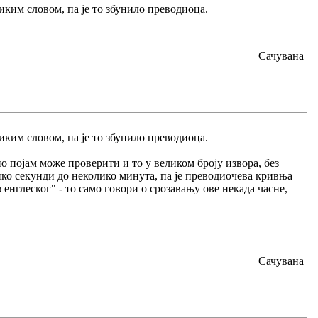
иким словом, па је то збунило преводиоца.
Сачувана
иким словом, па је то збунило преводиоца.
но појам може проверити и то у великом броју извора, без
лико секунди до неколико минута, па је преводиочева кривња
енглеског" - то само говори о срозавању ове некада часне,
Сачувана