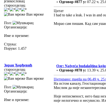
језикословац
«
Одговор #877 у:
07.22 ч. 25.
староседелац
Цитат
Ван мреже
I had to take a leak. I was in and o
Пол:
Морао сам пишам. Кад сам ушао 
Организација:
Име и презиме:
Струка:
Поруке: 1.457
Зоран Ђорђевић
Одг: Najveća budalaština koju 
староседелац
«
Одговор #878 у:
13.39 ч. 25.
Ван мреже
Цитирано: magila на 06.49 ч. 25.
На истом каналу, Геостационарн
Пол:
Мислим да није незаинтересова
Организација:
Није неписменост, него баш нез
Име и презиме:
није нелогично и несувисло. Ил