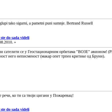
glupi tako sigurni, a pametni puni sumnje. Bertrand Russell
ste do sada videli
08.2010. »
и сателити се у Геостационарним орбитама "ВОЗЕ" авионом! (Plan
ност него неписменост (макар опет трпео критике од Бруни).
е речи, ко ти са твоји цигани у Пожаревац!
ste do sada videli