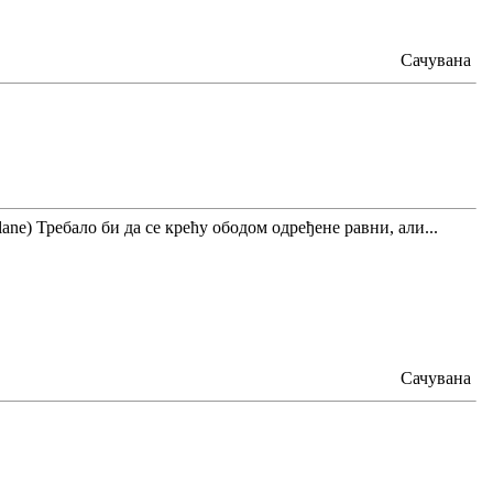
Сачувана
e) Требало би да се крећу ободом одређене равни, али...
Сачувана