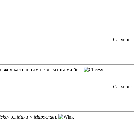
Сачувана
 кажем како ни сам не знам шта ми би...
Сачувана
ckey
од
Мики < Мирослав
).