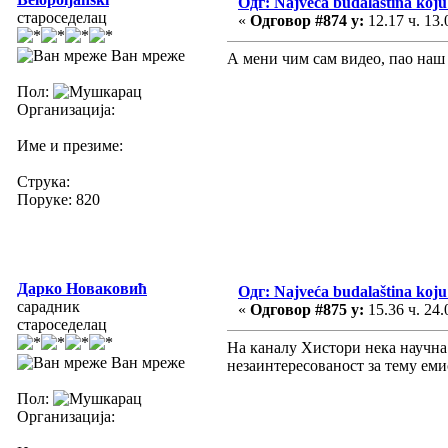
Одг: Najveća budalaština koju 
староседелац
«
Одговор #874 у:
12.17 ч. 13.
Ван мреже
А мени чим сам видео, пао наш
Пол:
Организација:
Име и презиме:
Струка:
Поруке: 820
Дарко Новаковић
Одг: Najveća budalaština koju 
сарадник
«
Одговор #875 у:
15.36 ч. 24.
староседелац
На каналу Хистори нека научна
Ван мреже
незаинтересованост за тему еми
Пол:
Организација: