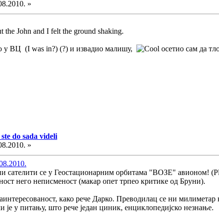
08.2010. »
ut the John and I felt the ground shaking.
у ВЦ (I was in?) (?) и извадио малишу,
осетио сам да тл
ste do sada videli
08.2010. »
08.2010.
и сателити се у Геостационарним орбитама "ВОЗЕ" авионом! (Plan
ност него неписменост (макар опет трпео критике од Бруни).
аинтересованост, како рече Дарко. Преводилац се ни милиметар н
и је у питању, што рече један циник, енциклопедијско незнање.