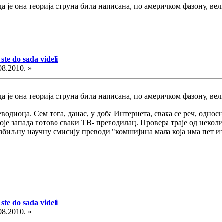
је она теорија струна била написана, по америчком фазону, вел
ste do sada videli
08.2010. »
је она теорија струна била написана, по америчком фазону, вел
водиоца. Сем тога, данас, у доба Интернета, свака се реч, однос
које запада готово сваки ТВ- преводилац. Провера траје од неко
озбиљну научну емисију преводи "комшијина мала која има пет из 
ste do sada videli
08.2010. »