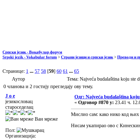
Српски језик - Вокабулар форум
Srpski jezik - Vokabular forum
>
Страни језици и српски језик
>
Преводи и 
Странице:
1
...
57
58
[
59
]
60
61
...
65
Аутор
Тема: Najveća budalaština koju ste
0 чланова и 2 гостију прегледају ову тему.
J o e
Одг: Najveća budalaština koju 
језикословац
«
Одговор #870 у:
23.41 ч. 12.
староседелац
Мислио сам: како нико код њих
Ван мреже
Нисам укапирао ово с Кинескињ
Пол:
Организација: