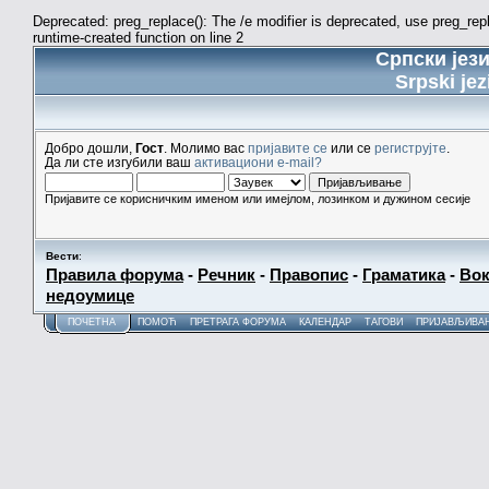
Deprecated: preg_replace(): The /e modifier is deprecated, use preg_re
runtime-created function on line 2
Српски јез
Srpski jez
Добро дошли,
Гост
. Молимо вас
пријавите се
или се
региструјте
.
Да ли сте изгубили ваш
активациони e-mail?
Пријавите се корисничким именом или имејлом, лозинком и дужином сесије
Вести
:
Правила форума
-
Речник
-
Правопис
-
Граматика
-
Вок
недоумице
ПОЧЕТНА
ПОМОЋ
ПРЕТРАГА ФОРУМА
КАЛЕНДАР
ТАГОВИ
ПРИЈАВЉИВА