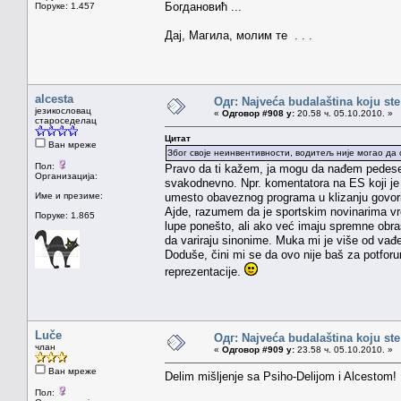
Богдановић ...
Поруке: 1.457
Дај, Магила, молим те . . .
alcesta
Одг: Najveća budalaština koju ste
језикословац
«
Одговор #908 у:
20.58 ч. 05.10.2010. »
староседелац
Цитат
Ван мреже
Због своје неинвентивности, водитељ није могао да
Пол:
Pravo da ti kažem, ja mogu da nađem pedeseta
Организација:
svakodnevno. Npr. komentatora na ES koji je 
Име и презиме:
umesto obaveznog programa u klizanju govor
Ajde, razumem da je sportskim novinarima vr
Поруке: 1.865
lupe ponešto, ali ako već imaju spremne obr
da variraju sinonime. Muka mi je više od vađe
Doduše, čini mi se da ovo nije baš za potforu
reprezentacije.
Luče
Одг: Najveća budalaština koju ste
члан
«
Одговор #909 у:
23.58 ч. 05.10.2010. »
Ван мреже
Delim mišljenje sa Psiho-Delijom i Alcestom!
Пол: