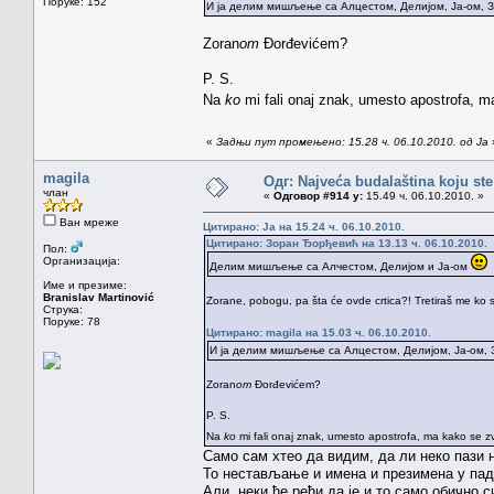
Поруке: 152
И ја делим мишљење са Алцестом, Делијом, Ја-ом,
Zoran
om
Đorđevićem?
P. S.
Na
ko
mi fali onaj znak, umesto apostrofa, m
«
Задњи пут промењено: 15.28 ч. 06.10.2010. од Ja
magila
Одг: Najveća budalaština koju ste
члан
«
Одговор #914 у:
15.49 ч. 06.10.2010. »
Ван мреже
Цитирано: Ja на 15.24 ч. 06.10.2010.
Цитирано: Зоран Ђорђевић на 13.13 ч. 06.10.2010.
Пол:
Организација:
Делим мишљење са Алчестом, Делијом и Ја-ом
Име и презиме:
Branislav Martinović
Zorane, pobogu, pa šta će ovde crtica?! Tretiraš me ko
Струка:
Поруке: 78
Цитирано: magila на 15.03 ч. 06.10.2010.
И ја делим мишљење са Алцестом, Делијом, Ја-ом,
Zoran
om
Đorđevićem?
P. S.
Na
ko
mi fali onaj znak, umesto apostrofa, ma kako se zv
Само сам хтео да видим, да ли неко пази н
То нестављање и имена и презимена у паде
Али, неки ће рећи да је и то само обично 