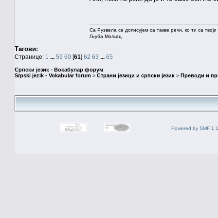
Са Рузвела се дописујем са такве речи, ко ти са твој
Љуба Мољац
Тагови:
Странице:
1
...
59
60
[
61
]
62
63
...
65
Српски језик - Вокабулар форум
Srpski jezik - Vokabular forum
>
Страни језици и српски језик
>
Преводи и п
Powered by SMF 1.