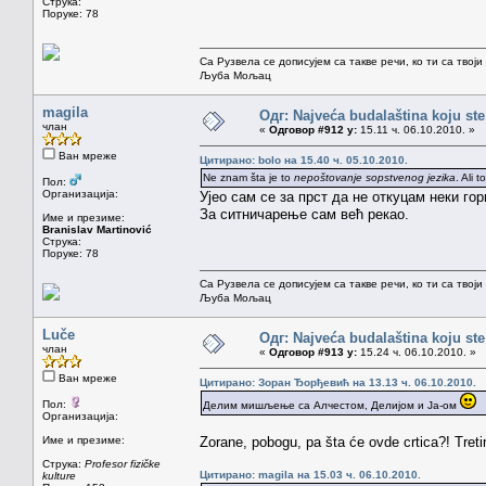
Струка:
Поруке: 78
Са Рузвела се дописујем са такве речи, ко ти са твој
Љуба Мољац
magila
Одг: Najveća budalaština koju ste
члан
«
Одговор #912 у:
15.11 ч. 06.10.2010. »
Ван мреже
Цитирано: bolo на 15.40 ч. 05.10.2010.
Ne znam šta je to
nepoštovanje sopstvenog jezika
. Ali 
Пол:
Организација:
Ујео сам се за прст да не откуцам неки гор
За ситничарење сам већ рекао.
Име и презиме:
Branislav Martinović
Струка:
Поруке: 78
Са Рузвела се дописујем са такве речи, ко ти са твој
Љуба Мољац
Luče
Одг: Najveća budalaština koju ste
члан
«
Одговор #913 у:
15.24 ч. 06.10.2010. »
Ван мреже
Цитирано: Зоран Ђорђевић на 13.13 ч. 06.10.2010.
Пол:
Делим мишљење са Алчестом, Делијом и Ја-ом
Организација:
Име и презиме:
Zorane, pobogu, pa šta će ovde crtica?! Tret
Струка:
Profesor fizičke
Цитирано: magila на 15.03 ч. 06.10.2010.
kulture