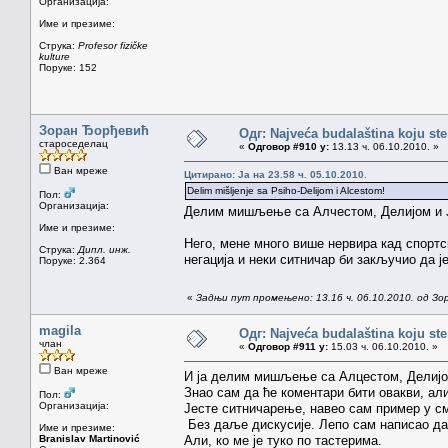
Организација:
Име и презиме:
Струка:
Profesor fizičke
kulture
Поруке: 152
Зоран Ђорђевић
Одг: Najveća budalaština koju ste
староседелац
«
Одговор #910 у:
13.13 ч. 06.10.2010. »
Ван мреже
Цитирано: Ja на 23.58 ч. 05.10.2010.
Delim mišljenje sa Psiho-Delijom i Alcestom!
Пол:
Организација:
Делим мишљење са Алчестом, Делијом и
Име и презиме:
Него, мене много више нервира кад спортс
Струка:
Дипл. инж.
негација и неки ситничар би закључио да је
Поруке: 2.364
«
Задњи пут промењено: 13.16 ч. 06.10.2010. од З
magila
Одг: Najveća budalaština koju ste
члан
«
Одговор #911 у:
15.03 ч. 06.10.2010. »
Ван мреже
И ја делим мишљење са Алцестом, Делијо
Знао сам да ће коментари бити овакви, а
Пол:
Организација:
Јесте ситничарење, навео сам пример у сми
Без даље дискусије. Лепо сам написао да 
Име и презиме:
Branislav Martinović
Али, ко ме је туко по тастерима.