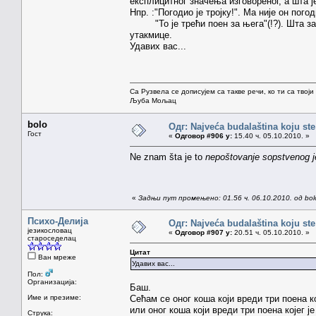
експлицитног значења изговореног, а шта је
Нпр. :"Погодио је тројку!". Ма није он пого
"То је трећи поен за њега"(!?). Шта зар 
утакмице.
Удавих вас...
Са Рузвела се дописујем са такве речи, ко ти са твој
Љуба Мољац
bolo
Одг: Najveća budalaština koju ste
Гост
«
Одговор #906 у:
15.40 ч. 05.10.2010. »
Ne znam šta je to
nepoštovanje sopstvenog j
«
Задњи пут промењено: 01.56 ч. 06.10.2010. од bol
Психо-Делија
Одг: Najveća budalaština koju ste
језикословац
«
Одговор #907 у:
20.51 ч. 05.10.2010. »
староседелац
Цитат
Ван мреже
Удавих вас...
Пол:
Организација:
Баш.
Име и презиме:
Сећам се оног коша који вреди три поена 
или оног коша који вреди три поена којег је
Струка: