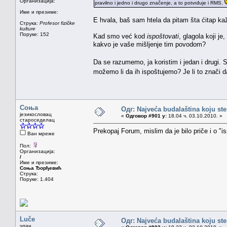
Организација:
pravilno i jedno i drugo značenje, a to potvrđuje i RMS.
Име и презиме:
E hvala, baš sam htela da pitam šta ćitap ka
Струка:
Profesor fizičke
kulture
Поруке: 152
Kad smo već kod
ispoštovati
, glagola koji je
kakvo je vaše mišljenje tim povodom?
Da se razumemo, ja koristim i jedan i drugi.
možemo li da ih ispoštujemo? Je li to znači d
Соња
Одг: Najveća budalaština koju ste
језикословац
«
Одговор #901 у:
18.04 ч. 03.10.2010. »
староседелац
Prekopaj Forum, mislim da je bilo priče i o "i
Ван мреже
Пол:
Организација:
/
Име и презиме:
Соња Ђорђевић
Струка:
Поруке: 1.404
Luče
Одг: Najveća budalaština koju ste
члан