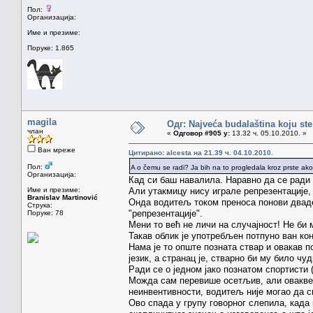
Пол:
Организација:
Име и презиме:
Поруке: 1.865
magila
Одг: Najveća budalaština koju ste
члан
«
Одговор #905 у:
13.32 ч. 05.10.2010. »
Ван мреже
Цитирано: alcesta на 21.39 ч. 04.10.2010.
Пол:
A o čemu se radi? Ja bih na to progledala kroz prste ako
Организација:
Кад си баш навалила. Наравно да се ради о
Име и презиме:
Али утакмицу нису играле репрезентације, 
Branislav Martinović
Онда водитељ током преноса понови дваде
Струка:
"репрезентације".
Поруке: 78
Мени то већ не личи на случајност! Не би 
Такав облик је употребљен потпуно ван кон
Нама је то опште позната ствар и овакав 
језик, а странац је, стварно би му било чуд
Ради се о једном јако познатом спортисти (и
Можда сам перевише осетљив, али овакве с
неинвентивности, водитељ није могао да с
Ово спада у групу говорног слепила, када 