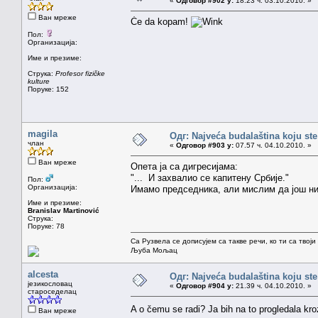
«
Одговор #902 у:
18.23 ч. 03.10.2010. »
Ван мреже
Će da kopam!
Пол:
Организација:
Име и презиме:
Струка:
Profesor fizičke
kulture
Поруке: 152
magila
Одг: Najveća budalaština koju ste
члан
«
Одговор #903 у:
07.57 ч. 04.10.2010. »
Ван мреже
Опета ја са дигресијама:
"... И захвалио се капитену Србије."
Пол:
Организација:
Имамо председника, али мислим да још ни
Име и презиме:
Branislav Martinović
Струка:
Поруке: 78
Са Рузвела се дописујем са такве речи, ко ти са твој
Љуба Мољац
alcesta
Одг: Najveća budalaština koju ste
језикословац
«
Одговор #904 у:
21.39 ч. 04.10.2010. »
староседелац
A o čemu se radi? Ja bih na to progledala kro
Ван мреже