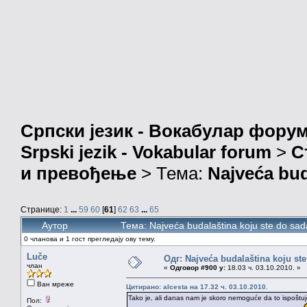
Српски језик - Вокабулар фору
Srpski jezik - Vokabular forum
>
С
и превођење
> Тема:
Najveća bud
Странице:
1
...
59
60
[
61
]
62
63
...
65
Аутор
Тема: Najveća budalaština koju ste do sa
0 чланова и 1 гост прегледају ову тему.
Luče
Одг: Najveća budalaština koju ste
члан
«
Одговор #900 у:
18.03 ч. 03.10.2010. »
Ван мреже
Цитирано: alcesta на 17.32 ч. 03.10.2010.
Tako je, ali danas nam je skoro nemoguće da to ispoštuj
Пол: