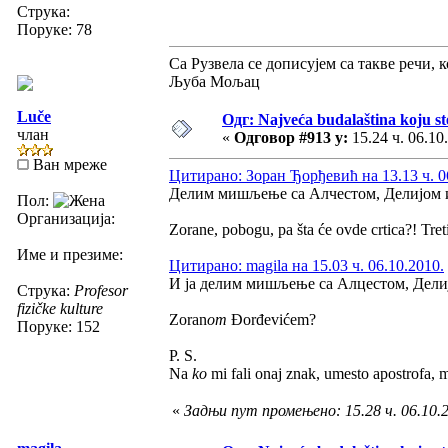
Струка:
Поруке: 78
Са Рузвела се дописујем са такве речи, 
Љуба Мољац
Luče
Одг: Najveća budalaština koju ste
члан
«
Одговор #913 у:
15.24 ч. 06.10
Ван мреже
Цитирано: Зоран Ђорђевић на 13.13 ч. 0
Делим мишљење са Алчестом, Делијом 
Пол:
Организација:
Zorane, pobogu, pa šta će ovde crtica?! Tre
Име и презиме:
Цитирано: magila на 15.03 ч. 06.10.2010.
И ја делим мишљење са Алцестом, Делиј
Струка:
Profesor
fizičke kulture
Zoran
om
Đorđevićem?
Поруке: 152
P. S.
Na
ko
mi fali onaj znak, umesto apostrofa, m
«
Задњи пут промењено: 15.28 ч. 06.10.2