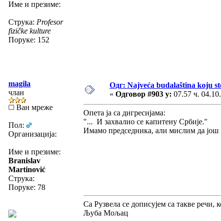
Име и презиме:
Струка:
Profesor
fizičke kulture
Поруке: 152
magila
Одг: Najveća budalaština koju ste
члан
«
Одговор #903 у:
07.57 ч. 04.10
Ван мреже
Опета ја са дигресијама:
"... И захвалио се капитену Србије."
Пол:
Имамо председника, али мислим да још
Организација:
Име и презиме:
Branislav
Martinović
Струка:
Поруке: 78
Са Рузвела се дописујем са такве речи, 
Љуба Мољац