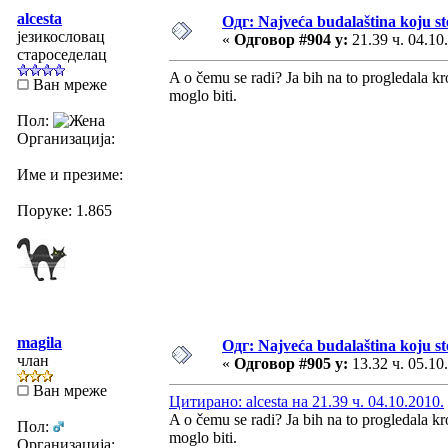
alcesta
Одг: Najveća budalaština koju ste
језикословац
«
Одговор #904 у:
21.39 ч. 04.10
староседелац
A o čemu se radi? Ja bih na to progledala kr
Ван мреже
moglo biti.
Пол:
Организација:
Име и презиме:
Поруке: 1.865
magila
Одг: Najveća budalaština koju ste
члан
«
Одговор #905 у:
13.32 ч. 05.10
Ван мреже
Цитирано: alcesta на 21.39 ч. 04.10.2010.
A o čemu se radi? Ja bih na to progledala kr
Пол:
moglo biti.
Организација: