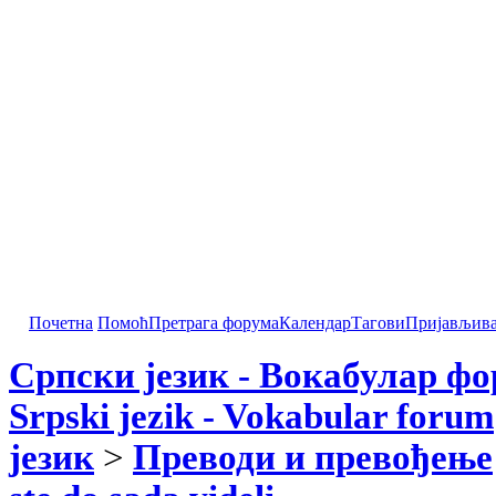
Почетна
Помоћ
Претрага форума
Календар
Тагови
Пријављив
Српски језик - Вокабулар ф
Srpski jezik - Vokabular forum
језик
>
Преводи и превођење