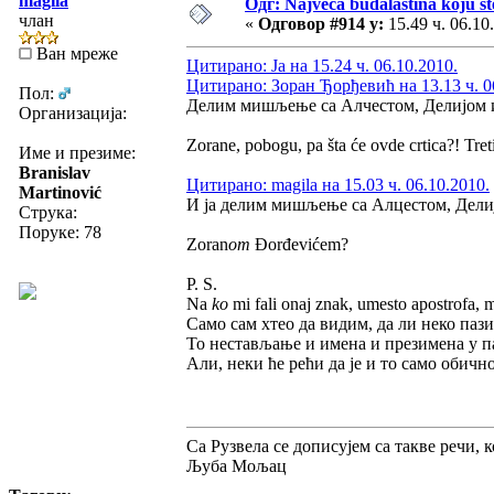
magila
Одг: Najveća budalaština koju ste
члан
«
Одговор #914 у:
15.49 ч. 06.10
Ван мреже
Цитирано: Ja на 15.24 ч. 06.10.2010.
Цитирано: Зоран Ђорђевић на 13.13 ч. 0
Пол:
Делим мишљење са Алчестом, Делијом 
Организација:
Zorane, pobogu, pa šta će ovde crtica?! Tre
Име и презиме:
Branislav
Цитирано: magila на 15.03 ч. 06.10.2010.
Martinović
И ја делим мишљење са Алцестом, Делиј
Струка:
Поруке: 78
Zoran
om
Đorđevićem?
P. S.
Na
ko
mi fali onaj znak, umesto apostrofa, m
Само сам хтео да видим, да ли неко пази
То нестављање и имена и презимена у па
Али, неки ће рећи да је и то само обичн
Са Рузвела се дописујем са такве речи, 
Љуба Мољац