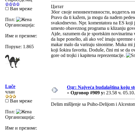
Цитат
Ван мреже
Због своје неинвентивности, водитељ ни
Pravo da ti kažem, ja mogu da nađem pedeset
Пол:
svakodnevno. Npr. komentatora na ES koji je
Организација:
umesto obaveznog programa u klizanju govo
Ajde, razumem da je sportskim novinarima v
Име и презиме:
da lupe ponešto, ali ako već imaju spremne
makar malo da variraju sinonime. Muka mi j
Поруке: 1.865
koji šokira favorita. Doduše, čini mi se da 
gore od trojki i kapitena reprezentacije.
Luče
Одг: Najveća budalaština koju ste
члан
«
Одговор #909 у:
23.58 ч. 05.10
Ван мреже
Delim mišljenje sa Psiho-Delijom i Alcesto
Пол:
Организација:
Име и презиме: