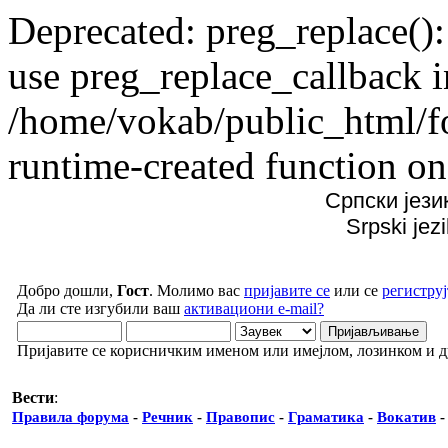
Deprecated: preg_replace():
use preg_replace_callback i
/home/vokab/public_html/f
runtime-created function on
Српски јези
Srpski jez
Добро дошли,
Гост
. Молимо вас
пријавите се
или се
региструј
Да ли сте изгубили ваш
активациони e-mail?
Пријавите се корисничким именом или имејлом, лозинком и 
Вести
:
Правила форума
-
Речник
-
Правопис
-
Граматика
-
Вокатив