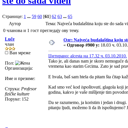
ste do sada videli
Странице:
1
...
59
60
[
61
]
62
63
...
65
Аутор
Тема: Najveća budalaština koju ste do sada
0 чланова и 1 гост прегледају ову тему.
Luče
Одг: Najveća budalaština koju ste
члан
«
Одговор #900 у:
18.03 ч. 03.10
Ван мреже
Цитирано: alcesta на 17.32 ч. 03.10.2010.
Tako je, ali danas nam je skoro nemoguće da
Пол:
vremena kao starim Grcima. Zato je sad prav
Организација:
E hvala, baš sam htela da pitam šta ćitap ka
Име и презиме:
Kad smo već kod
ispoštovati
, glagola koji j
Струка:
Profesor
godina, kakvo je vaše mišljenje tim povodo
fizičke kulture
Поруке: 152
Da se razumemo, ja koristim i jedan i drugi
pitanju ljudi, možemo li da ih ispoštujemo? J