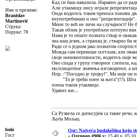
Кад си баш навалила. Наравно да се ради
Али утакмицу нису играле репрезентациј
Име и презиме:
Онда водитељ током преноса понови двад
Branislav
неупотребивши и оно "репрезентације".
Martinović
Мени то већ не личи на случајност! Не б
Струка:
Такав облик је употребљен потпуно ван 
Поруке: 78
Нама је то опште позната ствар и овака
зна наш језик, а странац је, стварно би 
Ради се о једном јако познатом спортисти
Можда сам перевише осетљив, али овакве
своје неинвентивности, водитељ није мо
Ово спада у групу говорног слепила, кад
експлицитног значења изговореног, а шта
Нпр. :"Погодио је тројку!". Ма није он 
"То је трећи поен за њега"(!?). Шта за
поена током утакмице.
Удавих вас...
Са Рузвела се дописујем са такве речи, 
Љуба Мољац
bolo
Одг: Najveća budalaština koju ste
Гост
«
Одговор #906 у:
15.40 ч. 05.10