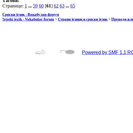
Тагови:
Странице:
1
...
59
60
[
61
]
62
63
...
65
Српски језик - Вокабулар форум
Srpski jezik - Vokabular forum
>
Страни језици и српски језик
>
Преводи и 
Powered by SMF 1.1 R