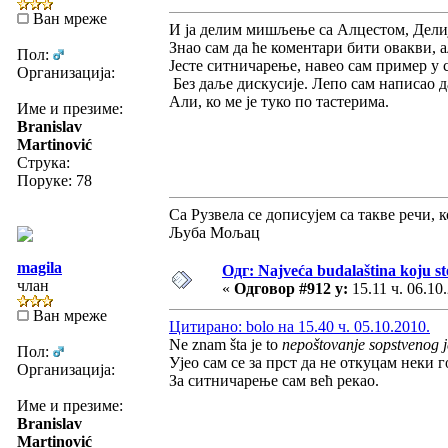
Ван мреже
И ја делим мишљење са Алцестом, Делиј
Знао сам да ће коментари бити овакви, 
Пол:
Јесте ситничарење, навео сам пример у с
Организација:
Без даље дискусије. Лепо сам написао да
Али, ко ме је туко по тастерима.
Име и презиме:
Branislav
Martinović
Струка:
Поруке: 78
Са Рузвела се дописујем са такве речи, 
Љуба Мољац
magila
Одг: Najveća budalaština koju ste
члан
«
Одговор #912 у:
15.11 ч. 06.10
Ван мреже
Цитирано: bolo на 15.40 ч. 05.10.2010.
Ne znam šta je to
nepoštovanje sopstvenog j
Пол:
Ујео сам се за прст да не откуцам неки г
Организација:
За ситничарење сам већ рекао.
Име и презиме:
Branislav
Martinović