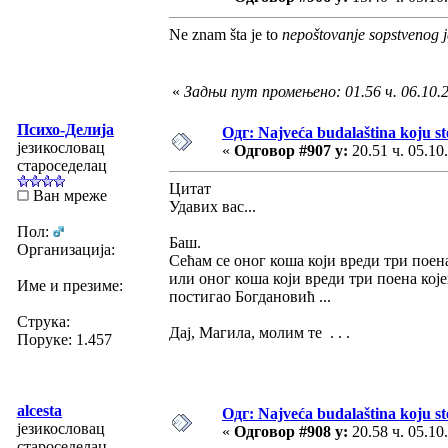
Ne znam šta je to
nepoštovanje sopstvenog j
«
Задњи пут промењено: 01.56 ч. 06.10.2
Психо-Делија
Одг: Najveća budalaština koju ste
језикословац
«
Одговор #907 у:
20.51 ч. 05.10
староседелац
Цитат
Ван мреже
Удавих вас...
Пол:
Баш.
Организација:
Сећам се оног коша који вреди три поен
или оног коша који вреди три поена којег
Име и презиме:
постигао Богдановић ...
Струка:
Дај, Магила, молим те . . .
Поруке: 1.457
alcesta
Одг: Najveća budalaština koju ste
језикословац
«
Одговор #908 у:
20.58 ч. 05.10
староседелац