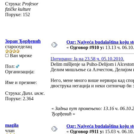
Струка:
Profesor
fizičke kulture
Поруке: 152
Зоран Ђорђевић
Одг: Najveća budalaština koju ste
староседелац
«
Одговор #910 у:
13.13 ч. 06.10
Ван мреже
Цитирано: Ja на 23.58 ч. 05.10.2010.
Delim mišljenje sa Psiho-Delijom i Alcesto
Пол:
Делим мишљење са Алчестом, Делијом 
Организација:
Него, мене много више нервира кад спо
Име и презиме:
двострука негација и неки ситничар би з
Струка:
Дипл. инж.
Поруке: 2.364
«
Задњи пут промењено: 13.16 ч. 06.10.
Ђорђевић
»
magila
Одг: Najveća budalaština koju ste
члан
«
Одговор #911 у:
15.03 ч. 06.10.