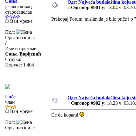
Соња
Одг: Najveća budalaština koju ste
језикословац
«
Одговор #901 у:
18.04 ч. 03.10
староседелац
Prekopaj Forum, mislim da je bilo priče i o 
Ван мреже
Пол:
Организација:
/
Име и презиме:
Соња Ђорђевић
Струка:
Поруке: 1.404
Luče
Одг: Najveća budalaština koju ste
члан
«
Одговор #902 у:
18.23 ч. 03.10
Ван мреже
Će da kopam!
Пол:
Организација: