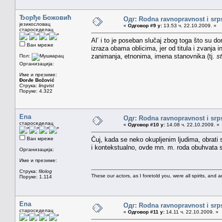
Ђорђе Божовић
Одг: Rodna ravnopravnost i srps
језикословац
«
Одговор #9 у:
13.53 ч. 22.10.2009. »
староседелац
Al’ i to je poseban slučaj zbog toga što su do
Ван мреже
izraza obama oblicima, jer od titula i zvanja
zanimanja, etnonima, imena stanovnika (tj.
s
Пол:
Организација:
Име и презиме:
Đorđe Božović
Струка:
lingvist
Поруке: 4.322
Ena
Одг: Rodna ravnopravnost i srps
староседелац
«
Одговор #10 у:
14.08 ч. 22.10.2009. »
Ван мреже
Čuj, kada se neko okupljenim ljudima, obrati s
i kontekstualno, ovde mn. m. roda obuhvata s
Организација:
Име и презиме:
Струка:
filolog
These our actors, as I foretold you, were all spirits, and are
Поруке: 1.114
Ena
Одг: Rodna ravnopravnost i srps
староседелац
«
Одговор #11 у:
14.11 ч. 22.10.2009. »