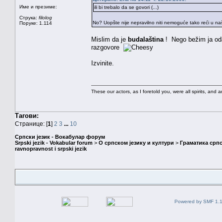
Име и презиме:
ili bi trebalo da se govori (...)
Струка:
filolog
No? Uopšte nije nepravilno niti nemoguće tako reći u našem
Поруке: 1.114
Mislim da je
budalaština
! Nego bežim ja od
razgovore
Izvinite.
These our actors, as I foretold you, were all spirits, and are
Тагови:
Странице: [
1
]
2
3
...
10
Српски језик - Вокабулар форум
Srpski jezik - Vokabular forum
>
О српском језику и култури
>
Граматика српс
ravnopravnost i srpski jezik
Powered by SMF 1.