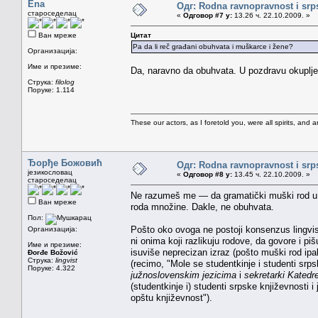
Ena
Одг: Rodna ravnopravnost i srps
староседелац
«
Одговор #7 у:
13.26 ч. 22.10.2009. »
Ван мреже
Цитат
Pa da li reč građani obuhvata i muškarce i žene?
Организација:
Име и презиме:
Da, naravno da obuhvata. U pozdravu okuplje
Струка:
filolog
Поруке: 1.114
These our actors, as I foretold you, were all spirits, and are
Ђорђе Божовић
Одг: Rodna ravnopravnost i srps
језикословац
«
Одговор #8 у:
13.45 ч. 22.10.2009. »
староседелац
Ne razumeš me — da gramatički muški rod u m
Ван мреже
roda množine. Dakle, ne obuhvata.
Пол:
Pošto oko ovoga ne postoji konsenzus lingvi
Организација:
ni onima koji razlikuju rodove, da govore i pi
Име и презиме:
isuviše neprecizan izraz (pošto muški rod ipa
Đorđe Božović
Струка:
lingvist
(recimo, "Mole se studentkinje i studenti srps
Поруке: 4.322
južnoslovenskim jezicima
i
sekretarki Katedr
(studentkinje i) studenti srpske književnosti i
opštu književnost").