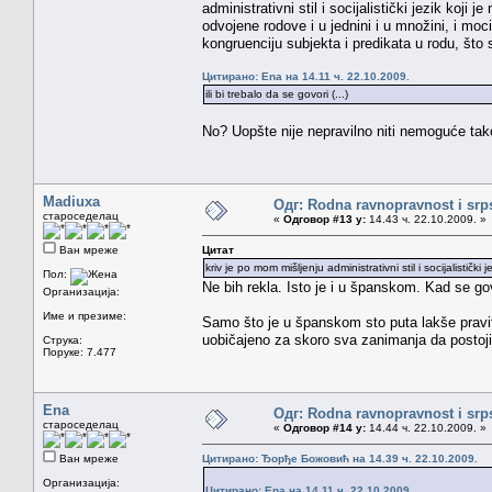
administrativni stil i socijalistički jezik koji
odvojene rodove i u jednini i u množini, i mo
kongruenciju subjekta i predikata u rodu, što 
Цитирано: Ena на 14.11 ч. 22.10.2009.
ili bi trebalo da se govori (...)
No? Uopšte nije nepravilno niti nemoguće tako 
Madiuxa
Одг: Rodna ravnopravnost i srps
староседелац
«
Одговор #13 у:
14.43 ч. 22.10.2009. »
Ван мреже
Цитат
kriv je po mom mišljenju administrativni stil i socijalistički
Пол:
Ne bih rekla. Isto je i u španskom. Kad se gov
Организација:
Име и презиме:
Samo što je u španskom sto puta lakše pravi
uobičajeno za skoro sva zanimanja da postoji 
Струка:
Поруке: 7.477
Ena
Одг: Rodna ravnopravnost i srps
староседелац
«
Одговор #14 у:
14.44 ч. 22.10.2009. »
Ван мреже
Цитирано: Ђорђе Божовић на 14.39 ч. 22.10.2009.
Организација:
Цитирано: Ena на 14.11 ч. 22.10.2009.