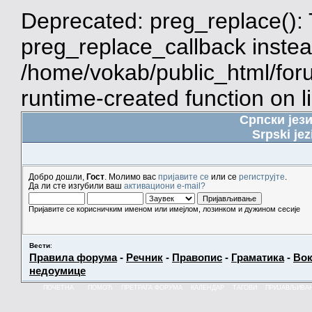
Deprecated: preg_replace(): 
preg_replace_callback instea
/home/vokab/public_html/for
runtime-created function on l
Српски јез
Srpski jez
Добро дошли,
Гост
. Молимо вас
пријавите се
или се
региструјте
.
Да ли сте изгубили ваш
активациони e-mail?
Пријавите се корисничким именом или имејлом, лозинком и дужином сесије
Вести
:
Правила форума
-
Речник
-
Правопис
-
Граматика
-
Вок
недоумице
ПОЧЕТНА
ПОМОЋ
ПРЕТРАГА ФОРУМА
КАЛЕНДАР
ТАГОВИ
ПРИЈАВЉИВА