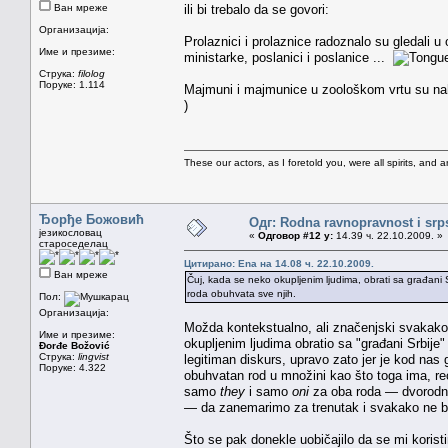
Ван мреже
ili bi trebalo da se govori:
Организација:
Prolaznici i prolaznice radoznalo su gledali u
Име и презиме:
ministarke, poslanici i poslanice ...
Струка:
filolog
Поруке: 1.114
Majmuni i majmunice u zoološkom vrtu su nahr
)
These our actors, as I foretold you, were all spirits, and are
Ђорђе Божовић
Одг: Rodna ravnopravnost i srps
језикословац
«
Одговор #12 у:
14.39 ч. 22.10.2009. »
староседелац
Цитирано: Ena на 14.08 ч. 22.10.2009.
Ван мреже
Čuj, kada se neko okupljenim ljudima, obrati sa građani S
roda obuhvata sve njih.
Пол:
Организација:
Možda kontekstualno, ali značenjski svakako n
Име и презиме:
okupljenim ljudima obratio sa "građani Srbij
Đorđe Božović
Струка:
lingvist
legitiman diskurs, upravo zato jer je kod na
Поруке: 4.322
obuhvatan rod u množini kao što toga ima, r
samo
they
i samo
oni
za oba roda — dvorodn
— da zanemarimo za trenutak i svakako ne be
Što se pak donekle uobičajilo da se mi kori