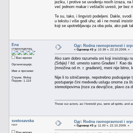
jeziku, i protive se uvođenju novih izraza, n
već jednom makar i veštački uvesti, jer bez n
Te su, tako, i lingvisti podeljeni. Dakle, svo
u tekstu i više godi uhu; ali i ne moraš insist
koji se upotrebljavaju za oba pola, ako pak ta
Ena
Одг: Rodna ravnopravnost i srps
староседелац
«
Одговор #2 у:
10.38 ч. 22.10.2009. »
Ван мреже
Ako sam dobro razumela oni koji insistiraju 
(Srbije) !
itd. umesto samo
Građani !
Kao da 
Организација:
(množina od m. r.
građanin
), meni nije bitno
Име и презиме:
Nije li to sitničarenje, nepotrebno podvajanje
Струка:
filolog
Поруке: 1.114
postupanje čini medveđu uslugu onome za šta 
stereotipovima (roze za devojčice, plavo za d
These our actors, as I foretold you, were all spirits, and are
svetosavska
Одг: Rodna ravnopravnost i srps
гост
«
Одговор #3 у:
11.00 ч. 22.10.2009. »
Ван мреже