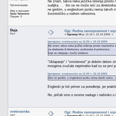
Ne znam, takva neka jezička rešenja prosto ne
sudijka. . . što se ne može reći za direktorka 
Организација:
ne grešim, u engleskom jeziku nema takvih rod
Име и презиме:
šovinističko u rodnim odnosima.
Saša Tanackov
Поруке: 5
Duja
Одг: Rodna ravnopravnost i srps
Гост
«
Одговор #4 у:
12.10 ч. 22.10.2009. »
Цитирано: svetosavska на 11.00 ч. 22.10.2009.
Ne znam, takva neka jezička rešenja prosto neprirodno zvu
za direktorka ili direktorica, profesorka ili profesorica . . .
koje se uklapaju i zvuče smisleno.
"Uklapanje" i "smislenost" je dobrim delom st
mnogima zvučale neprirodno kad su se prvi p
Цитирано: svetosavska на 11.00 ч. 22.10.2009.
Ako ne grešim, u engleskom jeziku nema takvih rodno - ra
Engleski je loš primer za poređenje, jer prakt
No, pričali smo o ovome nadugo i naširoko u 
svetosavska
Одг: Rodna ravnopravnost i srps
гост
«
Одговор #5 у:
12.34 ч. 22.10.2009. »