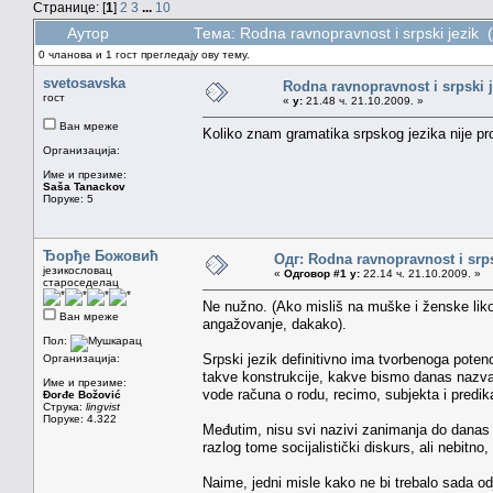
Странице: [
1
]
2
3
...
10
Аутор
Тема: Rodna ravnopravnost i srpski jezik
0 чланова и 1 гост прегледају ову тему.
svetosavska
Rodna ravnopravnost i srpski j
гост
«
у:
21.48 ч. 21.10.2009. »
Ван мреже
Koliko znam gramatika srpskog jezika nije p
Организација:
Име и презиме:
Saša Tanackov
Поруке: 5
Ђорђе Божовић
Одг: Rodna ravnopravnost i srps
језикословац
«
Одговор #1 у:
22.14 ч. 21.10.2009. »
староседелац
Ne nužno. (Ako misliš na muške i ženske likove
Ван мреже
angažovanje, dakako).
Пол:
Srpski jezik definitivno ima tvorbenoga poten
Организација:
takve konstrukcije, kakve bismo danas nazva
Име и презиме:
vode računa o rodu, recimo, subjekta i predik
Đorđe Božović
Струка:
lingvist
Поруке: 4.322
Međutim, nisu svi nazivi zanimanja do danas d
razlog tome socijalistički diskurs, ali nebitn
Naime, jedni misle kako ne bi trebalo sada od