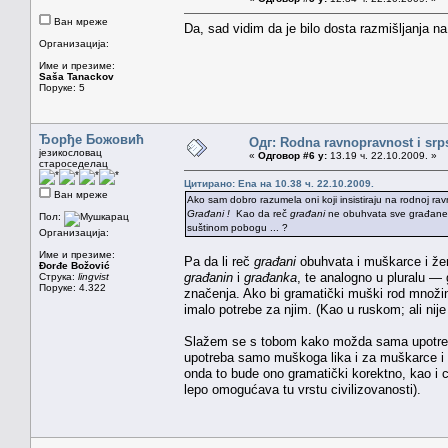
Ван мреже
Da, sad vidim da je bilo dosta razmišljanja n
Организација:
Име и презиме:
Saša Tanackov
Поруке: 5
Ђорђе Божовић
Одг: Rodna ravnopravnost i srps
језикословац
«
Одговор #6 у:
13.19 ч. 22.10.2009. »
староседелац
Цитирано: Ena на 10.38 ч. 22.10.2009.
Ван мреже
Ako sam dobro razumela oni koji insistiraju na rodnoj r
Građani !
Kao da reč
građani
ne obuhvata sve građane S
Пол:
suštinom pobogu ... ?
Организација:
Име и презиме:
Pa da li reč
građani
obuhvata i muškarce i žen
Đorđe Božović
građanin
i
građanka
, te analogno u pluralu —
Струка:
lingvist
Поруке: 4.322
značenja. Ako bi gramatički muški rod množine
imalo potrebe za njim. (Kao u ruskom; ali nije
Slažem se s tobom kako možda sama upotreba o
upotreba samo muškoga lika i za muškarce i 
onda to bude ono gramatički korektno, kao i 
lepo omogućava tu vrstu civilizovanosti).