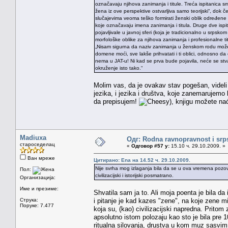
označavaju njihova zanimanja i titule. Treća ispitanica sma
žena iz ove perspektive ostvarljiva samo teorijski“, dok 
slučajevima veoma teško formirati ženski oblik određene 
koje označavaju imena zanimanja i titula. Druge dve ispi
pojavljivale u javnoj sferi (koja je tradicionalno u srpsk
morfološke oblike za njihova zanimanja i profesionalne ti
„Nisam sigurna da naziv zanimanja u ženskom rodu može 
domene moći, sve lakše prihvatati i ti oblici, odnosno da 
nema u JAT-u! Ni kad se prva bude pojavila, neće se stva
okruženje isto tako.“
Molim vas, da je ovakav stav pogešan, videli 
jezika, i jezika i društva, koje zanemarujem
da prepisujem!
), knjigu možete na
Madiuxa
Одг: Rodna ravnopravnost i srps
староседелац
«
Одговор #57 у:
15.10 ч. 29.10.2009. »
Ван мреже
Цитирано: Ena на 14.52 ч. 29.10.2009.
Nije svrha mog izlaganja bila da se u ova vremena poz
Пол:
civilizacijski i istorijski posmatrano.
Организација:
Име и презиме:
Shvatila sam ja to. Ali moja poenta je bila d
Струка:
i pitanje je kad kazes "zene", na koje zene m
Поруке: 7.477
koja su, (kao) civilizacijski napredna. Prito
apsolutno istom polozaju kao sto je bila pre
ritualna silovanja, drustva u kom muz sasvim l