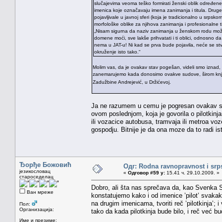
slučajevima veoma teško formirati ženski oblik određene 
imenica koje označavaju imena zanimanja i titula. Druge
pojavljivale u javnoj sferi (koja je tradicionalno u srpsk
morfološke oblike za njihova zanimanja i profesionalne t
„Nisam sigurna da naziv zanimanja u ženskom rodu može
domene moći, sve lakše prihvatati i ti oblici, odnosno da
nema u JAT-u! Ni kad se prva bude pojavila, neće se stv
okruženje isto tako.“
Molim vas, da je ovakav stav pogešan, videli smo iznad, a 
zanemarujemo kada donosimo ovakve sudove, širom knji
Zadužbine Andrejević, u Držićevoj.
Ja ne razumem u cemu je pogresan ovakav stav
ovom poslednjom, koja je govorila o pilotkinja
ili vozacice autobusa, tramvaja ili metroa v
gospodju. Bitnije je da ona moze da to radi i
Ђорђе Божовић
Одг: Rodna ravnopravnost i srps
језикословац
«
Одговор #59 у:
15.41 ч. 29.10.2009. »
староседелац
Dobro, ali šta nas sprečava da, kao Svenka Sa
Ван мреже
konstatujemo kako i od imenice ’pilot’ svak
na drugim imenicama, tvoriti reč ’pilotkinja’; 
Пол:
Организација:
tako da kada pilotkinja bude bilo, i reč već b
Име и презиме: