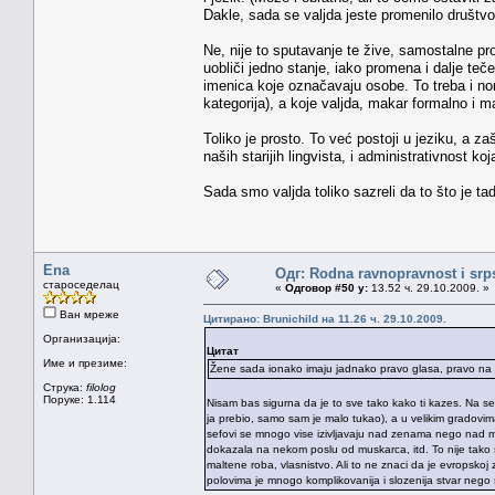
Dakle, sada se valjda jeste promenilo društvo,
Ne, nije to sputavanje te žive, samostalne pr
uobliči jedno stanje, iako promena i dalje teč
imenica koje označavaju osobe. To treba i norm
kategorija), a koje valjda, makar formalno i mak
Toliko je prosto. To već postoji u jeziku, a z
naših starijih lingvista, i administrativnost
Sada smo valjda toliko sazreli da to što je t
Ena
Одг: Rodna ravnopravnost i srps
староседелац
«
Одговор #50 у:
13.52 ч. 29.10.2009. »
Ван мреже
Цитирано: Brunichild на 11.26 ч. 29.10.2009.
Организација:
Цитат
Име и презиме:
Žene sada ionako imaju jadnako pravo glasa, pravo na o
Струка:
filolog
Поруке: 1.114
Nisam bas sigurna da je to sve tako kako ti kazes. Na se
ja prebio, samo sam je malo tukao), a u velikim gradovi
sefovi se mnogo vise izivljavaju nad zenama nego nad mus
dokazala na nekom poslu od muskarca, itd. To nije tako 
maltene roba, vlasnistvo. Ali to ne znaci da je evropsk
polovima je mnogo komplikovanija i slozenija stvar nego 