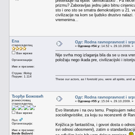
pretenduje na epitet "demokratsko". Pa necemo
prizmu? Zaboravljas jednu jako bitnu cinjenicu,
sto i ono sto se smatra demokratijom u 21. v
civilizacije na kom se ljudsko drustvo nalazi
vremenima...
Ena
Одг: Rodna ravnopravnost i srps
староседелац
«
Одговор #54 у:
14.52 ч. 29.10.2009. »
Ван мреже
Nije svrha mog izlaganja bila da se u ova 
položaju nego ikada pre, civilizacijski i istori
Организација:
Име и презиме:
Струка:
filolog
Поруке: 1.114
These our actors, as I foretold you, were all spirits, and are
Ђорђе Божовић
Одг: Rodna ravnopravnost i srps
језикословац
«
Одговор #55 у:
15.04 ч. 29.10.2009. »
староседелац
Evo literature i na ovu temu. Prepisujem neko
Ван мреже
sociolingvistike
, za koju su recenzenti dr Ra
Пол:
Организација:
Knjižica je fantastična, i govori dosta o odnosu 
svi odnosi
obosmerni
), zatim o standardizaciji
Име и презиме:
Đorđe Božović