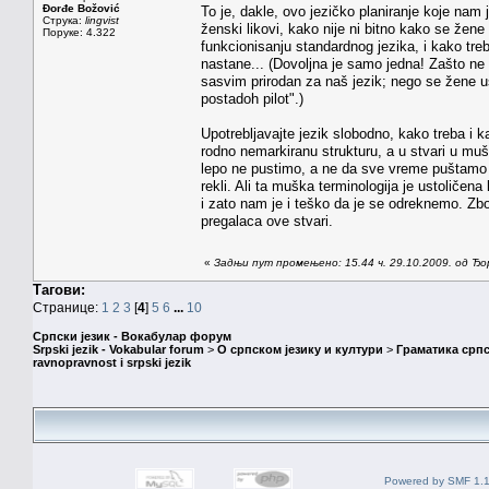
Đorđe Božović
To je, dakle, ovo jezičko planiranje koje nam 
Струка:
lingvist
ženski likovi, kako nije ni bitno kako se že
Поруке: 4.322
funkcionisanju standardnog jezika, i kako treb
nastane... (Dovoljna je samo jedna! Zašto ne b
sasvim prirodan za naš jezik; nego se žene u
postadoh pilot".)
Upotrebljavajte jezik slobodno, kako treba i 
rodno nemarkiranu strukturu, a u stvari u m
lepo ne pustimo, a ne da sve vreme puštamo 
rekli. Ali ta muška terminologija je ustoličena 
i zato nam je i teško da je se odreknemo. Zbo
pregalaca ove stvari.
«
Задњи пут промењено: 15.44 ч. 29.10.2009. од Ђ
Тагови:
Странице:
1
2
3
[
4
]
5
6
...
10
Српски језик - Вокабулар форум
Srpski jezik - Vokabular forum
>
О српском језику и култури
>
Граматика српс
ravnopravnost i srpski jezik
Powered by SMF 1.