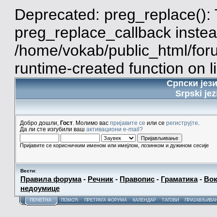
Deprecated: preg_replace(): 
preg_replace_callback instea
/home/vokab/public_html/for
runtime-created function on l
Српски јез
Srpski jez
Добро дошли,
Гост
. Молимо вас
пријавите се
или се
региструјте
.
Да ли сте изгубили ваш
активациони e-mail?
Пријавите се корисничким именом или имејлом, лозинком и дужином сесије
Вести
:
Правила форума
-
Речник
-
Правопис
-
Граматика
-
Вок
недоумице
ПОЧЕТНА
ПОМОЋ
ПРЕТРАГА ФОРУМА
КАЛЕНДАР
ТАГОВИ
ПРИЈАВЉИВА