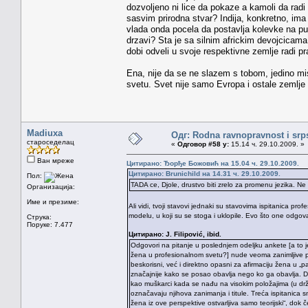
dozvoljeno ni lice da pokaze a kamoli da rad
sasvim prirodna stvar? Indija, konkretno, ima 
vlada onda pocela da postavlja kolevke na put
drzavi? Sta je sa silnim africkim devojcicama
dobi odveli u svoje respektivne zemlje radi pr
Ena, nije da se ne slazem s tobom, jedino m
svetu. Svet nije samo Evropa i ostale zemlje 
Madiuxa
Одг: Rodna ravnopravnost i srps
староседелац
«
Одговор #58 у:
15.14 ч. 29.10.2009. »
Ван мреже
Цитирано: Ђорђе Божовић на 15.04 ч. 29.10.2009.
Цитирано: Brunichild на 14.31 ч. 29.10.2009.
Пол:
TADA ce, Djole, drustvo biti zrelo za promenu jezika. Ne 
Организација:
Име и презиме:
Ali vidi, tvoji stavovi jednaki su stavovima ispitanica pr
modelu, u koji su se stoga i uklopile. Evo što one odgov
Струка:
Поруке: 7.477
Цитирано: J. Filipović, ibid.
Odgovori na pitanje u poslednjem odeljku ankete [a to je u
žena u profesionalnom svetu?] nude veoma zanimljive 
beskorisni, već i direktno opasni za afirmaciju žena u „
značajnije kako se posao obavlja nego ko ga obavlja. D
kao muškarci kada se nađu na visokim položajima (u držav
označavaju njihova zanimanja i titule. Treća ispitanica sm
žena iz ove perspektive ostvarljiva samo teorijski“, dok