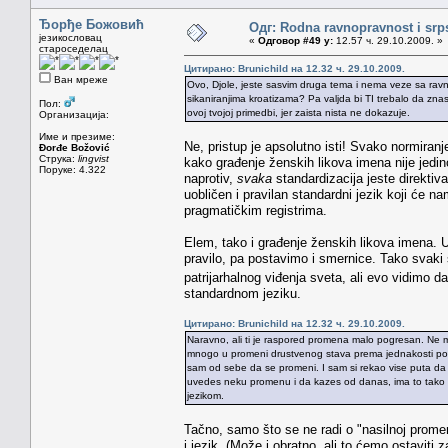
Ђорђе Божовић
Одг: Rodna ravnopravnost i srps
језикословац
«
Одговор #49 у:
12.57 ч. 29.10.2009. »
староседелац
Цитирано: Brunichild на 12.32 ч. 29.10.2009.
Ван мреже
Ovo, Djole, jeste sasvim druga tema i nema veze sa rav
sikaniranjima kroatizama? Pa valjda bi TI trebalo da znas 
Пол:
ovoj tvojoj primedbi, jer zaista nista ne dokazuje.
Организација:
Име и презиме:
Ne, pristup je apsolutno isti! Svako normiran
Đorđe Božović
Струка:
lingvist
kako građenje ženskih likova imena nije jedino
Поруке: 4.322
naprotiv,
svaka
standardizacija jeste direktiva,
uobličen i pravilan standardni jezik koji će 
pragmatičkim registrima.
Elem, tako i građenje ženskih likova imena. 
pravilo, pa postavimo i smernice. Tako svaki
patrijarhalnog viđenja sveta, ali evo vidimo d
standardnom jeziku.
Цитирано: Brunichild на 12.32 ч. 29.10.2009.
Naravno, ali ti je raspored promena malo pogresan. Ne m
mnogo u promeni drustvenog stava prema jednakosti polov
sam od sebe da se promeni. I sam si rekao vise puta da 
uvedes neku promenu i da kazes od danas, ima to tako da
jezikom.
Tačno, samo što se ne radi o "nasilnoj promen
i jezik. (Može i obratno, ali to ćemo ostavit