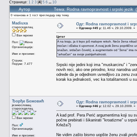
Странице:
1
2
3
[
4
]
5
6
...
10
Аутор
Тема: Rodna ravnopravnost i srpski jezik
0 чланова и 1 гост прегледају ову тему.
Madiuxa
Одг: Rodna ravnopravnost i srps
староседелац
«
Одговор #45 у:
11.46 ч. 29.10.2009. »
Ван мреже
Цитат
A na kraju, ja ti lepo još malopre rekoh. Neće žena nikad
Пол:
moćan i džaba ti upornost. A ovaj jezik ženu poprilično
Организација:
snažan, srdačan čovek), a augmentativ od "žena" ima neg
Име и презиме:
"arhaičan" sa svoje patrijarhalnosti.
Струка:
Поруке: 7.477
Srpski nije jedini koji ima "muskarcinu" i "ze
novih reci, ako one prirodno, kroz narodna us
odrede da je odjednom uvredljivo za zenu zvat
korak ka jednakosti, vec ka totalitarnosti u 
Ђорђе Божовић
Одг: Rodna ravnopravnost i srps
језикословац
«
Одговор #46 у:
12.02 ч. 29.10.2009. »
староседелац
A kad prof. Pera Perić argumentima koji su sve
Ван мреже
počne prebirati i šikanirati "kroatizme" u srpsk
Krleža?)
Пол:
Организација:
Ne vidim zašto bismo uopšte ženu zvali
prof
Име и презиме: