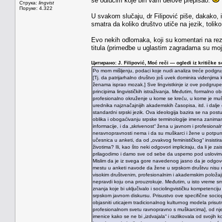
se odlučim koje bih vam delove prepisao.
Струка:
lingvist
Поруке: 4.322
U svakom slučaju, dr Filipović piše, dakako, i
smatra da koliko društvo utiče na jezik, toliko
Evo nekih odlomaka, koji su komentari na rez
titula (primedbe u uglastim zagradama su moj
Цитирано: J. Filipović, Moć reči — ogledi iz kritičke s
Po mom mišljenju, podaci koje nudi analiza treće podgr
[Tj. da patrijarhalno društvo još uvek dominira viđenjima k
ženama isprao mozak.] Sve lingvistkinje iz ove podgrupe s
principima lingvističkih istraživanja. Međutim, formalno o
profesionalno okruženje u kome se kreću, u kome je mušk
urednika najznačajnijih akademskih časopisa, itd. i dalje 
standardni srpski jezik. Ova ideologija bazira se na postul
oblika i obogaćivanju srpske terminologije imena zanimanj
informacije, i da „skrivenost“ žena u javnom i profesio
neravnopravnosti nema i da su muškarci i žene u potpunos
učesnica u anketi, da od „ovakvog feminističkog“ insistira
životima? Ili, kao što neki odgovori impliciraju, da li je
prilagodimo i damo sve od sebe da uspemo pod uslovim
Mislim da je iz svega gore navedenog jasno da je odgovo
mestu u anketi navode da žene u srpskom društvu nisu
visokim društvenim, profesionalnim i akademskim položaji
nepravdi koju ona prouzrokuje. Međutim, u isto vreme smat
znanja koje bi uključivalo i sociolingvističku kompetenci
srpskom javnom diskursu. Prisustvo ove specifične soci
objasniti uticajem tradicionalnog kulturnog modela prisutn
profesionalnom svetu ravnopravno s muškarcima], od nje 
imenice kako se ne bi „izdvajala“ i razlikovala od svojih 