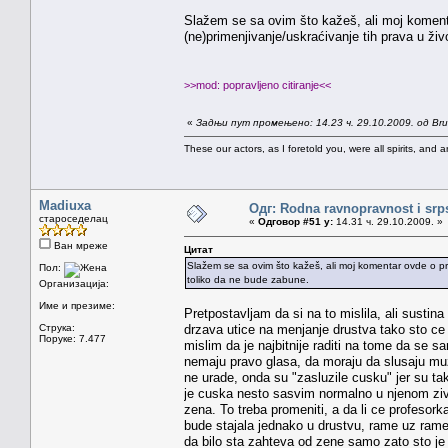
Slažem se sa ovim što kažeš, ali moj komen
(ne)primenjivanje/uskraćivanje tih prava u ži
>>mod: popravljeno citiranje<<
«
Задњи пут промењено: 14.23 ч. 29.10.2009. од Brun
These our actors, as I foretold you, were all spirits, and are
Madiuxa
Одг: Rodna ravnopravnost i srps
староседелац
«
Одговор #51 у:
14.31 ч. 29.10.2009. »
Ван мреже
Цитат
Slažem se sa ovim što kažeš, ali moj komentar ovde o pr
Пол:
toliko da ne bude zabune.
Организација:
Име и презиме:
Pretpostavljam da si na to mislila, ali sustin
Струка:
drzava utice na menjanje drustva tako sto ce 
Поруке: 7.477
mislim da je najbitnije raditi na tome da se 
nemaju pravo glasa, da moraju da slusaju muza
ne urade, onda su "zasluzile cusku" jer su ta
je cuska nesto sasvim normalno u njenom zivo
zena. To treba promeniti, a da li ce profesorka 
bude stajala jednako u drustvu, rame uz ra
da bilo sta zahteva od zene samo zato sto je o