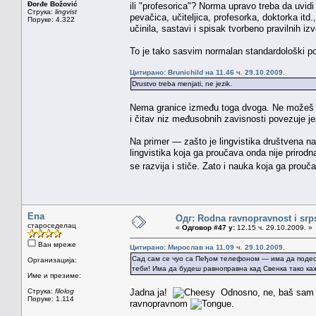
Đorđe Božović
ili "profesorica"? Norma upravo treba da uvidi
Струка:
lingvist
pevačica, učiteljica, profesorka, doktorka itd.
Поруке: 4.322
učinila, sastavi i spisak tvorbeno pravilnih i
To je tako sasvim normalan standardološki p
Цитирано: Brunichild на 11.46 ч. 29.10.2009.
Drustvo treba menjati, ne jezik.
Nema granice između toga dvoga. Ne možeš menj
i čitav niz međusobnih zavisnosti povezuje jez
Na primer — zašto je lingvistika društvena na
lingvistika koja ga proučava onda nije prirodna
se razvija i stiče. Zato i nauka koja ga prou
Ena
Одг: Rodna ravnopravnost i srps
староседелац
«
Одговор #47 у:
12.15 ч. 29.10.2009. »
Ван мреже
Цитирано: Мирослав на 11.09 ч. 29.10.2009.
Сад сам се чуо са Пеђом телефоном — има да подеси
Организација:
теби! Има да будеш равноправна кад Свенка тако ка
Име и презиме:
Струка:
filolog
Jadna ja!
Odnosno, ne, baš sam za
Поруке: 1.114
ravnopravnom
.