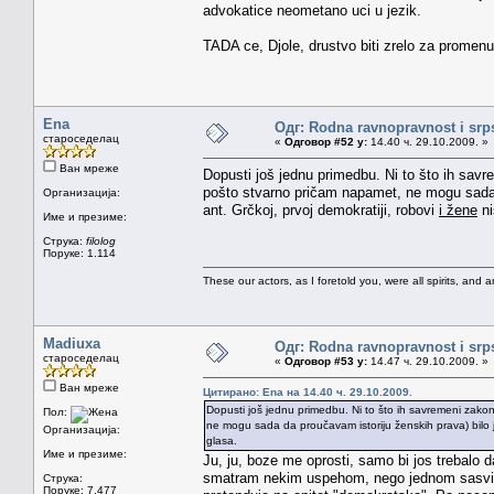
advokatice neometano uci u jezik.
TADA ce, Djole, drustvo biti zrelo za promenu
Ena
Одг: Rodna ravnopravnost i srps
староседелац
«
Одговор #52 у:
14.40 ч. 29.10.2009. »
Ван мреже
Dopusti još jednu primedbu. Ni to što ih savr
pošto stvarno pričam napamet, ne mogu sada d
Организација:
ant. Grčkoj, prvoj demokratiji, robovi
i žene
ni
Име и презиме:
Струка:
filolog
Поруке: 1.114
These our actors, as I foretold you, were all spirits, and are
Madiuxa
Одг: Rodna ravnopravnost i srps
староседелац
«
Одговор #53 у:
14.47 ч. 29.10.2009. »
Ван мреже
Цитирано: Ena на 14.40 ч. 29.10.2009.
Dopusti još jednu primedbu. Ni to što ih savremeni zakon
Пол:
ne mogu sada da proučavam istoriju ženskih prava) bilo j
Организација:
glasa.
Име и презиме:
Ju, ju, boze me oprosti, samo bi jos trebal
smatram nekim uspehom, nego jednom sasvim
Струка:
Поруке: 7.477