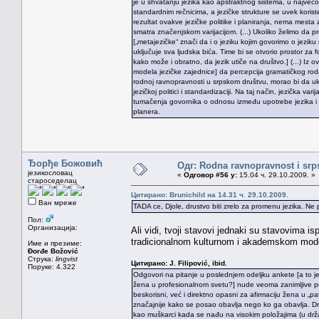
je u shvatanju jezika kao apstraktnog sistema, u najveć
standardnim rečnicima, a jezičke strukture se uvek koriste
rezultat ovakve jezičke politike i planiranja, nema mesta 
smatra značenjskom varijacijom. (...) Ukoliko želimo da p
[„metajezičke“ znači da i o jeziku kojim govorimo o jezik
uključuje sva ljudska bića. Time bi se otvorio prostor z
kako može i obratno, da jezik utiče na društvo.] (...) Iz 
modela jezičke zajednice] da percepcija gramatičkog roda
rodnoj ravnopravnosti u srpskom društvu, morao bi da ukl
jezičkoj politici i standardizaciji. Na taj način, jezička va
tumačenja govornika o odnosu između upotrebe jezika i d
planera.
Ђорђе Божовић
Одг: Rodna ravnopravnost i srps
језикословац
«
Одговор #56 у:
15.04 ч. 29.10.2009. »
староседелац
Цитирано: Brunichild на 14.31 ч. 29.10.2009.
Ван мреже
TADA ce, Djole, drustvo biti zrelo za promenu jezika. Ne 
Пол:
Организација:
Ali vidi, tvoji stavovi jednaki su stavovima is
tradicionalnom kulturnom i akademskom modelu
Име и презиме:
Đorđe Božović
Струка:
lingvist
Цитирано: J. Filipović, ibid.
Поруке: 4.322
Odgovori na pitanje u poslednjem odeljku ankete [a to je up
žena u profesionalnom svetu?] nude veoma zanimljive p
beskorisni, već i direktno opasni za afirmaciju žena u „p
značajnije kako se posao obavlja nego ko ga obavlja. Dr
kao muškarci kada se nađu na visokim položajima (u držav