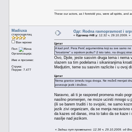
These our actors, as I foretold you, were all spirits, and are
Madiuxa
Одг: Rodna ravnopravnost i srps
староседелац
«
Одговор #48 у:
12.32 ч. 29.10.2009. »
Ван мреже
Цитат
A kad prof. Pera Perić argumentima koji su sve samo ne lin
Пол:
"kroatizme" u srpskom jeziku? (I isto tako, na drugoj stran
Организација:
Ovo, Djole, jeste sasvim druga tema i nema 
Име и презиме:
slazem sa tim podelama i sikaniranjima kroati
Струка:
Medjutim, teme su sasvim razlicite i u ovoj di
Поруке: 7.477
Цитат
Nema granice između toga dvoga. Ne možeš menjati društvo
povezuje jezik i društvo.
Naravno, ali ti je raspored promena malo pog
nasilno promenjen, ne moze uciniti mnogo u
(ili se barem truditi i to svojski, ne samo ko
jezik zivi organizam, da se menja nezavisno
da kazes od danas, ima to tako da se kaze i n
nasilje nad jezikom.
«
Задњи пут промењено: 12.36 ч. 29.10.2009. од Brun