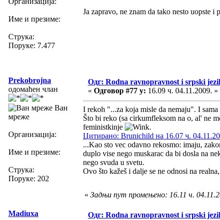
Организација:
Ja zapravo, ne znam da tako nesto uopste i po
Име и презиме:
Струка:
Поруке: 7.477
Prekobrojna
Одг: Rodna ravnopravnost i srpski jezi
одомаћен члан
«
Одговор #77 у:
16.09 ч. 04.11.2009. »
Ван
I rekoh "...za koja misle da nemaju". I sam
мреже
Što bi reko (sa cirkumfleksom na o, al' ne 
feministkinje
.
Организација:
Цитирано: Brunichild на 16.07 ч. 04.11.20
...Kao sto vec odavno rekosmo: imaju, zakons
Име и презиме:
duplo vise nego muskarac da bi dosla na neku 
nego svuda u svetu.
Струка:
Ovo što kažeš i dalje se ne odnosi na realna
Поруке: 202
«
Задњи пут промењено: 16.11 ч. 04.11.2
Madiuxa
Одг: Rodna ravnopravnost i srpski jezi