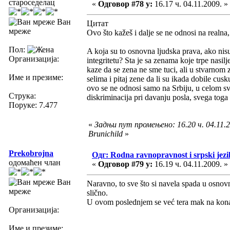
староседелац
«
Одговор #78 у:
16.17 ч. 04.11.2009. »
Ван
Цитат
мреже
Ovo što kažeš i dalje se ne odnosi na realna
Пол:
A koja su to osnovna ljudska prava, ako ni
Организација:
integritetu? Sta je sa zenama koje trpe nasi
kaze da se zena ne sme tuci, ali u stvarnom z
Име и презиме:
selima i pitaj zene da li su ikada dobile cus
ovo se ne odnosi samo na Srbiju, u celom svet
Струка:
diskriminacija pri davanju posla, svega toga 
Поруке: 7.477
«
Задњи пут промењено: 16.20 ч. 04.11.2
Brunichild
»
Prekobrojna
Одг: Rodna ravnopravnost i srpski jezi
одомаћен члан
«
Одговор #79 у:
16.19 ч. 04.11.2009. »
Ван
Naravno, to sve što si navela spada u osnovn
мреже
slično.
U ovom poslednjem se već tera mak na ko
Организација:
Име и презиме: