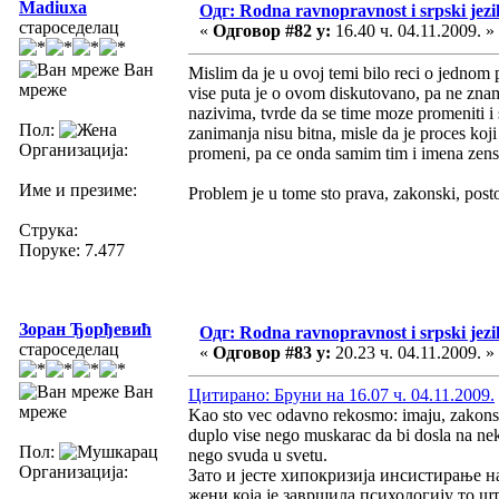
Madiuxa
Одг: Rodna ravnopravnost i srpski jezi
староседелац
«
Одговор #82 у:
16.40 ч. 04.11.2009. »
Ван
Mislim da je u ovoj temi bilo reci o jednom p
мреже
vise puta je o ovom diskutovano, pa ne znam 
nazivima, tvrde da se time moze promeniti i
Пол:
zanimanja nisu bitna, misle da je proces koj
Организација:
promeni, pa ce onda samim tim i imena zensk
Име и презиме:
Problem je u tome sto prava, zakonski, postoj
Струка:
Поруке: 7.477
Зоран Ђорђевић
Одг: Rodna ravnopravnost i srpski jezi
староседелац
«
Одговор #83 у:
20.23 ч. 04.11.2009. »
Ван
Цитирано: Бруни на 16.07 ч. 04.11.2009.
мреже
Kao sto vec odavno rekosmo: imaju, zakonski.
duplo vise nego muskarac da bi dosla na neku 
Пол:
nego svuda u svetu.
Организација:
Зато и јесте хипокризија инсистирање 
жени која је завршила психологију то ш