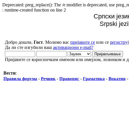
Deprecated: preg_replace(): The /e modifier is deprecated, use preg
: runtime-created function on line 2
Српски јези
Srpski jez
Добро дошли,
Гост
. Молимо вас
пријавите се
или се
региструј
Да ли сте изгубили ваш
активациони e-mail?
Пријавите се корисничким именом или имејлом, лозинком и 
Вести
:
Правила форума
-
Речник
-
Правопис
-
Граматика
-
Вокатив