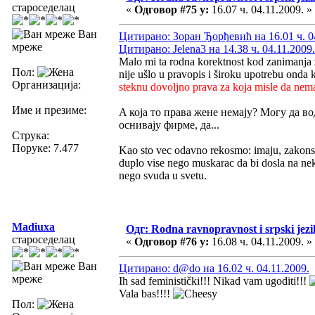
староседелац
«
Одговор #75 у:
16.07 ч. 04.11.2009. »
Ван
Цитирано: Зоран Ђорђевић на 16.01 ч. 0
мреже
Цитирано: Jelena3 на 14.38 ч. 04.11.2009.
Malo mi ta rodna korektnost kod zanimanja z
Пол:
nije ušlo u pravopis i široku upotrebu onda
Организација:
steknu dovoljno prava za koja misle da nem
Име и презиме:
A која то права жене немају? Могу да вод
оснивају фирме, да...
Струка:
Поруке: 7.477
Kao sto vec odavno rekosmo: imaju, zakonski.
duplo vise nego muskarac da bi dosla na neku 
nego svuda u svetu.
Madiuxa
Одг: Rodna ravnopravnost i srpski jezi
староседелац
«
Одговор #76 у:
16.08 ч. 04.11.2009. »
Ван
Цитирано: d@do на 16.02 ч. 04.11.2009.
мреже
Ih sad feministički!!! Nikad vam ugoditi!!!
Vala bas!!!!
Пол: