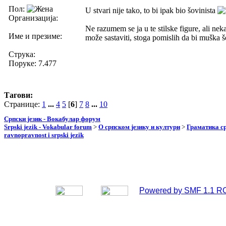
Пол:
U stvari nije tako, to bi ipak bio šovinista
Организација:
Ne razumem se ja u te stilske figure, ali ne
Име и презиме:
može sastaviti, stoga pomislih da bi muška š
Струка:
Поруке: 7.477
Тагови:
Странице:
1
...
4
5
[
6
]
7
8
...
10
Српски језик - Вокабулар форум
Srpski jezik - Vokabular forum
>
О српском језику и култури
>
Граматика ср
ravnopravnost i srpski jezik
Powered by SMF 1.1 R