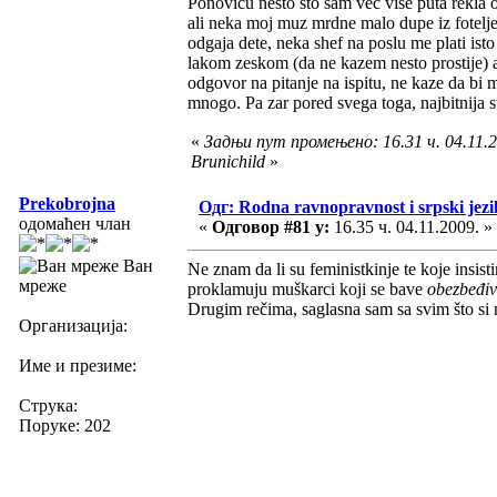
Ponovicu nesto sto sam vec vise puta rekla 
ali neka moj muz mrdne malo dupe iz fote
odgaja dete, neka shef na poslu me plati is
lakom zeskom (da ne kazem nesto prostije) 
odgovor na pitanje na ispitu, ne kaze da bi m
mnogo. Pa zar pored svega toga, najbitnija stv
«
Задњи пут промењено: 16.31 ч. 04.11.2
Brunichild
»
Prekobrojna
Одг: Rodna ravnopravnost i srpski jezi
одомаћен члан
«
Одговор #81 у:
16.35 ч. 04.11.2009. »
Ван
Ne znam da li su feministkinje te koje insisti
мреже
proklamuju muškarci koji se bave
obezbeđi
Drugim rečima, saglasna sam sa svim što si
Организација:
Име и презиме:
Струка:
Поруке: 202