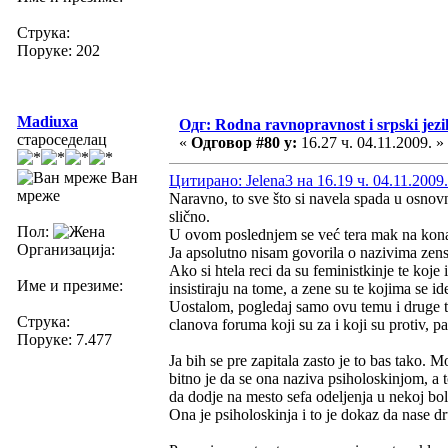
Струка:
Поруке: 202
Madiuxa
Одг: Rodna ravnopravnost i srpski jezi
староседелац
«
Одговор #80 у:
16.27 ч. 04.11.2009. »
Ван
Цитирано: Jelena3 на 16.19 ч. 04.11.2009.
мреже
Naravno, to sve što si navela spada u osnovn
slično.
Пол:
U ovom poslednjem se već tera mak na ko
Организација:
Ja apsolutno nisam govorila o nazivima zens
Ako si htela reci da su feministkinje te koje
Име и презиме:
insistiraju na tome, a zene su te kojima se i
Uostalom, pogledaj samo ovu temu i druge t
Струка:
clanova foruma koji su za i koji su protiv, p
Поруке: 7.477
Ja bih se pre zapitala zasto je to bas tako.
bitno je da se ona naziva psiholoskinjom, a to 
da dodje na mesto sefa odeljenja u nekoj bol
Ona je psiholoskinja i to je dokaz da nase dr