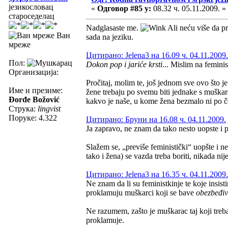
језикословац
«
Одговор #85 у:
08.32 ч. 05.11.2009. »
староседелац
Nadglasaste me.
Ali neću više da pr
Ван
sada na jeziku.
мреже
Цитирано: Jelena3 на 16.09 ч. 04.11.2009.
Пол:
Dokon pop i jariće krsti
... Mislim na femini
Организација:
Pročitaj, molim te, još jednom sve ovo što j
Име и презиме:
žene trebaju po svemu biti jednake s muškarc
Đorđe Božović
kakvo je naše, u kome žena bezmalo ni po č
Струка:
lingvist
Поруке: 4.322
Цитирано: Бруни на 16.08 ч. 04.11.2009.
Ja zapravo, ne znam da tako nesto uopste i po
Slažem se, „previše feministički“ uopšte i n
tako i žena) se vazda treba boriti, nikada nij
Цитирано: Jelena3 на 16.35 ч. 04.11.2009.
Ne znam da li su feministkinje te koje insisti
proklamuju muškarci koji se bave
obezbeđi
Ne razumem, zašto je muškarac taj koji tre
proklamuje.