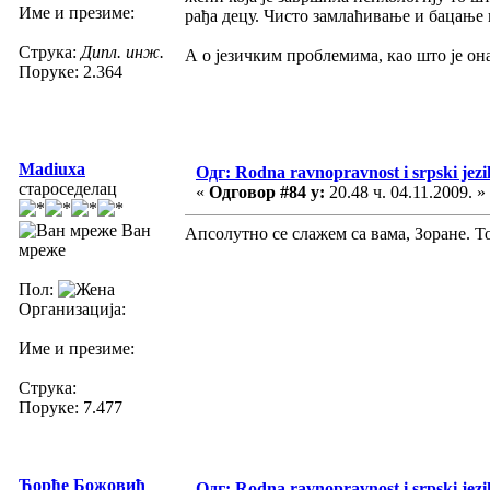
Име и презиме:
рађа децу. Чисто замлаћивање и бацање
Струка:
Дипл. инж.
А о језичким проблемима, као што је она
Поруке: 2.364
Madiuxa
Одг: Rodna ravnopravnost i srpski jezi
староседелац
«
Одговор #84 у:
20.48 ч. 04.11.2009. »
Ван
Апсолутно се слажем са вама, Зоране. То
мреже
Пол:
Организација:
Име и презиме:
Струка:
Поруке: 7.477
Ђорђе Божовић
Одг: Rodna ravnopravnost i srpski jezi