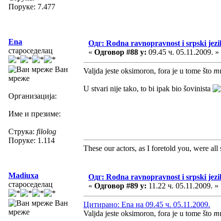
Поруке: 7.477
Ena
Одг: Rodna ravnopravnost i srpski jezi
староседелац
«
Одговор #88 у:
09.45 ч. 05.11.2009. »
Ван
Valjda jeste oksimoron, fora je u tome što
mu
мреже
U stvari nije tako, to bi ipak bio šovinista
Организација:
Име и презиме:
Струка:
filolog
Поруке: 1.114
These our actors, as I foretold you, were all sp
Madiuxa
Одг: Rodna ravnopravnost i srpski jezi
староседелац
«
Одговор #89 у:
11.22 ч. 05.11.2009. »
Ван
Цитирано: Ena на 09.45 ч. 05.11.2009.
мреже
Valjda jeste oksimoron, fora je u tome što
mu