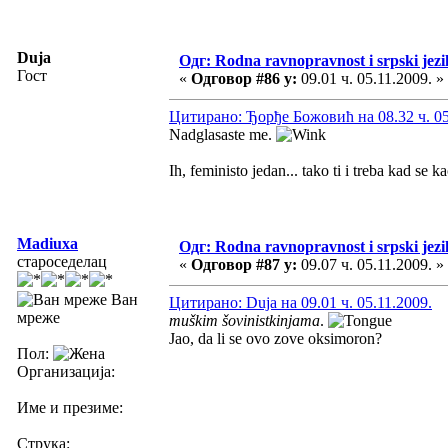
Duja
Одг: Rodna ravnopravnost i srpski jezi
Гост
«
Одговор #86 у:
09.01 ч. 05.11.2009. »
Цитирано: Ђорђе Божовић на 08.32 ч. 05
Nadglasaste me.
Ih, feministo jedan... tako ti i treba kad se k
Madiuxa
Одг: Rodna ravnopravnost i srpski jezi
староседелац
«
Одговор #87 у:
09.07 ч. 05.11.2009. »
Ван
Цитирано: Duja на 09.01 ч. 05.11.2009.
мреже
muškim šovinistkinjama
.
Jao, da li se ovo zove oksimoron?
Пол:
Организација:
Име и презиме:
Струка: