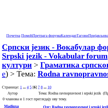
Почетна
Помоћ
Претрага форума
Календар
Тагови
Пријављив
Српски језик - Вокабулар ф
Srpski jezik - Vokabular forum
култури
>
Граматика српског
e
) > Тема:
Rodna ravnopravnost
Странице:
1
...
4
5
[
6
]
7
8
...
10
Аутор
Тема: Rodna ravnopravnost i srpski jezik (
0 чланова и 1 гост прегледају ову тему.
Madiuxa
Одг: Rodna ravnopravnost i srpski jezi