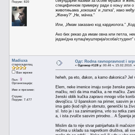
секундарни називи за особе мушког и женс
Поруке: 820
специфичном примерку ради о коњу или о ко
животињама „кокошка“ и „патка“, иако међ
„Женку?“ „Не, мáчка.“
Или, „Имам заказано код кардиолога.“ „Код
Ако бих рекао да имам овна или петла, не
један/дна купац/муштерија/особа/студент“ 
Madiuxa
Одг: Rodna ravnopravnost i srps
староседелац
«
Одговор #128 у:
00.46 ч. 15.02.2010. 
Ван мреже
heheh, pa eto, đakon, a kamo đakonica? Jel 
Пол:
Организација:
Elem, neke imenice imaju svoje ženske paro
Име и презиме:
mačku, reći da ima mačka, a ne mačku. Zanimlji
ženski oblik kučka zapravo mnogo više koriš
Струка:
Поруке: 7.477
devojčicu. U španskom na primer, sasvim je n
ima gato (kod njih je obrnuto, generički ta živ
sl. Isto je i sa zanimanjima, vrlo su retka za
a, i ista zvulče sasvim prirodno... A Španija j
Mislim da to nije stvar patrijarhata ili mačo
rečima u skladu sa napretkom društva, ali sve t