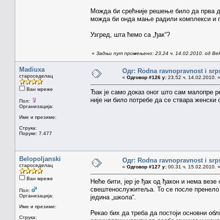
Можда би срећније решење било да прва д
можда би онда мање радили комплекси и пре
Узгред, шта ћемо са „ђак“?
«
Задњи пут промењено: 23.24 ч. 14.02.2010. од Belo
Madiuxa
Одг: Rodna ravnopravnost i srps
староседелац
«
Одговор #126 у:
23.52 ч. 14.02.2010. 
Ван мреже
Ђак је само доказ оног што сам малопре р
није ни било потребе да се ствара женски 
Пол:
Организација:
Име и презиме:
Струка:
Поруке: 7.477
Belopoljanski
Одг: Rodna ravnopravnost i srps
староседелац
«
Одговор #127 у:
00.31 ч. 15.02.2010. 
Ван мреже
Неће бити, јер је ђак од ђакон и нема везе
свештенослужитеља. То се после пренело н
Пол:
Организација:
једина „школа“.
Име и презиме:
Рекао бих да треба да постоји основни обл
Струка: