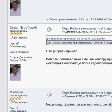
«
Задњи пут промењено: 22.41 ч. 17.02.2010. од З
Зоран Ђорђевић
Одг: Rodna ravnopravnost i srps
староседелац
«
Одговор #131 у:
22.38 ч. 17.02.2010. 
Ван мреже
Цитирано: Belopoljanski на 00.31 ч. 15.02.2010.
Или, „Имам заказано код кардиолога.“ „Код ког?“ „Ко
Пол:
Организација:
Ово је прави пример.
Име и презиме:
Струка:
Дипл. инж.
Већ сам помињао неке смешне конструкциј
Поруке: 2.364
Докторка Петровић је боља кардиолошкињ
Madiuxa
Одг: Rodna ravnopravnost i srps
староседелац
«
Одговор #132 у:
22.54 ч. 17.02.2010. 
Ван мреже
Ne, pobogu, Zorane, pisace mu i novo, zensko 
Пол:
Организација: