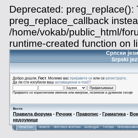
Deprecated: preg_replace(): 
preg_replace_callback instea
/home/vokab/public_html/for
runtime-created function on l
Српски јез
Srpski jez
Добро дошли,
Гост
. Молимо вас
пријавите се
или се
региструјте
.
Да ли сте изгубили ваш
активациони e-mail?
Пријавите се корисничким именом или имејлом, лозинком и дужином сесије
Вести
:
Правила форума
-
Речник
-
Правопис
-
Граматика
-
Вок
недоумице
ПОЧЕТНА
ПОМОЋ
ПРЕТРАГА ФОРУМА
КАЛЕНДАР
ТАГОВИ
ПРИЈАВЉИВА