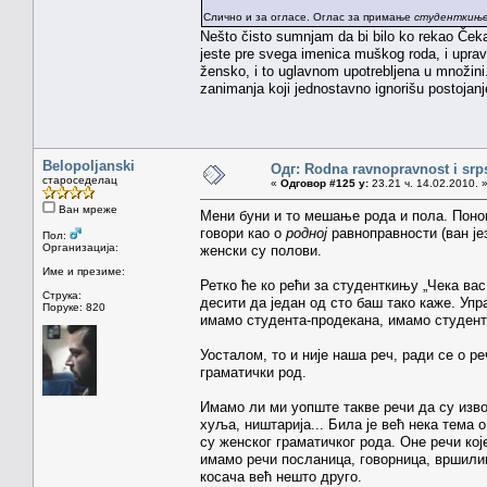
Слично и за огласе. Оглас за примање
студенткињ
Nešto čisto sumnjam da bi bilo ko rekao Čeka
jeste pre svega imenica muškog roda, i upravo
žensko, i to uglavnom upotrebljena u množini.
zanimanja koji jednostavno ignorišu postojanj
Belopoljanski
Одг: Rodna ravnopravnost i srps
староседелац
«
Одговор #125 у:
23.21 ч. 14.02.2010. 
Ван мреже
Мени буни и то мешање рода и пола. Понов
говори као о
родној
равноправности (ван јез
Пол:
Организација:
женски су полови.
Име и презиме:
Ретко ће ко рећи за студенткињу „Чека вас
Струка:
десити да један од сто баш тако каже. Упр
Поруке: 820
имамо студента-продекана, имамо студента
Уосталом, то и није наша реч, ради се о р
граматички род.
Имамо ли ми уопште такве речи да су изво
хуља, ништарија... Била је већ нека тема
су женског граматичког рода. Оне речи кој
имамо речи посланица, говорница, вршилиц
косача већ нешто друго.