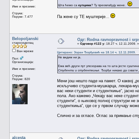
Шта ћемо са
купцима
? Ту преовлађују жене.
Име и презиме:
Струка:
Па жене су ТЕ муштерије...
Поруке: 7.477
Belopoljanski
Одг: Rodna ravnopravnost i srps
староседелац
«
Одговор #122 у:
18.27 ч. 12.11.2009. »
Ван мреже
Цитирано: Зоран Ђорђевић на 18.14 ч. 12.11.2009.
Не видим ни ја.
Пол:
Организација:
Ема већ други пут упозорава на то шта јесте суштина
Име и презиме:
Студенти и студенткиње
. Ђорђе никако да схвати 
Струка:
Поруке: 820
Мени још нешто паде на памет. О каквој „ро
искључиво студента-мушкарца, лекара-муш
вас неки студенти и студенткиње“, јасно н
пола. Ако кажемо „Чекају вас неке студент
студенти“, о њиховој полној структури не з
студенткиња“, где се у првом случају мож
Слично и за огласе. Оглас за примање
ст
alcesta
Одг: Rodna ravnopravnost i srps