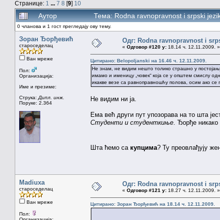
Странице:
1
...
7
8
[
9
]
10
Аутор
Тема: Rodna ravnopravnost i srpski jez
0 чланова и 1 гост прегледају ову тему.
Зоран Ђорђевић
Одг: Rodna ravnopravnost i srps
староседелац
«
Одговор #120 у:
18.14 ч. 12.11.2009. »
Ван мреже
Цитирано: Belopoljanski на 16.46 ч. 12.11.2009.
Не знам, не видим нешто толико страшно у постојању
Пол:
имамо и именицу „човек“ која се у општем смислу од
Организација:
икакве везе са равноправношћу полова, осим ако се
Име и презиме:
Струка:
Дипл. инж.
Не видим ни ја.
Поруке: 2.364
Ема већ други пут упозорава на то шта јес
Студенти и студенткиње
. Ђорђе никако 
Шта ћемо са
купцима
? Ту преовлађују ж
Madiuxa
Одг: Rodna ravnopravnost i srps
староседелац
«
Одговор #121 у:
18.27 ч. 12.11.2009. »
Ван мреже
Цитирано: Зоран Ђорђевић на 18.14 ч. 12.11.2009.
Пол:
Организација: