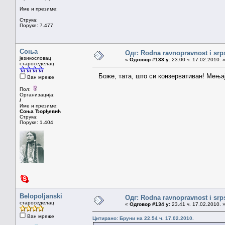
Име и презиме:
Струка:
Поруке: 7.477
Соња
Одг: Rodna ravnopravnost i srps
језикословац
«
Одговор #133 у:
23.00 ч. 17.02.2010. 
староседелац
Боже, тата, што си конзервативан! Мења
Ван мреже
Пол:
Организација:
/
Име и презиме:
Соња Ђорђевић
Струка:
Поруке: 1.404
Belopoljanski
Одг: Rodna ravnopravnost i srps
староседелац
«
Одговор #134 у:
23.41 ч. 17.02.2010. 
Ван мреже
Цитирано: Бруни на 22.54 ч. 17.02.2010.