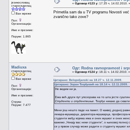
језикословац
«
Одговор #123 у:
17.35 ч. 14.02.2010. 
староседелац
Primetila sam da u TV programu Novosti već ne
Ван мреже
zvanično tako zove?
Пол:
Организација:
Име и презиме:
Поруке: 1.865
Madiuxa
Одг: Rodna ravnopravnost i srps
староседелац
«
Одговор #124 у:
18.11 ч. 14.02.2010. »
Ван мреже
Цитирано: Belopoljanski на 18.27 ч. 12.11.2009.
Цитирано: Зоран Ђорђевић на 18.14 ч. 12.11.2009.
Пол:
Организација:
Не видим ни ја.
Име и презиме:
Ема већ други пут упозорава на то шта јесте суштин
Студенти и студенткиње
. Ђорђе никако да схвати
Струка:
Поруке: 7.477
Мени још нешто паде на памет. О каквој „родној равн
лекара-мушкарца, директора-мушкарца, професора-муш
студенти међу којима има и оних мушког и оних женск
кажемо „Чекају вас неки студенти“, о њиховој полној 
се у првом случају може радити о студенту мушког ил