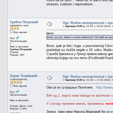
može da se održi... Neka reč ili uđe u uho nar
stranom, čudnom i neprirodnom...
Срећко Петровић
Одг: Rodna ravnopravnost i srps
одомаћен члан
«
Одговор #129 у:
10.53 ч. 15.02.2010. 
Ван мреже
Цитат
eheh, pa eto, đakon, a kamo đakonica? Jel vidiš da sam
Пол:
Организација:
/
Bruni, ipak je bilo i toga: u pravoslavnoj Crkvi
Име и презиме:
Срећко Петровић
poslednje su služile negde u 19. veku. Mada 
Струка:
Служба ђакониса у Грчкој православној цр
Поруке: 387
obimnija knjiga na ovu temu (Ficdžerald Karido
Зоран Ђорђевић
Одг: Rodna ravnopravnost i srps
староседелац
«
Одговор #130 у:
22.34 ч. 17.02.2010. 
Ван мреже
Ово је из сутрашње Политике:
http://www.
Пол:
Организација:
Већ од 1. марта нови изводи из матичних 
..................................................................
Име и презиме:
У случају промене имена, презимена,
пол
Струка:
Дипл. инж.
Поруке: 2.364
Значи, тамо неки Никола Марковић ће се и 