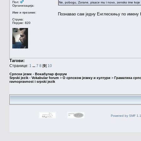
Пол:
Ne, pobogu, Zorane, pisace mu i novo, zensko ime koje b
Организација:
Име и презиме:
Познавао сам једну Енглескињу по имену Н
Струка:
Поруке: 820
Тагови:
Странице:
1
...
7
8
[
9
]
10
Српски језик - Вокабулар форум
Srpski jezik - Vokabular forum
>
О српском језику и култури
>
Граматика српс
ravnopravnost i srpski jezik
Powered by SMF 1.