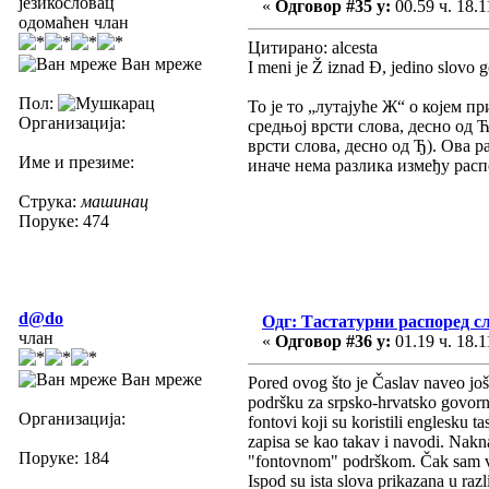
језикословац
«
Одговор #35 у:
00.59 ч. 18.1
одомаћен члан
Цитирано: alcesta
Ван мреже
I meni je Ž iznad Đ, jedino slovo
Пол:
То је то „лутајуће Ж“ о којем п
Организација:
средњој врсти слова, десно од Ћ
врсти слова, десно од Ђ). Ова 
Име и презиме:
иначе нема разлика између расп
Струка:
машинац
Поруке: 474
d@do
Одг: Тастатурни распоред с
члан
«
Одговор #36 у:
01.19 ч. 18.1
Ван мреже
Pored ovog što je Časlav naveo još
podršku za srpsko-hrvatsko govorno p
Организација:
fontovi koji su koristili englesku t
zapisa se kao takav i navodi. Nakn
Поруке: 184
"fontovnom" podrškom. Čak sam viđa
Ispod su ista slova prikazana u raz