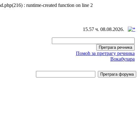
d.php(216) : runtime-created function on line 2
15.57 ч. 08.08.2026.
Помоћ за претрагу речника
Вокабулара