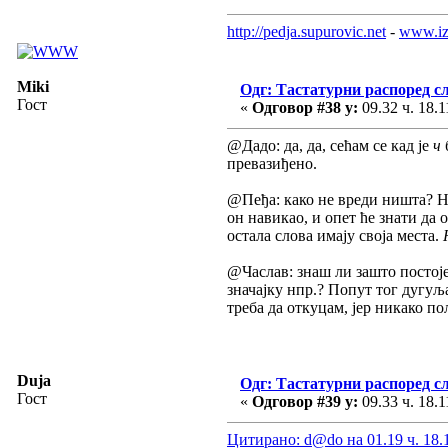
http://pedja.supurovic.net
-
www.iz
Miki
Одг: Тастатурни распоред с
Гост
«
Одговор #38 у:
09.32 ч. 18.1
@Дадо: да, да, сећам се кад је
ч
превазиђено.
@Пеђа: како не вреди ништа? Не
он навикао, и опет ће знати да 
остала слова имају своја места.
@Часлав: знаш ли зашто постоје
значајку нпр.? Попут тог дугуљ
треба да откуцам, јер никако по
Duja
Одг: Тастатурни распоред с
Гост
«
Одговор #39 у:
09.33 ч. 18.1
Цитирано: d@do на 01.19 ч. 18.