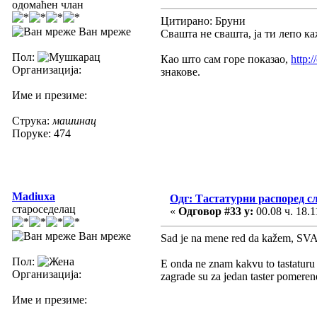
одомаћен члан
Цитирано: Бруни
Ван мреже
Свашта не свашта, ја ти лепо каж
Пол:
Као што сам горе показао,
http:
Организација:
знакове.
Име и презиме:
Струка:
машинац
Поруке: 474
Madiuxa
Одг: Тастатурни распоред с
староседелац
«
Одговор #33 у:
00.08 ч. 18.1
Ван мреже
Sad je na mene red da kažem, S
Пол:
E onda ne znam kakvu to tastaturu i
Организација:
zagrade su za jedan taster pomerene
Име и презиме: