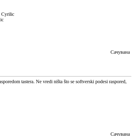
yrilic
ic
Сачувана
asporedom tastera. Ne vredi ništa što se softverski podesi raspored,
Сачувана