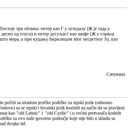
Постоје три облика: ентер као Г у огледалу (Ж је тада у
а, десно од плуса) и ентер дугуљаст као шифт (Ж у горњој
што мора, а при куцању ћирилицом због несретног Ѕ), али
Сачувана
u počeli sa izradom jezičke podrške za srpski jezik (odnosno
tove) su se srpski i hrvatski jezik koristili na način da su pravljeni
oznat kao "old Latinic" i "old Cyrilic" i u većini pretvarača kodnih
odršku za ovo naše govorno područje koje nije bilo u skladu sa
nad dvojke itd.