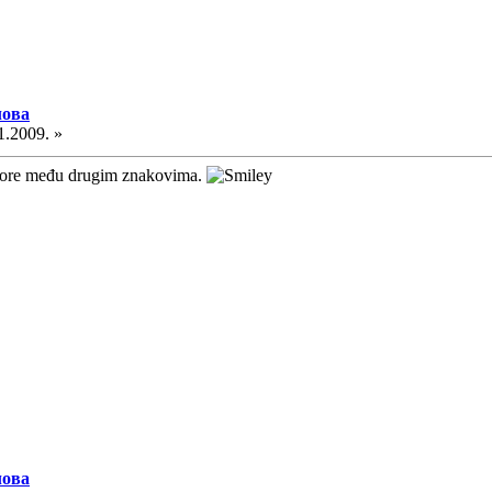
лова
1.2009. »
o gore među drugim znakovima.
лова