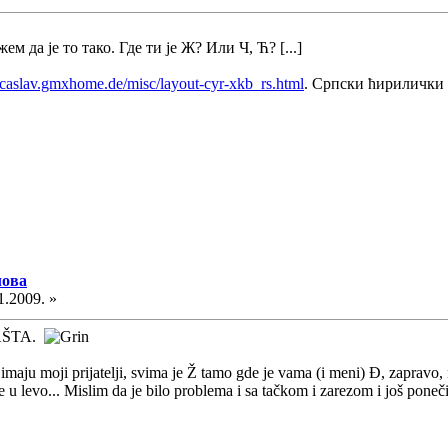
ем да је то тако. Где ти је Ж? Или Ч, Ћ? [...]
//caslav.gmxhome.de/misc/layout-cyr-xkb_rs.html
. Српски ћирилички 
лова
1.2009. »
VAŠTA.
maju moji prijatelji, svima je Ž tamo gde je vama (i meni) Đ, zapravo, n
 u levo... Mislim da je bilo problema i sa tačkom i zarezom i još poneči