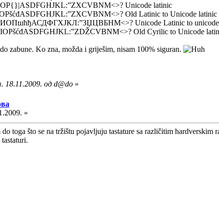
P{}|ASDFGHJKL:”ZXCVBNM<>? Unicode latinic
šćđASDFGHJKL:”ZXCVBNM<>? Old Latinic to Unicode latinic
шћђАСДФГХЈКЛ:”ЗЏЦВБНМ<>? Unicode Latinic to unicode C
PšćđASDFGHJKL:”ZDŽCVBNM<>? Old Cyrilic to Unicode latin
o do zabune. Ko zna, možda i griješim, nisam 100% siguran.
. 18.11.2009. од d@do
»
ова
1.2009. »
 toga što se na tržištu pojavljuju tastature sa različitim hardverskim r
 tastaturi.