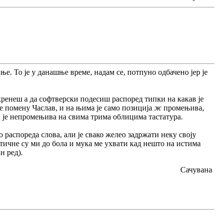
ње. То је у данашње време, надам се, потпуно одбачено јер је
ренеш а да софтверски подесиш распоред типки на какав је
оје помену Часлав, и на њима је само позиција
ж
промењива,
а је непромењива на свима трима облицима тастатура.
распореда слова, али је свако желео задржати неку своју
ктичне су ми до бола и мука ме ухвати кад нешто на истима
н ред).
Сачувана