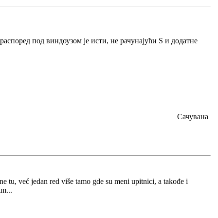
распоред под виндоузом је исти, не рачунајући Ѕ и додатне
Сачувана
e tu, već jedan red više tamo gde su meni upitnici, a takođe i
m...