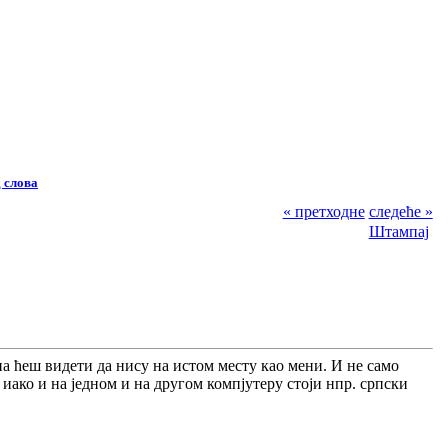
 слова
« претходне
следеће »
Штампај
а па ћеш видети да нису на истом месту као мени. И не само
, иако и на једном и на другом компјутеру стоји нпр. српски