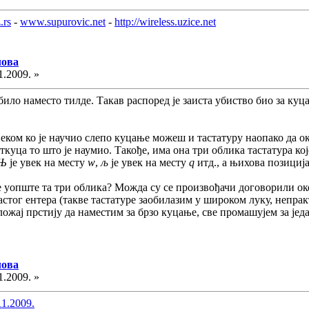
.rs
-
www.supurovic.net
-
http://wireless.uzice.net
лова
1.2009. »
било наместо тилде. Такав распоред је заиста убиство био за куца
ком ко је научио слепо куцање можеш и тастатуру наопако да ок
откуца то што је наумио. Такође, има она три облика тастатура к
Њ
је увек на месту
w
,
љ
је увек на месту
q
итд., а њихова позициј
 уопште та три облика? Можда су се произвођачи договорили око 
астог ентера (такве тастатуре заобилазим у широком луку, непра
ложај прстију да наместим за брзо куцање, све промашујем за једа
лова
1.2009. »
11.2009.