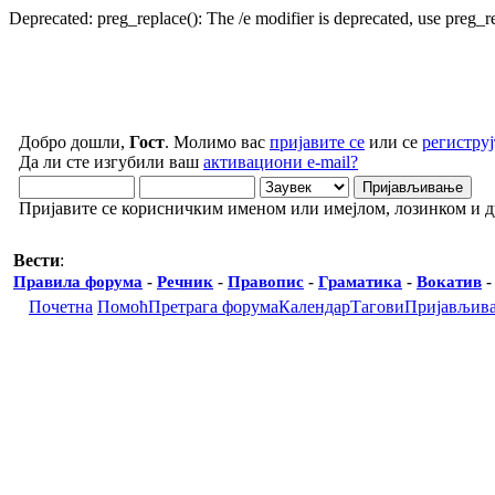
Deprecated: preg_replace(): The /e modifier is deprecated, use preg_
Добро дошли,
Гост
. Молимо вас
пријавите се
или се
региструј
Да ли сте изгубили ваш
активациони e-mail?
Пријавите се корисничким именом или имејлом, лозинком и 
Вести
:
Правила форума
-
Речник
-
Правопис
-
Граматика
-
Вокатив
Почетна
Помоћ
Претрага форума
Календар
Тагови
Пријављив