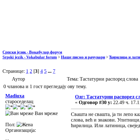
Српски језик - Вокабулар форум
Srpski jezik - Vokabular forum
>
Наше писмо и рачунари
>
Ћирилица и лат
Странице:
1
2
[
3
]
4
5
...
7
Аутор
Тема: Тастатурни распоред слова
0 чланова и 1 гост прегледају ову тему.
Madiuxa
Одг: Тастатурни распоред с
староседелац
«
Одговор #30 у:
22.49 ч. 17.1
Ван мреже
Свашта не свашта, ја ти лепо ка
слова, већ и знакови. Упитници,
Пол:
ћирилица. Или латиница, свеједн
Организација: