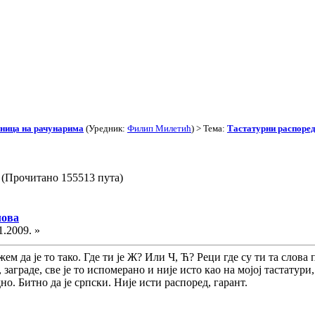
иница на рачунарима
(Уредник:
Филип Милетић
) > Тема:
Тастатурни распоред
 (Прочитано 155513 пута)
лова
1.2009. »
жем да је то тако. Где ти је Ж? Или Ч, Ћ? Реци где су ти та слов
 заграде, све је то испомерано и није исто као на мојој тастатури
о. Битно да је српски. Није исти распоред, гарант.