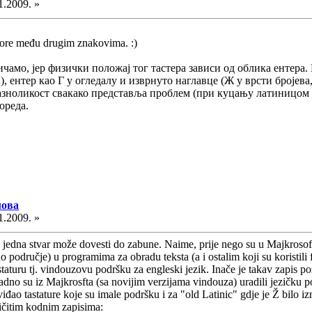
1.2009. »
 gore među drugim znakovima. :)
ричамо, јер физички положај тог тастера зависи од облика ентера. 
), ентер као Г у огледалу и изврнуто наглавце (Ж у врсти бројев
разноликост свакако представља проблем (при куцању латиницом 
ореда.
лова
1.2009. »
 jedna stvar može dovesti do zabune. Naime, prije nego su u Majkrosoft
odručje) u programima za obradu teksta (a i ostalim koji su koristili fon
astaturu tj. vindouzovu podršku za engleski jezik. Inače je takav zapis p
adno su iz Majkrosfta (sa novijim verzijama vindouza) uradili jezičku p
o tastature koje su imale podršku i za "old Latinic" gdje je Ž bilo iz
ličitim kodnim zapisima: