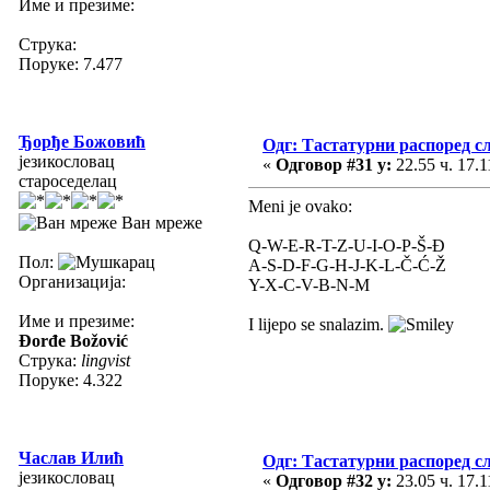
Име и презиме:
Струка:
Поруке: 7.477
Ђорђе Божовић
Одг: Тастатурни распоред с
језикословац
«
Одговор #31 у:
22.55 ч. 17.1
староседелац
Meni je ovako:
Ван мреже
Q-W-E-R-T-Z-U-I-O-P-Š-Đ
Пол:
A-S-D-F-G-H-J-K-L-Č-Ć-Ž
Организација:
Y-X-C-V-B-N-M
Име и презиме:
I lijepo se snalazim.
Đorđe Božović
Струка:
lingvist
Поруке: 4.322
Часлав Илић
Одг: Тастатурни распоред с
језикословац
«
Одговор #32 у:
23.05 ч. 17.1