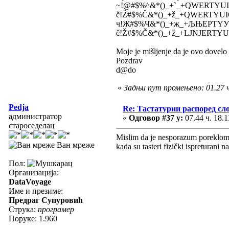
~!@#$%^&*()_+`_+QWERTYUIO
č!Ž#$%Č&*()_+ž_+QWERTYUIOP
ч!Ж#$%Ч&*()_+ж_+ЉЊЕРТYУИОП
č!Ž#$%Č&*()_+ž_+LJNJERTYUIO
Moje je mišljenje da je ovo dovel
Pozdrav
d@do
«
Задњи пут промењено: 01.27 ч
Pedja
Re: Тастатурни распоред сл
администратор
«
Одговор #37 у:
07.44 ч. 18.1
староседелац
Mislim da je nesporazum poreklom do
Ван мреже
kada su tasteri fizički ispreturani na
Пол:
Организација:
DataVoyage
Име и презиме:
Предраг Супуровић
Струка:
програмер
Поруке: 1.960