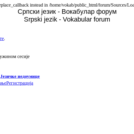
replace_callback instead in /home/vokab/public_html/forum/Sources/Loa
Српски језик - Вокабулар форум
Srpski jezik - Vokabular forum
те
.
дужином сесије
-
Језичке недоумице
ање
Регистрација