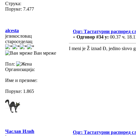
Струка:
Поруке: 7.477
alcesta
Одг: Тастатурни распоред с
језикословац
«
Одговор #34 у:
00.37 ч. 18.1
староседелац
I meni je Ž iznad Đ, jedino slov
Ван мреже
Пол:
Организација:
Име и презиме:
Поруке: 1.865
Часлав Илић
Одг: Тастатурни распоред с