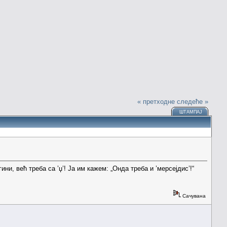
« претходне
следеће »
ШТАМПАЈ
ни, већ треба са ’џ’! Ја им кажем: „Онда треба и ’мерсејдис’!“
Сачувана