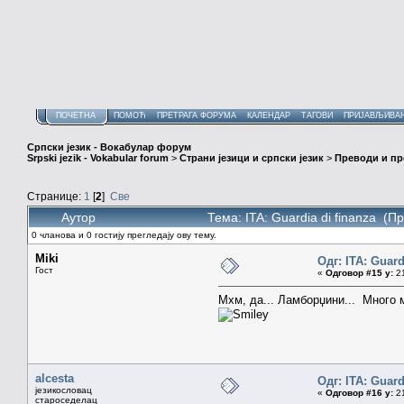
ПОЧЕТНА
ПОМОЋ
ПРЕТРАГА ФОРУМА
КАЛЕНДАР
ТАГОВИ
ПРИЈАВЉИВА
Српски језик - Вокабулар форум
Srpski jezik - Vokabular forum
>
Страни језици и српски језик
>
Преводи и п
Странице:
1
[
2
]
Све
Аутор
Тема: ITA: Guardia di finanza (П
0 чланова и 0 гостију прегледају ову тему.
Miki
Одг: ITA: Guard
Гост
«
Одговор #15 у:
21
Мхм, да... Ламборџини... Много
alcesta
Одг: ITA: Guard
језикословац
«
Одговор #16 у:
21
староседелац