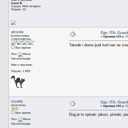
Ivana B.
Струка:
Web designer
Поруке: 32
alcesta
Одг: ITA: Guard
језикословац
«
Одговор #19 у:
15
староседелац
Takođe i dosta ljudi kod nas ne zna
Ван мреже
Пол:
Организација:
Име и презиме:
Поруке: 1.865
izzetta
Одг: ITA: Guard
посетилац
«
Одговор #20 у:
15
Ван мреже
Dug je to spisak: jakuci, pistaki, pa
Пол:
Организација: