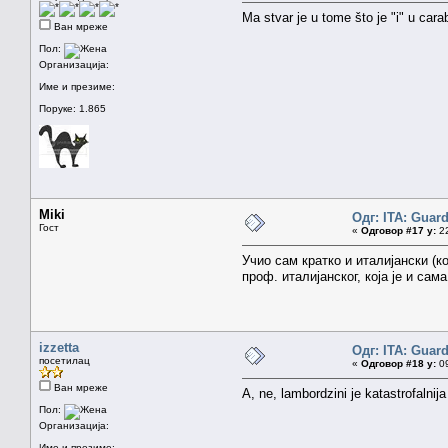
Ma stvar je u tome što je "i" u carab
Ван мреже
Пол:
Организација:
Име и презиме:
Поруке: 1.865
Miki
Одг: ITA: Guard
Гост
«
Одговор #17 у:
22
Учио сам кратко и италијански (к
проф. италијанског, која је и сам
izzetta
Одг: ITA: Guard
посетилац
«
Одговор #18 у:
09
Ван мреже
A, ne, lambordzini je katastrofalnija
Пол:
Организација:
Име и презиме: