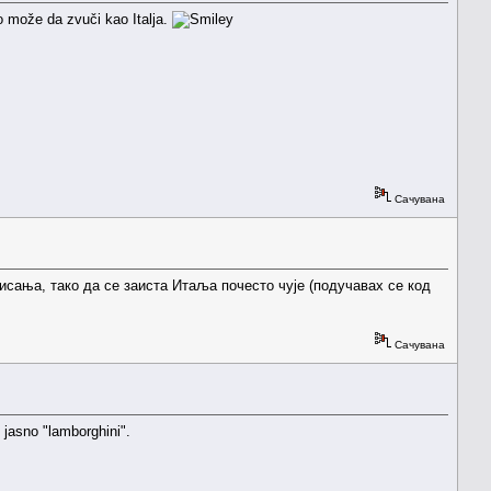
sto može da zvuči kao Italja.
Сачувана
писања, тако да се заиста Итаља почесто чује (подучавах се код
Сачувана
e jasno "lamborghini".