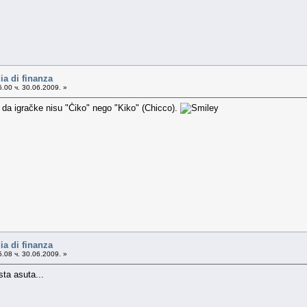
ia di finanza
.00 ч. 30.06.2009. »
 da igračke nisu "Čiko" nego "Kiko" (Chicco).
ia di finanza
.08 ч. 30.06.2009. »
sta asuta...