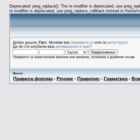
Deprecated: preg_replace(): The /e modifier is deprecated, use preg_re
/e modifier is deprecated, use preg_replace_callback instead in /home/
Добро дошли,
Гост
. Молимо вас
пријавите се
или се
региструјте
.
Да ли сте изгубили ваш
активациони e-mail?
Пријавите се корисничким именом или имејлом, лозинком и дужином сесије
Вести
:
Правила форума
-
Речник
-
Правопис
-
Граматика
-
Вок