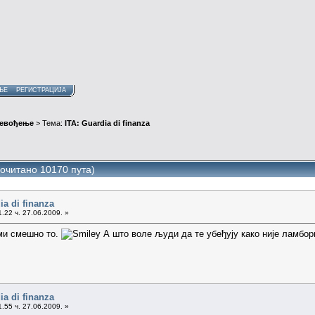
ЊЕ
РЕГИСТРАЦИЈА
ревођење
> Тема:
ITA: Guardia di finanza
рочитано 10170 пута)
ia di finanza
.22 ч. 27.06.2009. »
 ми смешно то.
А што воле људи да те убеђују како није ламборги
ia di finanza
.55 ч. 27.06.2009. »