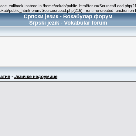
place_callback instead in /home/vokab/public_html/forum/Sources/Load.php(216
vokab/public_html/forum/Sources/Load.php(216) : runtime-created function on 
Српски језик - Вокабулар форум
Srpski jezik - Vokabular forum
атив
-
Језичке недоумице