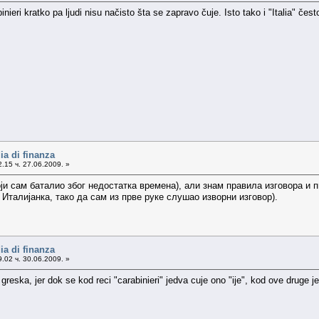
inieri kratko pa ljudi nisu načisto šta se zapravo čuje. Isto tako i "Italia" če
ia di finanza
.15 ч. 27.06.2009. »
оји сам баталио због недостатка времена), али знам правила изговора и 
а Италијанка, тако да сам из прве руке слушао изворни изговор).
ia di finanza
.02 ч. 30.06.2009. »
 greska, jer dok se kod reci "carabinieri" jedva cuje ono "ije", kod ove druge j