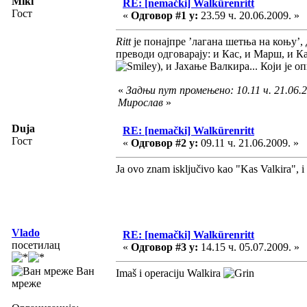
Miki
RE: [nemački] Walkürenritt
Гост
«
Одговор #1 у:
23.59 ч. 20.06.2009. »
Ritt
је понајпре ’лагана шетња на коњу’, 
преводи одговарају: и Кас, и Марш, и К
), и Јахање Валкира... Који је 
«
Задњи пут промењено: 10.11 ч. 21.06.2
Мирослав
»
Duja
RE: [nemački] Walkürenritt
Гост
«
Одговор #2 у:
09.11 ч. 21.06.2009. »
Ja ovo znam isključivo kao "Kas Valkira", i
Vlado
RE: [nemački] Walkürenritt
посетилац
«
Одговор #3 у:
14.15 ч. 05.07.2009. »
Ван
Imaš i operaciju Walkira
мреже