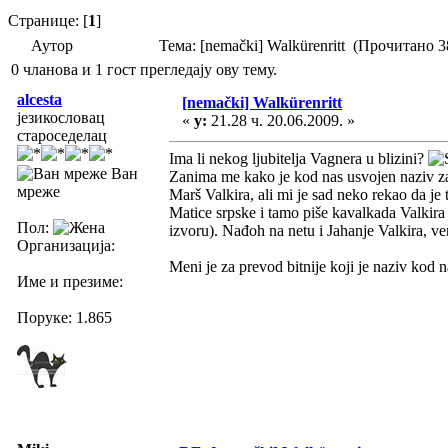
Странице: [
1
]
Аутор
Тема: [nemački] Walkürenritt (Прочитано 3
0 чланова и 1 гост прегледају ову тему.
alcesta
[nemački] Walkürenritt
језикословац
«
у:
21.28 ч. 20.06.2009. »
староседелац
Ima li nekog ljubitelja Vagnera u blizini?
Ван
Zanima me kako je kod nas usvojen naziv za 
мреже
Marš Valkira, ali mi je sad neko rekao da j
Matice srpske i tamo piše kavalkada Valkira 
Пол:
izvoru). Nađoh na netu i Jahanje Valkira, ve
Организација:
Meni je za prevod bitnije koji je naziv kod n
Име и презиме:
Поруке: 1.865