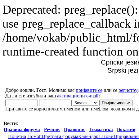
Deprecated: preg_replace():
use preg_replace_callback i
/home/vokab/public_html/f
runtime-created function on
Српски јези
Srpski jez
Добро дошли,
Гост
. Молимо вас
пријавите се
или се
региструј
Да ли сте изгубили ваш
активациони e-mail?
Пријавите се корисничким именом или имејлом, лозинком и 
Вести
:
Правила форума
-
Речник
-
Правопис
-
Граматика
-
Вокатив
Почетна
Помоћ
Претрага форума
Календар
Тагови
Пријављив