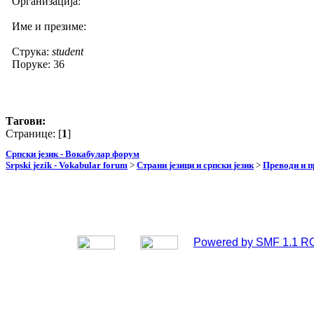
Организација:
Име и презиме:
Струка:
student
Поруке: 36
Тагови:
Странице: [
1
]
Српски језик - Вокабулар форум
Srpski jezik - Vokabular forum
>
Страни језици и српски језик
>
Преводи и 
Powered by SMF 1.1 R