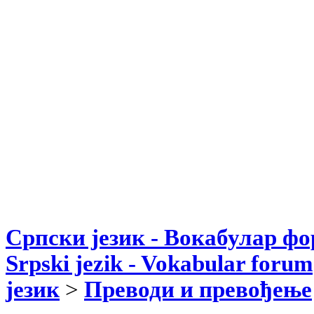
Српски језик - Вокабулар ф
Srpski jezik - Vokabular forum
језик
>
Преводи и превођење