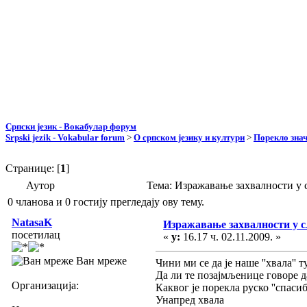
Српски језик - Вокабулар форум
Srpski jezik - Vokabular forum
>
О српском језику и култури
>
Порекло зна
Странице: [
1
]
Аутор
Тема: Изражавање захвалности у 
0 чланова и 0 гостију прегледају ову тему.
NatasaK
Изражавање захвалности у с
посетилац
«
у:
16.17 ч. 02.11.2009. »
Ван мреже
Чини ми се да је наше ''хвала''
Да ли те позајмљенице говоре д
Организација:
Каквог је порекла руско ''спасиб
Унапред хвала