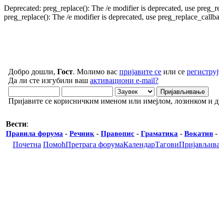
Deprecated: preg_replace(): The /e modifier is deprecated, use preg_
preg_replace(): The /e modifier is deprecated, use preg_replace_call
Добро дошли,
Гост
. Молимо вас
пријавите се
или се
региструј
Да ли сте изгубили ваш
активациони e-mail?
Пријавите се корисничким именом или имејлом, лозинком и 
Вести
:
Правила форума
-
Речник
-
Правопис
-
Граматика
-
Вокатив
Почетна
Помоћ
Претрага форума
Календар
Тагови
Пријављив