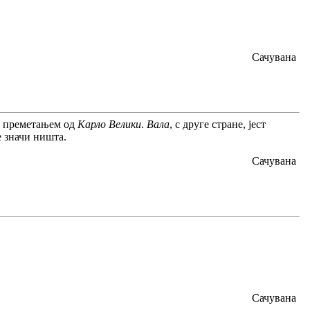
Сачувана
м преметањем од
Карло Велики
.
Вала
, с друге стране, јест
е значи ништа.
Сачувана
Сачувана