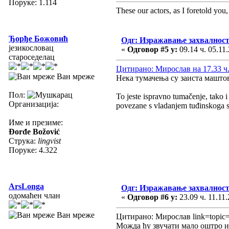
Поруке: 1.114
These our actors, as I foretold you, w
Ђорђе Божовић
Одг: Изражавање захвалност
језикословац
«
Одговор #5 у:
09.14 ч. 05.11.
староседелац
Цитирано: Мирослав на 17.33 ч.
Ван мреже
Нека тумачења су заиста машто
Пол:
To jeste ispravno tumačenje, tako i 
Организација:
povezane s vladanjem tuđinskoga s
Име и презиме:
Đorđe Božović
Струка:
lingvist
Поруке: 4.322
ArsLonga
Одг: Изражавање захвалност
одомаћен члан
«
Одговор #6 у:
23.09 ч. 11.11.
Ван мреже
Цитирано: Мирослав link=topi
Можда ћу звучати мало оштро и 