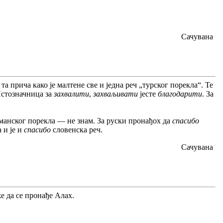
Сачувана
 прича како је малтене све и једна реч „турског порекла“. Те
 Истозначница за
захвалити
,
захваљивати
јесте
благодарити
. За
ерманског порекла — не знам. За руски пронађох да
спасибо
 и је и
спасибо
словенска реч.
Сачувана
же да се пронађе Алах.