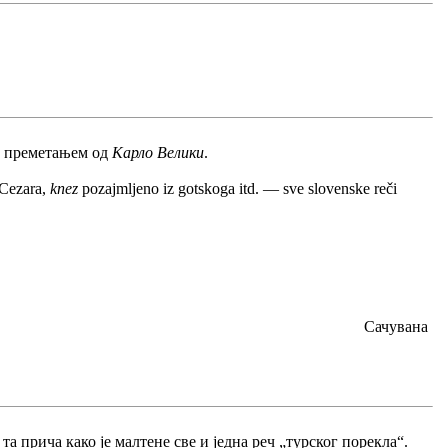
м преметањем од
Карло Велики
.
 Cezara,
knez
pozajmljeno iz gotskoga itd. — sve slovenske reči
Сачувана
а прича како је малтене све и једна реч „турског порекла“.