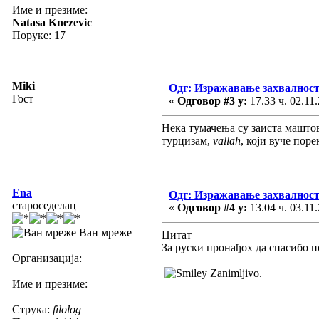
Име и презиме:
Natasa Knezevic
Поруке: 17
Miki
Одг: Изражавање захвалност
Гост
«
Одговор #3 у:
17.33 ч. 02.11.
Нека тумачења су заиста машто
турцизам,
vallah
, који вуче поре
Ena
Одг: Изражавање захвалност
староседелац
«
Одговор #4 у:
13.04 ч. 03.11.
Ван мреже
Цитат
За руски пронађох да спасибо п
Организација:
Zanimljivo.
Име и презиме:
Струка:
filolog