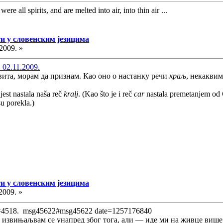
ere all spirits, and are melted into air, into thin air ...
и у словенским језицима
2009. »
 02.11.2009.
вита, морам да признам. Као оно о настанку речи
краљ
, некакви
jest nastala naša reč
kralj
. (Kao što je i reč
car
nastala premetanjem od
u porekla.)
и у словенским језицима
2009. »
c=4518. msg45622#msg45622 date=1257176840
извињаљвам се унапред због тога, али — иде ми на живце више т