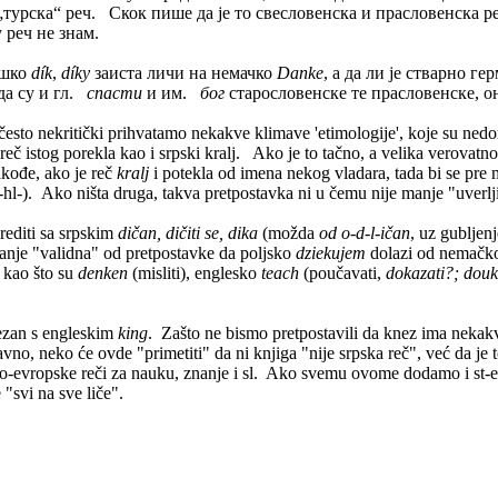
„турска“ реч. Скок пише да је то свесловенска и прасловенска 
 реч не знам.
ешко
dík
,
díky
заиста личи на немачко
Danke
, а да ли је стварно 
 да су и гл.
спасти
и им.
бог
старословенске те прасловенске, он
često nekritički prihvatamo nekakve klimave 'etimologije', koje su nedo
i, reč istog porekla kao i srpski kralj. Ako je to tačno, a velika verovatn
Takođe, ako je reč
kralj
i potekla od imena nekog vladara, tada bi se pre mo
hl-). Ako ništa druga, takva pretpostavka ni u čemu nije manje "uverlji
editi sa srpskim
dičan, dičiti se, dika
(možda
od o-d-l-ičan
, uz gubljenj
 manje "validna" od pretpostavke da poljsko
dziekujem
dolazi od nemač
 kao što su
denken
(misliti), englesko
teach
(poučavati,
dokazati?; dou
ezan s engleskim
king
. Zašto ne bismo pretpostavili da knez ima nekakv
ravno, neko će ovde "primetiti" da ni knjiga "nije srpska reč", već da j
do-evropske reči za nauku, znanje i sl. Ako svemu ovome dodamo i st
"svi na sve liče".