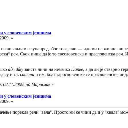
и у словенским језицима
2009. »
извињаљвам се унапред због тога, али — иде ми на живце више та
рска“ реч. Скок пише да је то свесловенска и прасловенска реч.
ешко
dík
,
díky
заиста личи на немачко
Danke
, а да ли је стварно г
да су и гл.
спасти
и им.
бог
старословенске те прасловенске, онда
. 02.11.2009. од Мирослав
»
и у словенским језицима
2009. »
чење порекла речи ''вала''. Просто ми се чини да и у ''хвала'' мо