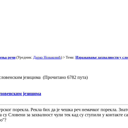
чења речи
(Уредник:
Дарко Новаковић
) > Тема:
Изражавање захвалности у сло
словенским језицима (Прочитано 6782 пута)
ловенским језицима
 турског порекла. Рекла бих да је чешка реч немачког порекла. Зна
а су Словени за захвалност чули тек кад су ступили у контакте 
о''?