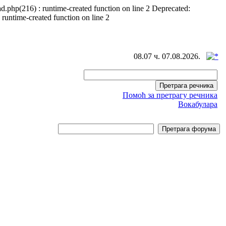
d.php(216) : runtime-created function on line 2 Deprecated:
 runtime-created function on line 2
08.07 ч. 07.08.2026.
Помоћ за претрагу речника
Вокабулара