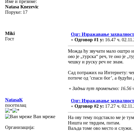
Име и презиме:
Natasa Knezevic
Поруке: 17
Miki
Одг: Изражавање захвалност
Гост
«
Одговор #1 у:
16.47 ч. 02.11.
Можда ћу звучати мало оштро и 
ово
је „турска“ реч, те
оно
је „ту
чешку и руску реч не знам.
Сад потражих на Интернету: ч
потиче од ’спаси бог’, а будући 
«
Задњи пут промењено: 16.56 ч
NatasaK
Одг: Изражавање захвалност
посетилац
«
Одговор #2 у:
17.27 ч. 02.11.
Ван мреже
На ову тему подстакло ме је тума
Ништа не тврдим, питам.
Организација:
Ваљда томе ово место и служи.