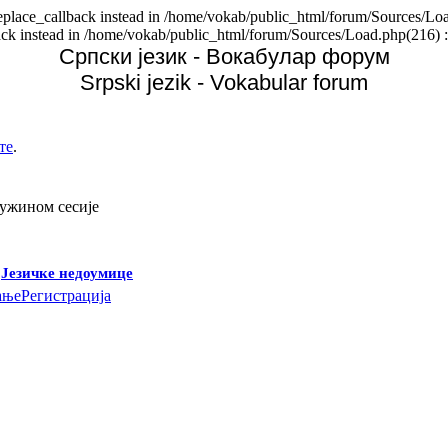
replace_callback instead in /home/vokab/public_html/forum/Sources/Loa
back instead in /home/vokab/public_html/forum/Sources/Load.php(216) :
Српски језик - Вокабулар форум
Srpski jezik - Vokabular forum
те
.
дужином сесије
-
Језичке недоумице
ање
Регистрација