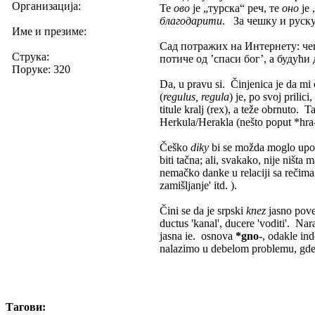
Организација:
Те
ово
је „турска“ реч, те
оно
је 
благодарити
. За чешку и руску
Име и презиме:
Сад потражих на Интернету: ч
Струка:
потиче од ’спаси бог’, а будући
Поруке: 320
Da, u pravu si. Činjenica je da mi 
(
regulus, regula
) je, po svoj prilic
titule kralj (rex), a teže obrnuto. 
Herkula/Herakla (nešto poput *hra-
Češko
diky
bi se možda moglo upor
biti tačna; ali, svakako, nije ništa
nemačko danke u relaciji sa rečima
zamišljanje' itd. ).
Čini se da je srpski
knez
jasno pov
ductus 'kanal', ducere 'voditi'. Na
jasna ie. osnova
*gno-
, odakle in
nalazimo u debelom problemu, gde 
Тагови: