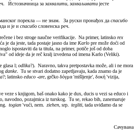
реч. Истозначница за
захвалити
,
захваљивати
јесте
германског порекла — не знам. За руски пронађох да
спасибо
да и је и
спасибо
словенска реч.
rečene i bez stroge naučne verifikacije. Na primer, latinsko
rex
oća je da jeste, tada postaje jasno da ime
Karlo
pre može doći od
glo ispostaviti da ta titula, na primer, potiče još od doba
va" od ideje da je reč kralj izvedena od imena Karlo (Veliki).
e glasa l;
odlika
?). Naravno, takva pretpostavka može, ali i ne mora
kog
danke
. Tu se stvari dodatno zapetljavaju, kada znamo da je
ka
?; latinsko
educo -are
, grčko δόγμα 'mišljenje', δοκή 'vizija,
e veze s knjigom, baš onako kako je dux, ducis u vezi sa educo i
e to, navodno, pozajmica iz turskog. Tu se, rekao bih, zanemaruje
-eng.
togian
'vući, nem.
ziehen
, srp.
tegliti
, tada uviđamo da se
Сачувана