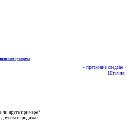
венским језицима
« претходне
следеће »
Штампај
те ли друге примере?
са другим народима?