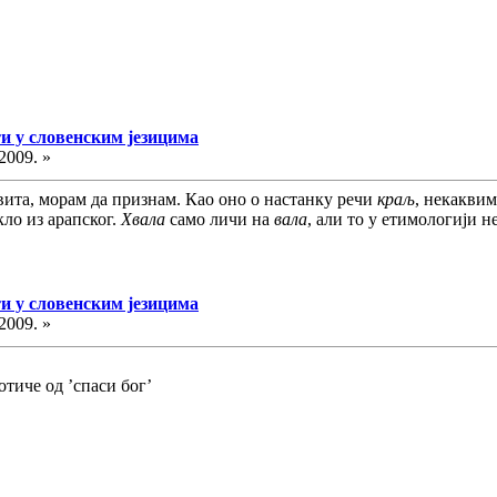
и у словенским језицима
2009. »
вита, морам да признам. Као оно о настанку речи
краљ
, некакви
кло из арапског.
Хвала
само личи на
вала
, али то у етимологији н
и у словенским језицима
2009. »
отиче од ’спаси бог’