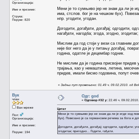
Организација:
Мени је то сумњиво јер не знам да ли је иг
Име и презиме:
има, стслов. бог је на чешком бух). Повез
Струка:
нпр. угодити, угодан.
Поруке: 820
Догодити, догађати, догађај; одгодити, одг
нагађати, нагодба; згода, згодно, згодитак;
Мислим да год стоји у вези са главним дог
није бог него да је у питању догађај, пов
година, одатле је децембар годник.
Не мислим да је година присвојни придев у
трајања, као у немаштина, летина, месечин
придев, имали бисмо годовина, попут очев
«
Задњи пут промењено: 01.49 ч. 09.02.2010. од Belo
Вук
Одг: god
члан
«
Одговор #32 у:
22.46 ч. 09.02.2010.
Ван мреже
Цитат
Мени је то сумњиво јер не знам да ли је игде ход пов
Пол:
бух). Повезано је са германским речима за бога и до
Организација:
Име и презиме:
Догодити, догађати, догађај; одгодити, одгађати; уго
згодитак; пригодно... Годити, гађати.
Поруке: 194