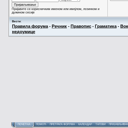
Пријавите се корисничким именом или имејлом, лозинком и
дужином сесије
Вести
:
Правила форума
-
Речник
-
Правопис
-
Граматика
-
Вок
недоумице
ПОЧЕТНА
ПОМОЋ
ПРЕТРАГА ФОРУМА
КАЛЕНДАР
ТАГОВИ
ПРИЈАВЉИВА