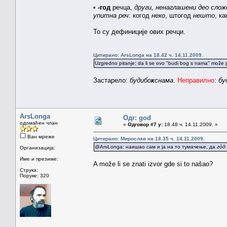
•
-год
речца,
други, ненаглашени део сложе
упитна реч
: когод
неко
, штогод
нешто
, к
То су дефиниције ових речци.
Цитирано: ArsLonga на 18.42 ч. 14.11.2009.
Uzgredno pitanje: da li se ovo "budi bog s nama" može 
Застарело:
будибо
к
снама
.
Неправилно
:
бу
ArsLonga
Одг: god
одомаћен члан
«
Одговор #7 у:
18.48 ч. 14.11.2009. »
Ван мреже
Цитирано: Мирослав на 18.35 ч. 14.11.2009.
@ArsLonga: наишао сам и ја на то тумачење, да
гȏд
Организација:
Име и презиме:
A može li se znati izvor gde si to našao?
Струка:
Поруке: 320