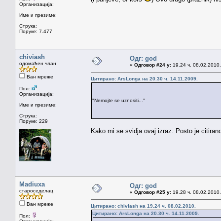
Организација:
Име и презиме:
Струка:
Поруке: 7.477
chiviash
Одг: god
одомаћен члан
«
Одговор #24 у:
19.24 ч. 08.02.2010.
Ван мреже
Цитирано: ArsLonga на 20.30 ч. 14.11.2009.
Пол:
Организација:
"Nemojte se uznositi..."
Име и презиме:
Струка:
Поруке: 229
Kako mi se svidja ovaj izraz. Posto je citira
Madiuxa
Одг: god
староседелац
«
Одговор #25 у:
19.28 ч. 08.02.2010.
Ван мреже
Цитирано: chiviash на 19.24 ч. 08.02.2010.
Цитирано: ArsLonga на 20.30 ч. 14.11.2009.
Пол: