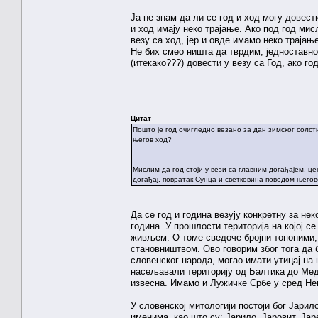
Ја не знам да ли се год и ход могу довест
и ход имају неко трајање. Ако под год ми
везу са ход, јер и овде имамо неко трајање 
Не бих смео ништа да тврдим, једноставно 
(итекако???) довести у везу са Год, ако го
Цитат
Пошто је год очигледно везано за дан зимског солсти
његов ход?
Мислим да год стоји у вези са главним догађајем, це
догађај, повратак Сунца и светковина поводом његово
Да се год и година везују конкретну за нек
година. У прошлости територија на којој с
живљем. О томе сведоче бројни топоними,
становништвом. Ово говорим због тога да би
словенског народа, могао имати утицај на
насељавали територију од Балтика до Меди
извесна. Имамо и Лужичке Србе у сред Не
У словенској митологији постоји бог Јари
именима, као што су: Јарило, Јаровит, Јаре