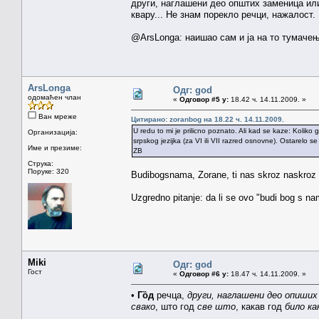
други, наглашени део општих заменица ил
квару... Не знам порекло речци, нажалост.
@ArsLonga: наишао сам и ја на то тумаче
ArsLonga
Одг: god
одомаћен члан
«
Одговор #5 у:
18.42 ч. 14.11.2009. »
Ван мреже
Цитирано: zoranbog на 18.22 ч. 14.11.2009.
U redu to mi je prilicno poznato. Ali kad se kaze: Kolik
Организација:
srpskog jezijka (za VI ili VII razred osnovne). Ostarelo 
Име и презиме:
ZB
Струка:
Поруке: 320
Budibogsnama, Zorane, ti nas skroz naskroz 
Uzgredno pitanje: da li se ovo "budi bog s n
Miki
Одг: god
Гост
«
Одговор #6 у:
18.47 ч. 14.11.2009. »
•
Гȍд
речца,
други, наглашени део опиших 
свако
, што год
све што
, какав год
било ка