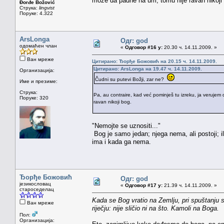
može da padne nà um, tomu nije ravan nikoji
Đorđe Božović
Струка:
lingvist
Поруке: 4.322
ArsLonga
Одг: god
одомаћен члан
«
Одговор #16 у:
20.30 ч. 14.11.2009. »
Ван мреже
Цитирано: Ђорђе Божовић на 20.15 ч. 14.11.2009.
Цитирано: ArsLonga на 19.47 ч. 14.11.2009.
Организација:
Čudni su putevi Božji, zar ne?
Име и презиме:
Струка:
Pa, au contraire, kad već pominješ tu izreku, ja verujem
Поруке: 320
ravan nikoji bog.
"Nemojte se uznositi..."
Bog je samo jedan; njega nema, ali postoji; 
ima i kada ga nema.
Ђорђе Божовић
Одг: god
језикословац
«
Одговор #17 у:
21.39 ч. 14.11.2009. »
староседелац
Kada se Bog vratio na Zemlju, pri spuštanju 
Ван мреже
riječju: nije sličio ni na što. Kamoli na Boga.
Пол:
Организација: