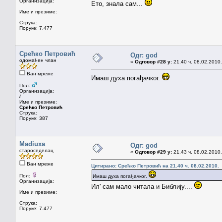
Организација:
Ето, знала сам...
Име и презиме:
Струка:
Поруке: 7.477
Срећко Петровић
Одг: god
одомаћен члан
«
Одговор #28 у:
21.40 ч. 08.02.2010.
Ван мреже
Имаш духа погађачког.
Пол:
Организација:
/
Име и презиме:
Срећко Петровић
Струка:
Поруке: 387
Madiuxa
Одг: god
староседелац
«
Одговор #29 у:
21.43 ч. 08.02.2010.
Ван мреже
Цитирано: Срећко Петровић на 21.40 ч. 08.02.2010.
Пол:
Имаш духа погађачког.
Организација:
Ил' сам мало читала и Библију....
Име и презиме:
Струка:
Поруке: 7.477