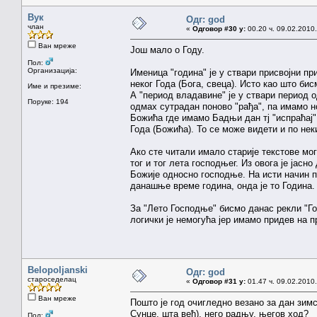
Вук
Одг: god
члан
«
Одговор #30 у:
00.20 ч. 09.02.2010.
Ван мреже
Још мало о Году.
Пол:
Организација:
Именица "година" је у ствари присвојни пр
неког Года (Бога, свеца). Исто као што би
Име и презиме:
А "период владавине" је у ствари период о
Поруке: 194
одмах сутрадан поново "рађа", па имамо н
Божића где имамо Бадњи дан тј "испраћај" 
Года (Божића). То се може видети и по не
Ако сте читали имало старије текстове мог
тог и тог лета господњег. Из овога је јасн
Божије односно господње. На исти начин пер
данашње време година, онда је то Година.
За "Лето Господње" бисмо данас рекли "Го
логички је немогућа јер имамо придев на п
Belopoljanski
Одг: god
староседелац
«
Одговор #31 у:
01.47 ч. 09.02.2010.
Ван мреже
Пошто је год очигледно везано за дан зимск
Сунце, шта већ), него радњу, његов ход?
Пол: