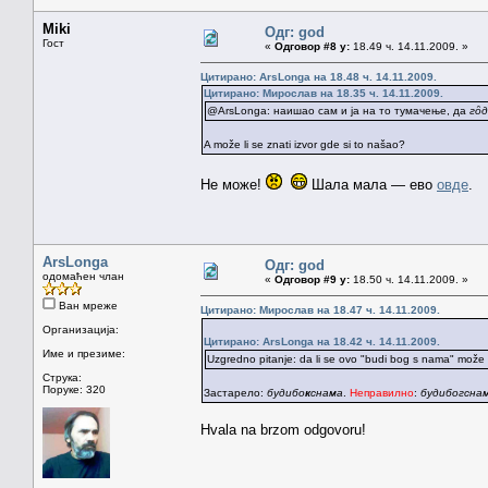
Miki
Одг: god
Гост
«
Одговор #8 у:
18.49 ч. 14.11.2009. »
Цитирано: ArsLonga на 18.48 ч. 14.11.2009.
Цитирано: Мирослав на 18.35 ч. 14.11.2009.
@ArsLonga: наишао сам и ја на то тумачење, да
гȏд
A može li se znati izvor gde si to našao?
Не може!
Шала мала — ево
овде
.
ArsLonga
Одг: god
одомаћен члан
«
Одговор #9 у:
18.50 ч. 14.11.2009. »
Ван мреже
Цитирано: Мирослав на 18.47 ч. 14.11.2009.
Организација:
Цитирано: ArsLonga на 18.42 ч. 14.11.2009.
Име и презиме:
Uzgredno pitanje: da li se ovo "budi bog s nama" može 
Струка:
Поруке: 320
Застарело:
будибо
к
снама
.
Неправилно
:
будибогсна
Hvala na brzom odgovoru!