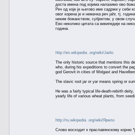
доста имена под којима налазимо ово бож
Реч од које је његово име садржи у себи к
овог корена је и немачка реч jahr, тј. год
неким божанством, субјектом, у овом случ
Ево неколико цитата са википедије на некол
година.
http://en.wikipedia .org/wiki/Jarilo
The only historic source that mentions this d
who, during his expeditions to convert the pa
god Gerovit in cities of Wolgast and Havelberg
The slavic root jar or yar means spring or su
He was a fairly typical life-death-rebirth deity
yearly life of various wheat plants, from seed
http://ru.wikipedia .org/wiki/Ярило
Слово восходит к праславянскому корню *jar