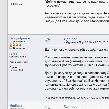
"Дођи о
неком году
, кад се не ради ништ
Поруке: 194
поседимо".
Ако се има у виду да су данашњи хришћанс
надлежностима и ресорима, онда je oчигл
Видим да Скок каже да је ово старословенс
Belopoljanski
Одг: god
староседелац
«
Одговор #20 у:
22.48 ч. 07.02.2010.
Ван мреже
Да ли је неко упоредио го̑д са хо̑д и да ли
Пол:
Организација:
У источнословенскима језицима такође по
док речи
ходина
(чешки) и
година
(пољски;
Име и презиме:
Лужичких Срба то
ходовник
. Чеси Божић н
Струка:
Поруке: 820
Да ли је могуће да је година заправо ход
паљење ватре и светковине, одатле су и 
очувано име "Божији ход" за Божић, као и
језицима ми даје идеју да је год у вези с
смисла и да ли већ постоје и оваква ети
«
Задњи пут промењено: 22.53 ч. 07.02.2010. од Belo
Madiuxa
Одг: god
староседелац