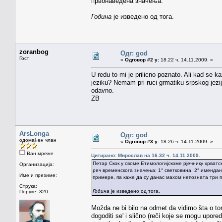
првонаведена значења.
Година
је изведено од тога.
zoranbog
Одг: god
Гост
«
Одговор #2 у:
18.22 ч. 14.11.2009. »
U redu to mi je prilicno poznato. Ali kad se 
jeziku? Nemam pri ruci grmatiku srpskog jezij
odavno.
ZB
ArsLonga
Одг: god
одомаћен члан
«
Одговор #3 у:
18.26 ч. 14.11.2009. »
Ван мреже
Цитирано: Мирослав на 16.32 ч. 14.11.2009.
Петар Скок у своме Етимологијскоме рјечнику хрватск
Организација:
реч временскога значења: 1° светковина, 2° имендан (
Име и презиме:
примере, па каже да су данас махом непозната три
Струка:
Година
је изведено од тога.
Поруке: 320
Možda ne bi bilo na odmet da vidimo šta o 
dogoditi se' i slično (reči koje se mogu upore