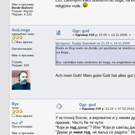
Eto, zanimljivo kako dođosmo do boga, na 
Име и презиме:
religijske vode.
Đorđe Božović
Струка:
lingvist
Поруке: 4.322
ArsLonga
Одг: god
одомаћен члан
«
Одговор #18 у:
22.05 ч. 14.11.2009. »
Ван мреже
Цитирано: Ђорђе Божовић на 21.39 ч. 14.11.2009.
Kada se Bog vratio na Zemlju, pri spuštanju se strašno ud
Организација:
na Boga.
Име и презиме:
Струка:
Eto, zanimljivo kako dođosmo do boga, na engleskom 
Поруке: 320
Ach mein Gott! Mein guter Gott hat alles gu
Вук
Одг: god
члан
«
Одговор #19 у:
21.22 ч. 07.02.2010.
Ван мреже
У источној Босни, а вероватно и у неким д
празник. Често ће те чути:
Пол:
Организација:
"Који је
год
данас"? Или "Који је светац да
"Данас је
неки год
, не ваља се радити." И
Име и презиме: