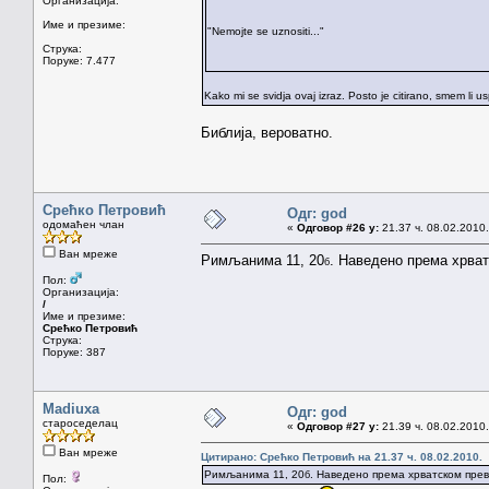
Организација:
Име и презиме:
"Nemojte se uznositi..."
Струка:
Поруке: 7.477
Kako mi se svidja ovaj izraz. Posto je citirano, smem li 
Библија, вероватно.
Срећко Петровић
Одг: god
одомаћен члан
«
Одговор #26 у:
21.37 ч. 08.02.2010.
Ван мреже
Римљанима 11, 20
. Наведено према хрват
б
Пол:
Организација:
/
Име и презиме:
Срећко Петровић
Струка:
Поруке: 387
Madiuxa
Одг: god
староседелац
«
Одговор #27 у:
21.39 ч. 08.02.2010.
Ван мреже
Цитирано: Срећко Петровић на 21.37 ч. 08.02.2010.
Римљанима 11, 20
. Наведено према хрватском прев
б
Пол: