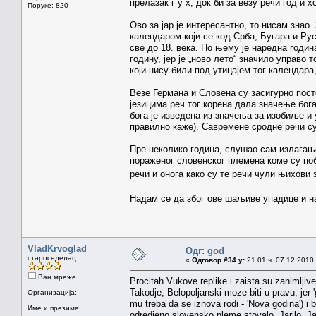
прелазак г у х, док би за везу речи год и хо
Поруке: 820
Ово за јар је интересантно, то нисам знао.
календаром који се код Срба, Бугара и Ру
све до 18. века. По њему је наредна годин
годину, јер је „ново лето“ значило управо
који нису били под утицајем тог календара
Везе Германа и Словена су засигурно посто
језицима реч тог корена дала значење бога
бога је изведена из значења за изобиље и 
правилно каже). Савремене сродне речи су 
Пре неколико година, слушао сам излагање 
пораженог словенског племена коме су поб
речи и онога како су те речи чули њихови
Надам се да због ове шаљиве упадице и 
VladKrvoglad
Одг: god
староседелац
«
Одговор #34 у:
21.01 ч. 07.12.2010.
Ван мреже
Procitah Vukove replike i zaista su zanimljive
Takodje, Belopoljanski moze biti u pravu, jer
Организација:
mu treba da se iznova rodi - 'Nova godina') i
Име и презиме:
odredjeno slovensko pleme stovalo. Jarilo, Ja