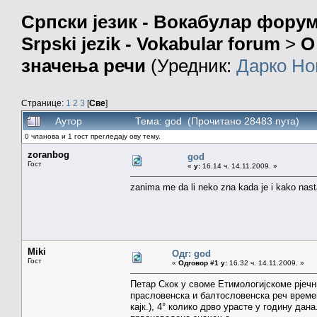
Српски језик - Вокабулар фору
Srpski jezik - Vokabular forum
>
О
значења речи
(Уредник:
Дарко Но
Странице:
1
2
3
[
Све
]
Аутор
Тема: god (Прочитано 28483 пута)
0 чланова и 1 гост прегледају ову тему.
zoranbog
god
Гост
«
у:
16.14 ч. 14.11.2009. »
zanima me da li neko zna kada je i kako nast
Miki
Одг: god
Гост
«
Одговор #1 у:
16.32 ч. 14.11.2009. »
Петар Скок у своме Етимологијскоме рјечни
прасловенска и балтословенска реч временс
кајк.), 4° колико дрво урасте у годину да