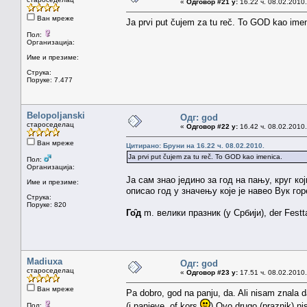
«
Одговор #21 у:
16.22 ч. 08.02.2010.
Ван мреже
Ja prvi put čujem za tu reč. To GOD kao imen
Пол:
Организација:
Име и презиме:
Струка:
Поруке: 7.477
Belopoljanski
Одг: god
староседелац
«
Одговор #22 у:
16.42 ч. 08.02.2010.
Ван мреже
Цитирано: Бруни на 16.22 ч. 08.02.2010.
Ja prvi put čujem za tu reč. To GOD kao imenica.
Пол:
Организација:
Ја сам знао једино за год на пању, круг к
Име и презиме:
описао год у значењу које је навео Вук гор
Струка:
Поруке: 820
Го̑д
m. велики празник (у Србији), der Festta
Madiuxa
Одг: god
староседелац
«
Одговор #23 у:
17.51 ч. 08.02.2010.
Ван мреже
Pa dobro, god na panju, da. Ali nisam znala 
(i panjeve, of kors
) Ovo drugo (praznik) n
Пол: