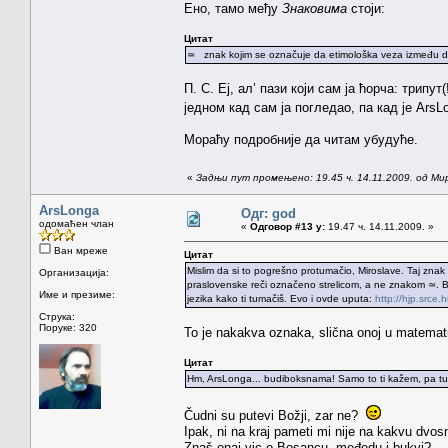
Ено, тамо међу
Знаковима
стоји:
Цитат
≃ znak kojim se označuje da etimološka veza između dvij
П. С. Еј, ал’ пази који сам ја ћорча: трипу
једном кад сам ја погледао, па кад је Ars
Мораћу подробније да читам убудуће.
«
Задњи пут промењено: 19.45 ч. 14.11.2009. од Ми
ArsLonga
Одг: god
одомаћен члан
«
Одговор #13 у:
19.47 ч. 14.11.2009. »
Ван мреже
Цитат
Mislim da si to pogrešno protumačio, Miroslave. Taj znak 
Организација:
praslovenske reči označeno strelicom, a ne znakom ≃. Bić
Име и презиме:
jezika kako ti tumačiš. Evo i ovde uputa:
http://hjp.srce
Струка:
Поруке: 320
To je nakakva oznaka, slična onoj u matematic
Цитат
Hm, ArsLonga... budiboksnama! Samo to ti kažem, pa tuma
Čudni su putevi Božji, zar ne?
Ipak, ni na kraj pameti mi nije na kakvu dv
Znaš onaj vic o Bosancu, međedu i bukvi?