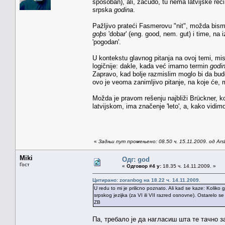
sposoban), ali, začudo, tu nema latvijske reč
srpska
godina
.
Pažljivo prateći Fasmerovu "nit", možda bism
goþs
'dobar' (eng. good, nem. gut) i time, na
'pogodan'.
U kontekstu glavnog pitanja na ovoj temi, mis
logičnije: dakle, kada već imamo termin
godi
Zapravo, kad bolje razmislim moglo bi da bude 
ovo je veoma zanimljivo pitanje, na koje će, 
Možda je pravom rešenju najbliži Brückner, 
latvijskom, ima značenje 'leto', a, kako vidimo
«
Задњи пут промењено: 08.50 ч. 15.11.2009. од Ar
Miki
Одг: god
Гост
«
Одговор #4 у:
18.35 ч. 14.11.2009. »
Цитирано: zoranbog на 18.22 ч. 14.11.2009.
U redu to mi je prilicno poznato. Ali kad se kaze: Kolik
srpskog jezijka (za VI ili VII razred osnovne). Ostarelo 
ZB
Па, требало је да нагласиш шта те тачно 