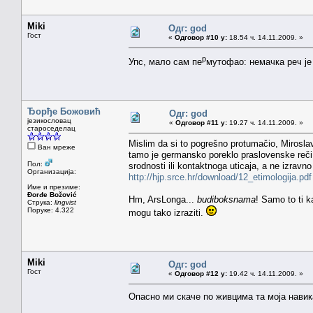
Miki
Одг: god
Гост
«
Одговор #10 у:
18.54 ч. 14.11.2009. »
р
Упс, мало сам пе
мутофао: немачка реч ј
Ђорђе Божовић
Одг: god
језикословац
«
Одговор #11 у:
19.27 ч. 14.11.2009. »
староседелац
Mislim da si to pogrešno protumačio, Mirosla
Ван мреже
tamo je germansko poreklo praslovenske reči
Пол:
srodnosti ili kontaktnoga uticaja, a ne izravno
Организација:
http://hjp.srce.hr/download/12_etimologija.pdf
Име и презиме:
Đorđe Božović
Hm, ArsLonga...
budiboksnama
! Samo to ti 
Струка:
lingvist
Поруке: 4.322
mogu tako izraziti.
Miki
Одг: god
Гост
«
Одговор #12 у:
19.42 ч. 14.11.2009. »
Опасно ми скаче по живцима та моја навик