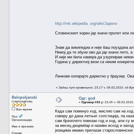
http://mk.wikipedia .org/wiki/Јарило
Словенскиот корен јар значи пролет или ле
Знам да википедиа и није баш поуздана ал
Немој да те збуни ово да јар значи лето, а
И није ми била намера да узурпирам немач
Година у директној вези са неким конкрет
Линкове копирајте директно у браузер. Ова
«
Задњи пут промењено: 23.17 ч. 09.02.2010. од Ву
Belopoljanski
Одг: god
староседелац
«
Одговор #33 у:
23.45 ч. 09.02.2010.
Ван мреже
Када сам поменуо ход, мислио сам на ход С
северу до дана летњег солстиција, па наз
Пол:
Организација:
сам брзоплето повезао год и ход, али су 
за месец децембар и називи исход и заход 
Име и презиме:
језицима имамо прелазак старословенског г
Струка: