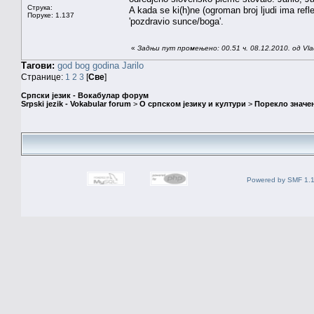
Струка:
A kada se ki(h)ne (ogroman broj ljudi ima ref
Поруке: 1.137
'pozdravio sunce/boga'.
«
Задњи пут промењено: 00.51 ч. 08.12.2010. од Vla
Тагови:
god
bog
godina
Jarilo
Странице:
1
2
3
[
Све
]
Српски језик - Вокабулар форум
Srpski jezik - Vokabular forum
>
О српском језику и култури
>
Порекло значе
Powered by SMF 1.