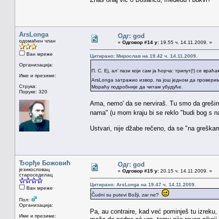
ArsLonga
Одг: god
одомаћен члан
«
Одговор #14 у:
19.55 ч. 14.11.2009. »
Ван мреже
Цитирано: Мирослав на 19.42 ч. 14.11.2009.
Организација:
П. С. Еј, ал’ пази који сам ја ћорча: трипут(!) се вра
Име и презиме:
ArsLonga затражио извор, па још једном да проверим
Струка:
Мораћу подробније да читам убудуће.
Поруке: 320
Ama, nemo' da se nerviraš. Tu smo da grešimo,
nama" (u mom kraju bi se reklo "budi bog s 
Ustvari, nije džabe rečeno, da se "na greškam
Ђорђе Божовић
Одг: god
језикословац
«
Одговор #15 у:
20.15 ч. 14.11.2009. »
староседелац
Цитирано: ArsLonga на 19.47 ч. 14.11.2009.
Ван мреже
Čudni su putevi Božji, zar ne?
Пол:
Организација:
Pa, au contraire, kad već pominješ tu izreku,
Име и презиме: