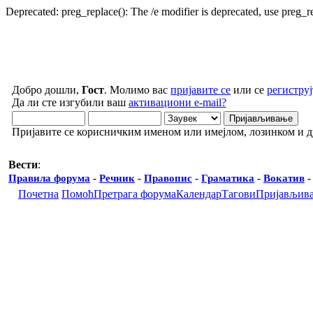
Deprecated: preg_replace(): The /e modifier is deprecated, use preg_
Добро дошли,
Гост
. Молимо вас
пријавите се
или се
региструј
Да ли сте изгубили ваш
активациони e-mail?
Пријавите се корисничким именом или имејлом, лозинком и 
Вести
:
Правила форума
-
Речник
-
Правопис
-
Граматика
-
Вокатив
Почетна
Помоћ
Претрага форума
Календар
Тагови
Пријављив