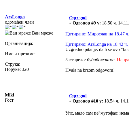
ArsLonga
Одг: god
одомаћен члан
«
Одговор #9 у:
18.50 ч. 14.11
Ван мреже
Цитирано: Мирослав на 18.47 ч.
Организација:
Цитирано: ArsLonga на 18.42 ч. 
Uzgredno pitanje: da li se ovo "bu
Име и презиме:
Застарело:
будибо
к
снама
.
Непр
Струка:
Поруке: 320
Hvala na brzom odgovoru!
Miki
Одг: god
Гост
«
Одговор #10 у:
18.54 ч. 14.1
р
Упс, мало сам пе
мутофао: нема