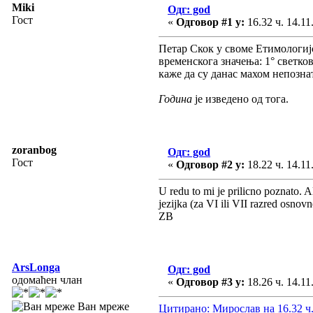
Miki
Одг: god
Гост
«
Одговор #1 у:
16.32 ч. 14.11
Петар Скок у своме Етимологијс
временскога значења: 1° светков
каже да су данас махом непозна
Година
је изведено од тога.
zoranbog
Одг: god
Гост
«
Одговор #2 у:
18.22 ч. 14.11
U redu to mi je prilicno poznato. 
jezijka (za VI ili VII razred osnov
ZB
ArsLonga
Одг: god
одомаћен члан
«
Одговор #3 у:
18.26 ч. 14.11
Ван мреже
Цитирано: Мирослав на 16.32 ч.