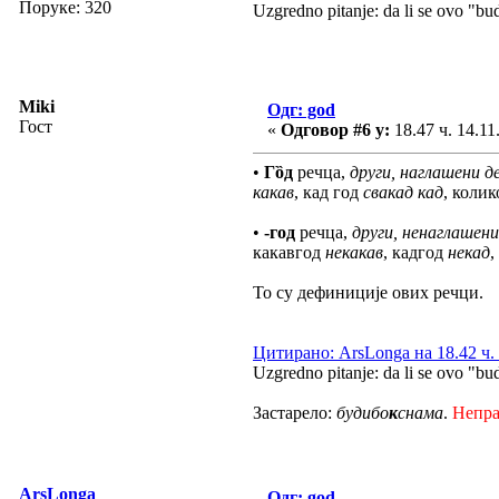
Поруке: 320
Uzgredno pitanje: da li se ovo "bu
Miki
Одг: god
Гост
«
Одговор #6 у:
18.47 ч. 14.11
•
Гȍд
речца,
други, наглашени д
какав
, кад год
свакад
кад
, коли
•
-год
речца,
други, ненаглашени
какавгод
некакав
, кадгод
некад
,
То су дефиниције ових речци.
Цитирано: ArsLonga на 18.42 ч. 
Uzgredno pitanje: da li se ovo "bu
Застарело:
будибо
к
снама
.
Непр
ArsLonga
Одг: god