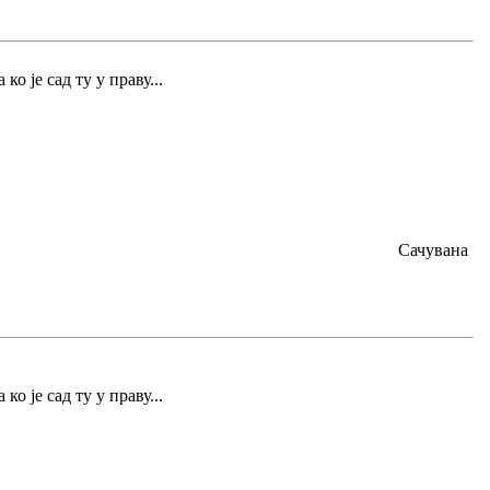
 ко је сад ту у праву...
Сачувана
 ко је сад ту у праву...