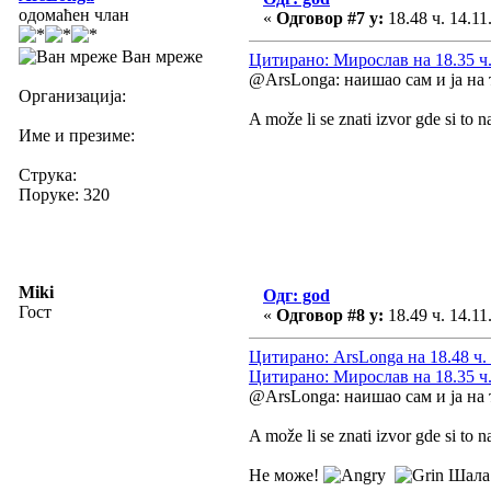
одомаћен члан
«
Одговор #7 у:
18.48 ч. 14.11
Ван мреже
Цитирано: Мирослав на 18.35 ч.
@ArsLonga: наишао сам и ја на 
Организација:
A može li se znati izvor gde si to 
Име и презиме:
Струка:
Поруке: 320
Miki
Одг: god
Гост
«
Одговор #8 у:
18.49 ч. 14.11
Цитирано: ArsLonga на 18.48 ч. 
Цитирано: Мирослав на 18.35 ч.
@ArsLonga: наишао сам и ја на 
A može li se znati izvor gde si to 
Не може!
Шала 