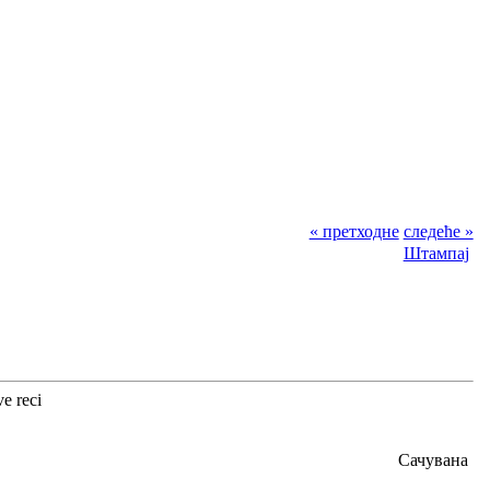
« претходне
следеће »
Штампај
e reci
Сачувана