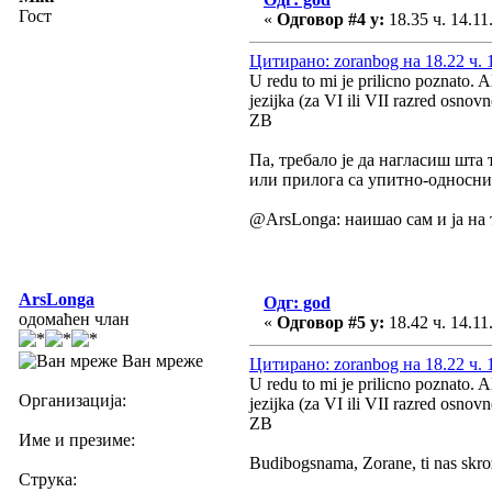
Гост
«
Одговор #4 у:
18.35 ч. 14.11
Цитирано: zoranbog на 18.22 ч. 
U redu to mi je prilicno poznato. 
jezijka (za VI ili VII razred osnov
ZB
Па, требало је да нагласиш шта 
или прилога са упитно-односним
@ArsLonga: наишао сам и ја на 
ArsLonga
Одг: god
одомаћен члан
«
Одговор #5 у:
18.42 ч. 14.11
Ван мреже
Цитирано: zoranbog на 18.22 ч. 
U redu to mi je prilicno poznato. 
Организација:
jezijka (za VI ili VII razred osnov
ZB
Име и презиме:
Budibogsnama, Zorane, ti nas skro
Струка: