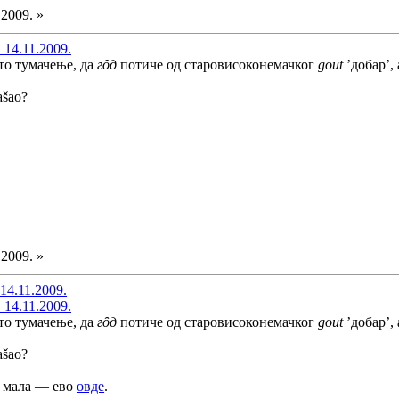
.2009. »
 14.11.2009.
то тумачење, да
гȏд
потиче од старовисоконемачког
gout
’добар’, а
našao?
.2009. »
14.11.2009.
 14.11.2009.
то тумачење, да
гȏд
потиче од старовисоконемачког
gout
’добар’, а
našao?
мала — ево
овде
.