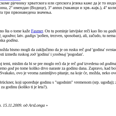
коме рјечнику хрватскога или српскога језика каже да је то инд
ина, 2° имендан (Водице), 3° annus (чакавци и хрв.-кајк.), 4° ко
та три првонаведена значења.
mo šta o tome kaže
Fasmer
. On tu pominje latvijske reči kao što su
gadi
ti, ugodno
; latv.
gadigs
'pošten, trezven, sposoban), ali, začudo, tu nema 
pska
godina
.
 možda bismo mogli da zaključimo da je on rusku reč
god
'godina' svrsta
osti između ruskog
год
'godina' i
угодныj
'pogodan'.
j temi, mislim da bi se pre moglo reći da je reč
god
izvedena od
godin
ovemo
god
po tome koliko drvo naraste za godinu dana. Zapravo, kad bolj
 Svakako, ovo je veoma zanimljivo pitanje, na koje će, možda, neko ovd
Brückner, koji upoređuje godinu s "ugodnim" vremenom (srp. ugođaj);
za godinu (koliko ti je leta?).
. 15.11.2009. од ArsLonga
»