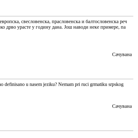
оевропска, свесловенска, прасловенска и балтословенска реч
лико дрво урасте у годину дана. Још наводи неке примере, па
Сачувана
isno definisano u nasem jeziku? Nemam pri ruci grmatiku srpskog
Сачувана