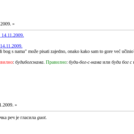
.2009. »
 14.11.2009.
14.11.2009.
di bog s nama" može pisati zajedno, onako kako sam to gore već učinio
авилно
:
будибогснама
.
Правилно
:
буди-бог-с-нама
или
буди бог с
1.2009. »
чка реч је гласила
guot
.