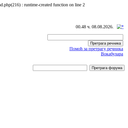
d.php(216) : runtime-created function on line 2
00.48 ч. 08.08.2026.
Помоћ за претрагу речника
Вокабулара