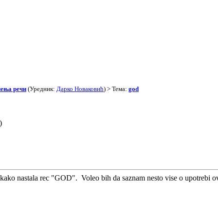
чења речи
(Уредник:
Дарко Новаковић
) > Тема:
god
)
 kako nastala rec "GOD". Voleo bih da saznam nesto vise o upotrebi ov