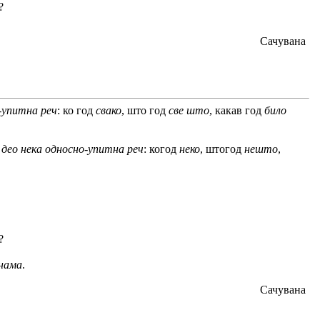
?
Сачувана
о-упитна реч
: ко год
свако
, што год
све што
, какав год
било
и део нека односно-упитна реч
: когод
неко
, штогод
нешто
,
?
 нама
.
Сачувана