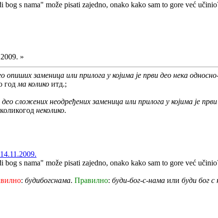
di bog s nama" može pisati zajedno, onako kako sam to gore već učinio
.2009. »
ео опиших заменица или прилога у којима је први део нека односн
ко год
ма колико
итд.;
 део сложених неодређених заменица или прилога у којима је прв
 коликогод
неколико
.
14.11.2009.
di bog s nama" može pisati zajedno, onako kako sam to gore već učinio
авилно
:
будибогснама
.
Правилно
:
буди-бог-с-нама
или
буди бог с