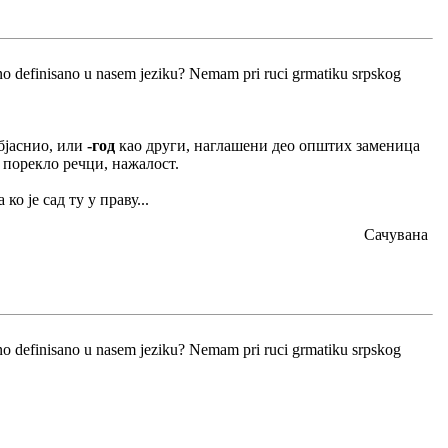
isno definisano u nasem jeziku? Nemam pri ruci grmatiku srpskog
објаснио, или
-год
као други, наглашени део општих заменица
 порекло речци, нажалост.
 ко је сад ту у праву...
Сачувана
isno definisano u nasem jeziku? Nemam pri ruci grmatiku srpskog