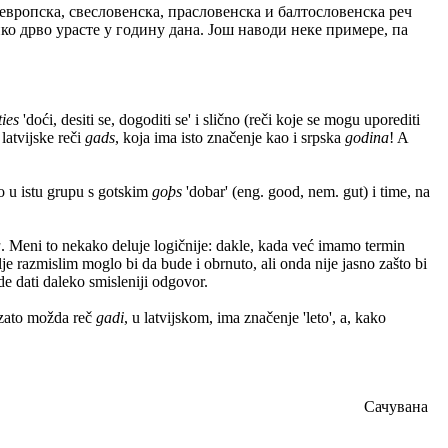
оевропска, свесловенска, прасловенска и балтословенска реч
лико дрво урасте у годину дана. Још наводи неке примере, па
ties
'doći, desiti se, dogoditi se' i slično (reči koje se mogu uporediti
latvijske reči
gads
, koja ima isto značenje kao i srpska
godina
! A
o u istu grupu s gotskim
goþs
'dobar' (eng. good, nem. gut) i time, na
a
. Meni to nekako deluje logičnije: dakle, kada već imamo termin
e razmislim moglo bi da bude i obrnuto, ali onda nije jasno zašto bi
e dati daleko smisleniji odgovor.
 zato možda reč
gadi
, u latvijskom, ima značenje 'leto', a, kako
Сачувана