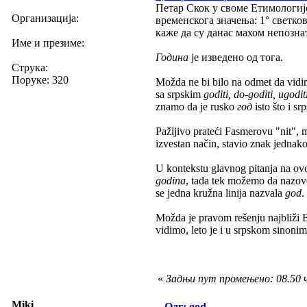
Петар Скок у своме Етимологијс
Организација:
временскога значења: 1° светков
каже да су данас махом непозна
Име и презиме:
Година
је изведено од тога.
Струка:
Поруке: 320
Možda ne bi bilo na odmet da vidi
sa srpskim
goditi, do-goditi, ugodi
znamo da je rusko
год
isto što i sr
Pažljivo prateći Fasmerovu "nit",
izvestan način, stavio znak jednak
U kontekstu glavnog pitanja na ovo
godina
, tada tek možemo da naz
se jedna kružna linija nazvala
god
.
Možda je pravom rešenju najbliži 
vidimo, leto je i u srpskom sinonim 
«
Задњи пут промењено: 08.50 ч
Miki
Одг: god