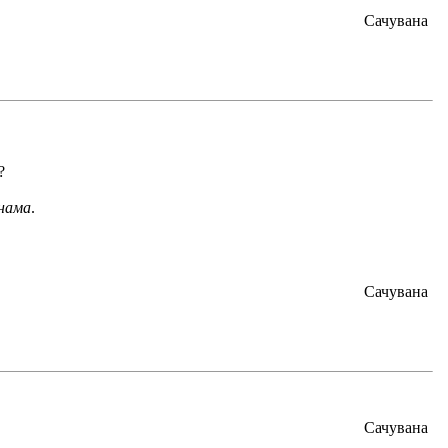
Сачувана
?
 нама
.
Сачувана
Сачувана