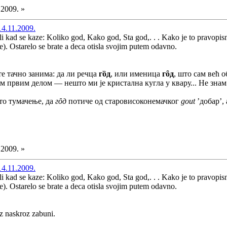
.2009. »
14.11.2009.
Ali kad se kaze: Koliko god, Kako god, Sta god,. . . Kako je to pravop
ne). Ostarelo se brate a deca otisla svojim putem odavno.
те тачно занима: да ли речца
гȍд
, или именица
гȏд
, што сам већ 
 првим делом — нешто ми је кристална кугла у квару... Не знам
то тумачење, да
гȏд
потиче од старовисоконемачког
gout
’добар’, а
.2009. »
14.11.2009.
Ali kad se kaze: Koliko god, Kako god, Sta god,. . . Kako je to pravop
ne). Ostarelo se brate a deca otisla svojim putem odavno.
z naskroz zabuni.