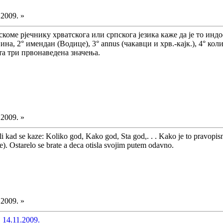
.2009. »
коме рјечнику хрватскога или српскога језика каже да је то инд
ина, 2° имендан (Водице), 3° annus (чакавци и хрв.-кајк.), 4° ко
та три првонаведена значења.
.2009. »
Ali kad se kaze: Koliko god, Kako god, Sta god,. . . Kako je to pravop
ne). Ostarelo se brate a deca otisla svojim putem odavno.
.2009. »
 14.11.2009.