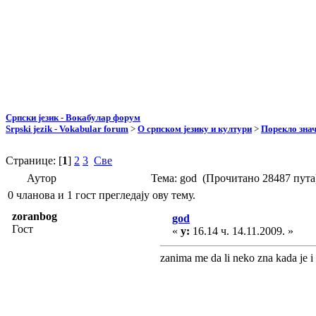
Српски језик - Вокабулар форум
Srpski jezik - Vokabular forum
>
О српском језику и култури
>
Порекло зна
Странице: [
1
]
2
3
Све
Аутор
Тема: god (Прочитано 28487 пута
0 чланова и 1 гост прегледају ову тему.
zoranbog
god
Гост
«
у:
16.14 ч. 14.11.2009. »
zanima me da li neko zna kada je i