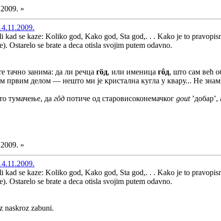
.2009. »
14.11.2009.
Ali kad se kaze: Koliko god, Kako god, Sta god,. . . Kako je to pravop
ne). Ostarelo se brate a deca otisla svojim putem odavno.
те тачно занима: да ли речца
гȍд
, или именица
гȏд
, што сам већ 
 првим делом — нешто ми је кристална кугла у квару... Не знам
то тумачење, да
гȏд
потиче од старовисоконемачког
gout
’добар’, а
.2009. »
14.11.2009.
Ali kad se kaze: Koliko god, Kako god, Sta god,. . . Kako je to pravop
ne). Ostarelo se brate a deca otisla svojim putem odavno.
z naskroz zabuni.