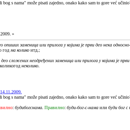
di bog s nama" može pisati zajedno, onako kako sam to gore već učinio
.2009. »
ео опиших заменица или прилога у којима је први део нека односн
ко год
ма колико
итд.;
 део сложених неодређених заменица или прилога у којима је прв
 коликогод
неколико
.
14.11.2009.
di bog s nama" može pisati zajedno, onako kako sam to gore već učinio
авилно
:
будибогснама
.
Правилно
:
буди-бог-с-нама
или
буди бог с