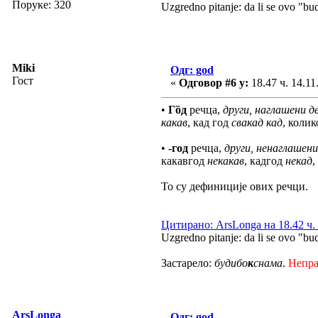
Поруке: 320
Uzgredno pitanje: da li se ovo "bu
Miki
Одг: god
Гост
«
Одговор #6 у:
18.47 ч. 14.11
•
Гȍд
речца,
други, наглашени д
какав
, кад год
свакад
кад
, коли
•
-год
речца,
други, ненаглашени
какавгод
некакав
, кадгод
некад
,
То су дефиниције ових речци.
Цитирано: ArsLonga на 18.42 ч. 
Uzgredno pitanje: da li se ovo "bu
Застарело:
будибо
к
снама
.
Непр
ArsLonga
Одг: god