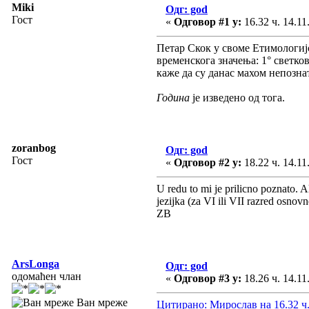
Miki
Одг: god
Гост
«
Одговор #1 у:
16.32 ч. 14.11
Петар Скок у своме Етимологијс
временскога значења: 1° светков
каже да су данас махом непозна
Година
је изведено од тога.
zoranbog
Одг: god
Гост
«
Одговор #2 у:
18.22 ч. 14.11
U redu to mi je prilicno poznato. 
jezijka (za VI ili VII razred osnov
ZB
ArsLonga
Одг: god
одомаћен члан
«
Одговор #3 у:
18.26 ч. 14.11
Ван мреже
Цитирано: Мирослав на 16.32 ч.