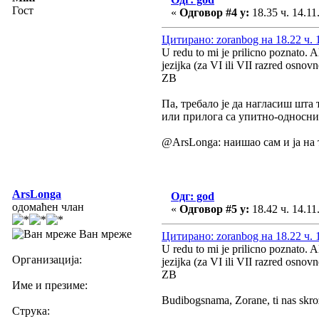
Гост
«
Одговор #4 у:
18.35 ч. 14.11
Цитирано: zoranbog на 18.22 ч. 
U redu to mi je prilicno poznato. 
jezijka (za VI ili VII razred osnov
ZB
Па, требало је да нагласиш шта 
или прилога са упитно-односним
@ArsLonga: наишао сам и ја на 
ArsLonga
Одг: god
одомаћен члан
«
Одговор #5 у:
18.42 ч. 14.11
Ван мреже
Цитирано: zoranbog на 18.22 ч. 
U redu to mi je prilicno poznato. 
Организација:
jezijka (za VI ili VII razred osnov
ZB
Име и презиме:
Budibogsnama, Zorane, ti nas skro
Струка: