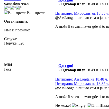
одомаћен члан
«
Одговор #7 у:
18.48 ч. 14.11
Ван мреже
Цитирано: Мирослав на 18.35 ч.
@ArsLonga: наишао сам и ја на 
Организација:
A može li se znati izvor gde si to 
Име и презиме:
Струка:
Поруке: 320
Miki
Одг: god
Гост
«
Одговор #8 у:
18.49 ч. 14.11
Цитирано: ArsLonga на 18.48 ч. 
Цитирано: Мирослав на 18.35 ч.
@ArsLonga: наишао сам и ја на 
A može li se znati izvor gde si to 
Не може!
Шала 