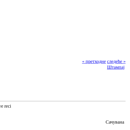
« претходне
следеће »
Штампај
e reci
Сачувана