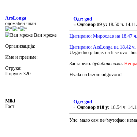
ArsLonga
Одг: god
одомаћен члан
«
Одговор #9 у:
18.50 ч. 14.11
Ван мреже
Цитирано: Мирослав на 18.47 ч.
Организација:
Цитирано: ArsLonga на 18.42 ч. 
Uzgredno pitanje: da li se ovo "bu
Име и презиме:
Застарело:
будибо
к
снама
.
Непр
Струка:
Поруке: 320
Hvala na brzom odgovoru!
Miki
Одг: god
Гост
«
Одговор #10 у:
18.54 ч. 14.1
р
Упс, мало сам пе
мутофао: нема