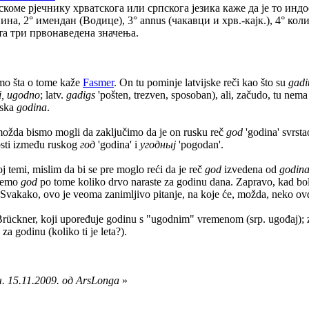
коме рјечнику хрватскога или српскога језика каже да је то инд
ина, 2° имендан (Водице), 3° annus (чакавци и хрв.-кајк.), 4° ко
та три првонаведена значења.
mo šta o tome kaže
Fasmer
. On tu pominje latvijske reči kao što su
gadi
ti, ugodno
; latv.
gadigs
'pošten, trezven, sposoban), ali, začudo, tu nema 
pska
godina
.
 možda bismo mogli da zaključimo da je on rusku reč
god
'godina' svrsta
osti između ruskog
год
'godina' i
угодныj
'pogodan'.
j temi, mislim da bi se pre moglo reći da je reč
god
izvedena od
godin
ovemo
god
po tome koliko drvo naraste za godinu dana. Zapravo, kad bolj
 Svakako, ovo je veoma zanimljivo pitanje, na koje će, možda, neko ovd
Brückner, koji upoređuje godinu s "ugodnim" vremenom (srp. ugođaj);
za godinu (koliko ti je leta?).
. 15.11.2009. од ArsLonga
»