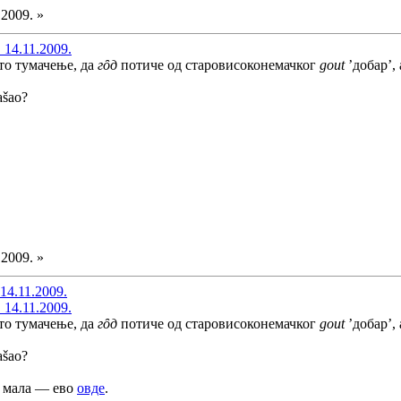
.2009. »
 14.11.2009.
то тумачење, да
гȏд
потиче од старовисоконемачког
gout
’добар’, а
našao?
.2009. »
14.11.2009.
 14.11.2009.
то тумачење, да
гȏд
потиче од старовисоконемачког
gout
’добар’, а
našao?
мала — ево
овде
.