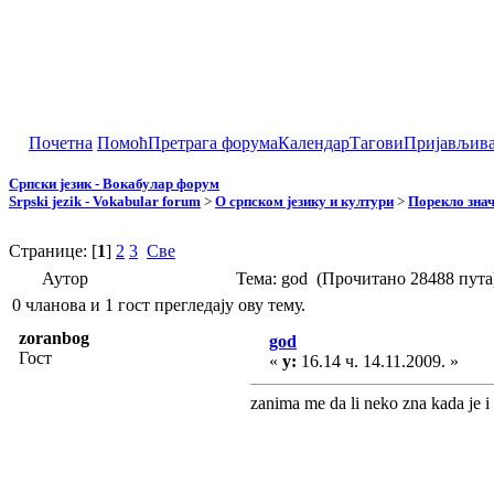
Почетна
Помоћ
Претрага форума
Календар
Тагови
Пријављив
Српски језик - Вокабулар форум
Srpski jezik - Vokabular forum
>
О српском језику и култури
>
Порекло зна
Странице: [
1
]
2
3
Све
Аутор
Тема: god (Прочитано 28488 пута
0 чланова и 1 гост прегледају ову тему.
zoranbog
god
Гост
«
у:
16.14 ч. 14.11.2009. »
zanima me da li neko zna kada je i