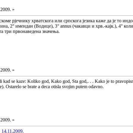
.2009. »
коме рјечнику хрватскога или српскога језика каже да је то инд
ина, 2° имендан (Водице), 3° annus (чакавци и хрв.-кајк.), 4° ко
та три првонаведена значења.
.2009. »
Ali kad se kaze: Koliko god, Kako god, Sta god,. . . Kako je to pravop
ne). Ostarelo se brate a deca otisla svojim putem odavno.
.2009. »
 14.11.2009.