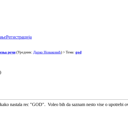
ање
Регистрација
чења речи
(Уредник:
Дарко Новаковић
) > Тема:
god
)
 kako nastala rec "GOD". Voleo bih da saznam nesto vise o upotrebi ov