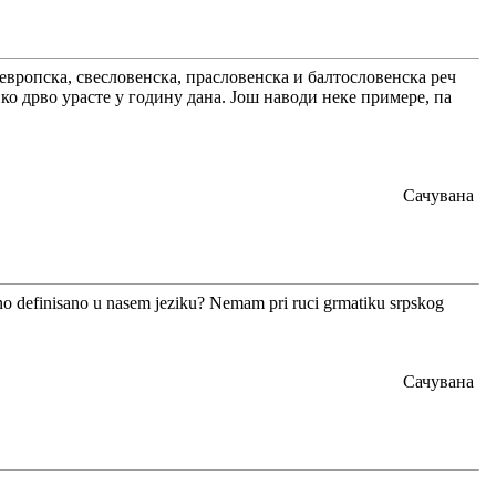
оевропска, свесловенска, прасловенска и балтословенска реч
лико дрво урасте у годину дана. Још наводи неке примере, па
Сачувана
isno definisano u nasem jeziku? Nemam pri ruci grmatiku srpskog
Сачувана