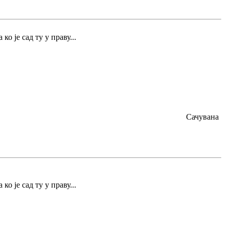
 ко је сад ту у праву...
Сачувана
 ко је сад ту у праву...