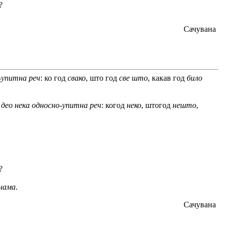
?
Сачувана
о-упитна реч
: ко год
свако
, што год
све што
, какав год
било
и део нека односно-упитна реч
: когод
неко
, штогод
нешто
,
?
 нама
.
Сачувана