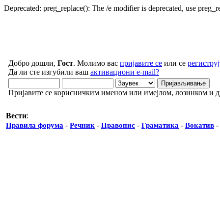
Deprecated: preg_replace(): The /e modifier is deprecated, use preg_
Добро дошли,
Гост
. Молимо вас
пријавите се
или се
региструј
Да ли сте изгубили ваш
активациони e-mail?
Пријавите се корисничким именом или имејлом, лозинком и 
Вести
:
Правила форума
-
Речник
-
Правопис
-
Граматика
-
Вокатив