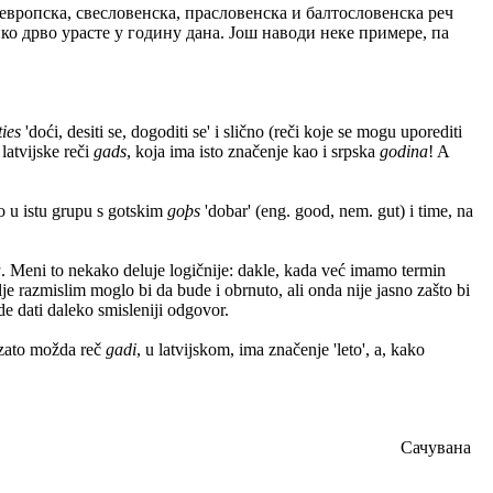
оевропска, свесловенска, прасловенска и балтословенска реч
лико дрво урасте у годину дана. Још наводи неке примере, па
ties
'doći, desiti se, dogoditi se' i slično (reči koje se mogu uporediti
latvijske reči
gads
, koja ima isto značenje kao i srpska
godina
! A
o u istu grupu s gotskim
goþs
'dobar' (eng. good, nem. gut) i time, na
a
. Meni to nekako deluje logičnije: dakle, kada već imamo termin
e razmislim moglo bi da bude i obrnuto, ali onda nije jasno zašto bi
e dati daleko smisleniji odgovor.
 zato možda reč
gadi
, u latvijskom, ima značenje 'leto', a, kako
Сачувана