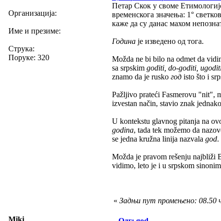
Петар Скок у своме Етимологијс
Организација:
временскога значења: 1° светков
каже да су данас махом непозна
Име и презиме:
Година
је изведено од тога.
Струка:
Поруке: 320
Možda ne bi bilo na odmet da vidi
sa srpskim
goditi, do-goditi, ugodi
znamo da je rusko
год
isto što i sr
Pažljivo prateći Fasmerovu "nit",
izvestan način, stavio znak jednak
U kontekstu glavnog pitanja na ovo
godina
, tada tek možemo da naz
se jedna kružna linija nazvala
god
.
Možda je pravom rešenju najbliži 
vidimo, leto je i u srpskom sinonim 
«
Задњи пут промењено: 08.50 ч
Miki
Одг: god