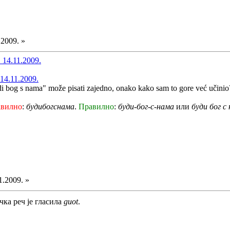
.2009. »
 14.11.2009.
14.11.2009.
di bog s nama" može pisati zajedno, onako kako sam to gore već učinio
авилно
:
будибогснама
.
Правилно
:
буди-бог-с-нама
или
буди бог с
1.2009. »
чка реч је гласила
guot
.