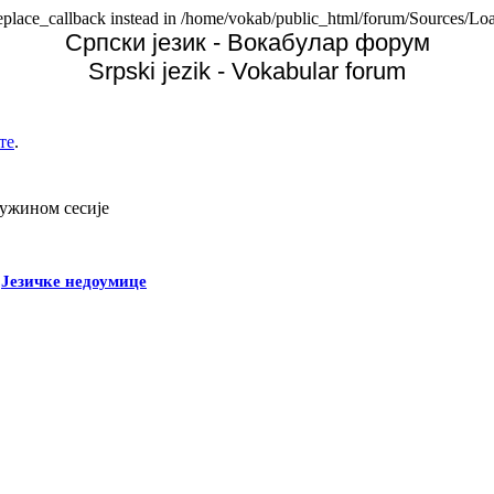
replace_callback instead in /home/vokab/public_html/forum/Sources/Loa
Српски језик - Вокабулар форум
Srpski jezik - Vokabular forum
те
.
дужином сесије
-
Језичке недоумице