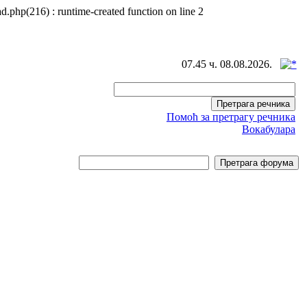
d.php(216) : runtime-created function on line 2
07.45 ч. 08.08.2026.
Помоћ за претрагу речника
Вокабулара