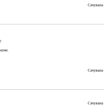
Сачувана
?
 нама
.
Сачувана
Сачувана