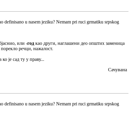
isno definisano u nasem jeziku? Nemam pri ruci grmatiku srpskog
објаснио, или
-год
као други, наглашени део општих заменица
 порекло речци, нажалост.
 ко је сад ту у праву...
Сачувана
isno definisano u nasem jeziku? Nemam pri ruci grmatiku srpskog