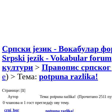
Српски језик - Вокабулар ф
Srpski jezik - Vokabular forum
култури
>
Правопис српског 
e
) > Тема:
potpuna razlika!
Странице: [
1
]
Аутор
Тема: potpuna razlika! (Прочитано 2511 пу
0 чланова и 1 гост прегледају ову тему.
crni_bor
potpuna razlika!