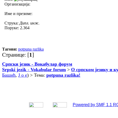
Организација:
Име и презиме:
Струка:
Дипл. инж.
Поруке: 2.364
Тагови:
potpuna razlika
Странице: [
1
]
Српски језик - Вокабулар форум
Srpski jezik - Vokabular forum
>
О српском језику и к
Башић
,
J o e
) > Тема:
potpuna razlika!
Powered by SMF 1.1 R