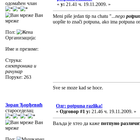
одомаћен члан
«
у:
21.41 ч. 19.11.2009. »
Ван
Meni piše jedan tip na chatu "...
nego
potpun
мреже
uopšte to znači potpuna, ako ima potpuna on
Пол:
Организација:
Име и презиме:
Струка:
електроника и
рачунар
Поруке: 263
Sve se moze kad se hoce.
Зоран Ђорђевић
Одг: potpuna razlika!
староседелац
«
Одговор #1 у:
21.46 ч. 19.11.2009. »
Ван
Ваљда је хтео да каже
потпуно различи
мреже
Пол: