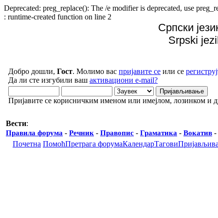
Deprecated: preg_replace(): The /e modifier is deprecated, use preg
: runtime-created function on line 2
Српски јези
Srpski jez
Добро дошли,
Гост
. Молимо вас
пријавите се
или се
региструј
Да ли сте изгубили ваш
активациони e-mail?
Пријавите се корисничким именом или имејлом, лозинком и 
Вести
:
Правила форума
-
Речник
-
Правопис
-
Граматика
-
Вокатив
Почетна
Помоћ
Претрага форума
Календар
Тагови
Пријављив