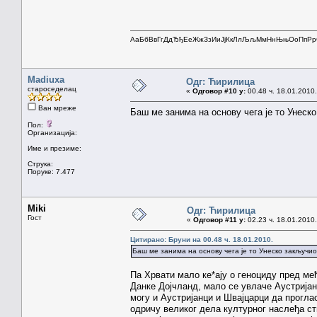
АаБбВвГгДдЂђЕеЖжЗзИиЈјКкЛлЉљМмНнЊњОоПпРр
Madiuxa
Одг: Ћирилица
староседелац
«
Одговор #10 у:
00.48 ч. 18.01.2010.
Ван мреже
Баш ме занима на основу чега је то Унеск
Пол:
Организација:
Име и презиме:
Струка:
Поруке: 7.477
Miki
Одг: Ћирилица
Гост
«
Одговор #11 у:
02.23 ч. 18.01.2010.
Цитирано: Бруни на 00.48 ч. 18.01.2010.
Баш ме занима на основу чега је то Унеско закључио
Па Хрвати мало ке*ају о геноциду пред ме
Данке Дојчланд, мало се увлаче Аустријан
могу и Аустријанци и Швајцарци да проглас
одричу великог дела културног наслеђа ств