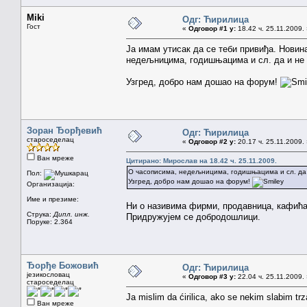
Miki
Одг: Ћирилица
Гост
«
Одговор #1 у:
18.42 ч. 25.11.2009.
Ја имам утисак да се теби привиђа. Новин
недељницима, годишњацима и сл. да и не 
Узгред, добро нам дошао на форум!
Зоран Ђорђевић
Одг: Ћирилица
староседелац
«
Одговор #2 у:
20.17 ч. 25.11.2009.
Ван мреже
Цитирано: Мирослав на 18.42 ч. 25.11.2009.
О часописима, недељницима, годишњацима и сл. да 
Пол:
Узгред, добро нам дошао на форум!
Организација:
Име и презиме:
Ни о називима фирми, продавница, кафића
Струка:
Дипл. инж.
Придружујем се добродошлици.
Поруке: 2.364
Ђорђе Божовић
Одг: Ћирилица
језикословац
«
Одговор #3 у:
22.04 ч. 25.11.2009.
староседелац
Ja mislim da ćirilica, ako se nekim slabim tr
Ван мреже