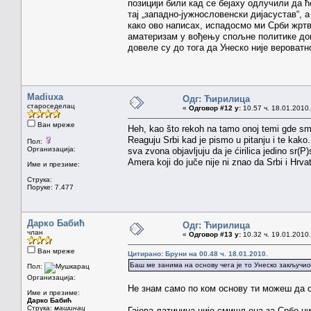
позицији били кад се бејаху одлучили да ћ
тај „западно-јужнословенски дијасустав“, 
како ово написах, испадосмо ми Срби жртв
аматеризам у вођењу спољне политике док
довеле су до тога да Унеско није вероватно
Madiuxa
Одг: Ћирилица
староседелац
«
Одговор #12 у:
10.57 ч. 18.01.2010.
Ван мреже
Heh, kao što rekoh na tamo onoj temi gde smo
Reaguju Srbi kad je pismo u pitanju i te kako.
Пол:
Организација:
sva zvona objavljuju da je ćirilica jedino sr(
Amera koji do juče nije ni znao da Srbi i Hrvat
Име и презиме:
Струка:
Поруке: 7.477
Дарко Бабић
Одг: Ћирилица
члан
«
Одговор #13 у:
10.32 ч. 19.01.2010.
Ван мреже
Цитирано: Бруни на 00.48 ч. 18.01.2010.
Баш ме занима на основу чега је то Унеско закључио
Пол:
Организација:
Не знам само по ком основу ти можеш да
Име и презиме:
Дарко Бабић
Струка:
машинац
Гајева латиница није смишљена за Србе нит