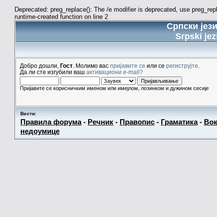
Deprecated: preg_replace(): The /e modifier is deprecated, use preg_re
runtime-created function on line 2
Српски јез
Srpski jez
Добро дошли,
Гост
. Молимо вас
пријавите се
или се
региструјте
.
Да ли сте изгубили ваш
активациони e-mail?
Пријавите се корисничким именом или имејлом, лозинком и дужином сесије
Вести
:
Правила форума
-
Речник
-
Правопис
-
Граматика
-
Вок
недоумице