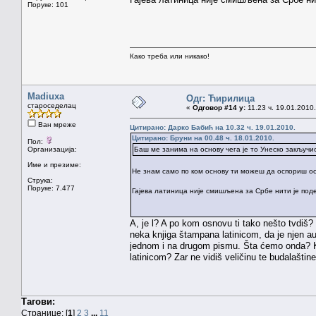
Поруке: 101
Како треба или никако!
Madiuxa
Одг: Ћирилица
староседелац
«
Одговор #14 у:
11.23 ч. 19.01.2010.
Ван мреже
Цитирано: Дарко Бабић на 10.32 ч. 19.01.2010.
Цитирано: Бруни на 00.48 ч. 18.01.2010.
Пол:
Организација:
Баш ме занима на основу чега је то Унеско закључи
Име и презиме:
Не знам само по ком основу ти можеш да оспориш о
Струка:
Поруке: 7.477
Гајева латиница није смишљена за Србе нити је подес
A, je l? A po kom osnovu ti tako nešto tvdiš? 
neka knjiga štampana latinicom, da je njen a
jednom i na drugom pismu. Šta ćemo onda? K
latinicom? Zar ne vidiš veličinu te budalaštin
Тагови:
Странице: [
1
]
2
3
...
11