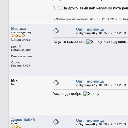
П. С. На другој теми већ неколико пута реч
«
Задњи пут промењено: 01.01 ч. 26.11.2009. од Ми
Madiuxa
Одг: Ћирилица
староседелац
«
Одговор #6 у:
01.15 ч. 26.11.2009.
Ван мреже
Па ја то намерно...
Као кад онома
Пол:
Организација:
Име и презиме:
Струка:
Поруке: 7.477
Miki
Одг: Ћирилица
Гост
«
Одговор #7 у:
01.19 ч. 26.11.2009.
Аха, онда добро.
Дарко Бабић
Одг: Ћирилица
члан
«
Одговор #8 у:
09.29 ч. 26.11.2009.