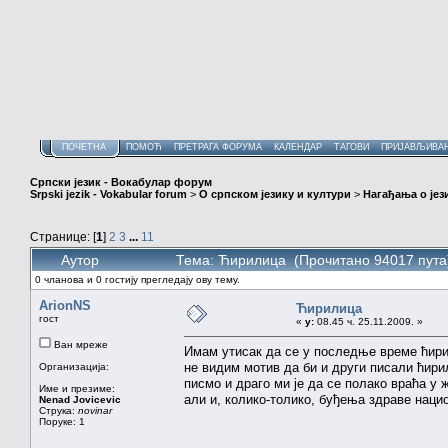
ПОЧЕТНА
ПОМОЋ
ПРЕТРАГА ФОРУМА
КАЛЕНДАР
ТАГОВИ
ПРИЈАВЉИВА
Српски језик - Вокабулар форум
Srpski jezik - Vokabular forum
>
О српском језику и култури
>
Нагађања о јез
Странице: [
1
]
2
3
...
11
Аутор
Тема: Ћирилица (Прочитано 94017 пута
0 чланова и 0 гостију прегледају ову тему.
ArionNS
Ћирилица
гост
«
у:
08.45 ч. 25.11.2009. »
Ван мреже
Имам утисак да се у последње време ћири
не видим мотив да би и други писали ћири
Организација:
писмо и драго ми је да се полако враћа у 
Име и презиме:
али и, колико-толико, буђења здраве наци
Nenad Jovicevic
Струка:
novinar
Поруке: 1