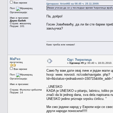
Ван мреже
Цитирано: ArionNS на 08.45 ч. 25.11.2009.
Имам утисак да се у последње време ћирилица враћа
Пол:
Организација:
Па, добро!
Име и презиме:
Дарко Бабић
Струка:
машинац
Госин Јовићевићу, да ли би сте барем при
Поруке: 101
закључка?
Како треба или никако!
МаРко
Одг: Ћирилица
посетилац
«
Одговор #9 у:
00.40 ч. 18.01.2010.
Ван мреже
Само ћу вам дати овај линк и један мали ц
hxxp: www. novosti. rs/code/navigate. php?
Пол:
Id=4&status=jedna&vest=150715&title_add=
Организација:
Име и презиме:
,,UNESKO
Струка:
Филолог србиста
KADA je UNESKO u pitanju, latinicu, toliko po
Поруке: 14
znači da bi jednog dana, sva dela napisana n
UNESKO jedino priznaje srpsku ćirilicu. "
Ми смо једини народ у Европи који се свес
други народи поносили!!!!!