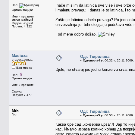
Inače mislim da latinica sve više i sve brž
Пол:
i malenu prevagu; i danas je to latinica, i 
Организација:
Име и презиме:
Zašto je latinica odnela prevagu? Pa jednosta
Đorđe Božović
Струка:
lingvist
univerzalnija je, tehnologija ju podržava više n
Поруке: 4.322
I od mene dobro došao.
Madiuxa
Одг: Ћирилица
староседелац
«
Одговор #4 у:
00.32 ч. 26.11.2009.
Ван мреже
Djole, ne otvaraj jos jednu konzervu crva, i
Пол:
Организација:
Име и презиме:
Струка:
Поруке: 7.477
Miki
Одг: Ћирилица
Гост
«
Одговор #5 у:
00.53 ч. 26.11.2009.
Каква бре сад „конзерва црва“?! Зар то ниј
нас. Имамо израза колико хоћеш да покриј
рану, стати некоме на муку, стати неко