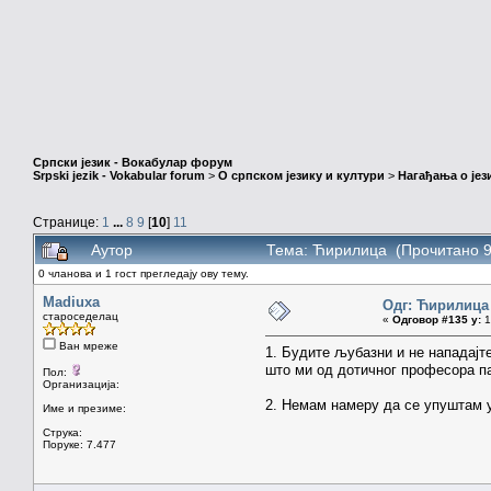
Српски језик - Вокабулар форум
Srpski jezik - Vokabular forum
>
О српском језику и култури
>
Нагађања о јез
Странице:
1
...
8
9
[
10
]
11
Аутор
Тема: Ћирилица (Прочитано 9
0 чланова и 1 гост прегледају ову тему.
Madiuxa
Одг: Ћирилица
староседелац
«
Одговор #135 у:
1
Ван мреже
1. Будите љубазни и не нападајт
што ми од дотичног професора па
Пол:
Организација:
2. Немам намеру да се упуштам у
Име и презиме:
Струка:
Поруке: 7.477