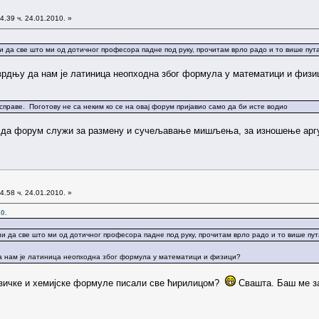
4.39 ч. 24.01.2010. »
и да све што ми од дотичног професора падне под руку, прочитам врло радо и то више пут
врдњу да нам је латиница неопходна због формула у математици и физи
праве. Поготову не са неким ко се на овај форум пријавио само да би исте водио
 да форум служи за размену и сучељавање мишљења, за изношење аргум
4.58 ч. 24.01.2010. »
0.
ни да све што ми од дотичног професора падне под руку, прочитам врло радо и то више пут
а нам је латиница неопходна због формула у математици и физици?
изичке и хемијске формуле писали све ћирилицом?
Свашта. Баш ме за