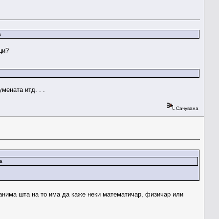
а
ци?
ената итд. . .
Сачувана
а
нима шта на то има да каже неки математичар, физичар или