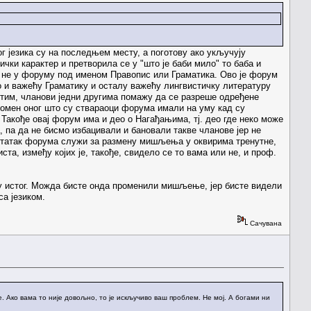
 језика су на последњем месту, а поготову ако укључују
чки карактер и претворила се у "што је баби мило" то баба и
 а не у форуму под именом Правопис или Граматика. Ово је форум
о и важећу Граматику и осталу важећу лингвистичку литературу
стим, чланови једни другима помажу да се разреше одређене
 домен оног што су ствараоци форума имали на уму кад су
 Такође овај форум има и део о Нагађањима, тј. део где неко може
, па да не бисмо избацивали и бановали такве чланове јер не
Остатак форума служи за размену мишљења у оквирима тренутне,
а, између којих је, такође, свидело се то вама или не, и проф.
ху истог. Можда бисте онда променили мишљење, јер бисте видели
са језиком.
Сачувана
. Ако вама то није довољно, то је искључиво ваш проблем. Не мој. А богами ни