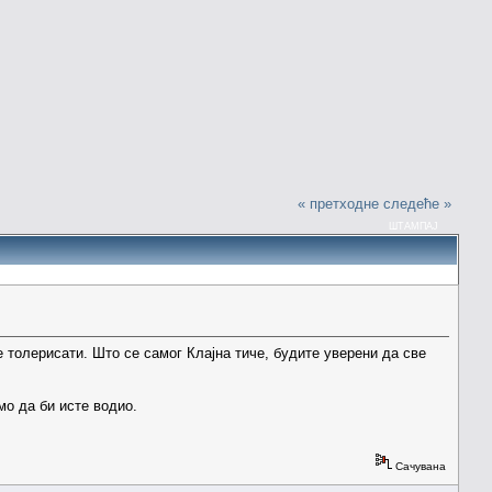
« претходне
следеће »
ШТАМПАЈ
 толерисати. Што се самог Клајна тиче, будите уверени да све
мо да би исте водио.
Сачувана