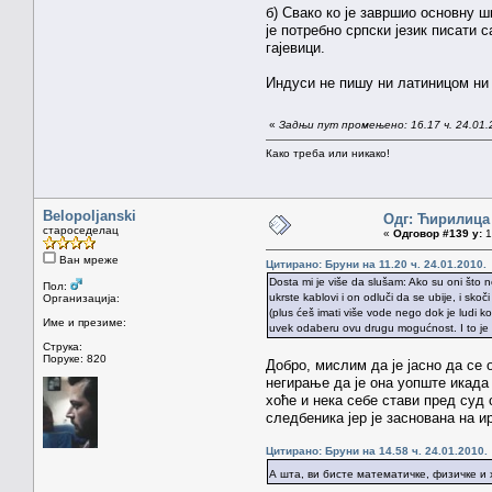
б) Свако ко је завршио основну ш
је потребно српски језик писати с
гајевици.
Индуси не пишу ни латиницом ни 
«
Задњи пут промењено: 16.17 ч. 24.01.
Како треба или никако!
Belopoljanski
Одг: Ћирилица
староседелац
«
Одговор #139 у:
1
Ван мреже
Цитирано: Бруни на 11.20 ч. 24.01.2010.
Dosta mi je više da slušam: Ako su oni što ne
Пол:
ukrste kablovi i on odluči da se ubije, i sk
Организација:
(plus ćeš imati više vode nego dok je ludi ko
Име и презиме:
uvek odaberu ovu drugu mogućnost. I to je
Струка:
Поруке: 820
Добро, мислим да је јасно да се 
негирање да је она уопште икада 
хоће и нека себе стави пред суд с
следбеника јер је заснована на 
Цитирано: Бруни на 14.58 ч. 24.01.2010.
А шта, ви бисте математичке, физичке 