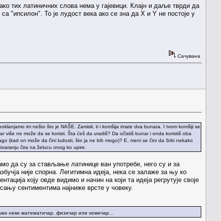
иако тих латиничних слова нема у гајевици. Клајн и даље тврди да
са "ипсилон". То је лудост века ако се зна да X и Y не постоје у
Сачувана
, poklanjamo im nešto što je NAŠE. Zamisli, ti i komšija imate dva bunara. I tvom komšiji se
ar više ne može da se koristi. Šta ćeš da uradiš? Da očistiš bunar i onda koristiš oba
 drago (kad on može da čini ludosti, što ja ne bih mogo)? E, meni se čini da Srbi nekako
aranju čira na želucu onog ko upire.
амо да су за стављање латинице ван употребе, него су и за
збучја није спорна. Легитимна идеја, нека се залаже за њу ко
нтација коју овде видимо и начин на који та идеја регрутује своје
сању сентиментима најниже врсте у човеку.
же неки математичар, физичар или хемичар...