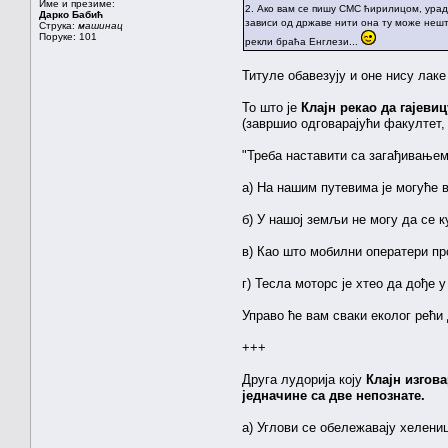
Име и презиме:
2. Ако вам се пишу СМС ћирилицом, урад
Дарко Бабић
зависи од државе нити она ту може нешт
Струка:
машинац
Поруке: 101
рекли браћа Енглези...
Титуле обавезују и оне нису лаке
То што је
Клајн рекао да гајевиц
(завршио одговарајући факултет, 
"Треба наставити са загађивањем
а) На нашим путевима је могуће
б) У нашој земљи не могу да се 
в) Као што мобилни оператери п
г) Тесла моторс је хтео да дође 
Управо ће вам сваки еколог рећи
+++
Друга лудорија коју
Клајн изгов
једначине са две непознате.
а) Углови се обележавају хелениц