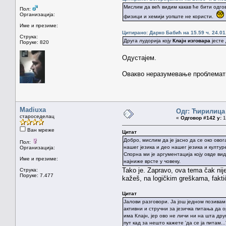
Мислим да већ видим какав ће бити одгов
Пол:
Организација:
физици и хемији уопште не користи.
Име и презиме:
Цитирано: Дарко Бабић на 15.59 ч. 24.01
Струка:
Друга лудорија коју
Клајн изговара
јесте 
Поруке: 820
Одустајем.
Овакво неразумевање проблемати
Madiuxa
Одг: Ћирилица
староседелац
«
Одговор #142 у:
1
Ван мреже
Цитат
Добро, мислим да је јасно да се око ово
Пол:
нашег језика и део нашег језика и култур
Организација:
Спорна ми је аргументација коју овде ви
Име и презиме:
најниже врсте у човеку.
Tako je. Zapravo, ova tema čak nije
Струка:
Поруке: 7.477
kažeš, na logičkim greškama, faktič
Цитат
Јалови разговори. Ја још једном позивам
активни и стручни за језичка питања да 
има Клајн, јер ово не личи ни на шта др
пут кад за нешто кажете 'да се ја питам...