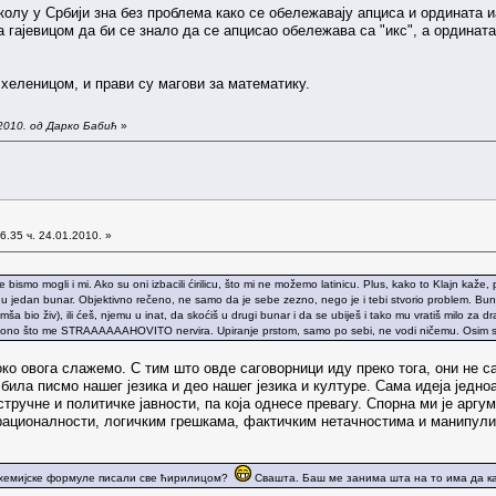
колу у Србији зна без проблема како се обележавају апциса и ордината 
а гајевицом да би се знало да се апцисао обележава са "икс", а ордината 
хеленицом, и прави су магови за математику.
2010. од Дарко Бабић
»
6.35 ч. 24.01.2010. »
 bismo mogli i mi. Ako su oni izbacili ćirilicu, što mi ne možemo latinicu. Plus, kako to Klajn kaže
oči u jedan bunar. Objektivno rečeno, ne samo da je sebe zezno, nego je i tebi stvorio problem. Bun
mša bio živ), ili ćeš, njemu u inat, da skoćiš u drugi bunar i da se ubiješ i tako mu vratiš milo za
 ono što me STRAAAAAAHOVITO nervira. Upiranje prstom, samo po sebi, ne vodi ničemu. Osim stv
око овога слажемо. С тим што овде саговорници иду преко тога, они не с
била писмо нашег језика и део нашег језика и културе. Сама идеја једноа
тручне и политичке јавности, па која однесе превагу. Спорна ми је аргуме
ирационалности, логичким грешкама, фактичким нетачностима и манипули
и хемијске формуле писали све ћирилицом?
Свашта. Баш ме занима шта на то има да ка