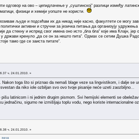
ти одговор на ово – цепидлачење у „суштинској“ разлици између латинск
тематици, физици и хемији уопште не користи.
 позивам људе и подсећам их да никад није касно, факултети се могу за
о политички активни и стручни за језичка питања да организују удружењ
ије да стекну и испред свог имена оно исто „бла бла“ које има Клајн, јер
 у држави кренуло „да се он за нешто пита“. Одмах се сетим Душка Радови
стоје тамо где се заиста питате“.
6.37 ч. 24.01.2010. »
. Nakon toga što si priznao da nemaš blage veze sa lingvistikom, i dalje se 
vestan da niko iole ozbiljan svo ovo tvoje pisanije neće uzeti zaozbiljno...
e pišu latinicom i ni jednim drugim pismom. Svi hemijski elementi se obeležav
 jednačinu, sigurno ne izmišljaju toplu vodu, nego koriste internacionalne ozna
6.38 ч. 24.01.2010. »
1.2010.