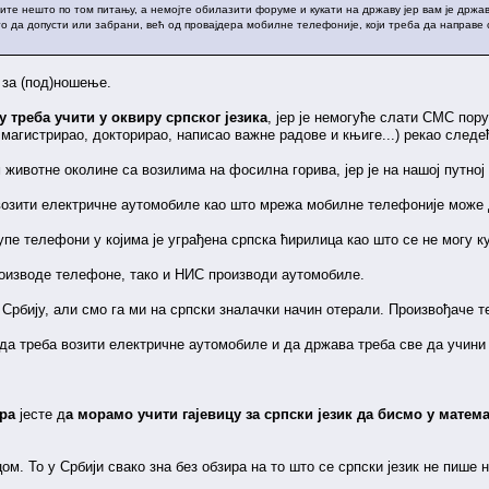
ите нешто по том питању, а немојте обилазити форуме и кукати на државу јер вам је држа
о да допусти или забрани, већ од провајдера мобилне телефоније, који треба да направе 
 за (под)ношење.
у треба учити у оквиру српског језика
, јер је немогуће слати СМС пору
магистрирао, докторирао, написао важне радове и књиге...) рекао следе
 животне околине са возилима на фосилна горива, јер је на нашој путно
 возити електричне аутомобиле као што мрежа мобилне телефоније може 
купе телефони у којима је уграђена српска ћирилица као што се не могу 
роизводе телефоне, тако и НИС производи аутомобиле.
у Србију, али смо га ми на српски зналачки начин отерали. Произвођаче т
 да треба возити електричне аутомобиле и да држава треба све да учини 
ара
јесте д
а морамо учити гајевицу за српски језик да бисмо у мате
ом. То у Србији свако зна без обзира на то што се српски језик не пише