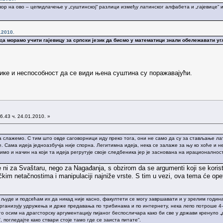
ор на ово – цепидлачење у „суштинској“ разлици између латинског алфабета и „гајевице“ и
.2010.
д
а морамо учити гајевицу за српски језик да бисмо у математици знали обележавати уг
ке и неспособност да се види њена суштина су поражавајући.
6.43 ч. 24.01.2010. »
га слажемо. С тим што овде саговорници иду преко тога, они не само да су за стављање ла
е. Сама идеја једноазбучја није спорна. Легитимна идеја, нека се залаже за њу ко хоће и не
димо и начин на који та идеја регрутује своје следбеника јер је заснована на ирационал
 ni za Svaštaru, nego za Nagađanja, s obzirom da se argumenti koji se korist
kim netačnostima i manipulaciji najniže vrste. S tim u vezi, ova tema će ope
 људе и подсећам их да никад није касно, факултети се могу завршавати и у зрелим годинам
организују удружења и држе предавања по трибинама и по интернету, нека лепо потроше 4-5
уго осим на драгсторску аргументацију пијаног беспосличара како би све у држави кренуло 
', погледајте како ствари стоје тамо где се заиста питате“.