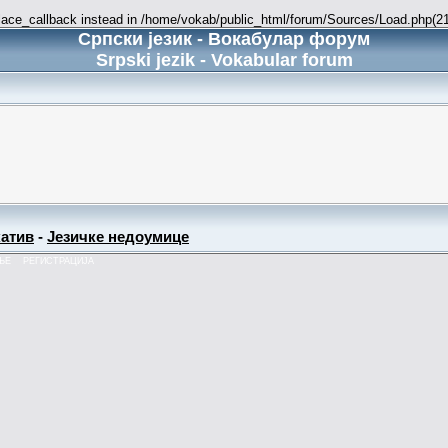
place_callback instead in /home/vokab/public_html/forum/Sources/Load.php(216
Српски језик - Вокабулар форум
Srpski jezik - Vokabular forum
атив
-
Језичке недоумице
ЊЕ
РЕГИСТРАЦИЈА