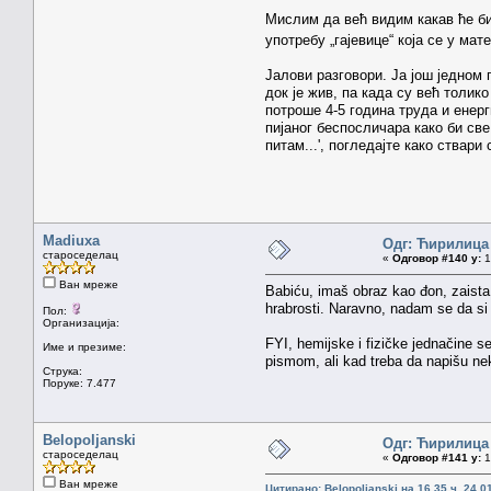
Мислим да већ видим какав ће би
употребу „гајевице“ која се у ма
Јалови разговори. Ја још једном
док је жив, па када су већ толик
потроше 4-5 година труда и енерг
пијаног беспосличара како би све
питам...', погледајте како ствари 
Madiuxa
Одг: Ћирилица
староседелац
«
Одговор #140 у:
1
Ван мреже
Babiću, imaš obraz kao đon, zaista
hrabrosti. Naravno, nadam se da si s
Пол:
Организација:
FYI, hemijske i fizičke jednačine s
Име и презиме:
pismom, ali kad treba da napišu neku
Струка:
Поруке: 7.477
Belopoljanski
Одг: Ћирилица
староседелац
«
Одговор #141 у:
1
Ван мреже
Цитирано: Belopoljanski на 16.35 ч. 24.0