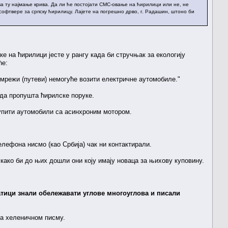
ва ту најмање крива. Да ли ће постојати СМС-овање на ћирилици или не, не
софтвере за српску ћирилицу. Лајете на погрешно дрво, г. Радашин, штоно би
ке на ћирилици јесте у рангу када би стручњак за екологију
ће:
ј мрежи (путеви) немогуће возити електричне аутомобиле."
да пропушта ћирилске поруке.
купити аутомобили са асинхроним мотором.
елефона нисмо (као Србија) чак ни контактирали.
како би до њих дошли они коју имају новаца за њихову куповину.
матици знали обележавати углове многоуглова и писали
 на хеленичном писму.