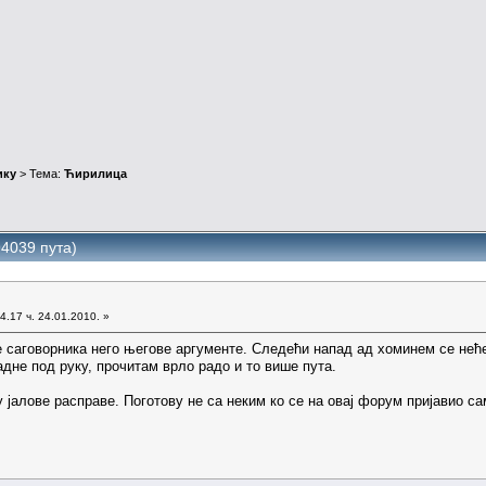
ику
> Тема:
Ћирилица
4039 пута)
4.17 ч. 24.01.2010. »
е саговорника него његове аргументе. Следећи напад ад хоминем се неће
дне под руку, прочитам врло радо и то више пута.
 јалове расправе. Поготову не са неким ко се на овај форум пријавио са