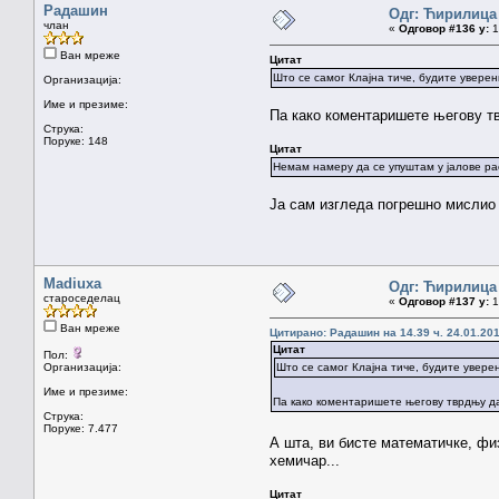
Радашин
Одг: Ћирилица
члан
«
Одговор #136 у:
1
Ван мреже
Цитат
Што се самог Клајна тиче, будите уверен
Организација:
Име и презиме:
Па како коментаришете његову т
Струка:
Поруке: 148
Цитат
Немам намеру да се упуштам у јалове рас
Ја сам изгледа погрешно мислио
Madiuxa
Одг: Ћирилица
староседелац
«
Одговор #137 у:
1
Ван мреже
Цитирано: Радашин на 14.39 ч. 24.01.201
Цитат
Пол:
Организација:
Што се самог Клајна тиче, будите увере
Име и презиме:
Па како коментаришете његову тврдњу д
Струка:
Поруке: 7.477
А шта, ви бисте математичке, ф
хемичар...
Цитат