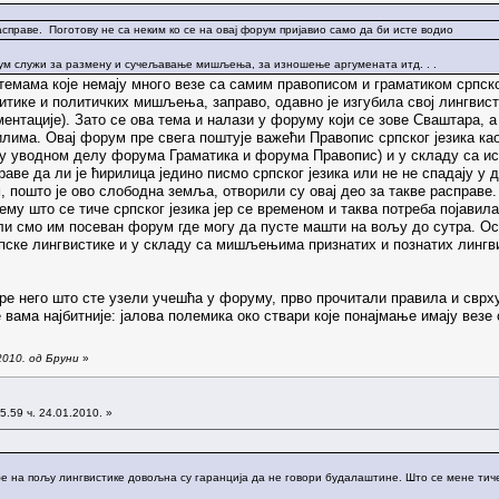
справе. Поготову не са неким ко се на овај форум пријавио само да би исте водио
ум служи за размену и сучељавање мишљења, за изношење аргумената итд. . .
мама које немају много везе са самим правописом и граматиком српског
итике и политичких мишљења, заправо, одавно је изгубила свој лингвисти
ментације). Зато се ова тема и налази у форуму који се зове Сваштара,
илима. Овај форум пре свега поштује важећи Правопис српског језика ка
и у уводном делу форума Граматика и форума Правопис) и у складу са и
раве да ли је ћирилица једино писмо српског језика или не не спадају у
 пошто је ово слободна земља, отворили су овај део за такве расправе.
му што се тиче српског језика јер се временом и таква потреба појавила
ли смо им посеван форум где могу да пусте машти на вољу до сутра. 
пске лингвистике и у складу са мишљењима признатих и познатих лингвист
ре него што сте узели учешћа у форуму, прво прочитали правила и свр
е вама најбитније: јалова полемика око ствари које понајмање имају везе 
2010. од Бруни
»
5.59 ч. 24.01.2010. »
ебе на пољу лингвистике довољна су гаранција да не говори будалаштине. Што се мене тиче