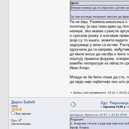
Цитат
Немам намеру да се упуштам у јалове ра
Ја сам изгледа погрешно мислио да фор
Па не баш. Размена мишљења о те
политику (а ова тема врви од пол
напише, без икакве сувисле аргу
о српском језику и његовим прав
(које су то књиге, можете видет
недоумице у вези са истим. Расп
одлучили да га направе, међутим,
до миле воље да нагађа о било че
поштују правила форума, отвори
важеће литературе из области ср
Иван Клајн.
Можда не би било лоше да сте, п
да овде није најбитније оно што ј
«
Задњи пут промењено: 15.11 ч. 24.01.
Дарко Бабић
Одг: Ћирилица
члан
«
Одговор #138 у:
1
Ван мреже
Цитирано: Бруни на 13.51 ч. 24.01.2010.
Радашин:
Пол:
1. Клајнове титуле и рад који има иза с
Организација:
проф. Клајна.