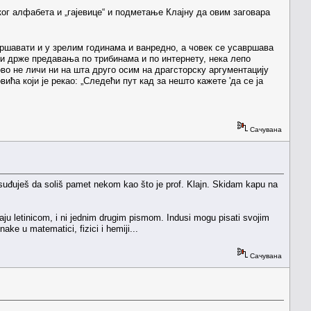
ог алфабета и „гајевице“ и подметање Клајну да овим заговара
вршавати и у зрелим годинама и ванредно, а човек се усавршава
а и држе предавања по трибинама и по интернету, нека лепо
 ово не личи ни на шта друго осим на драгсторску аргументацију
ћа који је рекао: „Следећи пут кад за нешто кажете 'да се ја
Сачувана
usuđuješ da soliš pamet nekom kao što je prof. Klajn. Skidam kapu na
aju letinicom, i ni jednim drugim pismom. Indusi mogu pisati svojim
ke u matematici, fizici i hemiji...
Сачувана