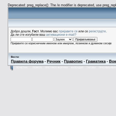
Deprecated: preg_replace(): The /e modifier is deprecated, use preg_re
Добро дошли,
Гост
. Молимо вас
пријавите се
или се
региструјте
.
Да ли сте изгубили ваш
активациони e-mail?
Пријавите се корисничким именом или имејлом, лозинком и дужином сесије
Вести
:
Правила форума
-
Речник
-
Правопис
-
Граматика
-
Вок
ПОЧЕТНА
ПОМОЋ
ПРЕТРАГА ФОРУМА
КАЛЕНДАР
ТАГОВИ
ПРИЈАВЉИВА