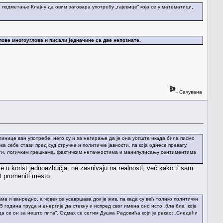
 подметање Клајну да овим заговара употребу „гајевице“ која се у математици,
лове многоуглова и писали једначине са две непознате.
Сачувана
тинице ван употребе, него су и за негирање да је она уопште икада била писмо
ка себе стави пред суд стручне и политичке јавности, па која однесе превагу.
ности, логичким грешкама, фактичким нетачностима и манипулисању сентиментима
e u korist jednoazbučja, ne zasnivaju na realnosti, već kako ti sam
t promeniti mesto.
а и ванредно, а човек се усавршава док је жив, па када су већ толико политички
 година труда и енергије да стекну и испред свог имена оно исто „бла бла“ које
„да се он за нешто пита“. Одмах се сетим Душка Радовића који је рекао: „Следећи