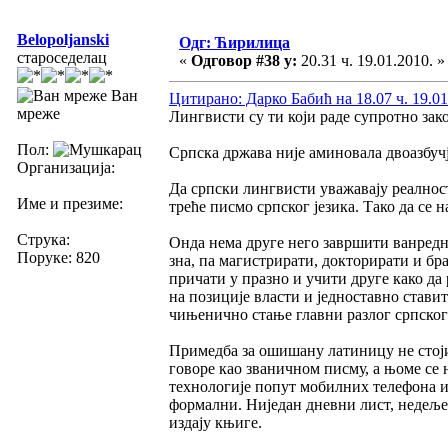
Belopoljanski
Одг: Ћирилица
староседелац
«
Одговор #38 у:
20.31 ч. 19.01.2010. »
Ван
Цитирано: Дарко Бабић на 18.07 ч. 19.01
мреже
Лингвисти су ти који раде супротно за
Пол:
Српска држава није аминовала двоазбучје
Организација:
Да српски лингвисти уважавају реалност
Име и презиме:
треће писмо српског језика. Тако да се 
Струка:
Онда нема друге него завршити ванредн
Поруке: 820
зна, па магистрирати, докторирати и бр
причати у празно и учити друге како да 
на позиције власти и једноставно стави
чињенично стање главни разлог српског д
Примедба за ошишану латиницу не стоји
говоре као званичном писму, а њоме с
технологије попут мобилних телефона и
формални. Ниједан дневни лист, недеље
издају књиге.