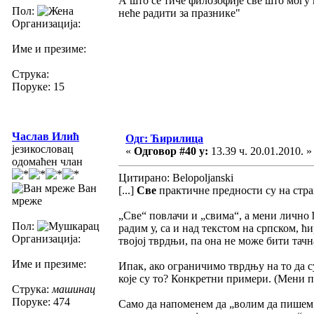
А што се тиче филозофије све што мо
Пол:
неће радити за празнике"
Организација:
Име и презиме:
Струка:
Поруке: 15
Часлав Илић
Одг: Ћирилица
језикословац
«
Одговор #40 у:
13.39 ч. 20.01.2010. »
одомаћен члан
Цитирано: Belopoljanski
Ван
[...]
Све
практичне предности су на стран
мреже
„Све“ повлачи и „свима“, а мени лично 
Пол:
радим у, са и над текстом на српском, 
Организација:
твојој тврдњи, па она не може бити тач
Име и презиме:
Ипак, ако ограничимо тврдњу на то да 
које су то? Конкретни примери. (Мени па
Струка:
машинац
Поруке: 474
Само да напоменем да „волим да пишем 