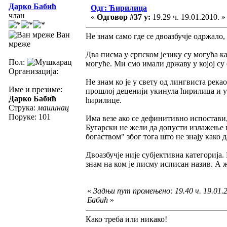
Дарко Бабић
Одг: Ћирилица
члан
«
Одговор #37 у:
19.29 ч. 19.01.2010. »
Ван
Не знам само где се двоазбучје одржало,
мреже
Два писма у српском језику су могућа ка
Пол:
могуће. Ми смо имали државу у којој су 
Организација:
Не знам ко је у свету од лингвиста рекао 
Име и презиме:
прошлој деценији укинула ћирилица и ув
Дарко Бабић
ћирилице.
Струка:
машинац
Поруке: 101
Има везе ако се дефинитивно испостави, 
Бугарски не жели да допусти излажење 
богаством" због тога што не знају како 
Двоазбучје није субјективна категорија. 
знам на ком је писму исписан назив. А 
«
Задњи пут промењено: 19.40 ч. 19.01.
Бабић
»
Како треба или никако!