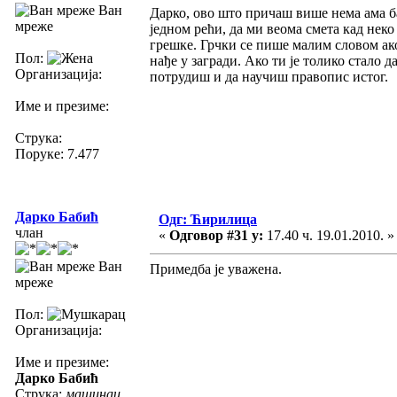
Ван
Дарко, ово што причаш више нема ама б
мреже
једном рећи, да ми веома смета кад нек
грешке. Грчки се пише малим словом ако 
Пол:
нађе у загради. Ако ти је толико стало д
Организација:
потрудиш и да научиш правопис истог.
Име и презиме:
Струка:
Поруке: 7.477
Дарко Бабић
Одг: Ћирилица
члан
«
Одговор #31 у:
17.40 ч. 19.01.2010. »
Ван
Примедба је уважена.
мреже
Пол:
Организација:
Име и презиме:
Дарко Бабић
Струка:
машинац