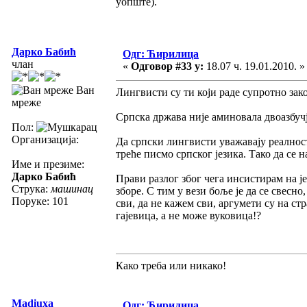
уопште).
Дарко Бабић
Одг: Ћирилица
члан
«
Одговор #33 у:
18.07 ч. 19.01.2010. »
Ван
Лингвисти су ти који раде супротно за
мреже
Српска држава није аминовала двоазбучје
Пол:
Организација:
Да српски лингвисти уважавају реалност
треће писмо српског језика. Тако да се 
Име и презиме:
Дарко Бабић
Прави разлог због чега инсистирам на је
Струка:
машинац
зборе. С тим у вези боље је да се свесно
Поруке: 101
сви, да не кажем сви, аргумети су на ст
гајевица, а не може вуковица!?
Како треба или никако!
Madiuxa
Одг: Ћирилица