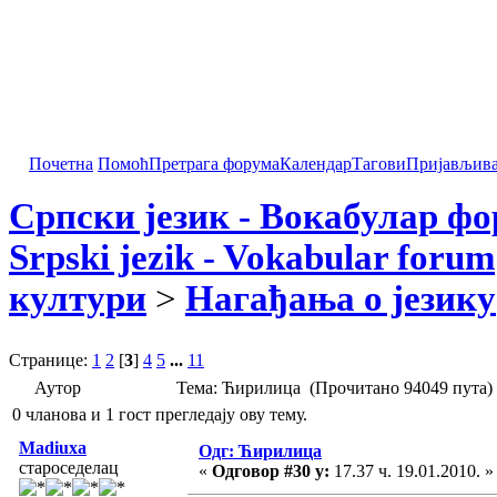
Почетна
Помоћ
Претрага форума
Календар
Тагови
Пријављив
Српски језик - Вокабулар ф
Srpski jezik - Vokabular forum
култури
>
Нагађања о језику
Странице:
1
2
[
3
]
4
5
...
11
Аутор
Тема: Ћирилица (Прочитано 94049 пута)
0 чланова и 1 гост прегледају ову тему.
Madiuxa
Одг: Ћирилица
староседелац
«
Одговор #30 у:
17.37 ч. 19.01.2010. »