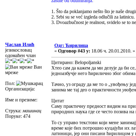
zaštite od odumiranja.
1. Što da poklanjamo nešto što je naše drug
2. Srbi su se već izgleda odlučili za latinicu.
3. Dvoazbučnost je realnost, svidelo se to ne
Часлав Илић
Одг: Ћирилица
језикословац
«
Одговор #43 у:
18.06 ч. 20.01.2010. »
одомаћен члан
Цитирано: Belopoljanski
Ван
Хтео сам да кажем да ми делује да би се
мреже
једноазбучје него ћирилично због обима у
Пол:
Тачно, уз ограду да ме то о „увођењу је
Организација:
занима ме тај део о практичности
увође
Име и презиме:
Цитат
Саму практичну предност видим на прим
Струка:
машинац
природних наука где се често позива на 
Поруке: 474
То су управо текстови који мене занимај
време које бих потрошио куцајући их ла
латиници, јер они писани ћирилицом у п