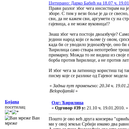
Цитирано: Дарко Бабић на 18.07 ч. 19.01
Прави разлог због чега инсистирам на је
зборе. С тим у вези боље је да се свесно
сви, да не кажем сви, аргумети су на ст
гајевица, а не може вуковица!?
Знаш због чега постоји двоазбучје? Сам
једини народ који се њоме (у овом, срп
када би се уводило једноазбучје, оно би
Ћирилица само ствара непотребне трошков
примарну. Можда то не видиш из своје п
борба против ћирилице, а не против ла
И због чега за латиницу користиш тај та
писму које се разлике од Гајевог модел
«
Задњи пут промењено: 20.34 ч. 19.01.2
Belopoljanski
»
Бојана
Одг: Ћирилица
посетилац
«
Одговор #39 у:
21.10 ч. 19.01.2010. »
Ван
Пошто је ово већ друга конзерва "црвић
мреже
ми у овој земљи Србији имамо два равно