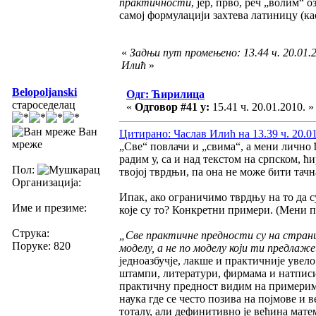
практичности
, јер, прво, реч „волим“ 
самој формулацији захтева латиницу (као
«
Задњи пут промењено: 13.44 ч. 20.01.
Илић
»
Belopoljanski
Одг: Ћирилица
староседелац
«
Одговор #41 у:
15.41 ч. 20.01.2010. »
Ван
Цитирано: Часлав Илић на 13.39 ч. 20.01
мреже
„Све“ повлачи и „свима“, а мени лично 
радим у, са и над текстом на српском, 
Пол:
твојој тврдњи, па она не може бити тач
Организација:
Ипак, ако ограничимо тврдњу на то да 
Име и презиме:
које су то? Конкретни примери. (Мени па
Струка:
„Све практичне предности су на страни л
Поруке: 820
моделу, а не по моделу који ти предлаж
једноазбучје, лакше и практичније увел
штампи, литератури, фирмама и натписи
практичну предност видим на примерима
наука где се често позива на појмове и 
тоталу, али дефинитивно је већина мат