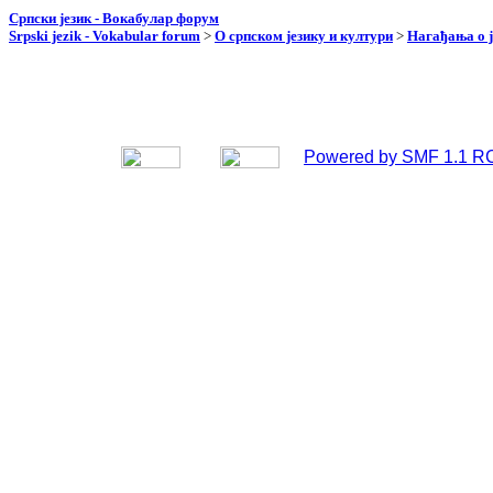
Српски језик - Вокабулар форум
Srpski jezik - Vokabular forum
>
О српском језику и култури
>
Нагађања о ј
Powered by SMF 1.1 R