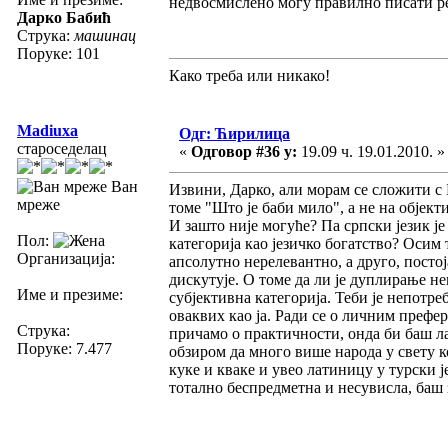
недвосмислено могу правилно писати ре
Дарко Бабић
Струка:
машинац
Поруке: 101
Како треба или никако!
Madiuxa
Одг: Ћирилица
староседелац
«
Одговор #36 у:
19.09 ч. 19.01.2010. »
Ван
Извини, Дарко, али морам се сложити с
мреже
томе "Што је баби мило", а не на објек
И зашто није могуће? Па српски језик је
Пол:
категорија као језичко богатство? Осим т
Организација:
апсолутно нерелевантно, а друго, постој
дискутује. О томе да ли је дуплирање не
Име и презиме:
субјективна категорија. Теби је непотре
оваквих као ја. Ради се о личним префер
Струка:
причамо о практичности, онда би баш ла
Поруке: 7.477
обзиром да много више народа у свету к
куке и кваке и увео латиницу у турски ј
тотално беспредметна и несувисла, баш з