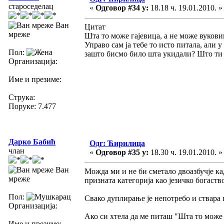
староседелац
«
Одговор #34 у:
18.18 ч. 19.01.2010. »
Ван
Цитат
мреже
Шта то може гајевица, а не може вукови
Управо сам ја тебе то исто питала, али
Пол:
зашто бисмо било шта укидали? Што ти 
Организација:
Име и презиме:
Струка:
Поруке: 7.477
Дарко Бабић
Одг: Ћирилица
члан
«
Одговор #35 у:
18.30 ч. 19.01.2010. »
Ван
Можда ми и не би сметало двоазбучје кад
мреже
призната категорија као језичко богаств
Пол:
Свако дуплирање је непотребо и ствара 
Организација:
Ако си хтела да ме питаш "Шта то може 
Име и презиме: