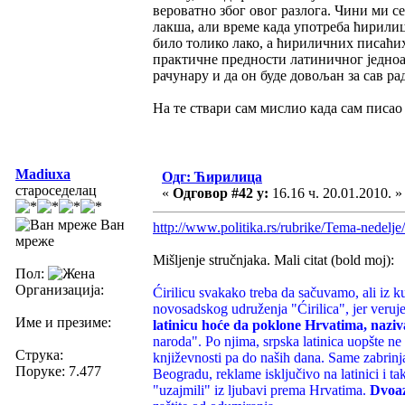
вероватно због овог разлога. Чини ми с
лакша, али време када употреба ћирилиц
било толико лако, а ћириличних писаћих
практичне предности латиничног једноаз
рачунару и да он буде довољан за сав ра
На те ствари сам мислио када сам писао
Madiuxa
Одг: Ћирилица
староседелац
«
Одговор #42 у:
16.16 ч. 20.01.2010. »
Ван
http://www.politika.rs/rubrike/Tema-nedelje/
мреже
Mišljenje stručnjaka. Mali citat (bold moj):
Пол:
Организација:
Ćirilicu svakako treba da sačuvamo, ali iz ku
novosadskog udruženja "Ćirilica", jer veru
Име и презиме:
latinicu hoće da poklone Hrvatima, naziv
naroda". Po njima, srpska latinica uopšte ne
Струка:
književnosti pa do naših dana. Same zabrinjav
Поруке: 7.477
Beogradu, reklame isključivo na latinici i ta
"uzajmili" iz ljubavi prema Hrvatima.
Dvoaz