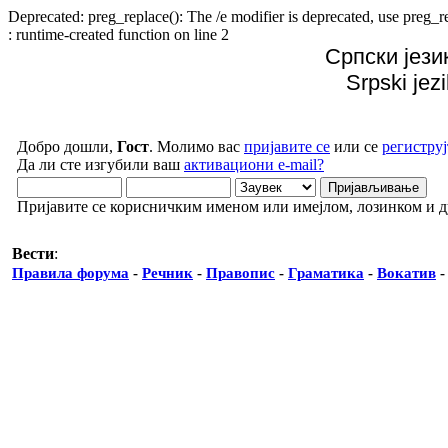
Deprecated: preg_replace(): The /e modifier is deprecated, use preg
: runtime-created function on line 2
Српски јези
Srpski jez
Добро дошли,
Гост
. Молимо вас
пријавите се
или се
региструј
Да ли сте изгубили ваш
активациони e-mail?
Пријавите се корисничким именом или имејлом, лозинком и 
Вести
:
Правила форума
-
Речник
-
Правопис
-
Граматика
-
Вокатив