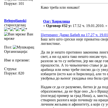
Поруке: 101
Како треба или никако!
Belopoljanski
Одг: Ћирилица
староседелац
«
Одговор #32 у:
17.52 ч. 19.01.2010. »
Ван
Цитирано: Дарко Бабић на 17.27 ч. 19.01
мреже
Баш зато што српски није приватна свој
лигвистике.
Пол:
Организација:
Да ли је нешто противно законима линг
свет, а ни од кога тако нешто нисам чу
Име и презиме:
разлози за то су небитни, јер ми овде г
прошлости. А то чињенично стање је да 
Струка:
арабица или неко треће писмо да су уве
Поруке: 820
избацити (исто као и ћирилица), али то
увођења до њеног укидања она била српск
Надам се да се разумемо, битно је да п
образложење, да не буде оно „Ја о Вршц
(погледај пример за град Ниш), а, заист
стварних разлога који почивају на ирац
личним жељама и афинитету, а који су 