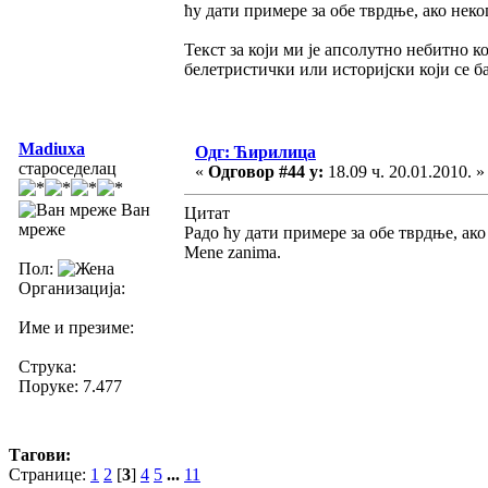
ћу дати примере за обе тврдње, ако неко
Текст за који ми је апсолутно небитно 
белетристички или историјски који се 
Madiuxa
Одг: Ћирилица
староседелац
«
Одговор #44 у:
18.09 ч. 20.01.2010. »
Ван
Цитат
мреже
Радо ћу дати примере за обе тврдње, ако
Mene zanima.
Пол:
Организација:
Име и презиме:
Струка:
Поруке: 7.477
Тагови:
Странице:
1
2
[
3
]
4
5
...
11