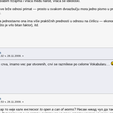
 slabim trzajima i vraća među narod, vraća se ideološki.
 sve brže odnosi primat — prosto u svakom dvoazbučju mora jedno pismo u praks
.
 jednostavno ona ima više praktičnih prednosti u odnosu na ćirilicu — ekonomič
o je vrlo bitan faktor), itd.
а
32 ч. 26.11.2009. »
u crva, imamo vec par otvorenih, crvi se razmilese po celome Vokabularu....
а
53 ч. 26.11.2009. »
Зар то није калк енглеског
to open a can of worms
? Нисам никад чуо да та