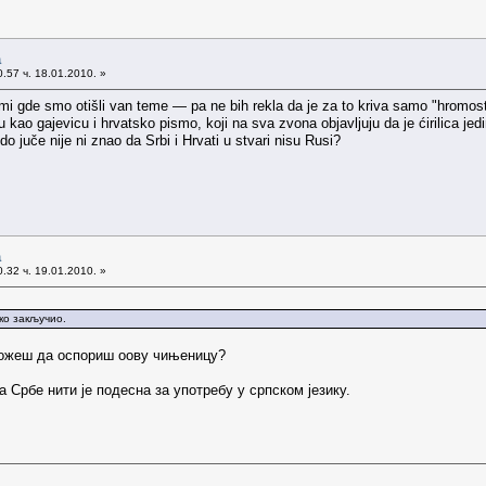
а
.57 ч. 18.01.2010. »
i gde smo otišli van teme — pa ne bih rekla da je za to kriva samo "hromost 
ju kao gajevicu i hrvatsko pismo, koji na sva zvona objavljuju da je ćirilica je
 juče nije ni znao da Srbi i Hrvati u stvari nisu Rusi?
а
.32 ч. 19.01.2010. »
ко закључио.
можеш да оспориш оову чињеницу?
 Србе нити је подесна за употребу у српском језику.