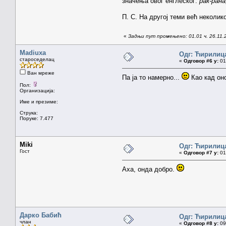
значења овог енглеског:
рак-ран
П. С. На другој теми већ неколико
«
Задњи пут промењено: 01.01 ч. 26.11.
Madiuxa
Одг: Ћирилиц
староседелац
«
Одговор #6 у:
01.
Ван мреже
Па ја то намерно...
Као кад оно
Пол:
Организација:
Име и презиме:
Струка:
Поруке: 7.477
Miki
Одг: Ћирилиц
Гост
«
Одговор #7 у:
01.
Аха, онда добро.
Дарко Бабић
Одг: Ћирилиц
члан
«
Одговор #8 у:
09.