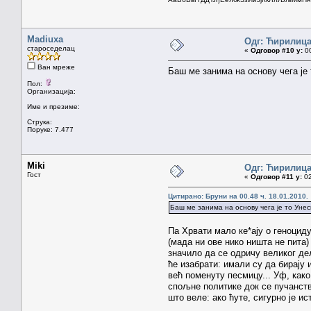
Madiuxa
Одг: Ћирилиц
староседелац
«
Одговор #10 у:
00
Ван мреже
Баш ме занима на основу чега је
Пол:
Организација:
Име и презиме:
Струка:
Поруке: 7.477
Miki
Одг: Ћирилиц
Гост
«
Одговор #11 у:
02
Цитирано: Бруни на 00.48 ч. 18.01.2010.
Баш ме занима на основу чега је то Унес
Па Хрвати мало ке*ају о геноцид
(мада ни ове нико ништа не пита)
значило да се одричу великог дел
ће изабрати: имали су да бирају 
већ поменуту песмицу... Уф, как
спољне политике док се пучанств
што веле: ако ћуте, сигурно је ис