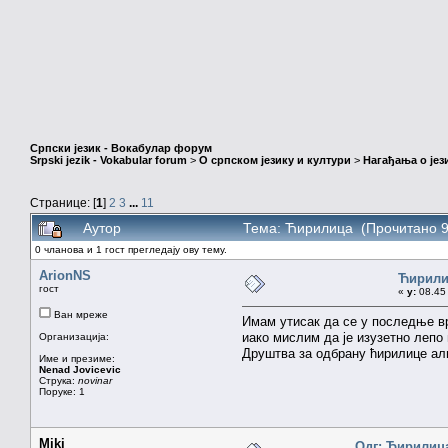
Српски језик - Вокабулар форум
Srpski jezik - Vokabular forum
>
О српском језику и култури
>
Нагађања о јез
Странице: [
1
]
2
3
...
11
Аутор
Тема: Ћирилица (Прочитано 9
0 чланова и 1 гост прегледају ову тему.
ArionNS
Ћирили
гост
«
у:
08.45 
Ван мреже
Имам утисак да се у последње в
иако мислим да је изузетно лепо 
Организација:
Друштва за одбрану ћирилице али
Име и презиме:
Nenad Jovicevic
Струка:
novinar
Поруке: 1
Miki
Одг: Ћирилиц