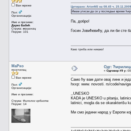
Ван мреже
Цитирано: ArionNS на 08.45 ч. 25.11.2009
Имам утисак да се у последње време ћир
Пол:
Организација:
Па, добро!
Име и презиме:
Дарко Бабић
Струка:
машинац
Госин Јовићевићу, да ли би сте 
Поруке: 101
Како треба или никако!
МаРко
Одг: Ћирилиц
посетилац
«
Одговор #9 у:
00.
Ван мреже
Само ћу вам дати овај линк и јед
hxxp: www. novosti. rs/code/navi
Пол:
Организација:
,,UNESKO
Име и презиме:
KADA je UNESKO u pitanju, latinicu,
Струка:
Филолог србиста
latinici, mogla da se okarakterišu 
Поруке: 14
Ми смо једини народ у Европи кој
АаБбВвГгДдЂђЕеЖжЗзИиЈјКкЛлЉљМмН