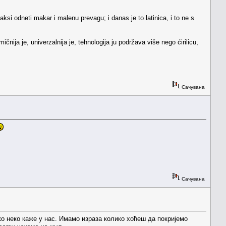
i odneti makar i malenu prevagu; i danas je to latinica, i to ne s
nija je, univerzalnija je, tehnologija ju podržava više nego ćirilicu,
Сачувана
Сачувана
ко неко каже у нас. Имамо израза колико хоћеш да покријемо