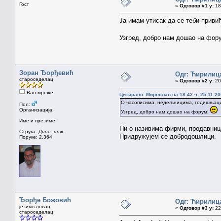
Гост
«
Одговор #1 у:
18.
Ја имам утисак да се теби приви
Узгред, добро нам дошао на фор
Зоран Ђорђевић
Одг: Ћирилиц
староседелац
«
Одговор #2 у:
20.
Ван мреже
Цитирано: Мирослав на 18.42 ч. 25.11.20
О часописима, недељницима, годишњацим
Пол:
Организација:
Узгред, добро нам дошао на форум!
Име и презиме:
Ни о називима фирми, продавница
Струка:
Дипл. инж.
Придружујем се добродошлици.
Поруке: 2.364
Ђорђе Божовић
Одг: Ћирилиц
језикословац
«
Одговор #3 у:
22.
староседелац