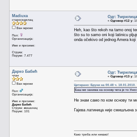
Madiuxa
Одг: Ћирилиц
староседелац
«
Одговор #12 у:
10
Ван мреже
Heh, kao što rekoh na tamo onoj tem
što su to samo oni koji latinicu plju
Пол:
Организација:
onda očekivo od jednog Amera koji do
Име и презиме:
Струка:
Поруке: 7.477
Дарко Бабић
Одг: Ћирилиц
члан
«
Одговор #13 у:
10
Ван мреже
Цитирано: Бруни на 00.48 ч. 18.01.2010.
Баш ме занима на основу чега је то Унес
Пол:
Организација:
Не знам само по ком основу ти 
Име и презиме:
Дарко Бабић
Струка:
машинац
Гајева латиница није смишљена за
Поруке: 101
Како треба или никако!