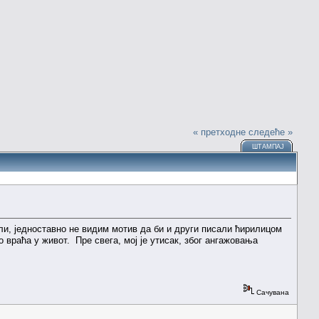
« претходне
следеће »
ШТАМПАЈ
и, једноставно не видим мотив да би и други писали ћирилицом
о враћа у живот. Пре свега, мој је утисак, због ангажовања
Сачувана