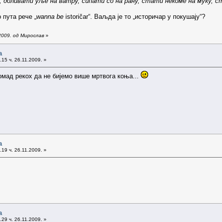
а, доливати уље на ватру, сипати со на рану, стати некоме на муку, 
 пута рече „
wanna be
istoričar“. Ваљда је то „историчар у покушају“?
2009. од Мирослав
»
а
15 ч. 26.11.2009. »
мад рекох да не бијемо више мртвога коња...
а
19 ч. 26.11.2009. »
а
29 ч. 26.11.2009. »