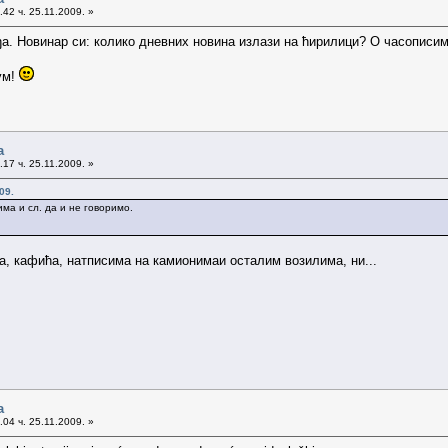
42 ч. 25.11.2009. »
ђа. Новинар си: колико дневних новина излази на ћирилици? О часописи
ум!
а
17 ч. 25.11.2009. »
09.
а и сл. да и не говоримо.
, кафића, натписима на камионимаи осталим возилима, ни...
а
04 ч. 25.11.2009. »