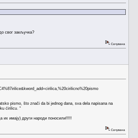
до свог закључка?
Сачувана
4%87irilice&kword_add=cirilica,%20cirilicno%20pismo
vatsko pismo, što znači da bi jednog dana, sva dela napisana na
 ćirilicu. "
а их имају) други народи поносили!!!!!
Сачувана