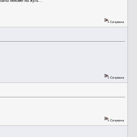
стати некоме на жуљ
...
Сачувана
Сачувана
Сачувана