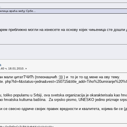
.
илица враћа међу Србе...
барем приближно могли на изнесете на основу којих чињеница сте дошли 
а
40 ч. 18.01.2010. »
ан мали цитатТЧИЋ (плеонашчић :))) ) и то је то од мене на ову тему.
gate. php?Id=4&status=jedna&vest=150715&title_add=Tiho%20umiranje%20%C
 toliko popularnu u Srbiji, ova svetska organizacija je okarakterisala kao hr
kao hrvatska kulturna baština. Za srpsko pismo, UNESKO jedino priznaje srpsku
и се свесно одриче својих правих вредности и квалитета, којима би се (д
нЊњОоПпРрСсТтЋћУуФфХхЦцЧчЏџШш