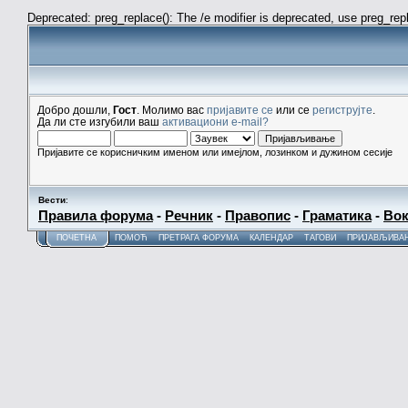
Deprecated: preg_replace(): The /e modifier is deprecated, use preg_re
Добро дошли,
Гост
. Молимо вас
пријавите се
или се
региструјте
.
Да ли сте изгубили ваш
активациони e-mail?
Пријавите се корисничким именом или имејлом, лозинком и дужином сесије
Вести
:
Правила форума
-
Речник
-
Правопис
-
Граматика
-
Вок
ПОЧЕТНА
ПОМОЋ
ПРЕТРАГА ФОРУМА
КАЛЕНДАР
ТАГОВИ
ПРИЈАВЉИВА