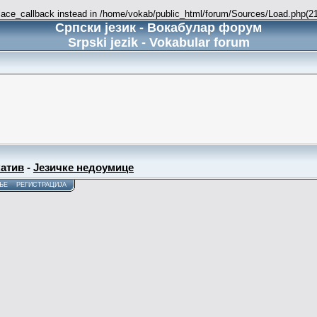
place_callback instead in /home/vokab/public_html/forum/Sources/Load.php(216
Српски језик - Вокабулар форум
Srpski jezik - Vokabular forum
атив
-
Језичке недоумице
ЊЕ
РЕГИСТРАЦИЈА