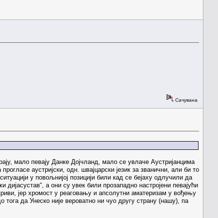
Сачувана
рају, мало певају Данке Дојчланд, мало се увлаче Аустријанцима
 прогласе аустријски, одн. швајцарски језик за званични, али би то
ситуацији у повољнијој позицији били кад се бејаху одлучили да
ки дијасустав“, а они су увек били прозападно настројени певајући
криви, јер хромост у реаговању и апсолутни аматеризам у вођењу
тога да Унеско није вероватно ни чуо другу страну (нашу), па