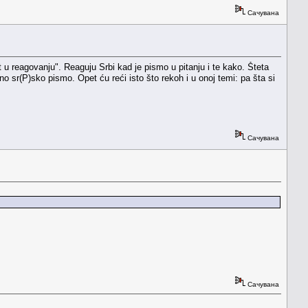
Сачувана
u reagovanju". Reaguju Srbi kad je pismo u pitanju i te kako. Šteta
dino sr(P)sko pismo. Opet ću reći isto što rekoh i u onoj temi: pa šta si
Сачувана
Сачувана