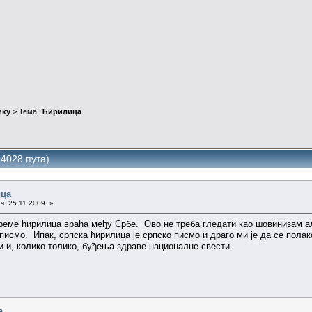
ику
> Тема:
Ћирилица
4028 пута)
ца
ч. 25.11.2009. »
реме ћирилица враћа међу Србе. Ово не треба гледати као шовинизам ал
писмо. Ипак, српска ћирилица је српско писмо и драго ми је да се полак
 и, колико-толико, буђења здраве националне свести.
а