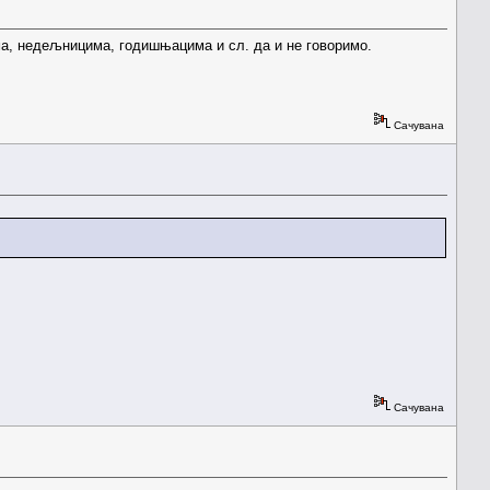
ма, недељницима, годишњацима и сл. да и не говоримо.
Сачувана
Сачувана