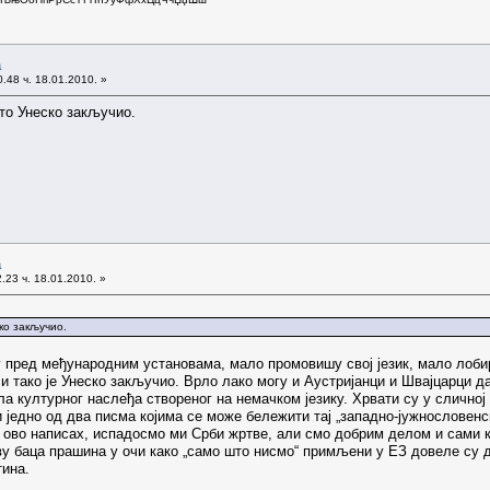
а
.48 ч. 18.01.2010. »
 то Унеско закључио.
а
.23 ч. 18.01.2010. »
ко закључио.
у пред међународним установама, мало промовишу свој језик, мало лоби
 и тако је Унеско закључио. Врло лако могу и Аустријанци и Швајцарци да
а културног наслеђа створеног на немачком језику. Хрвати су у сличној 
и једно од два писма којима се може бележити тај „западно-јужнословенс
о ово написах, испадосмо ми Срби жртве, али смо добрим делом и сами 
у баца прашина у очи како „само што нисмо“ примљени у ЕЗ довеле су до 
тина.