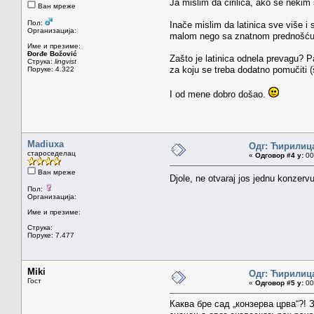
Ja mislim da ćirilica, ako se nekim
Ван мреже
Пол:
Inače mislim da latinica sve više i
Организација:
malom nego sa znatnom prednošću
Име и презиме:
Đorđe Božović
Zašto je latinica odnela prevagu? Pa
Струка:
lingvist
za koju se treba dodatno pomučiti (št
Поруке: 4.322
I od mene dobro došao.
Madiuxa
Одг: Ћирилиц
староседелац
«
Одговор #4 у:
00.
Ван мреже
Djole, ne otvaraj jos jednu konzerv
Пол:
Организација:
Име и презиме:
Струка:
Поруке: 7.477
Miki
Одг: Ћирилиц
Гост
«
Одговор #5 у:
00.
Каква бре сад „конзерва црва“?! 