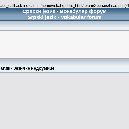
place_callback instead in /home/vokab/public_html/forum/Sources/Load.php(216
Српски језик - Вокабулар форум
Srpski jezik - Vokabular forum
атив
-
Језичке недоумице