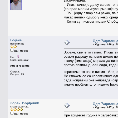
заслуживали.
Ипак, тачно је да су за све то 
(са врло малим изузецима које с
Још једну ствар сам рекао, па ћ
макар велики одмор у некој сред
Којим су писмом писали Слобода
Бојана
Одг: Ћирилиц
посетилац
«
Одговор #46 у:
20
Ван мреже
Зоране, све је то тачно. И још в
осмом разреду основне школе пос
Пол:
Организација:
школу (гимназија) морала да пиш
против латинице, али сада, кад
Име и презиме:
користимо то наше писмо. Али, св
Струка:
Поруке: 15
Не слажем се са колективном одг
сада исправим оне неправде (бар
имамо проблем што пишемо ћирили
Зоран Ђорђевић
Одг: Ћирилиц
староседелац
«
Одговор #47 у:
20
Ван мреже
Пре тридесет година у загребачк