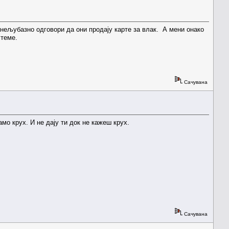
 нељубазно одговори да они продају карте за влак. А мени онако
 теме.
Сачувана
мо крух. И не дају ти док не кажеш крух.
Сачувана