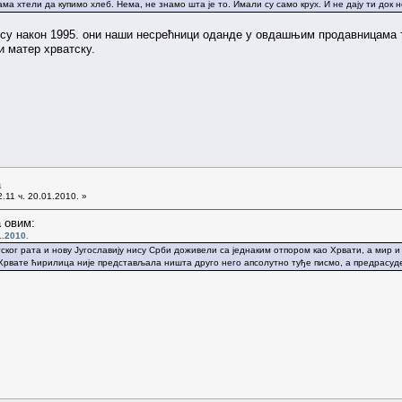
ма хтели да купимо хлеб. Нема, не знамо шта је то. Имали су само крух. И не дају ти док н
 су након 1995. они наши несрећници оданде у овдашњим продавницама тр
и матер хрватску.
а
.11 ч. 20.01.2010. »
 овим:
1.2010.
ског рата и нову Југославију нису Срби доживели са једнаким отпором као Хрвати, а мир и
Хрвате ћирилица није представљала ништа друго него апсолутно туђе писмо, а предрасуде в