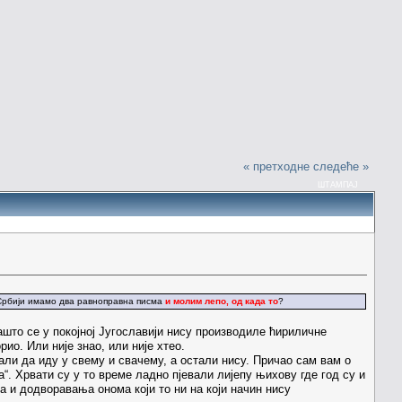
« претходне
следеће »
ШТАМПАЈ
и Србији имамо два равноправна писма
и молим лепо, од када то
?
што се у покојној Југославији нису производиле ћириличне
ио. Или није знао, или није хтео.
ли да иду у свему и свачему, а остали нису. Причао сам вам о
а“. Хрвати су у то време ладно пјевали лијепу њихову где год су и
 и додворавања онома који то ни на који начин нису