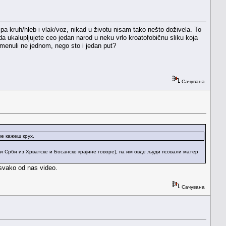
tipa kruh/hleb i vlak/voz, nikad u životu nisam tako nešto doživela. To
 ukalupljujete ceo jedan narod u neku vrlo kroatofobičnu sliku koja
omenuli ne jednom, nego sto i jedan put?
Сачувана
не кажеш крух.
 Срби из Хрватске и Босанске крајине говоре), па им овде људи псовали матер
 svako od nas video.
Сачувана