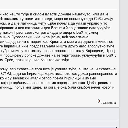
и као нешто туђе и силом власти државе наметнуто, или да је
већ залазимо у политичке воде, мора се споменути да Срби имају
ком, а да је латиница међу Србе почела да улази управо у то
Дубровник и цео католички део Босне и Херцеговине (укључујући
након Првог светског рата када је идеја о БиХ и јужној
ашњој Југославији није била јасна, већ замагљена
ли са једнаким отпором као Хрвати, а мир и заједнички живот се
ате ћирилица није представљала ништа друго него апсолутно туђе
те туђе писмо у контексту православног српства у Војводини, Црној
ом проширењу српске државе на те територије, укључујући и БиХ у
им Срби, латиница није баш толико туђа.
сму, већ схватање тога шта је уопште туђе, а шта не, и схватање
 СФРЈ, а да се ћирилица користила, ето као доказ равноправности
 који су већински имали отпор према ћирилици и имамо
која је одбацила арапско писмо зарад латинског. Џаба, рецимо,
тиницу, попут мог деде, за кога је она била симбол нечег новог и
Сачувана