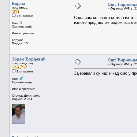
Бојана
Одг: Ћирилиц
посетилац
«
Одговор #49 у:
21
Ван мреже
Сада сам се нешто сетила из те 
излете пред целим редом иза мен
Пол:
Организација:
Име и презиме:
Струка:
Поруке: 15
Зоран Ђорђевић
Одг: Ћирилиц
староседелац
«
Одговор #50 у:
21
Ван мреже
Зајебавали су нас и кад смо у пр
Пол:
Организација:
Име и презиме:
Струка:
Дипл. инж.
Поруке: 2.364