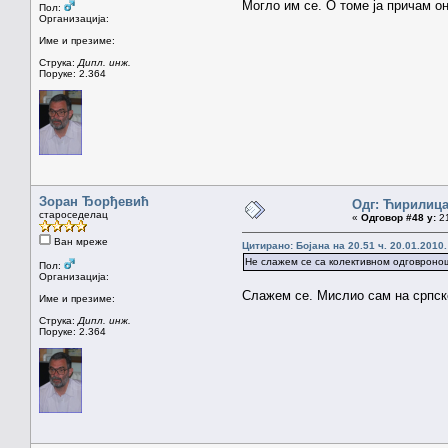
Могло им се. О томе ја причам о
Пол:
Организација:
Име и презиме:
Струка:
Дипл. инж.
Поруке: 2.364
Зоран Ђорђевић
Одг: Ћирилиц
староседелац
«
Одговор #48 у:
21
Ван мреже
Цитирано: Бојана на 20.51 ч. 20.01.2010.
Не слажем се са колективном одговронош
Пол:
Организација:
Слажем се. Мислио сам на српске
Име и презиме:
Струка:
Дипл. инж.
Поруке: 2.364