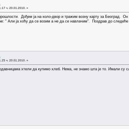
а
.17 ч. 20.01.2010. »
прошлости. Дођем ја на коло-двор и тражим возну карту за Београд. Он
е: " Али ја хоћу да се возим а не да се навлачим". Поздрав до следеће
а
.25 ч. 20.01.2010. »
одавницама хтели да купимо хлеб. Нема, не знамо шта је то. Имали су са