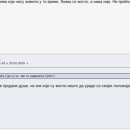
нима који нису живели у то време. Њима се могло, а нама није. Ни прибл
а
.02 ч. 20.01.2010. »
ћу ("да су за све то најкривљи Срби")
 продане душе, на оне који су могли нешто да ураде са својих положаја,