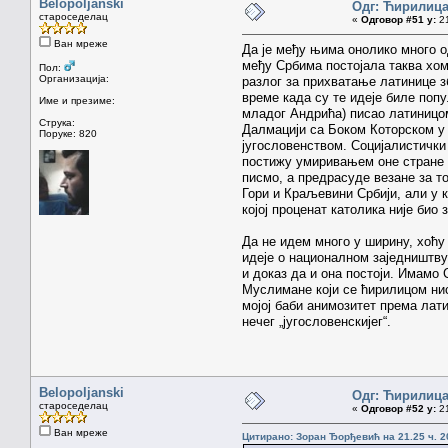
Belopoljanski
Одг: Ћирилиц
староседелац
«
Одговор #51 у:
21
Ван мреже
Да је међу њима онолико много о
међу Србима постојала таква хом
Пол:
Организација:
разлог за прихватање латинице зб
време када су те идеје биле попу
Име и презиме:
младог Андрића) писао латиницом 
Струка:
Далмацији са Боком Которском у 
Поруке: 820
југословенством. Социјалистички
постижу умиривањем оне стране к
писмо, а предрасуде везане за то
Гори и Краљевини Србији, али у 
којој проценат католика није био
Да не идем много у ширину, хоћу
идеје о националном заједништву
и доказ да и она постоји. Имамо
Муслимане који се ћирилицом нису
мојој баби анимозитет према лати
нечег „југословенскијег“.
Belopoljanski
Одг: Ћирилиц
староседелац
«
Одговор #52 у:
21
Ван мреже
Цитирано: Зоран Ђорђевић на 21.25 ч. 2