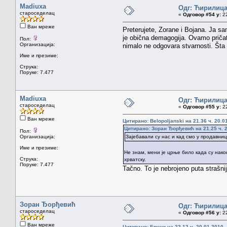
Madiuxa
Одг: Ћирилиц
староседелац
«
Одговор #54 у:
22
Ван мреже
Preterujete, Zorane i Bojana. Ja sam
je obična demagogija. Ovamo pričate
Пол:
Организација:
nimalo ne odgovara stvarnosti. Šta
Име и презиме:
Струка:
Поруке: 7.477
Madiuxa
Одг: Ћирилиц
староседелац
«
Одговор #55 у:
22
Ван мреже
Цитирано: Belopoljanski на 21.36 ч. 20.0
Цитирано: Зоран Ђорђевић на 21.25 ч. 2
Пол:
Организација:
Зајебавали су нас и кад смо у продавниц
Име и презиме:
Не знам, мени је црње било када су нак
Струка:
хрватску.
Поруке: 7.477
Tačno. To je nebrojeno puta strašni
Зоран Ђорђевић
Одг: Ћирилиц
староседелац
«
Одговор #56 у:
22
Ван мреже
Цитирано: Бруни на 22.12 ч. 20.01.2010.