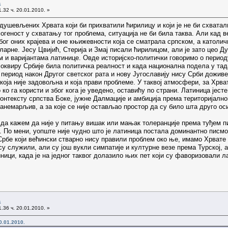
а
.32 ч. 20.01.2010. »
душевљених Хрвата који би прихватили ћирилицу и који је не би схватал
огеност у схватању тог проблема, ситуација не би била таква. Али кад 
ог оних крајева и оне књижевности која се сматрала српском, а католич
ларне. Јесу Цвијић, Стерија и Змај писали ћирилицом, али је зато цео 
и варијантама латинице. Овде историјско-политички говоримо о периоду 
оквиру Србије била политичка реалност и када национална подела у тад
 период након Другог светског рата и нову Југославију нису Срби доживе
оја није задовољна и која прави проблеме. У таквој атмосфери, за Хрв
 ко га користи и због кога је уведено, оставићу по страни. Латиница јес
контексту српства Боке, јужне Далмације и амбиција према територијалн
 занемарљив, а за које се није остављао простор да су било шта друго ос
 да кажем да није у питању вишак или мањак толеранције према туђем пи
. По мени, уопште није чудно што је латиница постала доминантно писмо
 Србе који већински стварно нису правили проблем око ње, имамо Хрвате
 служили, али су још вукли симпатије и културне везе према Турској, а 
ници, када је на једног таквог долазило њих пет који су фаворизовали ла
а
.36 ч. 20.01.2010. »
0.01.2010.