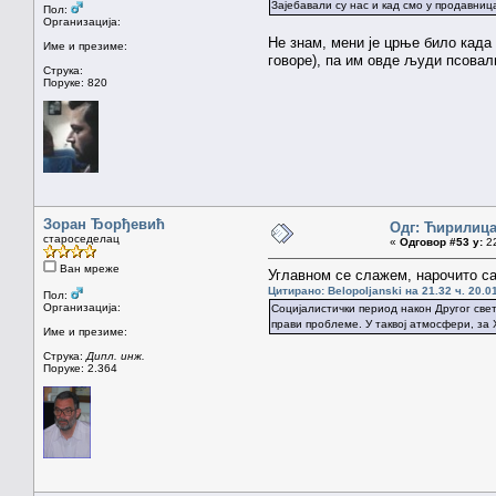
Зајебавали су нас и кад смо у продавница
Пол:
Организација:
Не знам, мени је црње било када
Име и презиме:
говоре), па им овде људи псовал
Струка:
Поруке: 820
Зоран Ђорђевић
Одг: Ћирилиц
староседелац
«
Одговор #53 у:
22
Ван мреже
Углавном се слажем, нарочито са
Цитирано: Belopoljanski на 21.32 ч. 20.0
Пол:
Организација:
Социјалистички период након Другог свет
прави проблеме. У таквој атмосфери, за 
Име и презиме:
Струка:
Дипл. инж.
Поруке: 2.364