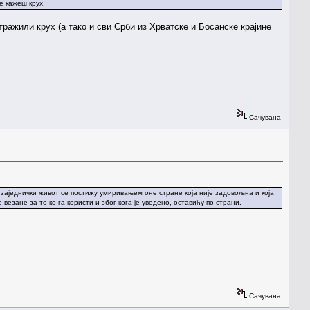
е кажеш крух.
ажили крух (а тако и сви Срби из Хрватске и Босанске крајине
Сачувана
 заједнички живот се постижу умиривањем оне стране која није задовољна и која
езане за то ко га користи и због кога је уведено, оставићу по страни.
Сачувана