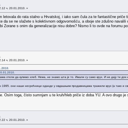
а
.12 ч. 20.01.2010. »
 letovala do rata stalno u Hrvatskoj, i iako sam čula za te fantastične priče 
 da se ne slažete s kolektivnom odgovornošću, a oboje ste zdušno navalili da
 bi Zorane s onim da generalizacije nisu dobre? Nismo li to ovde na forumu p
а
.14 ч. 20.01.2010. »
1.2010.
0.01.2010.
ама хтели да купимо хлеб. Нема, не знамо шта је то. Имали су само крух. И не дају ти док 
он 1995. они наши несрећници оданде у овдашњим продавницама тражили крух (а тако и сви
je. Osim toga, čisto sumnjam u te kruh/hleb priče iz doba YU. A ovo drugo je
а
.22 ч. 20.01.2010. »