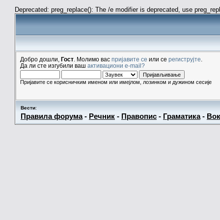
Deprecated: preg_replace(): The /e modifier is deprecated, use preg_re
Добро дошли,
Гост
. Молимо вас
пријавите се
или се
региструјте
.
Да ли сте изгубили ваш
активациони e-mail?
Пријавите се корисничким именом или имејлом, лозинком и дужином сесије
Вести
:
Правила форума
-
Речник
-
Правопис
-
Граматика
-
Вок