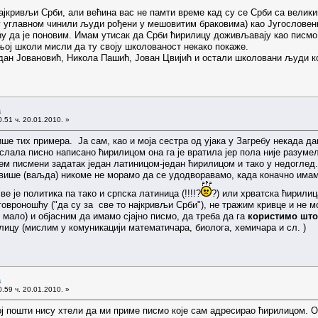
најкривљи Срби, али већина вас не памти време кад су се Срби са вели
у углавном чинили људи рођени у мешовитим браковима) као Југословени
у да је поновим. Имам утисак да Срби ћирилицу доживљавају као писмо
њој школи мисли да ту своју школованост некако покаже.
н Јовановић, Никола Пашић, Јован Цвиjић и остали шкoловани људи кој
а
.51 ч. 20.01.2010. »
ише тих примера. Ја сам, као и моја сестра од ујака у Загребу некада д
лала писно написано ћирилицом она га је вратила јер пола није разуме
ем писмени задатак један латиницом-један ћирилицом и тако у недоглед
а више (ваљда) никоме не морамо да се удодворавамо, када коначно има
е је политика па тако и српска латиница (!!!!?
?) или хрватска ћирили
овроношћу ("да су за све то најкривљи Срби"), не тражим кривце и не 
 мало) и објасним да имамо сјајно писмо, да треба да га
користимо што
цу (мислим у комуникацији математичара, биолога, хемичара и сл. )
а
.59 ч. 20.01.2010. »
ој пошти нису хтели да ми приме писмо које сам адресирао ћирилицом. О