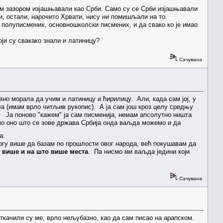
ким зазором изјашњавали као Срби. Само су се Срби изјашњавали
, остали, нарочито Хрвати, нису ни помишљали на то.
 полуписмених, основношколски писмених, и да свако ко је имао
и су свакако знали и латиницу?
Сачувана
авно морала да учим и латиницу и ћирилицу. Али, када сам јој, у
ла (имам врло читљив рукопис). А ја сам још кроз целу средњу
. Ја поново "кажем" ја сам писменија, немам апсолутно ништа
мо оно што се зове држава Србија онда ваљда можемо и да
ца.
могу више да базам по прошлости овог народа, већ покушавам да
 више и на што више места
. Па нисмо ми ваљда једини који
Сачувана
ткачили су ме, врло нељубазно, као да сам писао на арапском.