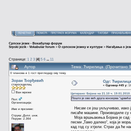
ПОЧЕТНА
ПОМОЋ
ПРЕТРАГА ФОРУМА
КАЛЕНДАР
ТАГОВИ
ПРИЈАВЉИВА
Српски језик - Вокабулар форум
Srpski jezik - Vokabular forum
>
О српском језику и култури
>
Нагађања о јез
Странице:
1
2
3
[
4
]
5
6
...
11
Аутор
Тема: Ћирилица (Прочитано 9
0 чланова и 1 гост прегледају ову тему.
Зоран Ђорђевић
Одг: Ћирилиц
староседелац
«
Одговор #45 у:
18
Ван мреже
Цитирано: Бојана на 21.10 ч. 19.01.2010.
Пошто је ово већ друга конзерва "црвића
Пол:
Организација:
Нисам се још укључивао, иако је
Име и презиме:
писаће машине. Производиле су се
Струка:
Дипл. инж.
Моја вршњакиња Бојана је сад са
Поруке: 2.364
песми „Тамо далеко“, која је мор
кад год су хтјели. Страх да ће 