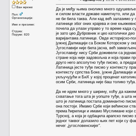
Ван мреже
Да је међу њима онолико много одушевљени
и силом власти државе наметнуто, или да 
Пол:
Организација:
не би била таква. Али кад већ залазимо у
латинице због оних крајева и оне књижевно
Име и презиме:
почела да улази управо у то време када су
Струка:
је зато цео Дубровник и цео католички де
Поруке: 820
варијантама латинице. Овде историјско-пол
јужној Далмацији са Боком Которском у ок
Југославији није била јасна, већ замагљен
Југославију нису Срби доживели са једнак
стране која није задовољна и која прави 
друго него апсолутно туђе писмо, а предрас
Латиница јесте туђе писмо у контексту пра
контексту српства Боке, јужне Далмације 
укључујући и БиХ у којој проценат католик
осим Срби, латиница није баш толико туђа.
Да не идем много у ширину, хоћу да кажем
схватање тога шта је уопште туђе, а шта н
што је латиница постала доминантно писмо
она постоји. Имамо Србе који већински ст
према ћирилици и имамо Муслимане који с
Турској, а која је одбацила арапско писмо 
једног таквог долазило њих пет који су фа
нечег „југословенскијег“.