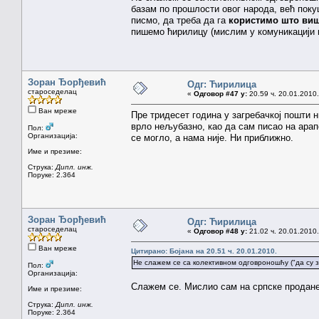
базам по прошлости овог народа, већ поку
писмо, да треба да га
користимо што виш
пишемо ћирилицу (мислим у комуникацији м
Зоран Ђорђевић
Одг: Ћирилица
староседелац
«
Одговор #47 у:
20.59 ч. 20.01.2010.
Ван мреже
Пре тридесет година у загребачкој пошти 
врло нељубазно, као да сам писао на арап
Пол:
Организација:
се могло, а нама није. Ни приближно.
Име и презиме:
Струка:
Дипл. инж.
Поруке: 2.364
Зоран Ђорђевић
Одг: Ћирилица
староседелац
«
Одговор #48 у:
21.02 ч. 20.01.2010.
Ван мреже
Цитирано: Бојана на 20.51 ч. 20.01.2010.
Не слажем се са колективном одговроношћу ("да су з
Пол:
Организација:
Слажем се. Мислио сам на српске продане 
Име и презиме:
Струка:
Дипл. инж.
Поруке: 2.364