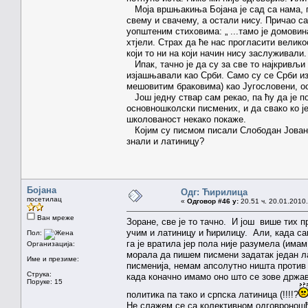
Моја вршњакиња Бојана је сад са нама, па
свему и свачему, а остали нису. Причао са
уопштеним стиховима: „ ...тамо је домовин
хтјели. Страх да ће нас прогласити вели
који то ни на који начин нису заслуживали.
Ипак, тачно је да су за све то најкривљи
изјашњавали као Срби. Само су се Срби и
мешовитим браковима) као Југословени, о
Још једну ствар сам рекао, па ћу да је 
основношколски писмених, и да свако ко ј
школованост некако покаже.
Којим су писмом писали Слободан Јованов
знали и латиницу?
Бојана
Одг: Ћирилица
посетилац
«
Одговор #46 у:
20.51 ч. 20.01.2010.
Ван мреже
Зоране, све је то тачно. И још више тих п
учим и латиницу и ћирилицу. Али, када са
Пол:
га је вратила јер пола није разумела (има
Организација:
морала да пишем писмени задатак један л
Име и презиме:
писменија, немам апсолутно ништа против
Струка:
када коначно имамо оно што се зове држа
Поруке: 15
политика па тако и српска латиница (!!!!?
Не слажем се са колективном одговроношћу