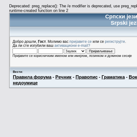
Deprecated: preg_replace(): The /e modifier is deprecated, use preg_re
runtime-created function on line 2
Српски јез
Srpski jez
Добро дошли,
Гост
. Молимо вас
пријавите се
или се
региструјте
.
Да ли сте изгубили ваш
активациони e-mail?
Пријавите се корисничким именом или имејлом, лозинком и дужином сесије
Вести
:
Правила форума
-
Речник
-
Правопис
-
Граматика
-
Вок
недоумице