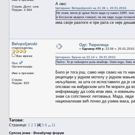
А ово:
Струка:
Дипл. инж.
Цитирано: Belopoljanski на 21.36 ч. 20.01.2010.
Поруке: 2.364
Не знам, мени је црње било када су након 1995. он
и Босанске крајине говоре), па им овде људи псовали
има своје разлоге и пре рата се није деша
Belopoljanski
Одг: Ћирилица
староседелац
«
Одговор #59 у:
23.06 ч. 20.01.2010.
Ван мреже
Цитирано: Бруни на 22.14 ч. 20.01.2010.
Tačno. To je nebrojeno puta strašnije. Osim toga, čisto 
Пол:
Организација:
Било је тога још, само није свако на то на
Име и презиме:
рецепцији у једном мотелу у једном мањем
Струка:
нељубазни, за шта се испоставило да је све
Поруке: 820
опсовао на мађарском што ће морати да во
информацију да соба ипак има, и извињење 
знам са сопственог летовања. Мада, овде с
национализам већ почео да узима маха, ра
Тагови:
Странице:
1
2
3
[
4
]
5
6
...
11
Српски језик - Вокабулар форум