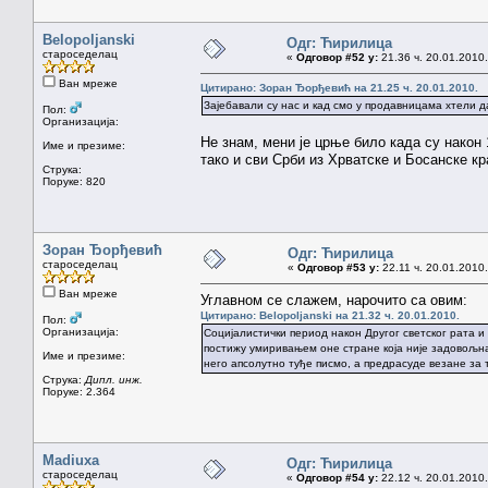
Belopoljanski
Одг: Ћирилица
староседелац
«
Одговор #52 у:
21.36 ч. 20.01.2010.
Ван мреже
Цитирано: Зоран Ђорђевић на 21.25 ч. 20.01.2010.
Зајебавали су нас и кад смо у продавницама хтели да
Пол:
Организација:
Не знам, мени је црње било када су нако
Име и презиме:
тако и сви Срби из Хрватске и Босанске кр
Струка:
Поруке: 820
Зоран Ђорђевић
Одг: Ћирилица
староседелац
«
Одговор #53 у:
22.11 ч. 20.01.2010.
Ван мреже
Углавном се слажем, нарочито са овим:
Цитирано: Belopoljanski на 21.32 ч. 20.01.2010.
Пол:
Организација:
Социјалистички период након Другог светског рата и
постижу умиривањем оне стране која није задовољна
Име и презиме:
него апсолутно туђе писмо, а предрасуде везане за то
Струка:
Дипл. инж.
Поруке: 2.364
Madiuxa
Одг: Ћирилица
староседелац
«
Одговор #54 у:
22.12 ч. 20.01.2010.