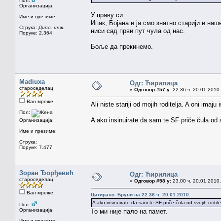
Пол:
Организација:
У праву си.
Име и презиме:
Ипак, Бојана и ја смо знатно старији и на
Струка:
Дипл. инж.
ниси сад први пут чула од нас.
Поруке: 2.364
Боље да прекинемо.
Madiuxa
Одг: Ћирилица
староседелац
«
Одговор #57 у:
22.36 ч. 20.01.2010.
Ван мреже
Ali niste stariji od mojih roditelja. A oni imaju 
Пол:
A ako insinuirate da sam te SF priče čula od s
Организација:
Име и презиме:
Струка:
Поруке: 7.477
Зоран Ђорђевић
Одг: Ћирилица
староседелац
«
Одговор #58 у:
23.00 ч. 20.01.2010.
Ван мреже
Цитирано: Бруни на 22.36 ч. 20.01.2010.
A ako insinuirate da sam te SF priče čula od svojih rodite
Пол:
Организација:
То ми није пало на памет.
Име и презиме: