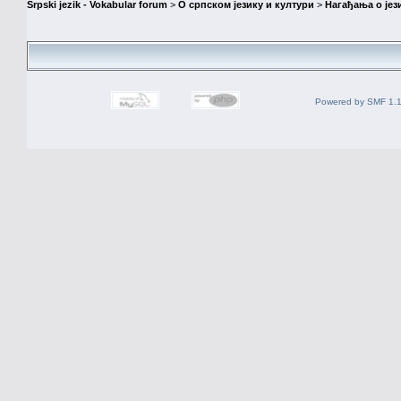
Srpski jezik - Vokabular forum
>
О српском језику и култури
>
Нагађања о јез
Powered by SMF 1.