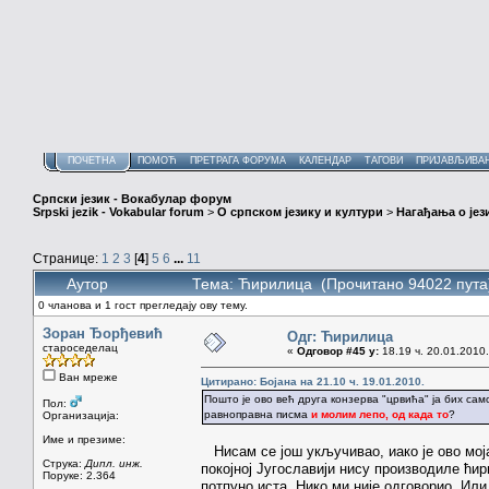
ПОЧЕТНА
ПОМОЋ
ПРЕТРАГА ФОРУМА
КАЛЕНДАР
ТАГОВИ
ПРИЈАВЉИВА
Српски језик - Вокабулар форум
Srpski jezik - Vokabular forum
>
О српском језику и култури
>
Нагађања о јез
Странице:
1
2
3
[
4
]
5
6
...
11
Аутор
Тема: Ћирилица (Прочитано 94022 пута
0 чланова и 1 гост прегледају ову тему.
Зоран Ђорђевић
Одг: Ћирилица
староседелац
«
Одговор #45 у:
18.19 ч. 20.01.2010.
Ван мреже
Цитирано: Бојана на 21.10 ч. 19.01.2010.
Пошто је ово већ друга конзерва "црвића" ја бих са
Пол:
равноправна писма
и молим лепо, од када то
?
Организација:
Име и презиме:
Нисам се још укључивао, иако је ово мој
Струка:
Дипл. инж.
покојној Југославији нису производиле ћи
Поруке: 2.364
потпуно иста. Нико ми није одговорио. Или 