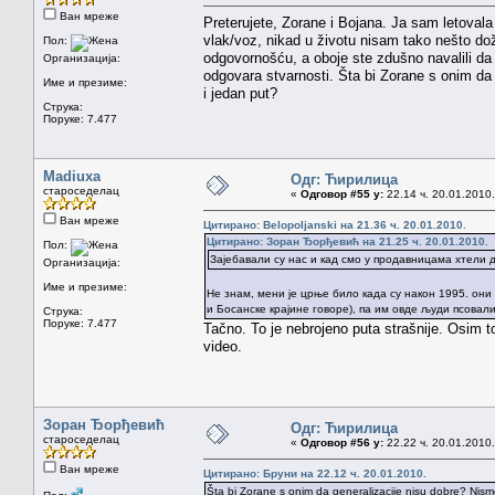
Ван мреже
Preterujete, Zorane i Bojana. Ja sam letovala 
vlak/voz, nikad u životu nisam tako nešto do
Пол:
odgovornošću, a oboje ste zdušno navalili da 
Организација:
odgovara stvarnosti. Šta bi Zorane s onim da
Име и презиме:
i jedan put?
Струка:
Поруке: 7.477
Madiuxa
Одг: Ћирилица
староседелац
«
Одговор #55 у:
22.14 ч. 20.01.2010.
Ван мреже
Цитирано: Belopoljanski на 21.36 ч. 20.01.2010.
Цитирано: Зоран Ђорђевић на 21.25 ч. 20.01.2010.
Пол:
Зајебавали су нас и кад смо у продавницама хтели да
Организација:
Име и презиме:
Не знам, мени је црње било када су након 1995. он
и Босанске крајине говоре), па им овде људи псовали
Струка:
Поруке: 7.477
Tačno. To je nebrojeno puta strašnije. Osim 
video.
Зоран Ђорђевић
Одг: Ћирилица
староседелац
«
Одговор #56 у:
22.22 ч. 20.01.2010.
Ван мреже
Цитирано: Бруни на 22.12 ч. 20.01.2010.
Šta bi Zorane s onim da generalizacije nisu dobre? Nism