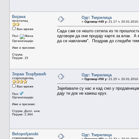
Бојана
Одг: Ћирилица
посетилац
«
Одговор #49 у:
21.17 ч. 20.01.2010.
Ван мреже
Сада сам се нешто сетила из те прошлост
одговори да они продају карте за влак. А 
Пол:
да се навлачим". Поздрав до следеће тем
Организација:
Име и презиме:
Струка:
Поруке: 15
Зоран Ђорђевић
Одг: Ћирилица
староседелац
«
Одговор #50 у:
21.25 ч. 20.01.2010.
Ван мреже
Зајебавали су нас и кад смо у продавницам
дају ти док не кажеш крух.
Пол:
Организација:
Име и презиме:
Струка:
Дипл. инж.
Поруке: 2.364
Belopoljanski
Одг: Ћирилица
староседелац
«
Одговор #51 у:
21.32 ч. 20.01.2010.