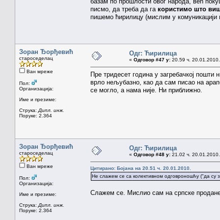
базам по прошлости овог народа, већ поку
писмо, да треба да га
користимо што виш
пишемо ћирилицу (мислим у комуникацији м
Зоран Ђорђевић
Одг: Ћирилица
староседелац
«
Одговор #47 у:
20.59 ч. 20.01.2010.
Ван мреже
Пре тридесет година у загребачкој пошти 
врло нељубазно, као да сам писао на арап
Пол:
Организација:
се могло, а нама није. Ни приближно.
Име и презиме:
Струка:
Дипл. инж.
Поруке: 2.364
Зоран Ђорђевић
Одг: Ћирилица
староседелац
«
Одговор #48 у:
21.02 ч. 20.01.2010.
Ван мреже
Цитирано: Бојана на 20.51 ч. 20.01.2010.
Не слажем се са колективном одговроношћу ("да су з
Пол:
Организација:
Слажем се. Мислио сам на српске продане 
Име и презиме:
Струка:
Дипл. инж.
Поруке: 2.364