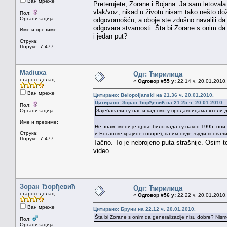
Ван мреже
Preterujete, Zorane i Bojana. Ja sam letovala 
vlak/voz, nikad u životu nisam tako nešto do
Пол:
Организација:
odgovornošću, a oboje ste zdušno navalili da 
odgovara stvarnosti. Šta bi Zorane s onim da
Име и презиме:
i jedan put?
Струка:
Поруке: 7.477
Madiuxa
Одг: Ћирилица
староседелац
«
Одговор #55 у:
22.14 ч. 20.01.2010.
Ван мреже
Цитирано: Belopoljanski на 21.36 ч. 20.01.2010.
Цитирано: Зоран Ђорђевић на 21.25 ч. 20.01.2010.
Пол:
Организација:
Зајебавали су нас и кад смо у продавницама хтели да
Име и презиме:
Не знам, мени је црње било када су након 1995. он
Струка:
и Босанске крајине говоре), па им овде људи псовали
Поруке: 7.477
Tačno. To je nebrojeno puta strašnije. Osim 
video.
Зоран Ђорђевић
Одг: Ћирилица
староседелац
«
Одговор #56 у:
22.22 ч. 20.01.2010.
Ван мреже
Цитирано: Бруни на 22.12 ч. 20.01.2010.
Šta bi Zorane s onim da generalizacije nisu dobre? Nism
Пол:
Организација: