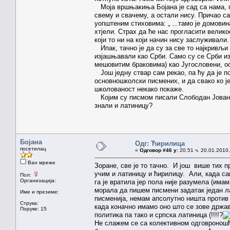
Моја вршњакиња Бојана је сад са нама, па
свему и свачему, а остали нису. Причао са
уопштеним стиховима: „ ...тамо је домовин
хтјели. Страх да ће нас прогласити вели
који то ни на који начин нису заслуживали.
Ипак, тачно је да су за све то најкривљи
изјашњавали као Срби. Само су се Срби и
мешовитим браковима) као Југословени, о
Још једну ствар сам рекао, па ћу да је 
основношколски писмених, и да свако ко ј
школованост некако покаже.
Којим су писмом писали Слободан Јованов
знали и латиницу?
Бојана
Одг: Ћирилица
посетилац
«
Одговор #46 у:
20.51 ч. 20.01.2010.
Ван мреже
Зоране, све је то тачно. И још више тих п
учим и латиницу и ћирилицу. Али, када са
Пол:
Организација:
га је вратила јер пола није разумела (има
морала да пишем писмени задатак један л
Име и презиме:
писменија, немам апсолутно ништа против
Струка:
када коначно имамо оно што се зове држа
Поруке: 15
политика па тако и српска латиница (!!!!?
Не слажем се са колективном одговроношћу