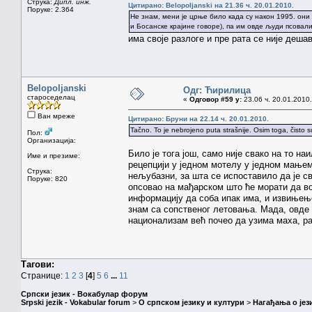
Струка:
Дипл. инж.
Цитирано: Belopoljanski на 21.36 ч. 20.01.2010.
Поруке: 2.364
Не знам, мени је црње било када су након 1995. он
и Босанске крајине говоре), па им овде људи псовали
има своје разлоге и пре рата се није деша
Belopoljanski
Одг: Ћирилица
староседелац
«
Одговор #59 у:
23.06 ч. 20.01.2010.
Ван мреже
Цитирано: Бруни на 22.14 ч. 20.01.2010.
Tačno. To je nebrojeno puta strašnije. Osim toga, čisto 
Пол:
Организација:
Било је тога још, само није свако на то на
Име и презиме:
рецепцији у једном мотелу у једном мањем
Струка:
нељубазни, за шта се испоставило да је све
Поруке: 820
опсовао на мађарском што ће морати да во
информацију да соба ипак има, и извињење 
знам са сопственог летовања. Мада, овде с
национализам већ почео да узима маха, ра
Тагови:
Странице:
1
2
3
[
4
]
5
6
...
11
Српски језик - Вокабулар форум
Srpski jezik - Vokabular forum
>
О српском језику и култури
>
Нагађања о јез