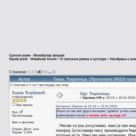
Српски језик - Вокабулар форум
Srpski jezik - Vokabular forum
>
О српском језику и култури
>
Нагађања о јез
Странице:
1
2
3
[
4
]
5
6
...
11
Аутор
Тема: Ћирилица (Прочитано 94024 пута
0 чланова и 1 гост прегледају ову тему.
Зоран Ђорђевић
Одг: Ћирилица
староседелац
«
Одговор #45 у:
18.19 ч. 20.01.2010.
Ван мреже
Цитирано: Бојана на 21.10 ч. 19.01.2010.
Пошто је ово већ друга конзерва "црвића" ја бих са
Пол:
равноправна писма
и молим лепо, од када то
?
Организација:
Име и презиме:
Нисам се још укључивао, иако је ово мој
Струка:
Дипл. инж.
покојној Југославији нису производиле ћи
Поруке: 2.364
потпуно иста. Нико ми није одговорио. Или 