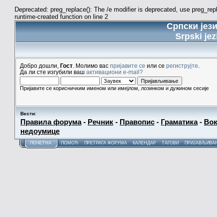
Deprecated: preg_replace(): The /e modifier is deprecated, use preg_re
runtime-created function on line 2
Српски јез
Srpski jez
Добро дошли,
Гост
. Молимо вас
пријавите се
или се
региструјте
.
Да ли сте изгубили ваш
активациони e-mail?
Пријавите се корисничким именом или имејлом, лозинком и дужином сесије
Вести
:
Правила форума
-
Речник
-
Правопис
-
Граматика
-
Вок
недоумице
ПОЧЕТНА
ПОМОЋ
ПРЕТРАГА ФОРУМА
КАЛЕНДАР
ТАГОВИ
ПРИЈАВЉИВА