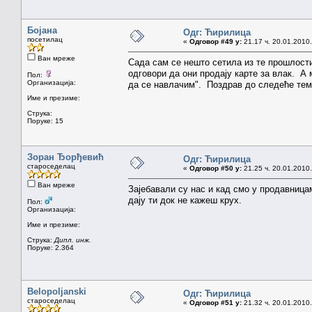
Бојана
Одг: Ћирилица
посетилац
«
Одговор #49 у:
21.17 ч. 20.01.2010.
Ван мреже
Сада сам се нешто сетила из те прошлост
одговори да они продају карте за влак. А 
Пол:
Организација:
да се навлачим". Поздрав до следеће тем
Име и презиме:
Струка:
Поруке: 15
Зоран Ђорђевић
Одг: Ћирилица
староседелац
«
Одговор #50 у:
21.25 ч. 20.01.2010.
Ван мреже
Зајебавали су нас и кад смо у продавницам
дају ти док не кажеш крух.
Пол:
Организација:
Име и презиме:
Струка:
Дипл. инж.
Поруке: 2.364
Belopoljanski
Одг: Ћирилица
староседелац
«
Одговор #51 у:
21.32 ч. 20.01.2010.