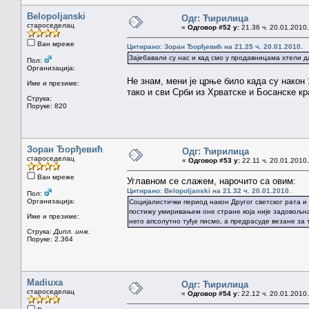
Belopoljanski
Одг: Ћирилица
староседелац
«
Одговор #52 у:
21.36 ч. 20.01.2010.
Ван мреже
Цитирано: Зоран Ђорђевић на 21.25 ч. 20.01.2010.
Зајебавали су нас и кад смо у продавницама хтели да
Пол:
Организација:
Не знам, мени је црње било када су нако
Име и презиме:
тако и сви Срби из Хрватске и Босанске кр
Струка:
Поруке: 820
Зоран Ђорђевић
Одг: Ћирилица
староседелац
«
Одговор #53 у:
22.11 ч. 20.01.2010.
Ван мреже
Углавном се слажем, нарочито са овим:
Цитирано: Belopoljanski на 21.32 ч. 20.01.2010.
Пол:
Организација:
Социјалистички период након Другог светског рата и
постижу умиривањем оне стране која није задовољна
Име и презиме:
него апсолутно туђе писмо, а предрасуде везане за то
Струка:
Дипл. инж.
Поруке: 2.364
Madiuxa
Одг: Ћирилица
староседелац
«
Одговор #54 у:
22.12 ч. 20.01.2010.