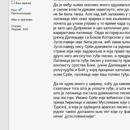
Ван мреже
Да је међу њима онолико много одушевљени
и силом власти државе наметнуто, или да 
Пол:
Организација:
не би била таква. Али кад већ залазимо у
латинице због оних крајева и оне књижевно
Име и презиме:
почела да улази управо у то време када су
Струка:
је зато цео Дубровник и цео католички де
Поруке: 820
варијантама латинице. Овде историјско-пол
јужној Далмацији са Боком Которском у ок
Југославији није била јасна, већ замагљен
Југославију нису Срби доживели са једнак
стране која није задовољна и која прави 
друго него апсолутно туђе писмо, а предрас
Латиница јесте туђе писмо у контексту пра
контексту српства Боке, јужне Далмације 
укључујући и БиХ у којој проценат католик
осим Срби, латиница није баш толико туђа.
Да не идем много у ширину, хоћу да кажем
схватање тога шта је уопште туђе, а шта н
што је латиница постала доминантно писмо
она постоји. Имамо Србе који већински ст
према ћирилици и имамо Муслимане који с
Турској, а која је одбацила арапско писмо 
једног таквог долазило њих пет који су фа
нечег „југословенскијег“.