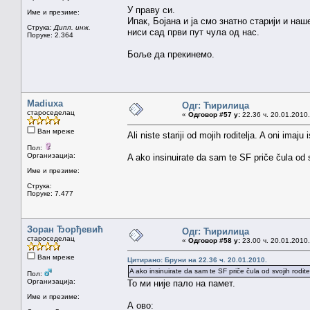
У праву си.
Име и презиме:
Ипак, Бојана и ја смо знатно старији и на
Струка:
Дипл. инж.
ниси сад први пут чула од нас.
Поруке: 2.364
Боље да прекинемо.
Madiuxa
Одг: Ћирилица
староседелац
«
Одговор #57 у:
22.36 ч. 20.01.2010.
Ван мреже
Ali niste stariji od mojih roditelja. A oni imaju 
Пол:
Организација:
A ako insinuirate da sam te SF priče čula od s
Име и презиме:
Струка:
Поруке: 7.477
Зоран Ђорђевић
Одг: Ћирилица
староседелац
«
Одговор #58 у:
23.00 ч. 20.01.2010.
Ван мреже
Цитирано: Бруни на 22.36 ч. 20.01.2010.
A ako insinuirate da sam te SF priče čula od svojih rodite
Пол:
Организација:
То ми није пало на памет.
Име и презиме:
А ово: