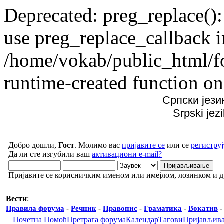
Deprecated: preg_replace():
use preg_replace_callback i
/home/vokab/public_html/f
runtime-created function on
Српски јези
Srpski jez
Добро дошли,
Гост
. Молимо вас
пријавите се
или се
региструј
Да ли сте изгубили ваш
активациони e-mail?
Пријавите се корисничким именом или имејлом, лозинком и 
Вести
:
Правила форума
-
Речник
-
Правопис
-
Граматика
-
Вокатив
Почетна
Помоћ
Претрага форума
Календар
Тагови
Пријављив