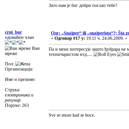
Зато нам је бог добри послао тебе?
crni_bor
Одг: „Snajper“ ili „snajperista“?; Šta z
одомаћен члан
«
Одговор #17 у:
19.11 ч. 24.06.2009. »
Ван
Па и мене интересује зашто ђубрара не
мреже
техничаристом итд.....
Пол:
Организација:
Име и презиме:
Струка:
електроника и
рачунар
Поруке: 263
Sve se moze kad se hoce.