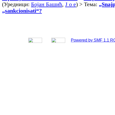
(Уредници:
Бојан Башић
,
J o e
) > Тема:
„Snajp
„sankcionisati“?
Powered by SMF 1.1 R