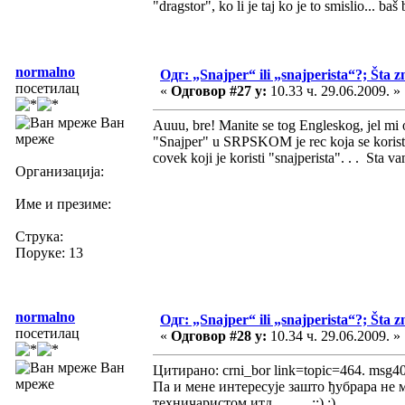
"dragstor", ko li je taj ko je to smislio... b
normalno
Одг: „Snajper“ ili „snajperista“?; Šta z
посетилац
«
Одговор #27 у:
10.33 ч. 29.06.2009. »
Ван
Auuu, bre! Manite se tog Engleskog, jel mi 
мреже
"Snajper" u SRPSKOM je rec koja se koristi 
covek koji je koristi "snajperista". . . Sta va
Организација:
Име и презиме:
Струка:
Поруке: 13
normalno
Одг: „Snajper“ ili „snajperista“?; Šta z
посетилац
«
Одговор #28 у:
10.34 ч. 29.06.2009. »
Ван
Цитирано: crni_bor link=topic=464. msg
мреже
Па и мене интересује зашто ђубрара не
техничаристом итд. . . . . ::) :)