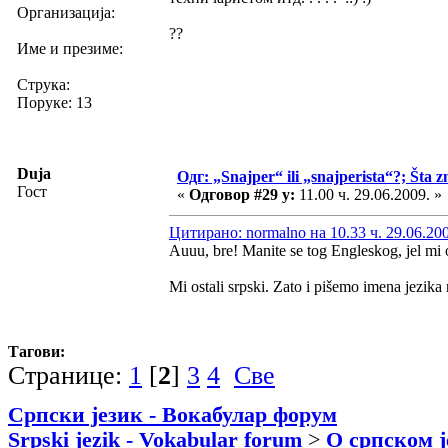
Организација:
??
Име и презиме:
Струка:
Поруке: 13
Duja
Одг: „Snajper“ ili „snajperista“?; Šta z
Гост
«
Одговор #29 у:
11.00 ч. 29.06.2009. »
Цитирано: normalno на 10.33 ч. 29.06.20
Auuu, bre! Manite se tog Engleskog, jel mi 
Mi ostali srpski. Zato i pišemo imena jezika
Тагови:
Странице:
1
[
2
]
3
4
Све
Српски језик - Вокабулар форум
Srpski jezik - Vokabular forum
>
О српском ј