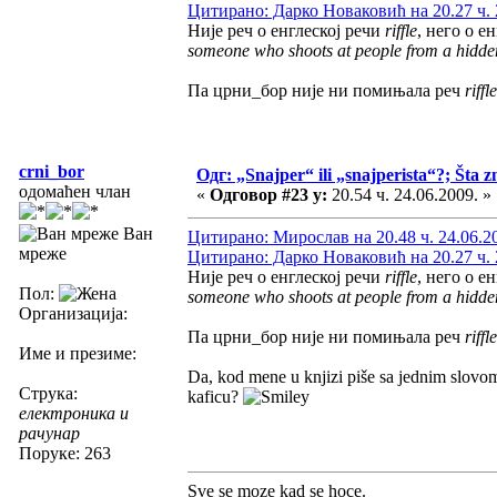
Цитирано: Дарко Новаковић на 20.27 ч. 
Није реч о енглеској речи
riffle
, него о е
someone who shoots at people from a hidde
Па црни_бор није ни помињала реч
riffle
crni_bor
Одг: „Snajper“ ili „snajperista“?; Šta z
одомаћен члан
«
Одговор #23 у:
20.54 ч. 24.06.2009. »
Ван
Цитирано: Мирослав на 20.48 ч. 24.06.2
мреже
Цитирано: Дарко Новаковић на 20.27 ч. 
Није реч о енглеској речи
riffle
, него о е
Пол:
someone who shoots at people from a hidde
Организација:
Па црни_бор није ни помињала реч
riffle
Име и презиме:
Da, kod mene u knjizi piše sa jednim slov
Струка:
kaficu?
електроника и
рачунар
Поруке: 263
Sve se moze kad se hoce.