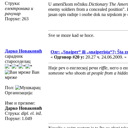
Струка:
U američkom rečniku
Dictionary The Americ
електроника и
enemy soldiers from a concealed position".
рачунар
jasan opis radnje i osobe dok na srpskom je 
Поруке: 263
Sve se moze kad se hoce.
Дарко Новаковић
Одг: „Snajper“ ili „snajperista“?; Šta z
сарадник
«
Одговор #20 у:
20.27 ч. 24.06.2009. »
староседелац
Није реч о енглеској речи
riffle
, него о е
Ван
someone who shoots at people from a hidde
мреже
Пол:
Организација:
Име и презиме:
Дарко Новаковић
Струка:
dipl. el. inž.
Поруке: 1.049