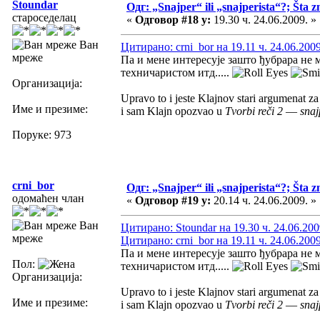
Stoundar
Одг: „Snajper“ ili „snajperista“?; Šta z
староседелац
«
Одговор #18 у:
19.30 ч. 24.06.2009. »
Ван
Цитирано: crni_bor на 19.11 ч. 24.06.2009
мреже
Па и мене интересује зашто ђубрара не
техничаристом итд.....
Организација:
Upravo to i jeste Klajnov stari argumenat z
Име и презиме:
i sam Klajn opozvao u
Tvorbi reči 2
—
snaj
Поруке: 973
crni_bor
Одг: „Snajper“ ili „snajperista“?; Šta z
одомаћен члан
«
Одговор #19 у:
20.14 ч. 24.06.2009. »
Ван
Цитирано: Stoundar на 19.30 ч. 24.06.200
мреже
Цитирано: crni_bor на 19.11 ч. 24.06.2009
Па и мене интересује зашто ђубрара не
Пол:
техничаристом итд.....
Организација:
Upravo to i jeste Klajnov stari argumenat z
Име и презиме:
i sam Klajn opozvao u
Tvorbi reči 2
—
snaj