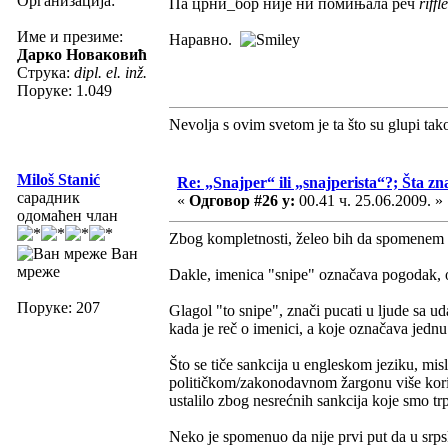
Организација:
Па црни_бор није ни помињала реч
riffle
Име и презиме:
Наравно.
Дарко Новаковић
Струка:
dipl. el. inž.
Поруке: 1.049
Nevolja s ovim svetom je ta što su glupi tak
Miloš Stanić
Re: „Snajper“ ili „snajperista“?; Šta zn
сарадник
«
Одговор #26 у:
00.41 ч. 25.06.2009. »
одомаћен члан
Zbog kompletnosti, želeo bih da spomenem gl
Ван
мреже
Dakle, imenica "snipe" označava pogodak, o
Поруке: 207
Glagol "to snipe", znači pucati u ljude sa u
kada je reč o imenici, a koje označava jednu 
Što se tiče sankcija u engleskom jeziku, mis
političkom/zakonodavnom žargonu više kori
ustalilo zbog nesrećnih sankcija koje smo tr
Neko je spomenuo da nije prvi put da u srps