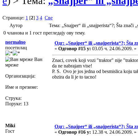
e
) > Тема:
„Snajper“ ili „snajp
Странице:
1
[
2
]
3
4
Све
Аутор
Тема: „Snajper“ ili „snajperista“?; Šta znač
0 чланова и 1 гост прегледају ову тему.
normalno
Одг: „Snajper“ ili „snajperista“?; Šta z
посетилац
«
Одговор #15 у:
03.05 ч. 24.06.2009. »
Ван
Znaci, covek koji vozi "traktor" nije "trakto
мреже
da ne nabrajam vise!
P. S. Ovo je jos jedna od besmislica koju tak
Организација:
obzira da li je to tacno!
Име и презиме:
Струка:
Поруке: 13
Miki
Одг: „Snajper“ ili „snajperista“?; Šta z
Гост
«
Одговор #16 у:
12.38 ч. 24.06.2009. »