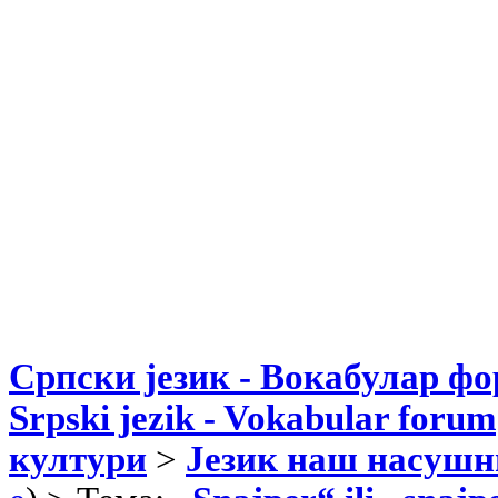
Српски језик - Вокабулар ф
Srpski jezik - Vokabular forum
култури
>
Језик наш насушн