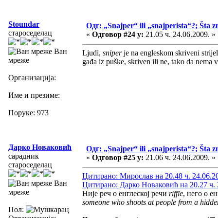
Stoundar
Одг: „Snajper“ ili „snajperista“?; Šta z
староседелац
«
Одговор #24 у:
21.05 ч. 24.06.2009. »
Ван
Ljudi,
sniper
je na engleskom skriveni strij
мреже
gađa iz puške, skriven ili ne, tako da nem
Организација:
Име и презиме:
Поруке: 973
Дарко Новаковић
Одг: „Snajper“ ili „snajperista“?; Šta z
сарадник
«
Одговор #25 у:
21.06 ч. 24.06.2009. »
староседелац
Цитирано: Мирослав на 20.48 ч. 24.06.2
Ван
Цитирано: Дарко Новаковић на 20.27 ч. 
мреже
Није реч о енглеској речи
riffle
, него о е
someone who shoots at people from a hidde
Пол: