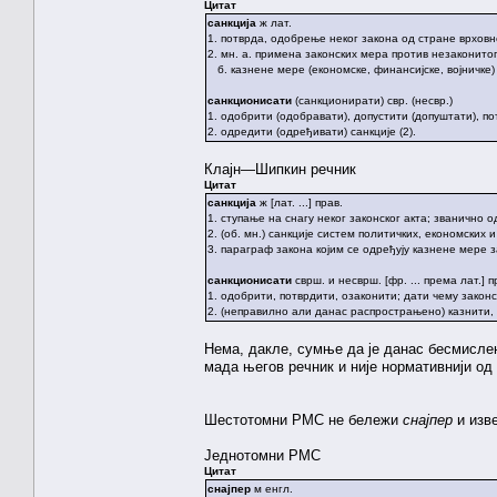
Цитат
санкција
ж лат.
1. потврда, одобрење неког закона од стране врховн
2. мн. а. примена законских мера против незаконитог
б. казнене мере (економске, финансијске, војничке
санкционисати
(санкционирати) свр. (несвр.)
1. одобрити (одобравати), допустити (допуштати), по
2. одредити (одређивати) санкције (2).
Клајн—Шипкин речник
Цитат
санкција
ж [лат. ...] прав.
1. ступање на снагу неког законског акта; званично 
2. (об. мн.) санкције систем политичких, економски
3. параграф закона којим се одређују казнене мере 
санкционисати
сврш. и несврш. [фр. ... према лат.] п
1. одобрити, потврдити, озаконити; дати чему законск
2. (неправилно али данас распрострањено) казнити, 
Нема, дакле, сумње да је данас бесмислен
мада његов речник и није нормативнији од
Шестотомни РМС не бележи
снајпер
и изв
Једнотомни РМС
Цитат
снајпер
м енгл.