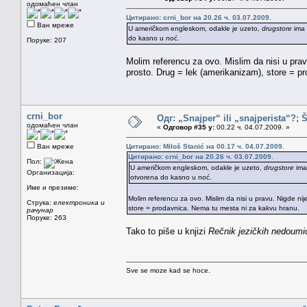
одомаћен члан
Цитирано: crni_bor на 20.26 ч. 03.07.2009.
Ван мреже
U američkom engleskom, odakle je uzeto,
drugstore
ima 
do kasno u noć.
Поруке: 207
Molim referencu za ovo. Mislim da nisi u prav
prosto. Drug = lek (amerikanizam), store = p
crni_bor
Одг: „Snajper“ ili „snajperista“?; 
одомаћен члан
«
Одговор #35 у:
00.22 ч. 04.07.2009. »
Ван мреже
Цитирано: Miloš Stanić на 00.17 ч. 04.07.2009.
Цитирано: crni_bor на 20.26 ч. 03.07.2009.
Пол:
U američkom engleskom, odakle je uzeto,
drugstore
ima
Организација:
otvorena do kasno u noć.
Име и презиме:
Molim referencu za ovo. Mislim da nisi u pravu. Nigde ni
Струка:
електроника и
store = prodavnica. Nema tu mesta ni za kakvu hranu.
рачунар
Поруке: 263
Tako to piše u knjizi
Rečnik jezičkih nedoumi
Sve se moze kad se hoce.