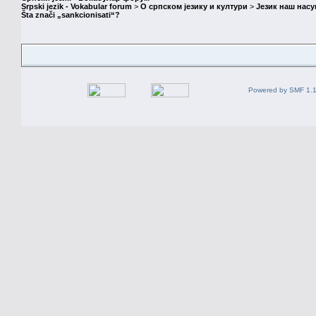
Srpski jezik - Vokabular forum
>
О српском језику и култури
>
Језик наш нас
Šta znači „sankcionisati“?
Powered by SMF 1.