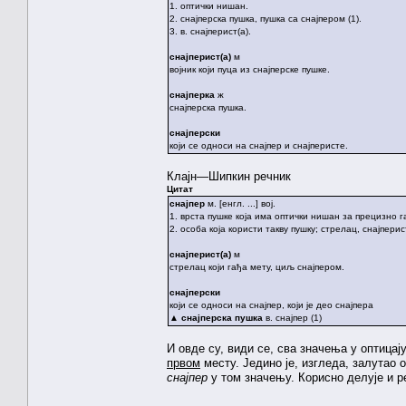
1. оптички нишан.
2. снајперска пушка, пушка са снајпером (1).
3. в. снајперист(а).
снајперист(а)
м
војник који пуца из снајперске пушке.
снајперка
ж
снајперска пушка.
снајперски
који се односи на снајпер и снајперисте.
Клајн—Шипкин речник
Цитат
снајпер
м. [енгл. ...] вој.
1. врста пушке која има оптички нишан за прецизно 
2. особа која користи такву пушку; стрелац, снајперист
снајперист(а)
м
стрелац који гађа мету, циљ снајпером.
снајперски
који се односи на снајпер, који је део снајпера
▲
снајперска пушка
в. снајпер (1)
И овде су, види се, сва значења у оптицај
првом
месту. Једино је, изгледа, залутао о
снајпер
у том значењу. Корисно делује и 