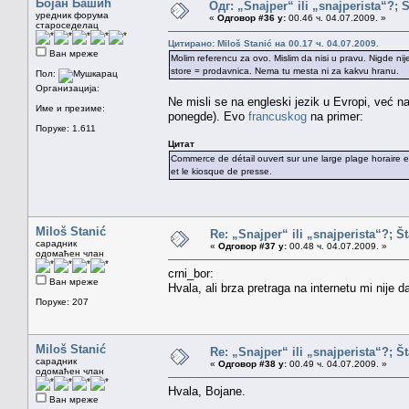
Бојан Башић
Одг: „Snajper“ ili „snajperista“?; 
уредник форума
«
Одговор #36 у:
00.46 ч. 04.07.2009. »
староседелац
Цитирано: Miloš Stanić на 00.17 ч. 04.07.2009.
Ван мреже
Molim referencu za ovo. Mislim da nisi u pravu. Nigde ni
store = prodavnica. Nema tu mesta ni za kakvu hranu.
Пол:
Организација:
Ne misli se na engleski jezik u Evropi, već n
Име и презиме:
ponegde). Evo
francuskog
na primer:
Поруке: 1.611
Цитат
Commerce de détail ouvert sur une large plage horaire et
et le kiosque de presse.
Miloš Stanić
Re: „Snajper“ ili „snajperista“?; Š
сарадник
«
Одговор #37 у:
00.48 ч. 04.07.2009. »
одомаћен члан
crni_bor:
Ван мреже
Hvala, ali brza pretraga na internetu mi nije 
Поруке: 207
Miloš Stanić
Re: „Snajper“ ili „snajperista“?; Š
сарадник
«
Одговор #38 у:
00.49 ч. 04.07.2009. »
одомаћен члан
Hvala, Bojane.
Ван мреже