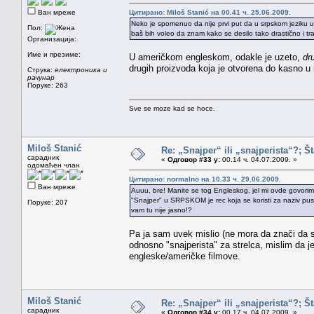
Ван мреже
Цитирано: Miloš Stanić на 00.41 ч. 25.06.2009.
Neko je spomenuo da nije prvi put da u srpskom jeziku usva
Пол:
baš bih voleo da znam kako se desilo tako drastično i tra
Организација:
Име и презиме:
U američkom engleskom, odakle je uzeto,
dr
drugih proizvoda koja je otvorena do kasno u
Струка:
електроника и
рачунар
Поруке: 263
Sve se moze kad se hoce.
Miloš Stanić
Re: „Snajper“ ili „snajperista“?; Š
сарадник
«
Одговор #33 у:
00.14 ч. 04.07.2009. »
одомаћен члан
Цитирано: normalno на 10.33 ч. 29.06.2009.
Ван мреже
Auuu, bre! Manite se tog Engleskog, jel mi ovde govorimo
"Snajper" u SRPSKOM je rec koja se koristi za naziv puske
Поруке: 207
vam tu nije jasno!?
Pa ja sam uvek mislio (ne mora da znači da 
odnosno "snajperista" za strelca, mislim da j
engleske/američke filmove.
Miloš Stanić
Re: „Snajper“ ili „snajperista“?; Š
сарадник
«
Одговор #34 у:
00.17 ч. 04.07.2009. »