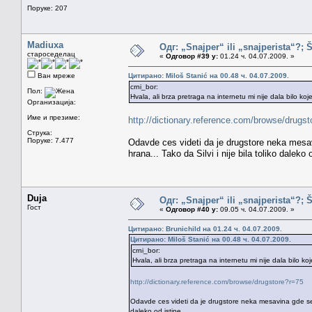
Поруке: 207
Madiuxa
Одг: „Snajper“ ili „snajperista“?; 
староседелац
«
Одговор #39 у:
01.24 ч. 04.07.2009. »
Ван мреже
Цитирано: Miloš Stanić на 00.48 ч. 04.07.2009.
crni_bor:
Пол:
Hvala, ali brza pretraga na internetu mi nije dala bilo ko
Организација:
Име и презиме:
http://dictionary.reference.com/browse/drugs
Струка:
Поруке: 7.477
Odavde ces videti da je drugstore neka mesav
hrana... Tako da Silvi i nije bila toliko daleko o
Duja
Одг: „Snajper“ ili „snajperista“?; 
Гост
«
Одговор #40 у:
09.05 ч. 04.07.2009. »
Цитирано: Brunichild на 01.24 ч. 04.07.2009.
Цитирано: Miloš Stanić на 00.48 ч. 04.07.2009.
crni_bor:
Hvala, ali brza pretraga na internetu mi nije dala bilo k
http://dictionary.reference.com/browse/drugstore?r=75
Odavde ces videti da je drugstore neka mesavina gde se pr
daleko od istine...