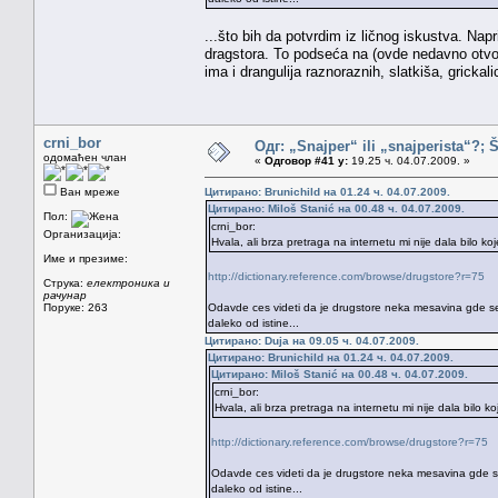
...što bih da potvrdim iz ličnog iskustva. Nap
dragstora. To podseća na (ovde nedavno otvor
ima i drangulija raznoraznih, slatkiša, gricka
crni_bor
Одг: „Snajper“ ili „snajperista“?; 
одомаћен члан
«
Одговор #41 у:
19.25 ч. 04.07.2009. »
Ван мреже
Цитирано: Brunichild на 01.24 ч. 04.07.2009.
Цитирано: Miloš Stanić на 00.48 ч. 04.07.2009.
Пол:
crni_bor:
Организација:
Hvala, ali brza pretraga na internetu mi nije dala bilo k
Име и презиме:
http://dictionary.reference.com/browse/drugstore?r=75
Струка:
електроника и
рачунар
Поруке: 263
Odavde ces videti da je drugstore neka mesavina gde se pr
daleko od istine...
Цитирано: Duja на 09.05 ч. 04.07.2009.
Цитирано: Brunichild на 01.24 ч. 04.07.2009.
Цитирано: Miloš Stanić на 00.48 ч. 04.07.2009.
crni_bor:
Hvala, ali brza pretraga na internetu mi nije dala bilo 
http://dictionary.reference.com/browse/drugstore?r=75
Odavde ces videti da je drugstore neka mesavina gde se pr
daleko od istine...