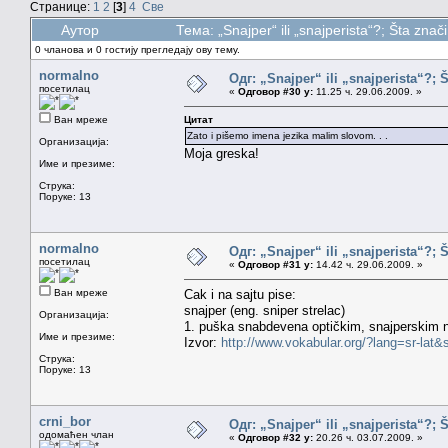
Странице:
1
2
[
3
]
4
Све
Аутор
Тема: „Snajper“ ili „snajperista“?; Šta zn
0 чланова и 0 гостију прегледају ову тему.
normalno
Одг: „Snajper“ ili „snajperista“?; 
посетилац
«
Одговор #30 у:
11.25 ч. 29.06.2009. »
Ван мреже
Цитат
Zato i pišemo imena jezika malim slovom. . .
Организација:
Moja greska!
Име и презиме:
Струка:
Поруке: 13
normalno
Одг: „Snajper“ ili „snajperista“?; 
посетилац
«
Одговор #31 у:
14.42 ч. 29.06.2009. »
Ван мреже
Cak i na sajtu pise:
snajper (eng. sniper strelac)
Организација:
1. puška snabdevena optičkim, snajperskim niš
Име и презиме:
Izvor:
http://www.vokabular.org/?lang=sr-lat
Струка:
Поруке: 13
crni_bor
Одг: „Snajper“ ili „snajperista“?; 
одомаћен члан
«
Одговор #32 у:
20.26 ч. 03.07.2009. »