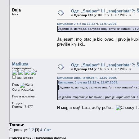
Duja
Одг: „Snajper“ ili „snajperista“?; 
Гост
«
Одговор #43 у:
09.05 ч. 13.07.2009. »
Цитирано: J o e на 13.22 ч. 11.07.2009.
Једино је, изгледа, залутао онај ’оптички нишан’ из
Ja jesam: moj otac je bio lovac, i prvo je kup
previše knjiški...
Madiuxa
Одг: „Snajper“ ili „snajperista“?; 
староседелац
«
Одговор #44 у:
16.09 ч. 13.07.2009. »
Ван мреже
Цитирано: Duja на 09.05 ч. 13.07.2009.
Цитирано: J o e на 13.22 ч. 11.07.2009.
Пол:
Једино је, изгледа, залутао онај ’оптички нишан’ из
Организација:
Име и презиме:
Ja jesam: moj otac je bio lovac, i prvo je kupio
karabin
, 
Струка:
Поруке: 7.477
И мој, и мој! Тата, хоћу рећи...
Та
Тагови:
Странице:
1
2
[
3
]
4
Све
Српски језик - Вокабулар форум