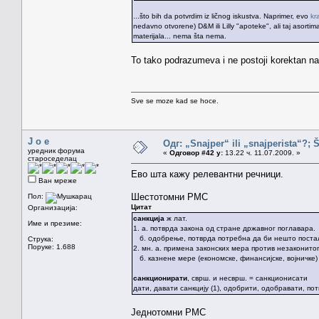
...što bih da potvrdim iz ličnog iskustva. Naprimer, evo
kr
nedavno otvorene) D&M ili Lilly "apoteke", ali taj asorti
materijala... nema šta nema.
To tako podrazumeva i ne postoji korektan na
Sve se moze kad se hoce.
J o e
Одг: „Snajper“ ili „snajperista“?; 
уредник форума
«
Одговор #42 у:
13.22 ч. 11.07.2009. »
староседелац
Ево шта кажу релевантни речници.
Ван мреже
Шестотомни РМС
Пол:
Цитат
Организација:
санкција
ж лат.
Име и презиме:
1. а. потврда закона од стране државног поглавара.
б. одобрење, потврда потребна да би нешто поста
Струка:
Поруке: 1.688
2. мн. а. примена законских мера против незаконитог
б. казнене мере (економске, финансијске, војничке
санкционирати
, сврш. и несврш. = санкционисати
дати, давати санкцију (1), одобрити, одобравати, по
Једнотомни РМС