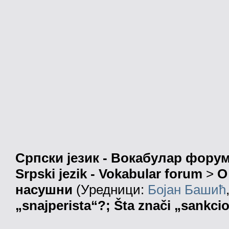
Српски језик - Вокабулар фору
Srpski jezik - Vokabular forum
>
О
насушни
(Уредници:
Бојан Башић
„snajperista“?; Šta znači „sankcio