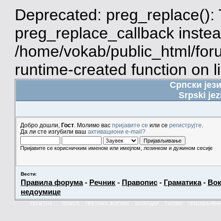
Deprecated: preg_replace(): 
preg_replace_callback instea
/home/vokab/public_html/for
runtime-created function on l
Српски јез
Srpski jez
Добро дошли,
Гост
. Молимо вас
пријавите се
или се
региструјте
.
Да ли сте изгубили ваш
активациони e-mail?
Пријавите се корисничким именом или имејлом, лозинком и дужином сесије
Вести
:
Правила форума
-
Речник
-
Правопис
-
Граматика
-
Вок
недоумице
ПОЧЕТНА
ПОМОЋ
ПРЕТРАГА ФОРУМА
КАЛЕНДАР
ТАГОВИ
ПРИЈАВЉИВА