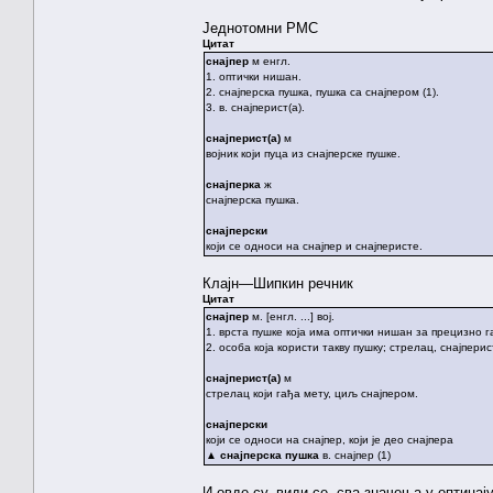
Једнотомни РМС
Цитат
снајпер
м енгл.
1. оптички нишан.
2. снајперска пушка, пушка са снајпером (1).
3. в. снајперист(а).
снајперист(а)
м
војник који пуца из снајперске пушке.
снајперка
ж
снајперска пушка.
снајперски
који се односи на снајпер и снајперисте.
Клајн—Шипкин речник
Цитат
снајпер
м. [енгл. ...] вој.
1. врста пушке која има оптички нишан за прецизно 
2. особа која користи такву пушку; стрелац, снајперист
снајперист(а)
м
стрелац који гађа мету, циљ снајпером.
снајперски
који се односи на снајпер, који је део снајпера
▲
снајперска пушка
в. снајпер (1)
И овде су, види се, сва значења у оптицај