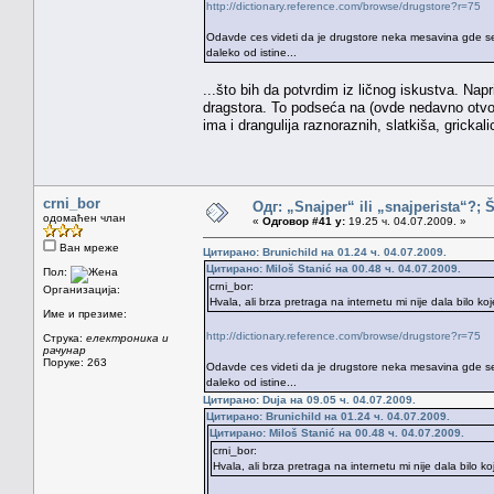
http://dictionary.reference.com/browse/drugstore?r=75
Odavde ces videti da je drugstore neka mesavina gde se pr
daleko od istine...
...što bih da potvrdim iz ličnog iskustva. Nap
dragstora. To podseća na (ovde nedavno otvor
ima i drangulija raznoraznih, slatkiša, gricka
crni_bor
Одг: „Snajper“ ili „snajperista“?; 
одомаћен члан
«
Одговор #41 у:
19.25 ч. 04.07.2009. »
Ван мреже
Цитирано: Brunichild на 01.24 ч. 04.07.2009.
Цитирано: Miloš Stanić на 00.48 ч. 04.07.2009.
Пол:
crni_bor:
Организација:
Hvala, ali brza pretraga na internetu mi nije dala bilo k
Име и презиме:
http://dictionary.reference.com/browse/drugstore?r=75
Струка:
електроника и
рачунар
Поруке: 263
Odavde ces videti da je drugstore neka mesavina gde se pr
daleko od istine...
Цитирано: Duja на 09.05 ч. 04.07.2009.
Цитирано: Brunichild на 01.24 ч. 04.07.2009.
Цитирано: Miloš Stanić на 00.48 ч. 04.07.2009.
crni_bor:
Hvala, ali brza pretraga na internetu mi nije dala bilo 