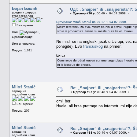
Бојан Башић
Одг: „Snajper“ ili „snajperista“?; 
уредник форума
«
Одговор #36 у:
00.46 ч. 04.07.2009. »
староседелац
Цитирано: Miloš Stanić на 00.17 ч. 04.07.2009.
Ван мреже
Molim referencu za ovo. Mislim da nisi u pravu. Nigde ni
store = prodavnica. Nema tu mesta ni za kakvu hranu.
Пол:
Организација:
Ne misli se na engleski jezik u Evropi, već n
Име и презиме:
ponegde). Evo
francuskog
na primer:
Поруке: 1.611
Цитат
Commerce de détail ouvert sur une large plage horaire et
et le kiosque de presse.
Miloš Stanić
Re: „Snajper“ ili „snajperista“?; Š
сарадник
«
Одговор #37 у:
00.48 ч. 04.07.2009. »
одомаћен члан
crni_bor:
Ван мреже
Hvala, ali brza pretraga na internetu mi nije 
Поруке: 207
Miloš Stanić
Re: „Snajper“ ili „snajperista“?; Š
сарадник
«
Одговор #38 у:
00.49 ч. 04.07.2009. »
одомаћен члан