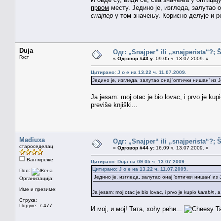
првом
месту. Једино је, изгледа, залутао о
снајпер
у том значењу. Корисно делује и 
Duja
Одг: „Snajper“ ili „snajperista“?; 
Гост
«
Одговор #43 у:
09.05 ч. 13.07.2009. »
Цитирано: J o e на 13.22 ч. 11.07.2009.
Једино је, изгледа, залутао онај ’оптички нишан’ из
Ja jesam: moj otac je bio lovac, i prvo je kup
previše knjiški...
Madiuxa
Одг: „Snajper“ ili „snajperista“?; 
староседелац
«
Одговор #44 у:
16.09 ч. 13.07.2009. »
Ван мреже
Цитирано: Duja на 09.05 ч. 13.07.2009.
Цитирано: J o e на 13.22 ч. 11.07.2009.
Пол:
Једино је, изгледа, залутао онај ’оптички нишан’ из
Организација:
Име и презиме:
Ja jesam: moj otac je bio lovac, i prvo je kupio
karabin
, 
Струка:
Поруке: 7.477
И мој, и мој! Тата, хоћу рећи...
Та