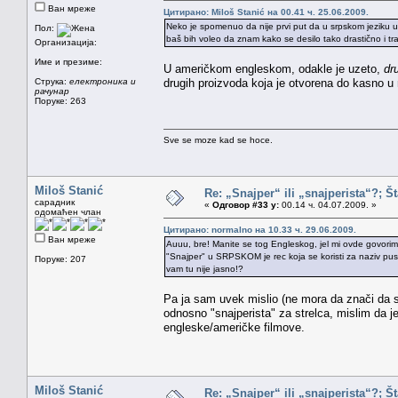
Ван мреже
Цитирано: Miloš Stanić на 00.41 ч. 25.06.2009.
Neko je spomenuo da nije prvi put da u srpskom jeziku usva
Пол:
baš bih voleo da znam kako se desilo tako drastično i tra
Организација:
Име и презиме:
U američkom engleskom, odakle je uzeto,
dr
Струка:
електроника и
drugih proizvoda koja je otvorena do kasno u
рачунар
Поруке: 263
Sve se moze kad se hoce.
Miloš Stanić
Re: „Snajper“ ili „snajperista“?; Š
сарадник
«
Одговор #33 у:
00.14 ч. 04.07.2009. »
одомаћен члан
Цитирано: normalno на 10.33 ч. 29.06.2009.
Ван мреже
Auuu, bre! Manite se tog Engleskog, jel mi ovde govorimo
"Snajper" u SRPSKOM je rec koja se koristi za naziv puske
Поруке: 207
vam tu nije jasno!?
Pa ja sam uvek mislio (ne mora da znači da 
odnosno "snajperista" za strelca, mislim da j
engleske/američke filmove.
Miloš Stanić
Re: „Snajper“ ili „snajperista“?; Š