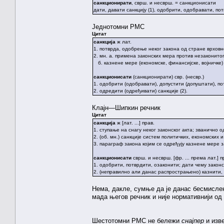
санкционирати
, сврш. и несврш. = санкционисати
дати, давати санкцију (1), одобрити, одобравати, по
Једнотомни РМС
Цитат
санкција
ж лат.
1. потврда, одобрење неког закона од стране врховн
2. мн. а. примена законских мера против незаконитог
б. казнене мере (економске, финансијске, војничке
санкционисати
(санкционирати) свр. (несвр.)
1. одобрити (одобравати), допустити (допуштати), по
2. одредити (одређивати) санкције (2).
Клајн—Шипкин речник
Цитат
санкција
ж [лат. ...] прав.
1. ступање на снагу неког законског акта; званично 
2. (об. мн.) санкције систем политичких, економски
3. параграф закона којим се одређују казнене мере 
санкционисати
сврш. и несврш. [фр. ... према лат.] п
1. одобрити, потврдити, озаконити; дати чему законск
2. (неправилно али данас распрострањено) казнити, 
Нема, дакле, сумње да је данас бесмислен
мада његов речник и није нормативнији од
Шестотомни РМС не бележи
снајпер
и изв