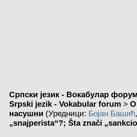
Српски језик - Вокабулар фору
Srpski jezik - Vokabular forum
>
О
насушни
(Уредници:
Бојан Башић
„snajperista“?; Šta znači „sankcio