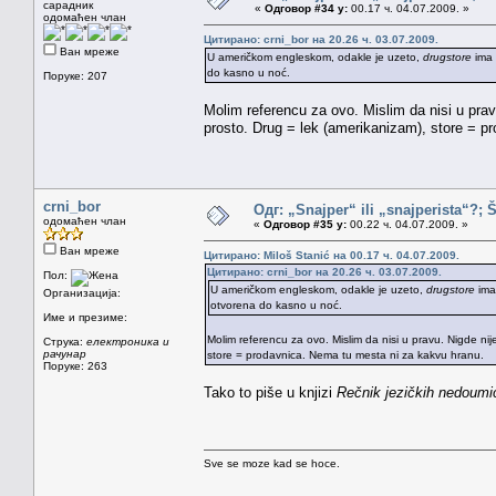
сарадник
«
Одговор #34 у:
00.17 ч. 04.07.2009. »
одомаћен члан
Цитирано: crni_bor на 20.26 ч. 03.07.2009.
Ван мреже
U američkom engleskom, odakle je uzeto,
drugstore
ima 
do kasno u noć.
Поруке: 207
Molim referencu za ovo. Mislim da nisi u prav
prosto. Drug = lek (amerikanizam), store = p
crni_bor
Одг: „Snajper“ ili „snajperista“?; 
одомаћен члан
«
Одговор #35 у:
00.22 ч. 04.07.2009. »
Ван мреже
Цитирано: Miloš Stanić на 00.17 ч. 04.07.2009.
Цитирано: crni_bor на 20.26 ч. 03.07.2009.
Пол:
U američkom engleskom, odakle je uzeto,
drugstore
ima
Организација:
otvorena do kasno u noć.
Име и презиме:
Molim referencu za ovo. Mislim da nisi u pravu. Nigde ni
Струка:
електроника и
рачунар
store = prodavnica. Nema tu mesta ni za kakvu hranu.
Поруке: 263
Tako to piše u knjizi
Rečnik jezičkih nedoumi
Sve se moze kad se hoce.