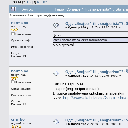
Странице:
1
2
[
3
]
4
Све
Аутор
Тема: „Snajper“ ili „snajperista“?; Šta 
0 чланова и 1 гост прегледају ову тему.
normalno
Одг: „Snajper“ ili „snajperista“?; 
посетилац
«
Одговор #30 у:
11.25 ч. 29.06.2009. »
Ван мреже
Цитат
Zato i pišemo imena jezika malim slovom. . .
Организација:
Moja greska!
Име и презиме:
Струка:
Поруке: 13
normalno
Одг: „Snajper“ ili „snajperista“?; 
посетилац
«
Одговор #31 у:
14.42 ч. 29.06.2009. »
Ван мреже
Cak i na sajtu pise:
snajper (eng. sniper strelac)
Организација:
1. puška snabdevena optičkim, snajperskim niš
Име и презиме:
Izvor:
http://www.vokabular.org/?lang=sr-lat
Струка:
Поруке: 13
crni_bor
Одг: „Snajper“ ili „snajperista“?; 
одомаћен члан
«
Одговор #32 у:
20.26 ч. 03.07.2009. »