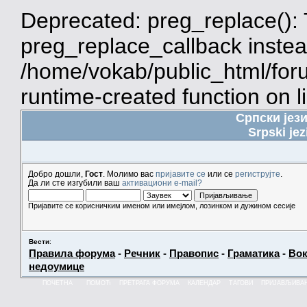
Deprecated: preg_replace(): 
preg_replace_callback instea
/home/vokab/public_html/for
runtime-created function on l
Српски јез
Srpski jez
Добро дошли,
Гост
. Молимо вас
пријавите се
или се
региструјте
.
Да ли сте изгубили ваш
активациони e-mail?
Пријавите се корисничким именом или имејлом, лозинком и дужином сесије
Вести
:
Правила форума
-
Речник
-
Правопис
-
Граматика
-
Вок
недоумице
ПОЧЕТНА
ПОМОЋ
ПРЕТРАГА ФОРУМА
КАЛЕНДАР
ТАГОВИ
ПРИЈАВЉИВА