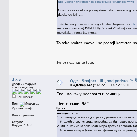
http://dictionary.reference.com/browse/drugstore?r=75
Odavde ces videti da je drugstore neka mesavina gde se pr
daleko od istine...
...što bih da potvrdim iz ličnog iskustva. Naprimer, evo
kr
nedavno otvorene) D&M ili Lilly "apoteke", ali taj asorti
materijala... nema šta nema.
To tako podrazumeva i ne postoji korektan na
Sve se moze kad se hoce.
J o e
Одг: „Snajper“ ili „snajperista“?; 
уредник форума
«
Одговор #42 у:
13.22 ч. 11.07.2009. »
староседелац
Ево шта кажу релевантни речници.
Ван мреже
Шестотомни РМС
Пол:
Цитат
Организација:
санкција
ж лат.
Име и презиме:
1. а. потврда закона од стране државног поглавара.
б. одобрење, потврда потребна да би нешто поста
Струка:
Поруке: 1.688
2. мн. а. примена законских мера против незаконитог
б. казнене мере (економске, финансијске, војничке