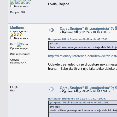
Hvala, Bojane.
Ван мреже
Поруке: 207
Madiuxa
Одг: „Snajper“ ili „snajperista“?; 
староседелац
«
Одговор #39 у:
01.24 ч. 04.07.2009. »
Ван мреже
Цитирано: Miloš Stanić на 00.48 ч. 04.07.2009.
crni_bor:
Пол:
Hvala, ali brza pretraga na internetu mi nije dala bilo ko
Организација:
Име и презиме:
http://dictionary.reference.com/browse/drugs
Струка:
Поруке: 7.477
Odavde ces videti da je drugstore neka mesav
hrana... Tako da Silvi i nije bila toliko daleko o
Duja
Одг: „Snajper“ ili „snajperista“?; 
Гост
«
Одговор #40 у:
09.05 ч. 04.07.2009. »
Цитирано: Brunichild на 01.24 ч. 04.07.2009.
Цитирано: Miloš Stanić на 00.48 ч. 04.07.2009.
crni_bor:
Hvala, ali brza pretraga na internetu mi nije dala bilo k