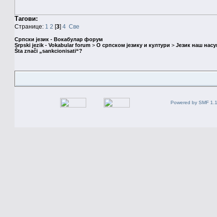
Тагови:
Странице:
1
2
[
3
]
4
Све
Српски језик - Вокабулар форум
Srpski jezik - Vokabular forum
>
О српском језику и култури
>
Језик наш нас
Šta znači „sankcionisati“?
Powered by SMF 1.