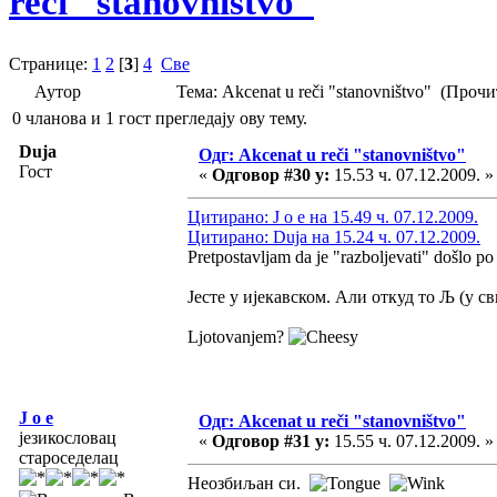
reči "stanovništvo"
Странице:
1
2
[
3
]
4
Све
Аутор
Тема: Akcenat u reči "stanovništvo" (Проч
0 чланова и 1 гост прегледају ову тему.
Duja
Одг: Akcenat u reči "stanovništvo"
Гост
«
Одговор #30 у:
15.53 ч. 07.12.2009. »
Цитирано: J o e на 15.49 ч. 07.12.2009.
Цитирано: Duja на 15.24 ч. 07.12.2009.
Pretpostavljam da je "razboljevati" došlo po 
Јесте у ијекавском. Али откуд то Љ (у с
Ljotovanjem?
J o e
Одг: Akcenat u reči "stanovništvo"
језикословац
«
Одговор #31 у:
15.55 ч. 07.12.2009. »
староседелац
Неозбиљан си.