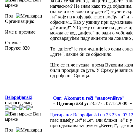
Ја бих се запитао да ли је то „дијете“ за
мреже
нагласком? Не знам како то да објасним.
(нарочито у вокативу „дете“) звучи иск
Пол:
„и“ које на крају даје глас између „и“ и
Организација:
објасним... Као у узвику при одмахивању
„Иииииј!“ У Срему се иначе на другачиј
Име и презиме:
можда се код „дијете“ не ради о уобичај
одговарајућем паду акцента на локално 
Струка:
Поруке: 820
То „дијете“ је тим чудније јер осим срп
„дите“, лакше би се објаснило.
Што се тиче гусала, према Вуковим казив
били просјаци са југа. У Срему је запи
од рођеног Сремца.
Belopoljanski
Одг: Akcenat u reči "stanovništvo"
староседелац
«
Одговор #34 у:
23.27 ч. 07.12.2009. »
Ван
Цитирано: Belopoljanski на 23.23 ч. 07.1
мреже
глас између „и“ и „е“, али ближи „е“ и 
при одмахивању руком „Еееееј!“, где ни
Пол: