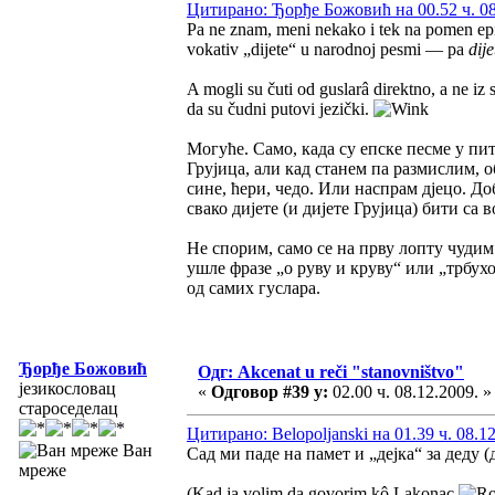
Цитирано: Ђорђе Божовић на 00.52 ч. 08
Pa ne znam, meni nekako i tek na pomen e
vokativ „dijete“ u narodnoj pesmi — pa
dije
A mogli su čuti od guslarâ direktno, a ne i
da su čudni putovi jezički.
Могуће. Само, када су епске песме у пи
Грујица, али кад станем па размислим, 
сине, ћери, чедо. Или наспрам дјецо. До
свако дијете (и дијете Грујица) бити са
Не спорим, само се на прву лопту чудим
ушле фразе „о руву и круву“ или „трбухо
од самих гуслара.
Ђорђе Божовић
Одг: Akcenat u reči "stanovništvo"
језикословац
«
Одговор #39 у:
02.00 ч. 08.12.2009. »
староседелац
Цитирано: Belopoljanski на 01.39 ч. 08.1
Ван
Сад ми паде на памет и „дејка“ за деду (
мреже
(Kad ja volim da govorim kô Lakonac