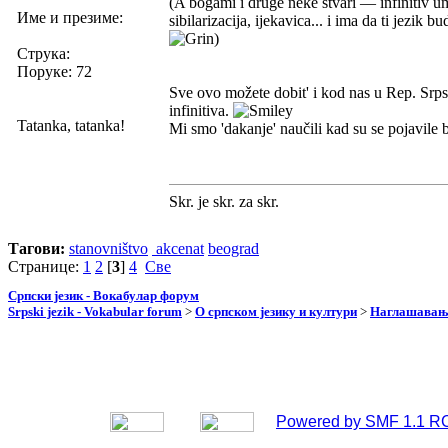
(A bogami i druge neke stvari — infinitiv um
Име и презиме:
sibilarizacija, ijekavica... i ima da ti jezik 
)
Струка:
Поруке: 72
Sve ovo možete dobit' i kod nas u Rep. Srpskoj
infinitiva.
Tatanka, tatanka!
Mi smo 'dakanje' naučili kad su se pojavile b
Skr. je skr. za skr.
Тагови:
stanovništvo
akcenat
beograd
Странице:
1
2
[
3
]
4
Све
Српски језик - Вокабулар форум
Srpski jezik - Vokabular forum
>
О српском језику и култури
>
Наглашавање
Powered by SMF 1.1 R