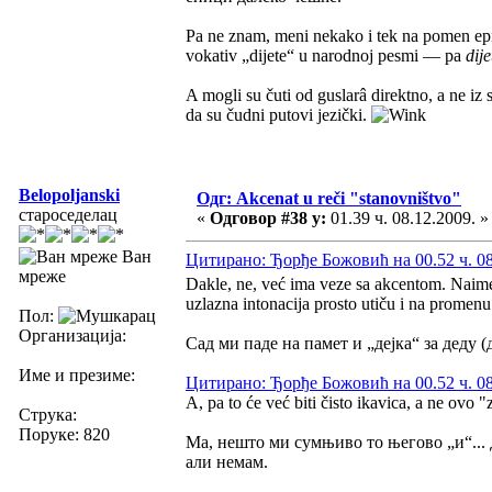
Pa ne znam, meni nekako i tek na pomen e
vokativ „dijete“ u narodnoj pesmi — pa
dije
A mogli su čuti od guslarâ direktno, a ne i
da su čudni putovi jezički.
Belopoljanski
Одг: Akcenat u reči "stanovništvo"
староседелац
«
Одговор #38 у:
01.39 ч. 08.12.2009. »
Ван
Цитирано: Ђорђе Божовић на 00.52 ч. 08
мреже
Dakle, ne, već ima veze sa akcentom. Naime
uzlazna intonacija prosto utiču i na promenu 
Пол:
Организација:
Сад ми паде на памет и „дејка“ за деду (
Име и презиме:
Цитирано: Ђорђе Божовић на 00.52 ч. 08
A, pa to će već biti čisto ikavica, a ne ovo 
Струка:
Поруке: 820
Ма, нешто ми сумњиво то његово „и“... 
али немам.