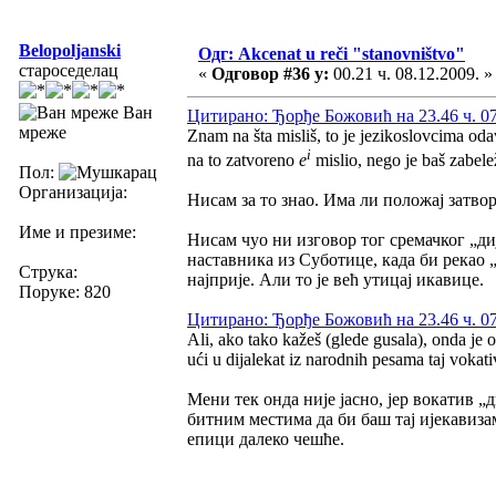
Belopoljanski
Одг: Akcenat u reči "stanovništvo"
староседелац
«
Одговор #36 у:
00.21 ч. 08.12.2009. »
Ван
Цитирано: Ђорђе Божовић на 23.46 ч. 07
мреже
Znam na šta misliš, to je jezikoslovcima od
i
na to zatvoreno
e
mislio, nego je baš zabele
Пол:
Организација:
Нисам за то знао. Има ли положај затвор
Име и презиме:
Нисам чуо ни изговор тог сремачког „диј
наставника из Суботице, када би рекао „
Струка:
најприје. Али то је већ утицај икавице.
Поруке: 820
Цитирано: Ђорђе Божовић на 23.46 ч. 07
Ali, ako tako kažeš (glede gusala), onda je 
ući u dijalekat iz narodnih pesama taj vokati
Мени тек онда није јасно, јер вокатив „
битним местима да би баш тај ијекавизам 
епици далеко чешће.