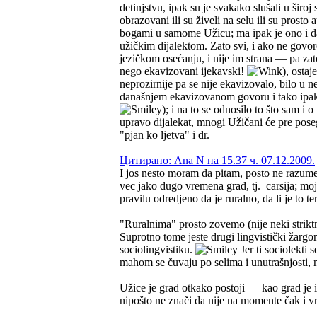
detinjstvu, ipak su je svakako slušali u široj
obrazovani ili su živeli na selu ili su prosto a
bogami u samome Užicu; ma ipak je ono i d
užičkim dijalektom. Zato svi, i ako ne govor
jezičkom osećanju, i nije im strana — pa zat
nego ekavizovani ijekavski!
), osta
neprozirnije pa se nije ekavizovalo, bilo u 
današnjem ekavizovanom govoru i tako ipak s
); i na to se odnosilo to što sam i
upravo dijalekat, mnogi Užičani će pre pose
"pjan ko ljetva" i dr.
Цитирано: Ana N на 15.37 ч. 07.12.2009.
I jos nesto moram da pitam, posto ne razumem
vec jako dugo vremena grad, tj. carsija; moj
pravilu odredjeno da je ruralno, da li je to t
"Ruralnima" prosto zovemo (nije neki striktni
Suprotno tome jeste drugi lingvistički žargo
sociolingvistiku.
Jer ti sociolekti
mahom se čuvaju po selima i unutrašnjosti, no
Užice je grad otkako postoji — kao grad je i 
nipošto ne znači da nije na momente čak i v