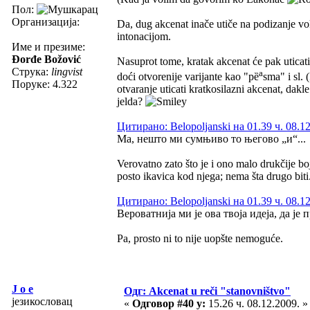
Пол:
Организација:
Da, dug akcenat inače utiče na podizanje vo
intonacijom.
Име и презиме:
Đorđe Božović
Nasuprot tome, kratak akcenat će pak uticat
Струка:
lingvist
a
doći otvorenije varijante kao "pȅ
sma" i sl.
Поруке: 4.322
otvaranje uticati kratkosilazni akcenat, dak
jelda?
Цитирано: Belopoljanski на 01.39 ч. 08.1
Ма, нешто ми сумњиво то његово „и“...
Verovatno zato što je i ono malo drukčije bo
posto ikavica kod njega; nema šta drugo biti
Цитирано: Belopoljanski на 01.39 ч. 08.1
Вероватнија ми је ова твоја идеја, да је
Pa, prosto ni to nije uopšte nemoguće.
J o e
Одг: Akcenat u reči "stanovništvo"
језикословац
«
Одговор #40 у:
15.26 ч. 08.12.2009. »