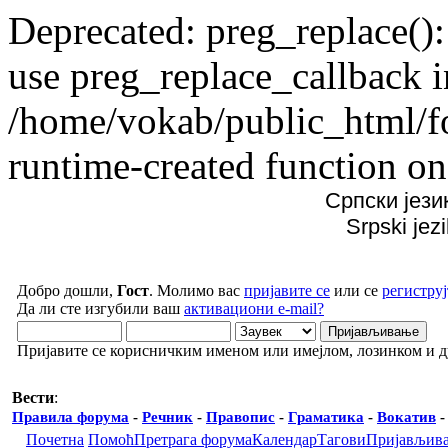
Deprecated: preg_replace():
use preg_replace_callback i
/home/vokab/public_html/f
runtime-created function on
Српски јези
Srpski jez
Добро дошли,
Гост
. Молимо вас
пријавите се
или се
региструј
Да ли сте изгубили ваш
активациони e-mail?
Пријавите се корисничким именом или имејлом, лозинком и 
Вести
:
Правила форума
-
Речник
-
Правопис
-
Граматика
-
Вокатив
Почетна
Помоћ
Претрага форума
Календар
Тагови
Пријављив