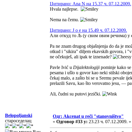
Цитирано: Ana N на 15.37 ч. 07.12.2009.
Hvala najlepse.
Nema na čemu.
Цитирано: J o e на 15.49 ч. 07.12.2009.
Али откуд то Љ (у свим овим речима) у 
Pa ne znam drugog objašnjenja do da je možda 
otkud i "sikira" diljem ekavskih govora, i "v
ne očekuješ, ali ipak te iznenade?
Pavle Ivić u
Dijalektologiji
pominje kako se u
pesama i ušlo u govor kao neki stilski oboje
čekaj malo, a zašto bi se u Sremu pevale i
prelazili Savu, kao što verovatno jesu, — pa n
Ali, čudni su putovi jezički.
Belopoljanski
Одг: Akcenat u reči "stanovništvo"
староседелац
«
Одговор #33 у:
23.23 ч. 07.12.2009. »
Ван