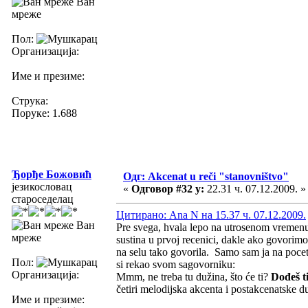
Ван
мреже
Пол:
Организација:
Име и презиме:
Струка:
Поруке: 1.688
Ђорђе Божовић
Одг: Akcenat u reči "stanovništvo"
језикословац
«
Одговор #32 у:
22.31 ч. 07.12.2009. »
староседелац
Цитирано: Ana N на 15.37 ч. 07.12.2009.
Ван
Pre svega, hvala lepo na utrosenom vremenu
мреже
sustina u prvoj recenici, dakle ako govorim
na selu tako govorila. Samo sam ja na poce
Пол:
si rekao svom sagovorniku:
Организација:
Mmm, ne treba tu dužina, što će ti?
Dođeš ti
četiri melodijska akcenta i postakcenatske du
Име и презиме: