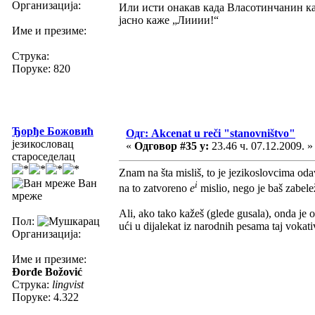
Организација:
Или исти онакав када Власотинчанин каже 
јасно каже „Лииии!“
Име и презиме:
Струка:
Поруке: 820
Ђорђе Божовић
Одг: Akcenat u reči "stanovništvo"
језикословац
«
Одговор #35 у:
23.46 ч. 07.12.2009. »
староседелац
Znam na šta misliš, to je jezikoslovcima od
Ван
i
na to zatvoreno
e
mislio, nego je baš zabele
мреже
Ali, ako tako kažeš (glede gusala), onda je 
Пол:
ući u dijalekat iz narodnih pesama taj vokati
Организација:
Име и презиме:
Đorđe Božović
Струка:
lingvist
Поруке: 4.322