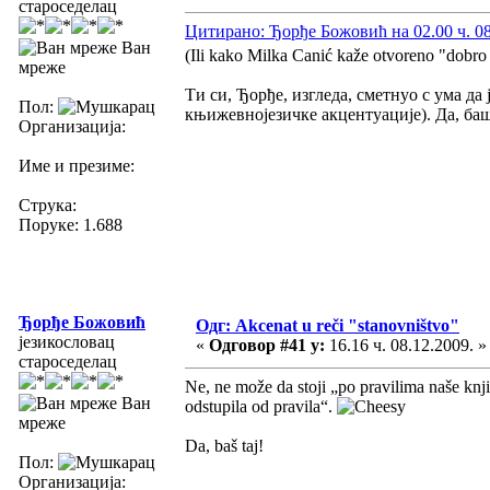
староседелац
Цитирано: Ђорђе Божовић на 02.00 ч. 08
Ван
(Ili kako Milka Canić kaže otvoreno "dobro
мреже
Ти си, Ђорђе, изгледа, сметнуо с ума да
Пол:
књижевнојезичке акцентуације). Да, ба
Организација:
Име и презиме:
Струка:
Поруке: 1.688
Ђорђе Божовић
Одг: Akcenat u reči "stanovništvo"
језикословац
«
Одговор #41 у:
16.16 ч. 08.12.2009. »
староседелац
Ne, ne može da stoji „po pravilima naše knjiž
Ван
odstupila od pravila“.
мреже
Da, baš taj!
Пол:
Организација: