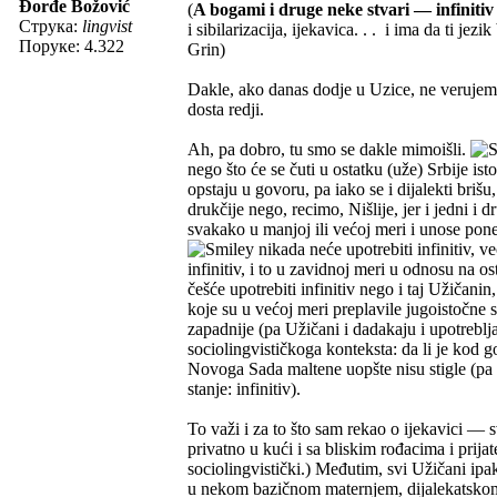
Đorđe Božović
(
A bogami i druge neke stvari — infiniti
Струка:
lingvist
i sibilarizacija, ijekavica. . . i ima da ti
Поруке: 4.322
Grin)
Dakle, ako danas dodje u Uzice, ne verujem 
dosta redji.
Ah, pa dobro, tu smo se dakle mimoišli.
nego što će se čuti u ostatku (uže) Srbije ist
opstaju u govoru, pa iako se i dijalekti bri
drukčije nego, recimo, Nišlije, jer i jedni i 
svakako u manjoj ili većoj meri i unose ponek
nikada neće upotrebiti infinitiv, v
infinitiv, i to u zavidnoj meri u odnosu na o
češće upotrebiti infinitiv nego i taj Užičani
koje su u većoj meri preplavile jugoistočne s
zapadnije (pa Užičani i dadakaju i upotreblj
sociolingvističkoga konteksta: da li je kod g
Novoga Sada maltene uopšte nisu stigle (pa
stanje: infinitiv).
To važi i za to što sam rekao o ijekavici —
privatno u kući i sa bliskim rođacima i prij
sociolingvistički.) Međutim, svi Užičani ipak
u nekom bazičnom maternjem, dijalekatskom ni