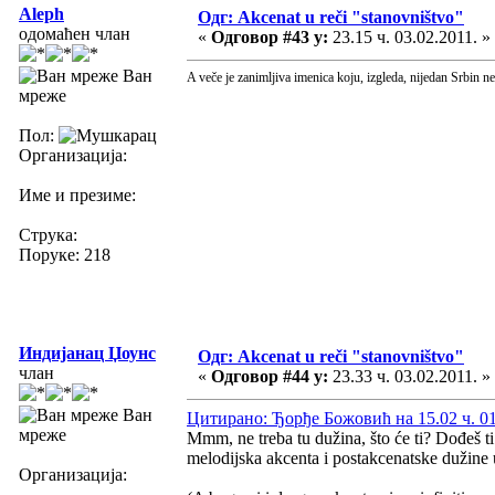
Aleph
Одг: Akcenat u reči "stanovništvo"
одомаћен члан
«
Одговор #43 у:
23.15 ч. 03.02.2011. »
Ван
A veče je zanimljiva imenica koju, izgleda, nijedan Srbin ne
мреже
Пол:
Организација:
Име и презиме:
Струка:
Поруке: 218
Индијанац Џоунс
Одг: Akcenat u reči "stanovništvo"
члан
«
Одговор #44 у:
23.33 ч. 03.02.2011. »
Ван
Цитирано: Ђорђе Божовић на 15.02 ч. 01
мреже
Mmm, ne treba tu dužina, što će ti? Dođeš ti
melodijska akcenta i postakcenatske dužine 
Организација: