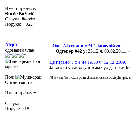
Име и презиме:
Đorđe Božović
Струка:
lingvist
Поруке: 4.322
Aleph
Одг: Akcenat u reči "stanovništvo"
одомаћен члан
«
Одговор #42 у:
23.12 ч. 03.02.2011. »
Ван
Цитирано: J o e на 19.50 ч. 02.12.2009.
мреже
Ја заиста у животу нисам чуо да неки Бе
Пол:
Ni ja vala. To možda po nekim selendrama boktepita gde, a
Организација:
Име и презиме:
Струка:
Поруке: 218