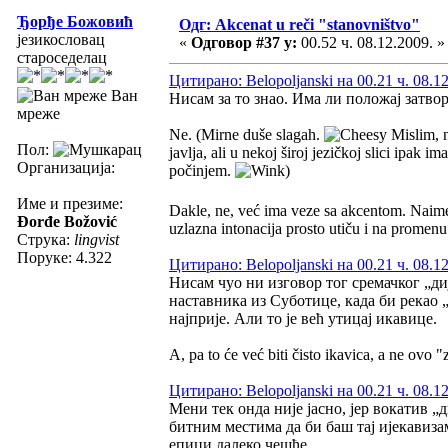
Ђорђе Божовић
Одг: Akcenat u reči "stanovništvo"
језикословац
«
Одговор #37 у:
00.52 ч. 08.12.2009. »
староседелац
Цитирано: Belopoljanski на 00.21 ч. 08.1
Ван
Нисам за то знао. Има ли положај затвор
мреже
Ne. (Mirne duše slagah.
Mislim, n
Пол:
javlja, ali u nekoj široj jezičkoj slici ipak 
Организација:
počinjem.
)
Име и презиме:
Dakle, ne, već ima veze sa akcentom. Naime
Đorđe Božović
uzlazna intonacija prosto utiču i na promenu 
Струка:
lingvist
Поруке: 4.322
Цитирано: Belopoljanski на 00.21 ч. 08.1
Нисам чуо ни изговор тог сремачког „диј
наставника из Суботице, када би рекао „
најприје. Али то је већ утицај икавице.
A, pa to će već biti čisto ikavica, a ne ovo 
Цитирано: Belopoljanski на 00.21 ч. 08.1
Мени тек онда није јасно, јер вокатив „
битним местима да би баш тај ијекавизам 
епици далеко чешће.