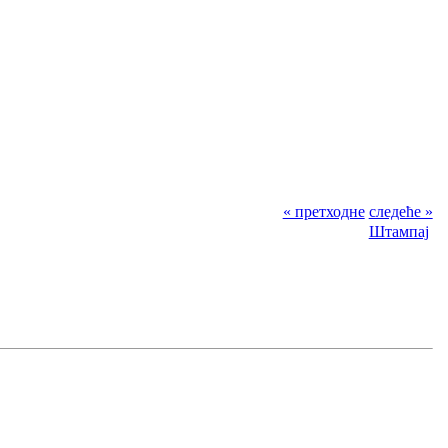
« претходне
следеће »
Штампај