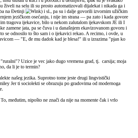
isu slušali u kući i u porodici u detinjstvu, ipak su je svakako
u živeli na selu ili su prosto automatizovali dijalekat i nikada ga i
aba na Đetinji
) i sl., pa su i dalje govorili izvornim užičkim
ternjem jezičkom osećanju, i nije im strana — pa zato i kada govore
e im tragova ijekavice, bilo u nekom zalutalom ijekavskom JE ili I
avske zamene jata, pa se čuva i u današnjem ekavizovanom govoru i
a to se odnosilo to što sam i o ijekavici rekao. A recimo, i ovde, u
kavicom — "E, đe mu dadok kad je blesa!" ili u izrazima "pjan ko
 "ruralni"? Uzice je vec jako dugo vremena grad, tj. carsija; moja
o, da li je to termin?
lekte našeg jezika. Suprotno tome jeste drugi lingvistički
Jer ti sociolekti se obrazuju po gradovima od modernoga
e.
To, međutim, nipošto ne znači da nije na momente čak i vrlo