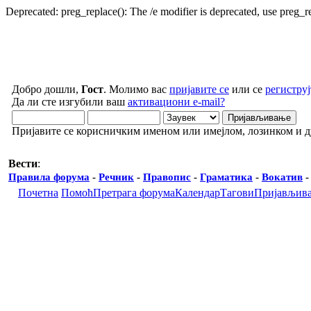
Deprecated: preg_replace(): The /e modifier is deprecated, use preg_
Добро дошли,
Гост
. Молимо вас
пријавите се
или се
региструј
Да ли сте изгубили ваш
активациони e-mail?
Пријавите се корисничким именом или имејлом, лозинком и 
Вести
:
Правила форума
-
Речник
-
Правопис
-
Граматика
-
Вокатив
Почетна
Помоћ
Претрага форума
Календар
Тагови
Пријављив