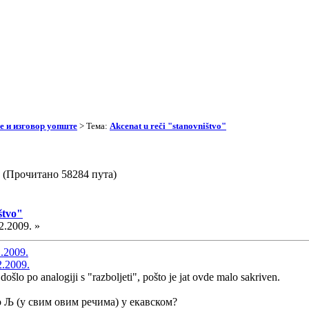
 и изговор уопште
> Тема:
Akcenat u reči "stanovništvo"
o" (Прочитано 58284 пута)
štvo"
2.2009. »
2.2009.
2.2009.
došlo po analogiji s "razboljeti", pošto je jat ovde malo sakriven.
то Љ (у свим овим речима) у екавском?