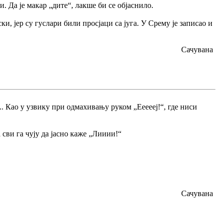
и. Да је макар „дите“, лакше би се објаснило.
и, јер су гуслари били просјаци са југа. У Срему је записао и
Сачувана
... Као у узвику при одмахивању руком „Еееееј!“, где ниси
а сви га чују да јасно каже „Лииии!“
Сачувана