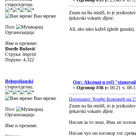
староседелац
Znam na šta misliš, to je jezikosl
Ван мреже
ijekavski vokativ
dȉjete
.
Пол:
Ali, ako tako kažeš (glede gusala),
Организација:
Име и презиме:
Đorđe Božović
Струка:
lingvist
Поруке: 4.322
Belopoljanski
Одг: Akcenat u reči "stanovni
староседелац
«
Одговор #36 у:
00.21 ч. 08.1
Ван мреже
Цитирано: Ђорђе Божовић на 23.
Znam na šta misliš, to je jezikosl
Пол:
ijekavski vokativ
dȉjete
.
Организација:
Нисам за то знао. Има ли положа
Име и презиме:
Нисам чуо ни изговор тог сремач