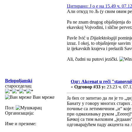
Цитирано: J o e на 15.49 ч. 07.1
Али откуд то Љ (у свим овим ре
Pa ne znam drugog objašnjenja do da
ekavskoj Vojvodini, i slične perver
Pavle Ivić u
Dijalektologiji
pominje 
izraz. I okej, to objašnjenje sasv
iz ijekavskih krajeva i prelazili Sa
Ali, čudni su putovi jezički.
Belopoljanski
Одг: Akcenat u reči "stanovni
староседелац
«
Одговор #33 у:
23.23 ч. 07.1
Ван мреже
Ја бих се запитао да ли је то „д
Банату у говору многих старих 
Пол:
почиње са летимичним „и“ које н
Организација:
при одмахивању руком „Еееееј!“
Бачкој са тим њиховим „једааан“
Име и презиме:
одговарајућем паду акцента на 