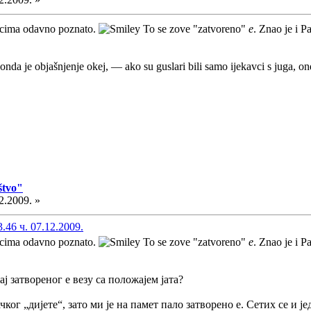
ovcima odavno poznato.
To se zove "zatvoreno"
e
. Znao je i P
 onda je objašnjenje okej, — ako su guslari bili samo ijekavci s juga, o
štvo"
2.2009. »
46 ч. 07.12.2009.
ovcima odavno poznato.
To se zove "zatvoreno"
e
. Znao je i P
ј затвореног е везу са положајем јата?
ког „дијете“, зато ми је на памет пало затворено е. Сетих се и 