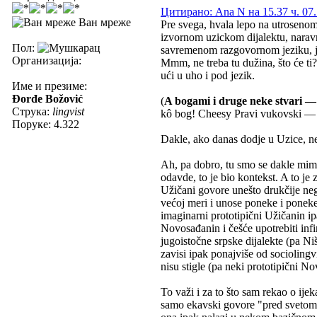
Цитирано: Ana N на 15.37 ч. 07.
Ван мреже
Pre svega, hvala lepo na utroseno
izvornom uzickom dijalektu, naravn
Пол:
savremenom razgovornom jeziku, j
Организација:
Mmm, ne treba tu dužina, što će ti
ući u uho i pod jezik.
Име и презиме:
Đorđe Božović
(
A bogami i druge neke stvari — 
Струка:
lingvist
kô bog! Cheesy Pravi vukovski — n
Поруке: 4.322
Dakle, ako danas dodje u Uzice, ne
Ah, pa dobro, tu smo se dakle mim
odavde, to je bio kontekst. A to je 
Užičani govore unešto drukčije nego
većoj meri i unose poneke i poneke 
imaginarni prototipični Užičanin ipa
Novosađanin i češće upotrebiti infi
jugoistočne srpske dijalekte (pa Ni
zavisi ipak ponajviše od sociolingv
nisu stigle (pa neki prototipični N
To važi i za to što sam rekao o ije
samo ekavski govore "pred svetom".