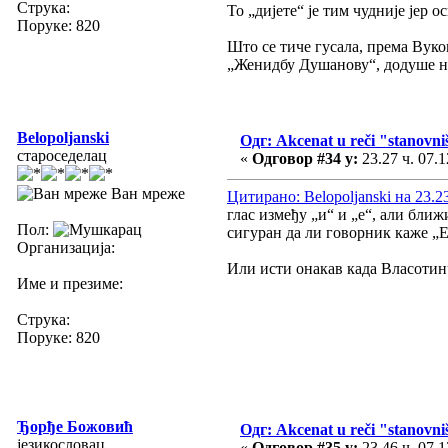
Струка:
То „дијете“ је тим чудније јер 
Поруке: 820
Што се тиче гусала, према Вуков
„Женидбу Душанову“, додуше не
Belopoljanski
Одг: Akcenat u reči "stanovni
староседелац
«
Одговор #34 у:
23.27 ч. 07.1
Ван мреже
Цитирано: Belopoljanski на 23.23
глас између „и“ и „е“, али ближ
Пол:
сигуран да ли говорник каже „Е
Организација:
Или исти онакав када Власотинча
Име и презиме:
Струка:
Поруке: 820
Ђорђе Божовић
Одг: Akcenat u reči "stanovni
језикословац
«
Одговор #35 у:
23.46 ч. 07.1