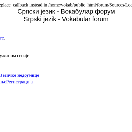
replace_callback instead in /home/vokab/public_html/forum/Sources/Loa
Српски језик - Вокабулар форум
Srpski jezik - Vokabular forum
те
.
дужином сесије
-
Језичке недоумице
ање
Регистрација