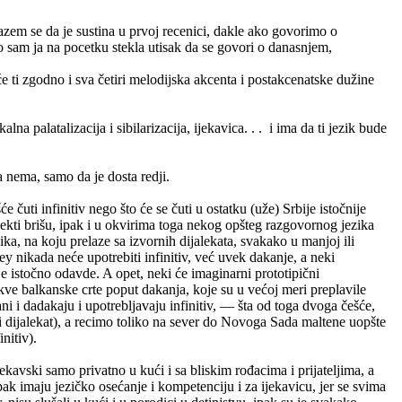
zem se da je sustina u prvoj recenici, dakle ako govorimo o
 sam ja na pocetku stekla utisak da se govori o danasnjem,
e ti zgodno i sva četiri melodijska akcenta i postakcenatske dužine
lna palatalizacija i sibilarizacija, ijekavica. . . i ima da ti jezik bude
 nema, samo da je dosta redji.
čuti infinitiv nego što će se čuti u ostatku (uže) Srbije istočnije
alekti brišu, ipak i u okvirima toga nekog opšteg razgovornog jezika
ika, na koju prelaze sa izvornih dijalekata, svakako u manjoj ili
nikada neće upotrebiti infinitiv, već uvek dakanje, a neki
ije istočno odavde. A opet, neki će imaginarni prototipični
akve balkanske crte poput dakanja, koje su u većoj meri preplavile
ni i dadakaju i upotrebljavaju infinitiv, — šta od toga dvoga češće,
ni dijalekat), a recimo toliko na sever do Novoga Sada maltene uopšte
nitiv).
kavski samo privatno u kući i sa bliskim rođacima i prijateljima, a
ak imaju jezičko osećanje i kompetenciju i za ijekavicu, jer se svima