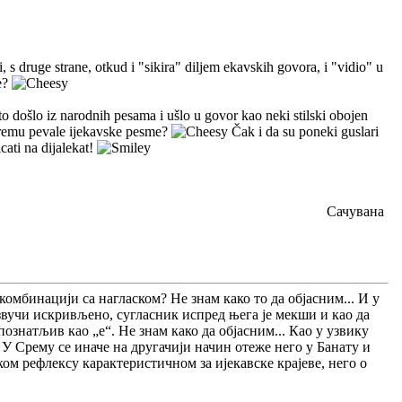
, s druge strane, otkud i "sikira" diljem ekavskih govora, i "vidio" u
de?
to došlo iz narodnih pesama i ušlo u govor kao neki stilski obojen
 Sremu pevale ijekavske pesme?
Čak i da su poneki guslari
icati na dijalekat!
Сачувана
у комбинацији са нагласком? Не знам како то да објасним... И у
 звучи искривљено, сугласник испред њега је мекши и као да
познатљив као „е“. Не знам како да објасним... Као у узвику
 У Срему се иначе на другачији начин отеже него у Банату и
ком рефлексу карактеристичном за ијекавске крајеве, него о