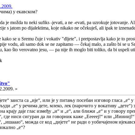
2.2009.
чима) у екавском?
 je možda tu neki sufiks -jevati, a ne -evati, pa uzrokuje jotovanje. Ali
zije s jatom po dijalektima, koje nikako ne očekuješ, ali ipak te iznena
kako se u Sremu čuje i vokativ "dȉjete", i pretpostavlja kako je to pros
im pije vodu, ali samo dok se ne zapitamo — čekaj malo, a zašto bi se u
vu, kao što verovatno jesu, — pa nije ih moglo biti toliko, da bi uspeli ut
štvo"
2.2009. »
ијете“ заиста са „ије“, или је у питању посебан изговор гласа „е“ 
људи „е“ у речима дете, млеко, лек (нарочито у вокативу „дете“)
а крају даје глас између „и“ и „е“, али ближи „е“ и у говору пре
, где ниси сигуран да ли говорник каже „Еееееј!“ или „Иииииј!“
, „ишааао“, можда се код „дијете“ не ради о уобичајеном ијекавс
локално „е“?