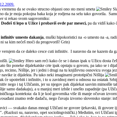
12.2009.
m vremenu da se ovako strucno objasni ono sto meni smeta
Sla
o da je moja pokojna baka koja je rodjena na selu tako govorila. Samo
er si rekao svom sagovorniku:
?
Dođeš ti lepo u Užice i probaviš ovde par meseci,
pa da vidiš kako ć
infinitiv umesto dakanja
, muški hipokoristici na -o umesto na -a, radika
i sa kim nećeš moći da progovoriš! Grin)
 verujem da ce daleko cesce cuti infinitiv. I naravno da ne kazem da ga
oišli.
Hteo sam reći kako će se i danas ipak u Užicu dosta češće 
zato što poneke dijalekatske crte ipak opstaju u govoru, pa iako se i dij
, recimo, Nišlije, jer i jedni i drugi na tu književnu osnovicu svoga jez
navike iz dijalekta. Pa tako neki imaginarni prototipični Nišlija
k će upotrebiti i infinitiv, i to u zavidnoj meri u odnosu na ostatak Srb
nitiv nego i taj Užičanin, jer su njegov pak dijalekat sasvim mimoišle t
šlije samo dadakaju), a u manjoj meri izbile i unešto zapadnije (pa Užiča
ističkoga konteksta: da li je kod govornika više ili manje očuvan izvor
ovosađani znatno ređe dadaču, nego čuvaju izvorno slovensko stanje: infi
kavici — svakako danas mnogi Užičani ne govore ijekavski, ili govore ije
 (Razlozi su, naravno, opet sociolingvistički.) Međutim, svi Užičani ip