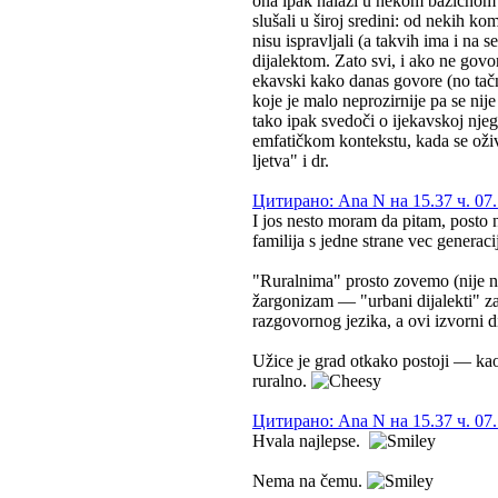
ona ipak nalazi u nekom bazičnom ma
slušali u široj sredini: od nekih kom
nisu ispravljali (a takvih ima i na
dijalektom. Zato svi, i ako ne govo
ekavski kako danas govore (no tačni
koje je malo neprozirnije pa se ni
tako ipak svedoči o ijekavskoj njeg
emfatičkom kontekstu, kada se oživ
ljetva" i dr.
Цитирано: Ana N на 15.37 ч. 07.
I jos nesto moram da pitam, posto n
familija s jedne strane vec generaci
"Ruralnima" prosto zovemo (nije nek
žargonizam — "urbani dijalekti" za 
razgovornog jezika, a ovi izvorni di
Užice je grad otkako postoji — kao g
ruralno.
Цитирано: Ana N на 15.37 ч. 07.
Hvala najlepse.
Nema na čemu.