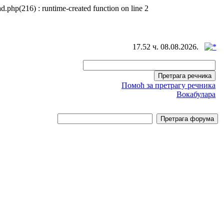
d.php(216) : runtime-created function on line 2
17.52 ч. 08.08.2026.
Помоћ за претрагу речника
Вокабулара