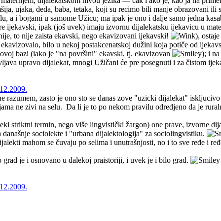
ternjem, dijalekatskom nivou jezika — čak i ako je, kao ja na primer, n
šija, ujaka, deda, baba, tetaka, koji su recimo bili manje obrazovani ili s
 selu, a i bogami u samome Užicu; ma ipak je ono i dalje samo jedna kas
re ijekavski, ipak (još uvek) imaju izvornu dijalekatsku ijekavicu u ma
je, to nije zaista ekavski, nego ekavizovani ijekavski!
), ostaj
je ekavizovalo, bilo u nekoj postakcenatskoj dužini koja potiče od ijek
ovoj bazi (iako je "na površini" ekavski, tj. ekavizovan
); i n
ljava upravo dijalekat, mnogi Užičani će pre posegnuti i za čistom ije
12.2009.
e razumem, zasto je ono sto se danas zove "uzicki dijalekat" iskljucivo
jama ne zivi na selu. Da li je to po nekom pravilu odredjeno da je ruraln
i striktni termin, nego više lingvistički žargon) one prave, izvorne dija
današnje sociolekte i "urbana dijalektologija" za sociolingvistiku.
jalekti mahom se čuvaju po selima i unutrašnjosti, no i to sve ređe i ređ
rad je i osnovano u dalekoj praistoriji, i uvek je i bilo grad.
12.2009.