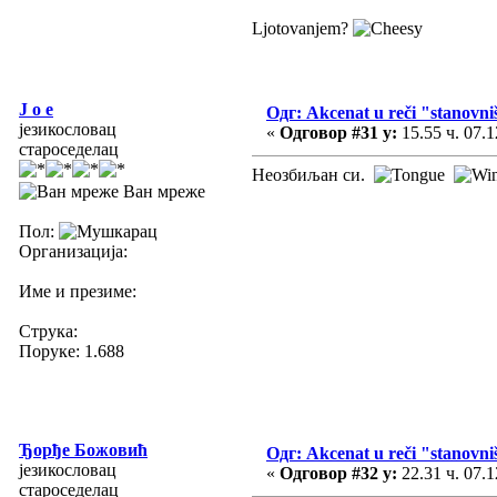
Ljotovanjem?
J o e
Одг: Akcenat u reči "stanovni
језикословац
«
Одговор #31 у:
15.55 ч. 07.1
староседелац
Неозбиљан си.
Ван мреже
Пол:
Организација:
Име и презиме:
Струка:
Поруке: 1.688
Ђорђе Божовић
Одг: Akcenat u reči "stanovni
језикословац
«
Одговор #32 у:
22.31 ч. 07.1
староседелац