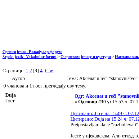
Српски језик - Вокабулар форум
Srpski jezik - Vokabular forum
>
О српском језику и култури
>
Наглашавање
Странице:
1
2
[
3
]
4
Све
Аутор
Тема: Akcenat u reči "stanovništv
0 чланова и 1 гост прегледају ову тему.
Duja
Одг: Akcenat u reči "stanovni
Гост
«
Одговор #30 у:
15.53 ч. 07.1
Цитирано: J o e на 15.49 ч. 07.1
Цитирано: Duja на 15.24 ч. 07.1
Pretpostavljam da je "razboljevati" 
Јесте у ијекавском. Али откуд 