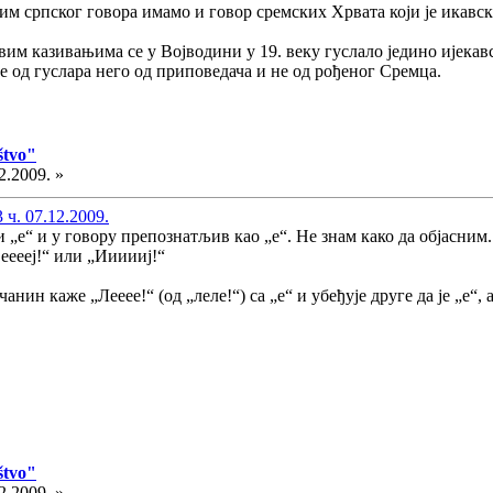
осим српског говора имамо и говор сремских Хрвата који је икавск
им казивањима се у Војводини у 19. веку гуслало једино ијекавск
 од гуслара него од приповедача и не од рођеног Сремца.
štvo"
2.2009. »
 ч. 07.12.2009.
и „е“ и у говору препознатљив као „е“. Не знам како да објасним
ееееј!“ или „Иииииј!“
нин каже „Лееее!“ (од „леле!“) са „е“ и убеђује друге да је „е“, 
štvo"
2.2009. »