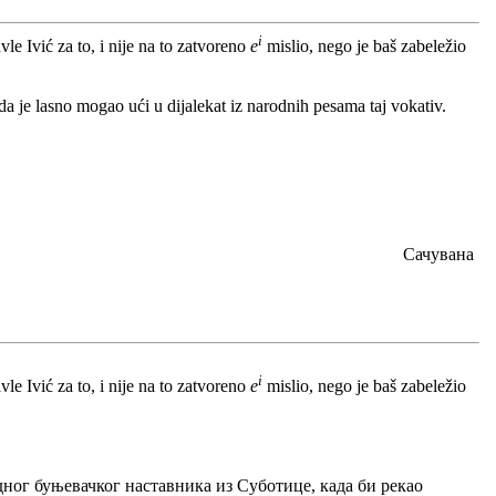
i
avle Ivić za to, i nije na to zatvoreno
e
mislio, nego je baš zabeležio
nda je lasno mogao ući u dijalekat iz narodnih pesama taj vokativ.
Сачувана
i
avle Ivić za to, i nije na to zatvoreno
e
mislio, nego je baš zabeležio
једног буњевачког наставника из Суботице, када би рекао