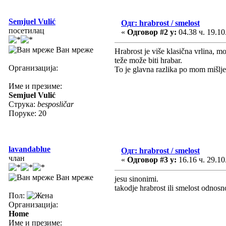
Semjuel Vulić
Одг: hrabrost / smelost
посетилац
«
Одговор #2 у:
04.38 ч. 19.10
Ван мреже
Hrabrost je više klasična vrlina, m
teže može biti hrabar.
Организација:
To je glavna razlika po mom mišlje
Име и презиме:
Semjuel Vulić
Струка:
besposličar
Поруке: 20
lavandablue
Одг: hrabrost / smelost
члан
«
Одговор #3 у:
16.16 ч. 29.10
Ван мреже
jesu sinonimi.
takodje hrabrost ili smelost odnosn
Пол:
Организација:
Home
Име и презиме: