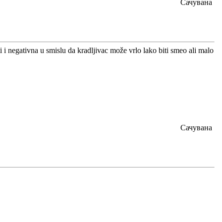
Сачувана
i i negativna u smislu da kradljivac može vrlo lako biti smeo ali malo
Сачувана