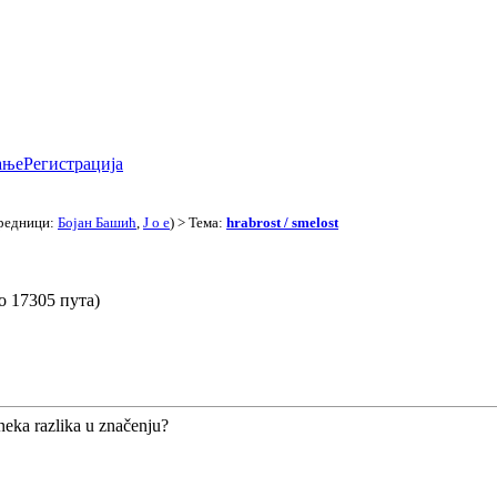
ање
Регистрација
редници:
Бојан Башић
,
J o e
) > Тема:
hrabrost / smelost
но 17305 пута)
 neka razlika u značenju?