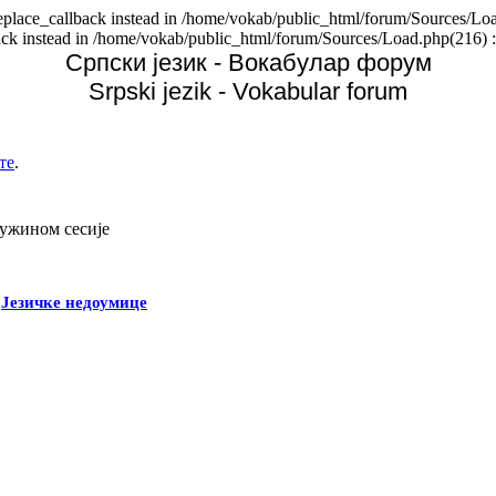
replace_callback instead in /home/vokab/public_html/forum/Sources/Loa
back instead in /home/vokab/public_html/forum/Sources/Load.php(216) :
Српски језик - Вокабулар форум
Srpski jezik - Vokabular forum
те
.
дужином сесије
-
Језичке недоумице