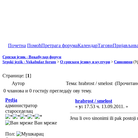
Почетна
Помоћ
Претрага форума
Календар
Тагови
Пријављив
Српски језик - Вокабулар форум
Srpski jezik - Vokabular forum
>
О српском језику и култури
>
Синоними
(У
Странице: [
1
]
Аутор
Тема: hrabrost / smelost (Прочита
0 чланова и 0 гостију прегледају ову тему.
Pedja
hrabrost / smelost
администратор
«
у:
17.53 ч. 13.09.2011. »
староседелац
Jesu li ovo sinonimi ili pak postoji
Ван мреже
Пол: