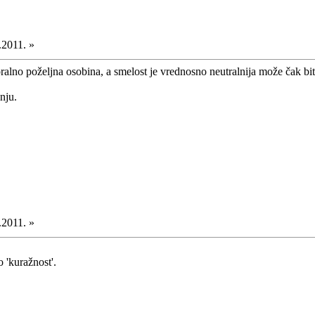
.2011. »
oralno poželjna osobina, a smelost je vrednosno neutralnija može čak bit
nju.
.2011. »
o 'kuražnost'.