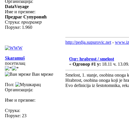
Организација:
DataVoyage
Име и презиме:
Предраг Супуровић
Струка:
програмер
Поруке: 1.960
http://pedja.supurovic.net
-
www.iz
Skaramuš
Одг: hrabrost / smelost
посетилац
«
Одговор #1 у:
18.11 ч. 13.09
Ван мреже
Smelost, 1. stanje, osobina onoga 
Hrabrost, osobina onoga koji je hra
Пол:
Evo definicija iz šestotomnika, rek
Организација:
Име и презиме:
Струка:
Поруке: 23