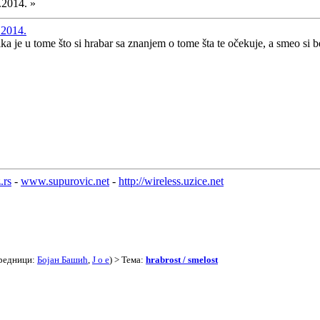
.2014. »
.2014.
ka je u tome što si hrabar sa znanjem o tome šta te očekuje, a smeo si 
.rs
-
www.supurovic.net
-
http://wireless.uzice.net
редници:
Бојан Башић
,
J o e
) > Тема:
hrabrost / smelost