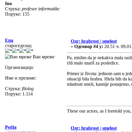
Ina
Струка:
profesor informatike
Поруке: 155
Ena
Одг: hrabrost / smelost
староседелац
«
Одговор #4 у:
20.51 ч. 09.01
Ван мреже
Pa, mislim da je nekakva mala razli
i/ili malo mariš za posledice.
Организација:
Primer iz života: jednom sam u jedno
Име и презиме:
situaciji bila hrabra. Htela bih da
mladosti smeli, kasnije postajemo, 
Струка:
filolog
Поруке: 1.114
These our actors, as I foretold you, w
Pedja
Одг: hrabrost / smelost