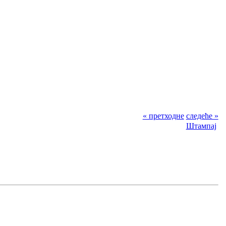
« претходне
следеће »
Штампај