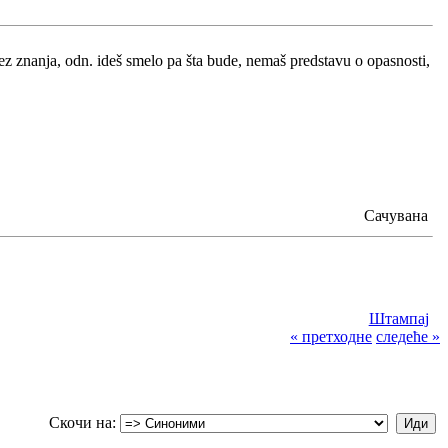
bez znanja, odn. ideš smelo pa šta bude, nemaš predstavu o opasnosti,
Сачувана
Штампај
« претходне
следеће »
Скочи на: