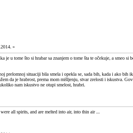
.2014. »
ka je u tome što si hrabar sa znanjem o tome šta te očekuje, a smeo si 
j prelomnoj situaciji bila smela i opekla se, sada bih, kada i ako bih ik
 kažem da je hrabrost, prema mom mišljenju, stvar zrelosti i iskustva.
ukoliko nam iskustvo ne otupi smelost, hrabri.
ere all spirits, and are melted into air, into thin air ...