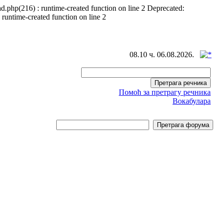
d.php(216) : runtime-created function on line 2 Deprecated:
 runtime-created function on line 2
08.10 ч. 06.08.2026.
Помоћ за претрагу речника
Вокабулара