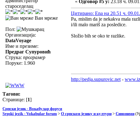
администратор
«
Одговор #5 у:
23.18 ч. 09.01
староседелац
Цитирано: Ena на 20.51 ч. 09.01
Ван мреже
Pa, mislim da je nekakva mala razli
i/ili malo mariš za posledice.
Пол:
Организација:
Složio bih se oko te razlike.
DataVoyage
Име и презиме:
Предраг Супуровић
Струка:
програмер
Поруке: 1.960
http://pedja.supurovic.net
-
www.iz
Тагови:
Странице: [
1
]
Српски језик - Вокабулар форум
Srpski jezik - Vokabular forum
>
О српском језику и култури
>
Синоними
(У