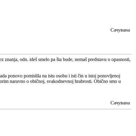
Сачувана
bez znanja, odn. ideš smelo pa šta bude, nemaš predstavu o opasnosti,
ada ponovo pomislila na istu osobu i isti čin u istoj ponovljenoj
 Govorim naravno o običnoj, svakodnevnoj hrabrosti. Obično smo u
Сачувана