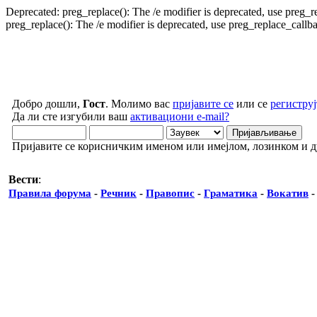
Deprecated: preg_replace(): The /e modifier is deprecated, use preg_
preg_replace(): The /e modifier is deprecated, use preg_replace_call
Добро дошли,
Гост
. Молимо вас
пријавите се
или се
региструј
Да ли сте изгубили ваш
активациони e-mail?
Пријавите се корисничким именом или имејлом, лозинком и 
Вести
:
Правила форума
-
Речник
-
Правопис
-
Граматика
-
Вокатив