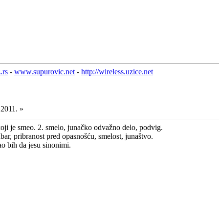
.rs
-
www.supurovic.net
-
http://wireless.uzice.net
.2011. »
koji je smeo. 2. smelo, junačko odvažno delo, podvig.
bar, pribranost pred opasnošću, smelost, junaštvo.
ao bih da jesu sinonimi.