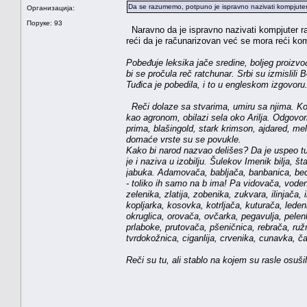
Da se razumemo, potpuno je ispravno nazivati kompjute
Организација:
Поруке: 93
Naravno da je ispravno nazivati kompjuter ra
reći da je računarizovan već se mora reći kom
Pobeđuje leksika jače sredine, boljeg proizvođ
bi se pročula reč ratchunar. Srbi su izmislili
Tuđica je pobedila, i to u engleskom izgovoru.
Reči dolaze sa stvarima, umiru sa njima. Kol
kao agronom, obilazi sela oko Arilja. Odgovor
prima, blašingold, stark krimson, ajdared, mel
domaće vrste su se povukle.
Kako bi narod nazvao delišes? Da je uspeo tu 
je i naziva u izobilju. Šulekov Imenik bilja,
jabuka. Adamovača, babljača, banbanica, bedr
- toliko ih samo na b ima! Pa vidovača, vodeni
zelenika, zlatija, zobenika, zukvara, ilinjača
kopljarka, kosovka, kotrljača, kuturača, lede
okruglica, orovača, ovčarka, pegavulja, pelen
prlaboke, prutovača, pšeničnica, rebrača, ružm
tvrdokožnica, ciganlija, crvenika, cunavka, č
Reči su tu, ali stablo na kojem su rasle osuši
Milovan Dan