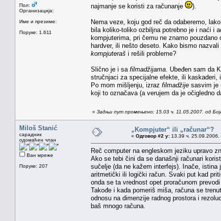
Пол:
najmanje se koristi za računanje
).
Организација:
Nema veze, koju god reč da odaberemo, lako j
Име и презиме:
bila koliko-toliko ozbiljna potrebno je i naći 
Поруке: 1.611
kompjuterima, pri čemu ne znamo pouzdano da l
hardver, ili nešto deseto. Kako bismo nazvali 
kompjuteraš
i rešili probleme?
Slično je i sa
filmadžijama
. Ubeđen sam da Kl
stručnjaci za specijalne efekte, ili kaskaderi,
Po mom mišljenju, izraz
filmadžije
sasvim je 
koji to označava (a verujem da je očigledno da
«
Задњи пут промењено: 15.03 ч. 11.05.2007. од Бо
Miloš Stanić
„Kompjuter“ ili „računar“?
сарадник
«
Одговор #2 у:
13.39 ч. 25.09.2006.
одомаћен члан
Reč computer na engleskom jeziku upravo znač
Ван мреже
Ako se tebi čini da se današnji računari kori
sučelje (da ne kažem interfejs). Inače, istina 
Поруке: 207
aritmetički ili logički račun. Svaki put kad pr
onda se ta vrednost opet proračunom prevodi 
Takođe i kada pomeriš miša, računa se trenutn
odnosu na dimenzije radnog prostora i rezolu
baš mnogo računa.