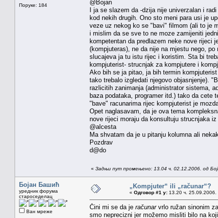
@Bojan
Поруке: 184
I ja se slazem da -dzija nije univerzalan i ra
kod nekih drugih. Ono sto meni para usi je upo
veze uz nekog ko se "bavi" filmom (ali to je m
i mislim da se sve to ne moze zamijeniti jedni
kompetentan da predlazem neke nove rijeci jer
(kompjuteras), ne da nije na mjestu nego, po
slucajeva ja tu istu rijec i koristim. Sta bi 
kompjuterist- strucnjak za kompjutere i komp
Ako bih se ja pitao, ja bih termin kompjuteris
tako trebalo izgledati njegovo objasnjenje). "
razlicitih zanimanja (administrator sistema, a
baza podataka, programer itd.) tako da cete te
"bave" racunarima rijec kompjuterist je mozda 
Opet naglasavam, da je ova tema kompleksna i 
nove rijeci moraju da konsultuju strucnjaka iz 
@alcesta
Ma shvatam da je u pitanju kolumna ali nekako 
Pozdrav
d@do
«
Задњи пут промењено: 13.04 ч. 02.12.2006. од Бо
Бојан Башић
„Kompjuter“ ili „računar“?
уредник форума
«
Одговор #1 у:
13.20 ч. 25.09.2006.
староседелац
Čini mi se da je
računar
vrlo ružan sinonim z
Ван мреже
smo neprecizni jer možemo misliti bilo na koj