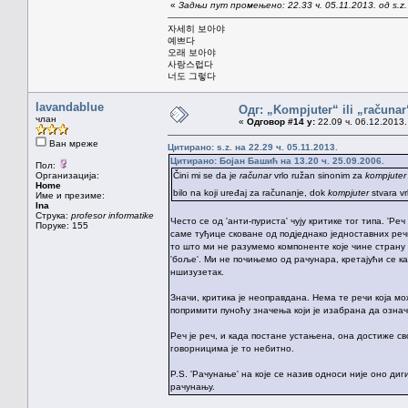
«
Задњи пут промењено: 22.33 ч. 05.11.2013. од s.z.
자세히 보아야
예쁘다
오래 보아야
사랑스럽다
너도 그렇다
lavandablue
Одг: „Kompjuter“ ili „računa
члан
«
Одговор #14 у:
22.09 ч. 06.12.2013.
Ван мреже
Цитирано: s.z. на 22.29 ч. 05.11.2013.
Цитирано: Бојан Башић на 13.20 ч. 25.09.2006.
Пол:
Организација:
Čini mi se da je
računar
vrlo ružan sinonim za
kompjuter
Home
bilo na koji uređaj za računanje, dok
kompjuter
stvara vr
Име и презиме:
Ina
Струка:
profesor informatike
Често се од 'анти-пуриста' чују критике тог типа. 'Р
Поруке: 155
саме туђице сковане од подједнако једноставних речи
то што ми не разумемо компоненте које чине страну р
'боље'. Ми не почињемо од рачунара, кретајући се ка
ншизузетак.
Значи, критика је неоправдана. Нема те речи која мож
попримити пуноћу значења који је изабрана да означа
Реч је реч, и када постане устањена, она достиже св
говорницима је то небитно.
P.S. 'Рачунање' на које се назив односи није оно ди
рачунању.