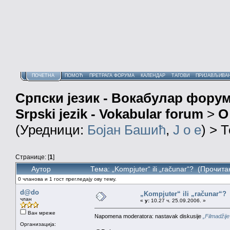
ПОЧЕТНА
ПОМОЋ
ПРЕТРАГА ФОРУМА
КАЛЕНДАР
ТАГОВИ
ПРИЈАВЉИВА
Српски језик - Вокабулар фору
Srpski jezik - Vokabular forum
>
О
(Уредници:
Бојан Башић
,
J o e
) > 
Странице: [
1
]
Аутор
Тема: „Kompjuter“ ili „računar“? (Прочит
0 чланова и 1 гост прегледају ову тему.
d@do
„Kompjuter“ ili „računar“?
члан
«
у:
10.27 ч. 25.09.2006. »
Ван мреже
Napomena moderatora: nastavak diskusije
„Filmadžije“
Организација: