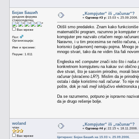
Бојан Башић
„Kompjuter“ ili „računar“?
уредник форума
«
Одговор #3 у:
15.03 ч. 25.09.2006.
староседелац
Otišli smo predaleko. Znam kako funkcioniše k
Ван мреже
matematički program, razumno je kompjuter 
kompjuter pre nazvalo
crtačem
nego
računar
Пол:
Организација:
Naravno, i u tim procesima se nešto računa,
korisnici (uglavnom) nemaju pojma. Mnogo je p
Име и презиме:
mnogo stvari, tako da ne vidim šta fali novom
Поруке: 1.611
Engleska reč
computer
znači isto što i naša
konkretnom kompjuteru na kakav svi obično 
dve stvari, što je sasvim prirodno, morali bi
računar
(skraćeno
LR
?). Mislim da je prirod
ostala i dalje koristimo naš
računar
. To nije n
pošte, dok je naš
mejl
isključivo elektronska 
Da se razumemo, potpuno je ispravno naziva
da je drugo rešenje bolje.
woland
„Kompjuter“ ili „računar“?
члан
«
Одговор #4 у:
22.15 ч. 18.11.2006.
Ван мреже
Цитирано: Бојан Башић на 15.03 ч. 25.09.2006.