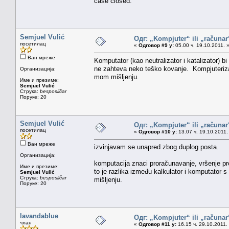
case closed.
Semjuel Vulić
Одг: „Kompjuter“ ili „računa
посетилац
«
Одговор #9 у:
05.00 ч. 19.10.2011. 
Ван мреже
Komputator (kao neutralizator i katalizator) b
ne zahteva neko teško kovanje. Kompjuterizaci
Организација:
mom mišljenju.
Име и презиме:
Semjuel Vulić
Струка:
besposličar
Поруке: 20
Semjuel Vulić
Одг: „Kompjuter“ ili „računa
посетилац
«
Одговор #10 у:
13.07 ч. 19.10.2011.
Ван мреже
izvinjavam se unapred zbog duplog posta.
Организација:
komputacija znaci proračunavanje, vršenje pro
Име и презиме:
to je razlika između kalkulator i komputator 
Semjuel Vulić
Струка:
besposličar
mišljenju.
Поруке: 20
lavandablue
Одг: „Kompjuter“ ili „računa
члан
«
Одговор #11 у:
16.15 ч. 29.10.2011.