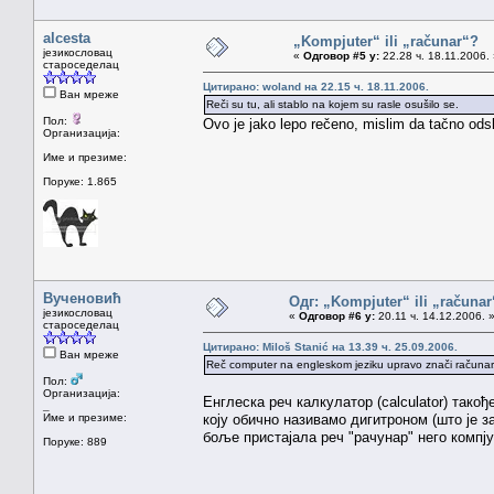
alcesta
„Kompjuter“ ili „računar“?
језикословац
«
Одговор #5 у:
22.28 ч. 18.11.2006.
староседелац
Цитирано: woland на 22.15 ч. 18.11.2006.
Ван мреже
Reči su tu, ali stablo na kojem su rasle osušilo se.
Пол:
Ovo je jako lepo rečeno, mislim da tačno odsl
Организација:
Име и презиме:
Поруке: 1.865
Вученовић
Одг: „Kompjuter“ ili „računa
језикословац
«
Одговор #6 у:
20.11 ч. 14.12.2006. 
староседелац
Цитирано: Miloš Stanić на 13.39 ч. 25.09.2006.
Ван мреже
Reč computer na engleskom jeziku upravo znači računar. 
Пол:
Организација:
Енглеска реч калкулатор (calculator) такођ
_
Име и презиме:
коју обично називамо дигитроном (што је з
боље пристајала реч "рачунар" него компјут
Поруке: 889