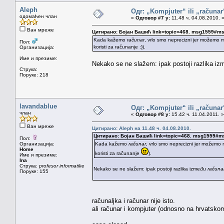
Aleph
Одг: „Kompjuter“ ili „računa
одомаћен члан
«
Одговор #7 у:
11.48 ч. 04.08.2010. 
Ван мреже
Цитирано: Бојан Башић link=topic=468. msg1559#m
Kada kažemo
računar
, vrlo smo neprecizni jer možemo mi
Пол:
koristi za računanje :)).
Организација:
Име и презиме:
Nekako se ne slažem: ipak postoji razlika i
Струка:
Поруке: 218
lavandablue
Одг: „Kompjuter“ ili „računa
члан
«
Одговор #8 у:
15.42 ч. 11.04.2011. »
Ван мреже
Цитирано: Aleph на 11.48 ч. 04.08.2010.
Цитирано: Бојан Башић link=topic=468. msg1559#
Пол:
Организација:
Kada kažemo
računar
, vrlo smo neprecizni jer možemo m
Home
koristi za računanje
).
Име и презиме:
Ina
Струка:
profesor informatike
Nekako se ne slažem: ipak postoji razlika između
računa
Поруке: 155
računaljka i računar nije isto.
ali računar i kompjuter (odnosno na hrvatskom 