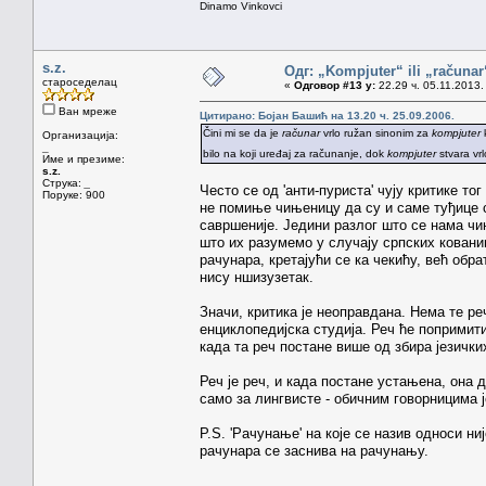
Dinamo Vinkovci
s.z.
Одг: „Kompjuter“ ili „računa
староседелац
«
Одговор #13 у:
22.29 ч. 05.11.2013.
Ван мреже
Цитирано: Бојан Башић на 13.20 ч. 25.09.2006.
Čini mi se da je
računar
vrlo ružan sinonim za
kompjuter
k
Организација:
_
bilo na koji uređaj za računanje, dok
kompjuter
stvara vrl
Име и презиме:
s.z.
Струка:
_
Често се од 'анти-пуриста' чују критике тог
Поруке: 900
не помиње чињеницу да су и саме туђице с
савршеније. Једини разлог што се нама чин
што их разумемо у случају српских кованиц
рачунара, кретајући се ка чекићу, већ обра
нису ншизузетак.
Значи, критика је неоправдана. Нема те реч
енциклопедијска студија. Реч ће попримити
када та реч постане више од збира језичких
Реч је реч, и када постане устањена, она 
само за лингвисте - обичним говорницима ј
P.S. 'Рачунање' на које се назив односи н
рачунара се заснива на рачунању.