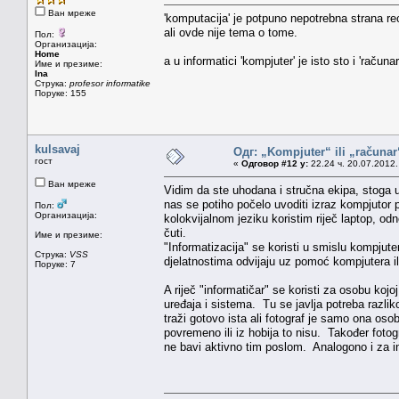
Ван мреже
'komputacija' je potpuno nepotrebna strana re
ali ovde nije tema o tome.
Пол:
Организација:
Home
a u informatici 'kompjuter' je isto sto i 'računar
Име и презиме:
Ina
Струка:
profesor informatike
Поруке: 155
kulsavaj
Одг: „Kompjuter“ ili „računa
гост
«
Одговор #12 у:
22.24 ч. 20.07.2012.
Ван мреже
Vidim da ste uhodana i stručna ekipa, stoga u
nas se potiho počelo uvoditi izraz kompjutor 
Пол:
Организација:
kolokvijalnom jeziku koristim riječ laptop, 
čuti.
Име и презиме:
"Informatizacija" se koristi u smislu kompjute
Струка:
VSS
djelatnostima odvijaju uz pomoć kompjutera il
Поруке: 7
A riječ "informatičar" se koristi za osobu kojo
uređaja i sistema. Tu se javlja potreba razlik
traži gotovo ista ali fotograf je samo ona osob
povremeno ili iz hobija to nisu. Također fot
ne bavi aktivno tim poslom. Analogono i za i