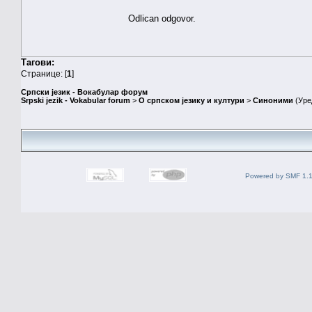
Odlican odgovor.
Тагови:
Странице: [
1
]
Српски језик - Вокабулар форум
Srpski jezik - Vokabular forum
>
О српском језику и култури
>
Синоними
(Уре
Powered by SMF 1.