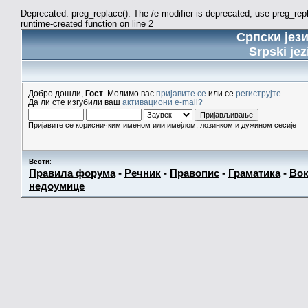
Deprecated: preg_replace(): The /e modifier is deprecated, use preg_re
runtime-created function on line 2
Српски јез
Srpski jez
Добро дошли,
Гост
. Молимо вас
пријавите се
или се
региструјте
.
Да ли сте изгубили ваш
активациони e-mail?
Пријавите се корисничким именом или имејлом, лозинком и дужином сесије
Вести
:
Правила форума
-
Речник
-
Правопис
-
Граматика
-
Вок
недоумице