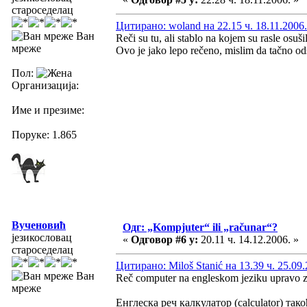
староседелац
Цитирано: woland на 22.15 ч. 18.11.2006.
Ван
Reči su tu, ali stablo na kojem su rasle osuši
мреже
Ovo je jako lepo rečeno, mislim da tačno ods
Пол:
Организација:
Име и презиме:
Поруке: 1.865
Вученовић
Одг: „Kompjuter“ ili „računar“?
језикословац
«
Одговор #6 у:
20.11 ч. 14.12.2006. »
староседелац
Цитирано: Miloš Stanić на 13.39 ч. 25.09.
Ван
Reč computer na engleskom jeziku upravo zn
мреже
Енглеска реч калкулатор (calculator) так