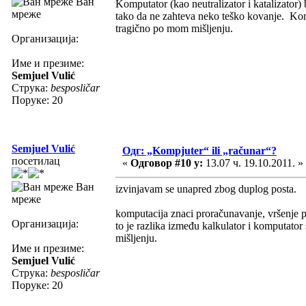
Ван
Komputator (kao neutralizator i katalizator)
мреже
tako da ne zahteva neko teško kovanje. Kompj
tragično po mom mišljenju.
Организација:
Име и презиме:
Semjuel Vulić
Струка:
besposličar
Поруке: 20
Semjuel Vulić
Одг: „Kompjuter“ ili „računar“?
посетилац
«
Одговор #10 у:
13.07 ч. 19.10.2011. »
Ван
izvinjavam se unapred zbog duplog posta.
мреже
komputacija znaci proračunavanje, vršenje p
Организација:
to je razlika između kalkulator i komputator
mišljenju.
Име и презиме:
Semjuel Vulić
Струка:
besposličar
Поруке: 20