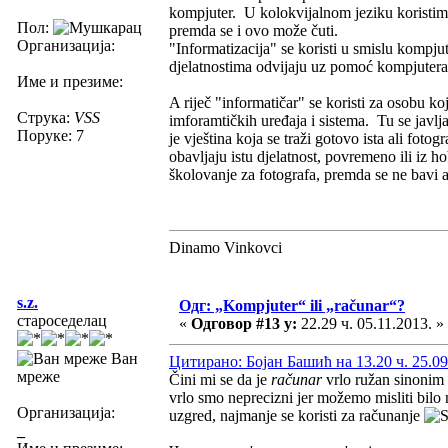
kompjuter. U kolokvijalnom jeziku koristim
Пол:
premda se i ovo može čuti.
Организација:
"Informatizacija" se koristi u smislu kompjut
djelatnostima odvijaju uz pomoć kompjutera 
Име и презиме:
A riječ "informatičar" se koristi za osobu ko
Струка:
VSS
imforamtičkih uređaja i sistema. Tu se javlja
Поруке: 7
je vještina koja se traži gotovo ista ali foto
obavljaju istu djelatnost, povremeno ili iz 
školovanje za fotografa, premda se ne bavi 
Dinamo Vinkovci
s.z.
Одг: „Kompjuter“ ili „računar“?
староседелац
«
Одговор #13 у:
22.29 ч. 05.11.2013. »
Ван
Цитирано: Бојан Башић на 13.20 ч. 25.09
мреже
Čini mi se da je
računar
vrlo ružan sinonim
vrlo smo neprecizni jer možemo misliti bilo 
Организација:
uzgred, najmanje se koristi za računanje
_