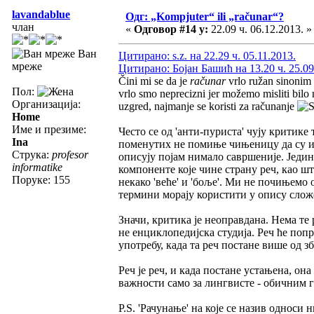
lavandablue
Одг: „Kompjuter“ ili „računar“?
члан
«
Одговор #14 у:
22.09 ч. 06.12.2013. »
Ван
Цитирано: s.z. на 22.29 ч. 05.11.2013.
мреже
Цитирано: Бојан Башић на 13.20 ч. 25.09
Čini mi se da je
računar
vrlo ružan sinonim
Пол:
vrlo smo neprecizni jer možemo misliti bilo 
Организација:
uzgred, najmanje se koristi za računanje
Home
Име и презиме:
Често се од 'анти-пуриста' чују критике т
Ina
поменутих не помиње чињеницу да су и 
Струка:
profesor
описују појам нимало савршеније. Једини
informatike
компоненте које чине страну реч, као шт
Поруке: 155
некако 'веће' и 'боље'. Ми не почињемо о
термини морају користити у опису слож
Значи, критика је неоправдана. Нема те р
не енциклопедијска студија. Реч ће попр
употребу, када та реч постане више од зб
Реч је реч, и када постане устањена, она
важности само за лингвисте - обичним 
P.S. 'Рачунање' на које се назив односи