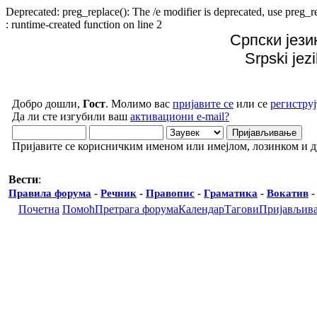
Deprecated: preg_replace(): The /e modifier is deprecated, use preg
: runtime-created function on line 2
Српски јези
Srpski jez
Добро дошли,
Гост
. Молимо вас
пријавите се
или се
региструј
Да ли сте изгубили ваш
активациони e-mail?
Пријавите се корисничким именом или имејлом, лозинком и 
Вести
:
Правила форума
-
Речник
-
Правопис
-
Граматика
-
Вокатив
Почетна
Помоћ
Претрага форума
Календар
Тагови
Пријављив