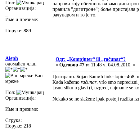
Пол:
направи коју обично називамо дигитроно
Организација:
правила "дигитроне") боље пристајала ре
_
рачунаром и то је то.
Име и презиме:
Поруке: 889
Aleph
Одг: „Kompjuter“ ili „računar“?
одомаћен члан
«
Одговор #7 у:
11.48 ч. 04.08.2010. »
Ван
Цитирано: Бојан Башић link=topic=468.
мреже
Kada kažemo
računar
, vrlo smo neprecizni
jasnu sliku u glavi (i, uzgred, najmanje se kor
Пол:
Организација:
Nekako se ne slažem: ipak postoji razlika 
Име и презиме:
Струка:
Поруке: 218