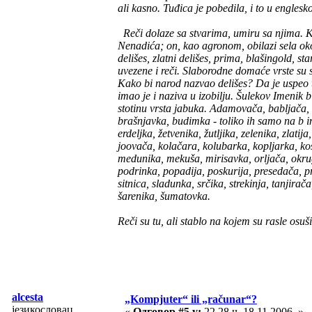
ali kasno. Tuđica je pobedila, i to u englesk
Reči dolaze sa stvarima, umiru sa njima. K
Nenadića; on, kao agronom, obilazi sela ok
delišes, zlatni delišes, prima, blašingold, st
uvezene i reči. Slaborodne domaće vrste su 
Kako bi narod nazvao delišes? Da je uspeo tu
imao je i naziva u izobilju. Šulekov Imenik
stotinu vrsta jabuka. Adamovača, babljača, 
brašnjavka, budimka - toliko ih samo na b i
erdeljka, žetvenika, žutljika, zelenika, zlati
joovača, kolačara, kolubarka, kopljarka, kos
medunika, mekuša, mirisavka, orljača, okrug
podrinka, popadija, poskurija, presedača, p
sitnica, sladunka, srčika, strekinja, tanjirač
šarenika, šumatovka.
Reči su tu, ali stablo na kojem su rasle osuši
Milovan Dan
alcesta
„Kompjuter“ ili „računar“?
језикословац
«
Одговор #5 у:
22.28 ч. 18.11.2006. »