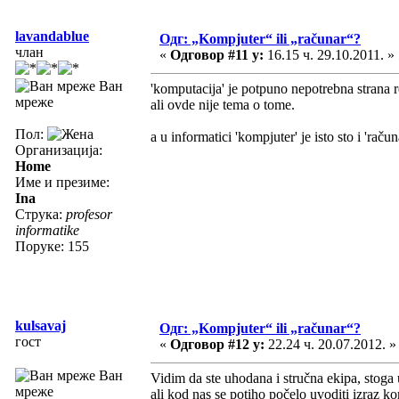
lavandablue
Одг: „Kompjuter“ ili „računar“?
члан
«
Одговор #11 у:
16.15 ч. 29.10.2011. »
Ван
'komputacija' je potpuno nepotrebna strana 
мреже
ali ovde nije tema o tome.
Пол:
a u informatici 'kompjuter' je isto sto i 'račun
Организација:
Home
Име и презиме:
Ina
Струка:
profesor
informatike
Поруке: 155
kulsavaj
Одг: „Kompjuter“ ili „računar“?
гост
«
Одговор #12 у:
22.24 ч. 20.07.2012. »
Ван
Vidim da ste uhodana i stručna ekipa, stoga 
мреже
ali kod nas se potiho počelo uvoditi izraz k