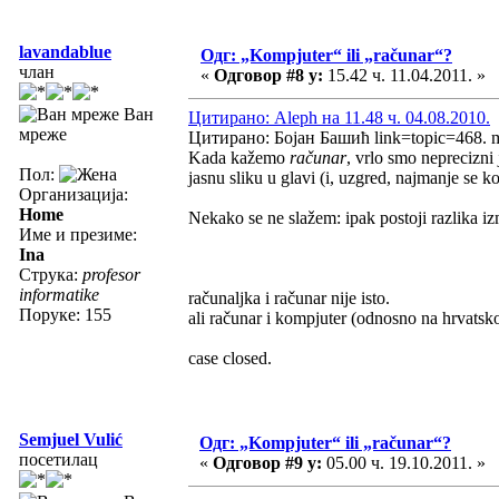
lavandablue
Одг: „Kompjuter“ ili „računar“?
члан
«
Одговор #8 у:
15.42 ч. 11.04.2011. »
Ван
Цитирано: Aleph на 11.48 ч. 04.08.2010.
мреже
Цитирано: Бојан Башић link=topic=468.
Kada kažemo
računar
, vrlo smo neprecizni
Пол:
jasnu sliku u glavi (i, uzgred, najmanje se k
Организација:
Home
Nekako se ne slažem: ipak postoji razlika 
Име и презиме:
Ina
Струка:
profesor
informatike
računaljka i računar nije isto.
Поруке: 155
ali računar i kompjuter (odnosno na hrvatsko
case closed.
Semjuel Vulić
Одг: „Kompjuter“ ili „računar“?
посетилац
«
Одговор #9 у:
05.00 ч. 19.10.2011. »