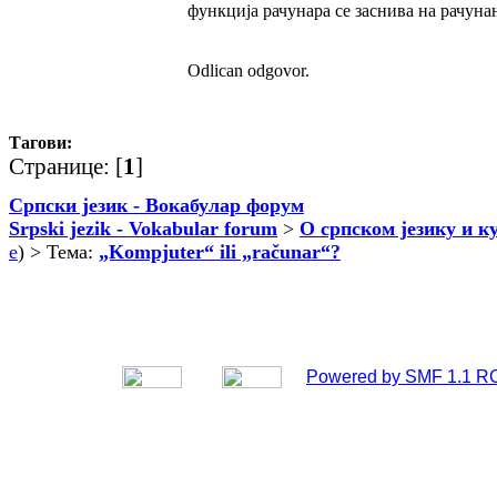
функција рачунара се заснива на рачуна
Odlican odgovor.
Тагови:
Странице: [
1
]
Српски језик - Вокабулар форум
Srpski jezik - Vokabular forum
>
О српском језику и к
e
) > Тема:
„Kompjuter“ ili „računar“?
Powered by SMF 1.1 R