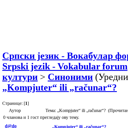
Српски језик - Вокабулар ф
Srpski jezik - Vokabular forum
култури
>
Синоними
(Уредн
„Kompjuter“ ili „računar“?
Странице: [
1
]
Аутор
Тема: „Kompjuter“ ili „računar“? (Прочита
0 чланова и 1 гост прегледају ову тему.
d@do
„Kompjuter“ ili „računar“?