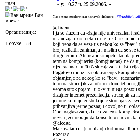
члан
«
у:
10.27 ч. 25.09.2006. »
Ван
Napomena moderatora: nastavak diskusije
„Filmadžije“, „fil
мреже
@Bojan
Организација:
I ja se slazem da -dzija nije univerzalan i r
nisandzija i kod nekih drugih. Ono sto meni p
Поруке: 184
koji treba da se veze uz nekog ko se "bavi" 
broj razlicitih zanimanja i mislim da se sve
drugi termin. Ali nisam kompetentan da predl
termina kompjuterist (kompjuteras), ne da n
rijec racunar i u 90% slucajeva ja tu istu rij
Pogotovo mi ne lezi objasnjenje: kompjuteri
objasnjenje za nekog ko se "bavi" racunarima
termina strucnjak za informacione tehnologij
veoma sirok pojam i u okviru njega postoji si
dizajner internet prezentacija, strucnjak za 
jednog kompjuteristu koji je strucnjak za sve
prihvatljiva jer ne poznaju dovoljno tu oblast
Opet naglasavam, da je ova tema kompleksna i
nove rijeci moraju da konsultuju strucnjaka i
@alcesta
Ma shvatam da je u pitanju kolumna ali nekak
Pozdrav
d@do