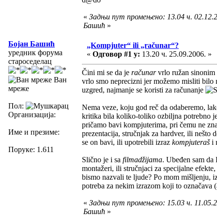
«
Задњи пут промењено: 13.04 ч. 02.12.2
Башић
»
Бојан Башић
„Kompjuter“ ili „računar“?
уредник форума
«
Одговор #1 у:
13.20 ч. 25.09.2006. »
староседелац
Čini mi se da je
računar
vrlo ružan sinonim
Ван
vrlo smo neprecizni jer možemo misliti bilo 
мреже
uzgred, najmanje se koristi za računanje
Пол:
Nema veze, koju god reč da odaberemo, lako 
Организација:
kritika bila koliko-toliko ozbiljna potrebno j
pričamo bavi kompjuterima, pri čemu ne znam
Име и презиме:
prezentacija, stručnjak za hardver, ili nešt
se on bavi, ili upotrebili izraz
kompjuteraš
i 
Поруке: 1.611
Slično je i sa
filmadžijama
. Ubeđen sam da K
montažeri, ili stručnjaci za specijalne efekte
bismo nazvali te ljude? Po mom mišljenju, i
potreba za nekim izrazom koji to označava (a
«
Задњи пут промењено: 15.03 ч. 11.05.2
Башић
»