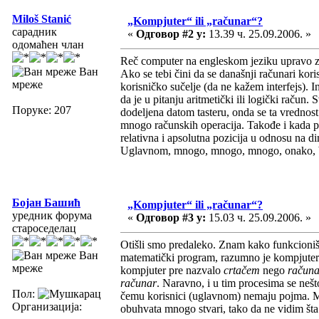
Miloš Stanić
„Kompjuter“ ili „računar“?
сарадник
«
Одговор #2 у:
13.39 ч. 25.09.2006. »
одомаћен члан
Reč computer na engleskom jeziku upravo zn
Ван
Ako se tebi čini da se današnji računari kor
мреже
korisničko sučelje (da ne kažem interfejs). I
da je u pitanju aritmetički ili logički račun. 
Поруке: 207
dodeljena datom tasteru, onda se ta vrednost
mnogo računskih operacija. Takođe i kada po
relativna i apsolutna pozicija u odnosu na di
Uglavnom, mnogo, mnogo, mnogo, onako, 
Бојан Башић
„Kompjuter“ ili „računar“?
уредник форума
«
Одговор #3 у:
15.03 ч. 25.09.2006. »
староседелац
Otišli smo predaleko. Znam kako funkcioniše
Ван
matematički program, razumno je kompjuter
мреже
kompjuter pre nazvalo
crtačem
nego
račun
računar
. Naravno, i u tim procesima se neš
Пол:
čemu korisnici (uglavnom) nemaju pojma. Mno
Организација:
obuhvata mnogo stvari, tako da ne vidim šta