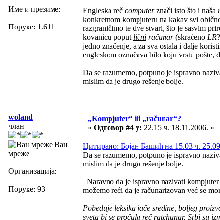
Име и презиме:
Engleska reč
computer
znači isto što i naša
konkretnom kompjuteru na kakav svi obično
Поруке: 1.611
razgraničimo te dve stvari, što je sasvim pr
kovanicu poput
lični
računar
(skraćeno
LR
?
jedno značenje, a za sva ostala i dalje koris
engleskom označava bilo koju vrstu pošte, 
Da se razumemo, potpuno je ispravno naziv
mislim da je drugo rešenje bolje.
woland
„Kompjuter“ ili „računar“?
члан
«
Одговор #4 у:
22.15 ч. 18.11.2006. »
Ван
Цитирано: Бојан Башић на 15.03 ч. 25.09
мреже
Da se razumemo, potpuno je ispravno naziv
mislim da je drugo rešenje bolje.
Организација:
Naravno da je ispravno nazivati kompjuter r
Поруке: 93
možemo reći da je računarizovan već se mor
Pobeđuje leksika jače sredine, boljeg proizv
sveta bi se pročula reč ratchunar. Srbi su iz