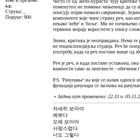
Име и презиме:
Често се од 'анти-пуриста' чују критике т
s.z.
поменутих не помиње чињеницу да су и 
Струка:
_
описују појам нимало савршеније. Једини
Поруке: 900
компоненте које чине страну реч, као шт
некако 'веће' и 'боље'. Ми не почињемо о
термини морају користити у опису слож
Значи, критика је неоправдана. Нема те р
не енциклопедијска студија. Реч ће попр
употребу, када та реч постане више од зб
Реч је реч, и када постане устањена, она
важности само за лингвисте - обичним 
P.S. 'Рачунање' на које се назив односи
функција рачунара се заснива на рачуна
«
Задњи пут промењено: 22.33 ч. 05.11.20
자세히 보아야
예쁘다
오래 보아야
사랑스럽다
너도 그렇다